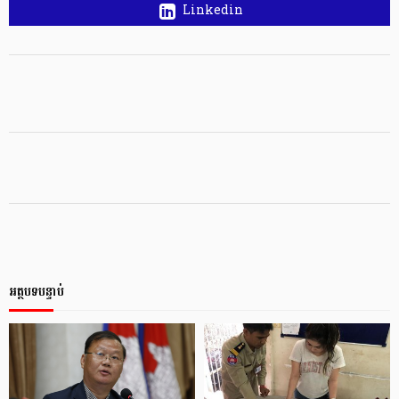
Linkedin
អត្ថបទបន្ទាប់