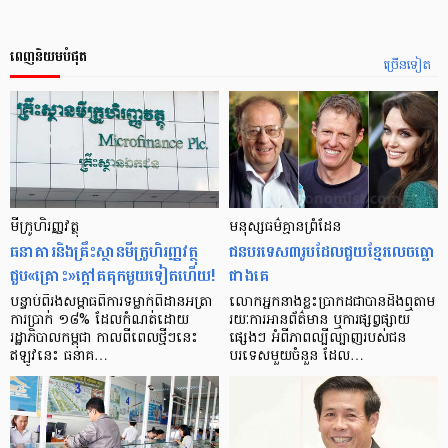
ពេញនិយមបំផុត
ច្រើនទៀត
មីក្រូ​ហិរញ្ញវត្ថុ
មនុស្ស​ធម៌​គ្មាន​ព្រំដែន
ធនាគារ​និង​គ្រឹះស្ថាន​មីក្រូ​ហិរញ្ញវត្ថុ​
ជន​បរទេស​៣​រូប​ដែល​ជួយ​ខ្មែរ​លេច​ធ្លោ​
ជួប«គ្រោះ»ក្តៅ​គគុក​មួយ​ទៀត​ហើយ!
ជាង​គេ
បន្ទាប់​ពី​រង​សម្ពាធ​​ពី​ការ​ទម្លាក់​ពិដាន​អត្រា​
លោកអ្នក​នាង​ខ្លះ​ប្រាកដ​ជា​បាន​​ដឹង​ឮ​តាម​
ការ​ប្រាក់ ១៨​% ដែល​កំណត់​ដោយ​
រយៈ​ការ​អាន​ព័ត៌មាន ឬ​ការ​ផ្សព្វផ្សាយ​
រដ្ឋាភិបាល​កម្ពុជា កាល​ពី​ពេល​ថ្មីៗ​នេះ
ផ្សេងៗ អំពី​ភាព​ល្បីល្បាញ​របស់​ជន​
ឥឡូវ​នេះ ធនាគ…
បរទេស​មួយ​ចំនួន ដែល…