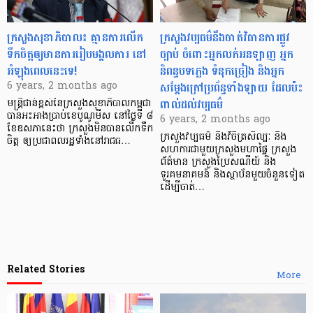
ក្រសួងសុខាភិបាល៖ គ្មានការលើក
ក្រសួងវប្បធម៌នឹងចាត់វិធានការផ្លូវ
ទឹកចិត្តឲ្យមានការរៀបមង្គលការ នៅ
ច្បាប់ ចំពោះអ្នកលក់អនឡាញ អ្នក
អំឡុងពេលនេះទេ!
និពន្ធបទភ្លេង ទំនុកច្រៀង និងអ្នក
សម្តែងក្រៅប្រព័ន្ធទាំងឡាយ ដែលប៉ះ
6 years, 2 months ago
ពាល់ដល់វប្បធម៌
មន្ត្រីជាន់ខ្ពស់នៃក្រសួងសុខាភិបាលកម្ពុជា
បានអះអាងប្រាប់ខេបូណូមីស នៅថ្ងៃទី ៨
6 years, 2 months ago
ខែឧសភានេះថា ក្រសួងមិនបានលើកទឹក
ក្រសួងវប្បធម៌ និងវិចិត្រសិល្បៈ នឹង
ចិត្ត ឲ្យប្រជាពលរដ្ឋទាំងនៅរាជធ…
សហការជាមួយក្រសួងមហាផ្ទៃ ក្រសួង
ព័ត៌មាន ក្រសួងប្រៃសណីយ៍ និង
ទូរគមនាគមន៍ និងស្ថាប័នមួយចំនួនទៀត
ដើម្បីចាត់…
Related Stories
More