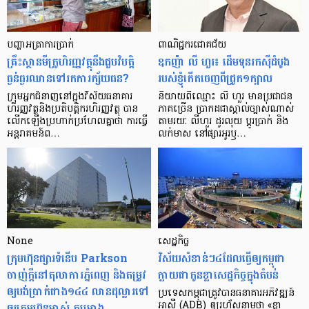
បញ្ហា​អត្រា​ការប្រាក់
ពាណិជ្ជករជោគជ័យ
គ្រឹះស្ថាន​មីក្រូ​ហិរញ្ញវត្ថុ​នឹង​ជួប​វិបត្តិ​
ឧកញ៉ា លី ហួរ៖ ដើមទុនរកស៊ីដំបូង
ធ្ងន់ធ្ងរ​ឈាន​ទៅ​រក​ការ​ក្ស័យធន?
របស់ខ្ញុំកើតចេញពីជ្រូក១ក្បាល
ក្រុម​អ្នក​ជំនាញ​នៅ​ក្នុង​វិស័យ​ធនាគារ
និយាយ​ពី​ឈ្មោះ លី ហួរ មាន​ប្រជាជន​
ហិរញ្ញវត្ថុ​និង​ប្រតិបត្តិករ​ហិរញ្ញ​វត្ថុ បាន​​
ភាគ​ច្រើន ប្រាកដ​ជា​ស្គាល់​ច្បាស់​ណាស់
លើក​ឡើង​ប្រហាក់​ប្រហែល​គ្នា​ថា ការ​ធ្វើ​
តាមរយៈ លីហួរ ដូរ​លុយ ប្តូរ​បា្រក់ និង​
អន្តរាគមន៍​ព…
លក់​មាស នៅ​ផ្សារ​អូរ​ឫ…
None
សេដ្ឋកិច្ច​
ក្រុមហ៊ុនផ្សារទំនើប Parkson
វិស័យ​សំខាន់ៗ​៤​ដែល​ធ្វើ​ឲ្យ​កម្ពុជា​
ចាញ់ក្ដីនៅតុលាការភ្នំពេញ និងតម្រូវ
ក្លាយ​ជា​កូន​ខ្លា​សេដ្ឋកិច្ច​ក្នុង​តំបន់
ឲ្យបង់ប្រាក់ជាង១៤៤ លានដុល្លារទៅ
ប្រទេស​កម្ពុជា​ត្រូវ​បាន​ធនាគារ​អភិវឌ្ឍន៍​
ឲ្យក្រុមហ៊ុនម្ចាស់ គម្រោង
អាស៊ី (ADB) ឲ្យ​រហ័ស​នាមថា «ខ្លា​