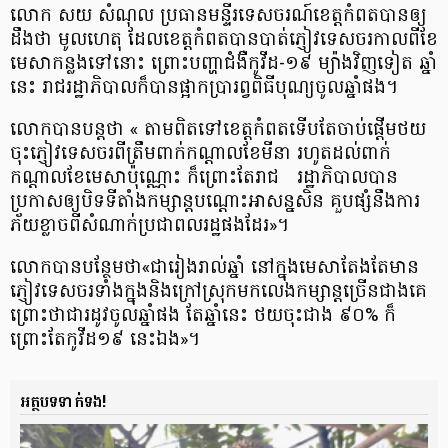
លោក សយ សំ​ណុ​ល ប្រធាន​មន្ទីរ​ទេសចរណ៍​ខេត្តកំពត​បាន​ឲ្យ​
ដឹង​ថា មូលហេតុ ដែល​ខេត្តកំពត​បាន​បាត់​ភ្ញៀវ​ទេសចរ​កាលពី​ខែ
មេសា​កន្លង​ទៅ​នោះ ព្រោះ​បញ្ហា​ជំងឺ​កូ​វី​ដ​-១៩ ម្យ៉ាងវិញទៀត ឆ្នាំ​
នេះ រាជរដ្ឋាភិបាល​ក៏​បាន​ផ្អាក​ប្រារ​ព្វ​ពិធី​បុណ្យចូលឆ្នាំ​ផង​។
លោក​បាន​បន្ត​ថា « តាម​ពិត​ទៅ​ខេត្តកំពត​ទើបតែ​ចាប់ផ្តើម​ថយ​
ចុះ​ភ្ញៀវ​ទេសចរ​ពី​ត្រឹម​ពាក់កណ្តាល​ខែមីនា រហូត​ដល់​ពាក់
កណ្តាល​ខែមេសា​ប៉ុណ្ណោះ ក៏​ព្រោះតែ​រាជ រដ្ឋាភិបាល​បាន​
ប្រកាស​ឲ្យ​បិទ​ទីតាំង​កម្សាន្ដ​បណ្តោះអាសន្ន​សិន គួប​ផ្សំ​នឹង​ការ​
ភ័យ​ខ្លាច​ពី​សំណាក់​ប្រជាពលរដ្ឋ​ផង​ដែរ​»​។
លោក​បាន​បន្ថែម​ថា​«​ជា​រៀង​រាល់​ឆ្នាំ នៅ​ក្នុង​មេ​សា​តែងតែមាន​
ភ្ញៀវ​ទេសចរ​ទាំង​ក្នុង​និង​ក្រៅ​ស្រុក​មក​លេង​កម្សាន្ដ​ច្រើន​ជាងគេ
ព្រោះថា​ជា​រដូវ​ចូល​ឆ្នាំ​ផង តែ​ឆ្នាំ​នេះ ថយ​ចុះ​ជាង ៩០% ក៏​
ព្រោះតែ​កូ​វី​ដ​១៩ នេះឯង​»​។
អត្ថបទទាក់ទង!