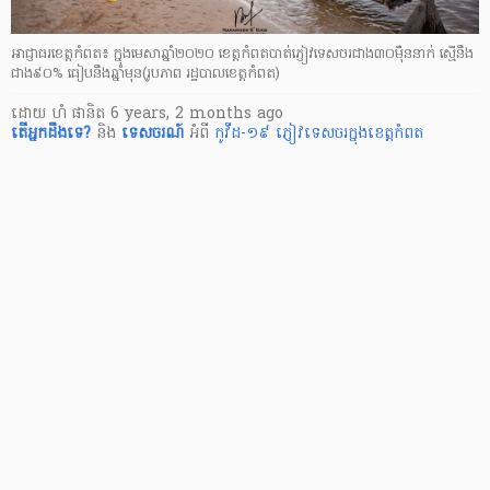
អាជ្ញាធរខេត្តកំពត៖ ក្នុងមេសាឆ្នាំ២០២០ ខេត្តកំពតបាត់ភ្ញៀវទេសចរជាង៣០ម៉ឺននាក់ ស្មើនឹង
ជាង៩០% ធៀបនឹងឆ្នាំមុន(រូបភាព រដ្ឋបាលខេត្តកំពត)
ដោយ
ហំ ផានិត
6 years, 2 months ago
តើ​អ្នក​ដឹងទេ?
និង
ទេសចរណ៍
អំពី
កូវីដ-១៩
ភ្ញៀវទេសចរក្នុងខេត្តកំពត