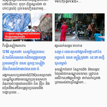
ស៊ីណូ​តម្លៃ​រាប់ពាន់​លាន​ដុល្លារ​អាមេរិក
verify.gov.kh»…
នៅ​លើ​កោះ ភូកុក (ខ្មែរ​ស្គាល់ថា ជា
កោះត្រល់) ប្រទេស​វៀតណាម​គ្…
វិបត្តិស្បៀងអាហារ
ផ្សារ​លក់​សម្ភារៈ​ទាហាន
UN ព្យាករថា សេដ្ឋកិច្ចប្រទេស
សម្ភារៈ​យោធា​នៅ​ផ្សារ​ទឹកថ្លា​នៅតែ​
ធំៗលើពិភពលោកនឹងបន្តជួបបញ្ហា
បន្ត​លក់ ខណៈ​មន្ត្រី​ក្រុ​ង​ថា នេះ​ជា​ទង្វើ​
ប្រឈមខ្លាំង ខណៈអ្នកខ្វះស្បៀង
ខុស​ច្បាប់
នឹងកើនដល់២៣៨លាននាក់
សម្លៀក​បំពាក់ ស្បែក​ជើង និង​សម្ភារៈ​
ដែល​ជា​ឯកសណ្ឋាន​យោធា ត្រូវ​បាន​
អង្គការសហប្រជាជាតិ(UN)បានព្យាករថា
អាជីវករ​នៅ​ផ្សារ​ទឹក​ថ្លា ដាក់​លក់​ព្រោង
សេដ្ឋកិច្ចនៅតាមបណ្តាប្រទេសមហា
ព្រាត​អស់​ជា​ច្រើន​ឆ្នាំ​មក​…
អំណាចធំៗដូចជាអាម៉េរិក ចិន អឺរ៉ុប និង
ជប៉ុននឹងនៅតែបន្តជួបប្រឈមនឹង
បញ្ហាប្រឈ…