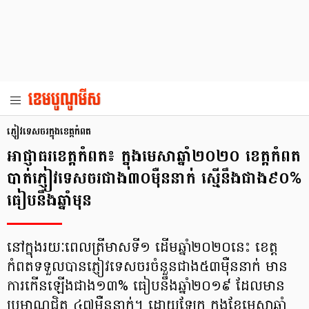
ភ្ញៀវទេសចរក្នុងខេត្តកំពត
អាជ្ញាធរខេត្តកំពត៖ ក្នុងមេសាឆ្នាំ២០២០ ខេត្តកំពត
បាត់ភ្ញៀវទេសចរជាង៣០ម៉ឺននាក់ ស្មើនឹងជាង៩០%
ធៀបនឹងឆ្នាំមុន
នៅក្នុងរយៈពេលត្រីមាសទី១ ដើមឆ្នាំ២០២០នេះ ខេត្ត
កំពតទទួលបានភ្ញៀវទេសចរចំនួនជាង៥៣ម៉ឺននាក់ មាន
ការកើនឡើងជាង១៣% ធៀបនឹងឆ្នាំ២០១៩ ដែលមាន
ប្រមាណជិត ៤៧ម៉ឺននាក់។ ដោយឡែក ក្នុងខែមេសាឆ្នាំ