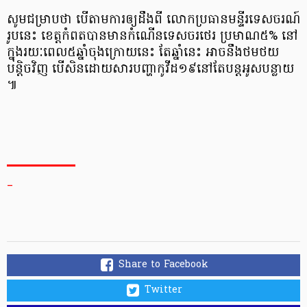
សូម​ជម្រាប​ថា បើ​តាម​ការ​ឲ្យ​ដឹង​ពី លោក​ប្រធាន​មន្ទីរ​ទេសចរណ៍​
រូប​នេះ ខេត្តកំពត​បាន​មាន​កំណើន​ទេសចរ​ថេរ ប្រមាណ​៥% នៅ​
ក្នុង​រយៈពេល​៥​ឆ្នាំ​ចុង​ក្រោយ​នេះ តែ​ឆ្នាំ​នេះ អាច​នឹង​ថមថយ​
បន្តិច​វិញ បើសិន​ដោយសារ​បញ្ហា​កូ​វី​ដ​១៩​នៅ​តែ​បន្ត​អូស​បន្លាយ​
៕
_
Share to Facebook
Twitter