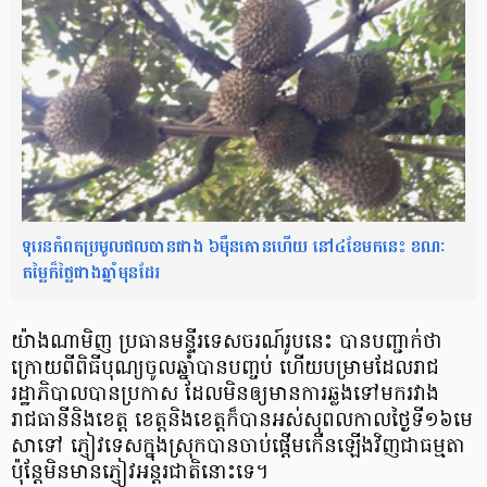
ទុរេនកំពតប្រមូលផលបានជាង ៦ម៉ឺនតោនហើយ នៅ៤ខែមកនេះ ខណៈ
តម្លៃក៏ថ្លៃជាងឆ្នាំមុនដែរ
យ៉ាងណាមិញ ប្រធាន​មន្ទីរ​ទេសចរណ៍​រូប​នេះ បាន​បញ្ជាក់​ថា
ក្រោយ​ពី​ពិធី​បុណ្យចូលឆ្នាំ​បាន​បញ្ចប់ ហើយ​បម្រាម​ដែល​រាជ
រដ្ឋាភិបាល​បាន​ប្រកាស ដែល​មិន​ឲ្យ​មានការ​ឆ្លង​ទៅ​មករ​វាង​
រាជធានី​និង​ខេត្ត ខេត្ត​និង​ខេត្ត​ក៏​បាន​អស់​សុពល​កាល​ថ្ងៃ​ទី​១៦​មេ​
សា​ទៅ ភ្ញៀវ​ទេស​ក្នុងស្រុក​បាន​ចាប់ផ្តើម​កើនឡើង​វិញ​ជា​ធម្មតា
ប៉ុន្តែ​មិន​មាន​ភ្ញៀវ​អន្តរជាតិ​នោះ​ទេ​។