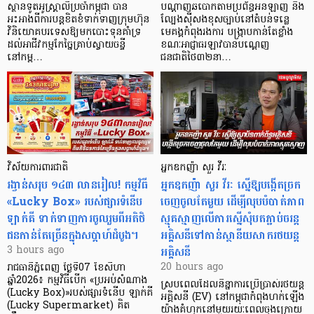
ស្ថានទូតអូស្ត្រាលីប្រចាំកម្ពុជា បាន
បណ្តាញឆបោកតាមប្រព័ន្ធអនឡាញ និង
អះអាងពីការបន្តខិតខំទាក់ទាញក្រុមហ៊ុន
ល្បែងស៊ីសងខុសច្បាប់នៅតំបន់ទន្លេ
វិនិយោគបរទេសឱ្យមកបោះទុនគាំទ្រ
មេគង្គកំពុងរងការ បង្ក្រាប​កាន់តែខ្លាំង
ដល់អាជីវកម្មកែច្នៃគ្រាប់ស្វាយចន្ទី
ខណៈអាជ្ញាធរឡាវបានបណ្តេញ
នៅកម្ព…
ជនជាតិថៃ៣២នា…
វិស័យការពារជាតិ
អ្នកឧកញ៉ា សួរ វីរៈ
រង្វាន់សរុប ១៤៣ លានរៀល! កម្មវិធី
អ្នកឧកញ៉ា សួរ វីរៈ ស្នើឱ្យបង្កើតច្រក
«Lucky Box» របស់ផ្សារទំនើប
ចេញចូលតែមួយ ដើម្បីលុបបំបាត់ភាព
ឡាក់គី ទាក់ទាញការចូលរួមពីអតិថិ
ស្មុគស្មាញលើការស្នើសុំបតភ្ជាប់ចរន្ត
ជនកាន់តែច្រើនក្នុងសប្តាហ៍ដំបូង។
អគ្គិសនីទៅកាន់ស្ថានីយសាករថយន្ត
អគ្គិសនី
3 hours ago
20 hours ago
រាជធានីភ្នំពេញ ថ្ងៃទី07 ខែសីហា
ឆ្នាំ2026៖ កម្មវិធីបើក «ប្រអប់សំណាង
ស្របពេលដែលនិន្នាការប្រើប្រាស់រថយន្ត
(Lucky Box)»របស់ផ្សារទំនើប ឡាក់គី
អគ្គិសនី (EV) នៅកម្ពុជាកំពុងហក់ឡើង
(Lucky Supermarket) គិត
យ៉ាងគំហុកនៅមួយរយៈពេលចុងក្រោយ