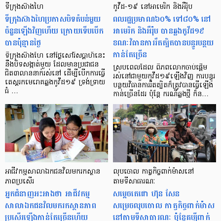
ទីក្រុងស៊ាងហៃ
កូវីដ-១៩ នៅអាមេរិក និងអឺរ៉ុប
ទីក្រុងស៊ាងហៃប្រកាសបិទតំបន់មួយ
ពលរដ្ឋប្រមាណ៦០% ទៅ៨០% នៅ
ចំនួនឡើងវិញហើយ ក្រោយទើបបើក
អាមេរិក និងអឺរ៉ុប បានឆ្លងកូវីដ១៩
បានប៉ុន្មានថ្ងៃ
ខណៈវិធានការរឹតត្បិតបានបន្ធូរបន្ថយ
កាន់តែច្រើន
ទីក្រុងស៊ាងហៃ នៅថ្ងៃសៅរ៍សប្ដាហ៍នេះ
នឹងបិទសង្កាត់មួយ ដែលមានប្រជាជន
ស្របពេលដែល ពិភពលោកចាប់ផ្ដើម
ជិត៣លាននាក់រស់នៅ ដើម្បីបើកការធ្វើ
រស់នៅជាមួយកូវីដ១៩ឡើងវិញ ការបន្ធូរ
តេស្តរកមេរោគឆ្លងកូវីដ១៩ ទ្រង់ទ្រាយ
បន្ថយវិធានការរឹតត្បិតក៏ត្រូវបានធ្វើឡើង
ធំ …
កាន់ច្រើនដែរ ប៉ុន្ដែ ករណីឆ្លងថ្មី ក៏ន…
អាជីវកម្មសាលាឯកជនវិលមករកស្ថាន
លុបចោល កាត្វកិច្ចពាក់ម៉ាសនៅ
ភាពប្រសើរ
តាមទីសាធារណៈ
អ្នកជំនាញអះអាងថា អាជីវកម្ម
សម្តេចតេជោ ហ៊ុន សែន
សាលាឯកជនវិលមករកស្ថានភាព
សម្រេចលុបចោល កាត្វកិច្ចពាក់ម៉ាស
ប្រសើរឡើងកាន់តែច្រើនហើយ
នៅតាមទីសាធារណៈ ប៉ុន្ដែគប្បីពាក់