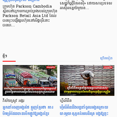
សេដ្ឋកិច្ច​ថ្មី​នៃ​អាស៊ី» ដោយសារ​ប្រទេស​
ក្រុមហ៊ុន Parkson Cambodia
អាស៊ី​អាគ្នេយ៍​មួយ​ន…
ស្ថិតនៅក្រោមការគ្រប់គ្រងរបស់ក្រុមហ៊ុន
Parkson Retail Asia Ltd ដែល
បានចុះបញ្ចីផ្សារហ៊ុននៅសិង្ហបុរីនោះ
បានចា…
ថ្មីៗ
ច្រើនទៀត
វិស័យស្រូវ អង្ករ
ហ្វីលីពីន
អ្នកនាំចេញអង្ករថៃ ត្អូញត្អែរថា ការ
ហ្វីលីពីននឹងបន្តនាំចូលអង្ករក្រោយ
បិទព្រំដែនបានបើកផ្លូវឱ្យអង្ករខ្មែរ
បារម្ភបាតុភូតអែលនីណូ បង្កឱ្យខ្វះ