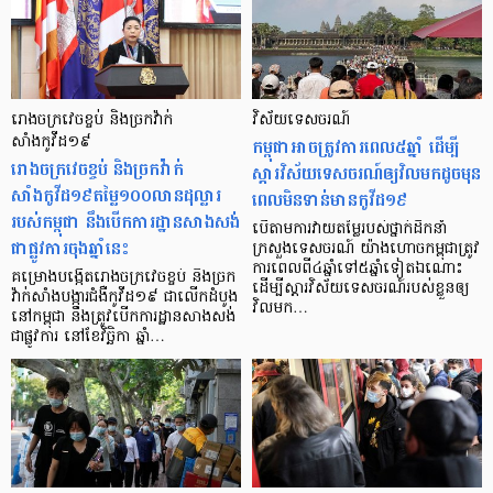
រោងចក្រវេចខ្ចប់ និងច្រកវ៉ាក់
វិស័យទេសចរណ៍
សាំងកូវីដ១៩
កម្ពុជាអាចត្រូវការពេល៥ឆ្នាំ ដើម្បី
រោងចក្រវេចខ្ចប់ និងច្រកវ៉ាក់
ស្តារវិស័យទេសចរណ៍ឲ្យវិលមកដូចមុន
សាំងកូវីដ១៩តម្លៃ១០០លានដុល្លារ
ពេលមិនទាន់មានកូវីដ១៩
របស់កម្ពុជា នឹងបើកការដ្ឋានសាងសង់
បើតាមការវាយតម្លៃរបស់ថ្នាក់ដឹកនាំ
ជាផ្លូវការចុងឆ្នាំនេះ
ក្រសួងទេសចរណ៍ យ៉ាងហោចកម្ពុជាត្រូវ
ការពេលពី៤ឆ្នាំទៅ៥ឆ្នាំទៀតឯណោះ
គម្រោងបង្កើតរោងចក្រវេចខ្ចប់ និងច្រក
ដើម្បីស្តារវិស័យទេសចរណ៍របស់ខ្លួនឲ្យ
វ៉ាក់សាំងបង្ការជំងឺកូវីដ១៩ ជាលើកដំបូង
វិលមក…
នៅកម្ពុជា នឹងត្រូវបើកការដ្ឋានសាងសង់
ជាផ្លូវការ នៅខែវិច្ឆិកា ឆ្នាំ…