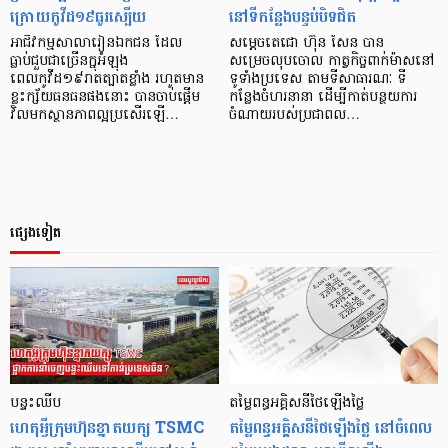
ក្រោយកូវីដ១៩ធូរស្បើយ
នៅទីកន្លែងបន្ទប់បិទជិត
អាជីវកម្មសាលារៀនឯកជន ដែល
សម្តេចតេជោ ហ៊ុន សែន បាន
ធ្លាប់ជួបជាច្រើនក្នុអំឡុង
សម្រេចលុបចោល កាត្វកិច្ចពាក់ម៉ាសនៅ
ពេលកូវីដ១៩រាតត្បាតខ្លាំង រហូតមាន
ទូទាំងប្រទេស តាមទីសាធារណៈ ទី
ខ្លះក្ស័យធនធនផងនោះ បានចាប់ផ្ដើម
កន្លែងចំហរនានា ដើម្បីកាត់បន្ថយការ
វិលមកស្ថានភាពល្អប្រសើរឡើ…
ចំណាយរបស់ប្រជាពល…
ផ្សេងទៀត
បន្ទះឈីប
តម្លៃពន្ធអគ្គិសនីថៃឡើងថ្លៃ
ហេតុអ្វីក្រុមហ៊ុនខ្នាតយក្ស TSMC
តម្លៃពន្ធអគ្គិសនីថៃឡើងថ្លៃ នៅចំពេល