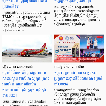
ផ្អាកការនាំចេញបន្ទះឈីបទៅកាន់
តម្លៃប្រេងឥន្ធនៈបន្តកើនឡើង
ប្រទេសចិន?
គណៈកម្មការនិយតកម្មថាមពលថៃ
(ERC) និយាយថា ប្រជាជនថៃប្រឈម
ក្រុមហ៊ុនផលិតបន្ទះឈីបដ៏ធំរបស់តៃវ៉ាន់
នឹងការកើនឡើងថ្លៃលើការចំណាយ
TSMC បានសម្រេចផ្អាកការនាំចេញ
អគ្គិសនី ខណៈពន្ធលើថាមអគ្គិសនីកើន
ផលិតផលបន្ទះឈីបរបស់ខ្លួនទៅកាន់
ឡើងដល់កម្រិតខ្ពស់បំផុត…
ប្រទេសចិន បន្ទាប់ពីបានរកឃើញ
បន្ទះឈីបរបស់…
វៀតណាម-អាកាសចរណ៍
ពានរង្វាន់ឌីជីថលអាស៊ាន
បន្ទាប់ពីបើក​​កាស៊ីណូ​តម្លៃ​រាប់ពាន់​
កម្ពុជាឈ្នះមេដាយមាស ក្នុងការ
លាន​ដុល្លារ​នៅ​លើ​កោះភូកុក (កោះ
ប្រកួតពានរង្វាន់ឌីជីថលអាស៊ានប្រចាំ
ត្រល់) វៀតណាម​នឹង​បើក​
ឆ្នាំ២០២៤
ការហោះហើរ​ត្រង់​ ភូកុក-ហុងកុង
ក្រោយឆ្លងកាត់ការប្រកួតប្រជែងយ៉ាង
ឆាប់ៗនេះ!
ស្វិតស្វាញជាមួយប្រទេសសមាជិក
អាស៊ាន ទីបំផុតកម្មវិធី «ថ្នាលផ្ទៀងផ្ទាត់
ទើបតែបើក​សម្ពោធ​រមណីដ្ឋាន​និងកា
ឯកសាររបស់រាជរដ្ឋាភិបាល