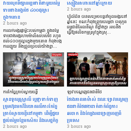
វាយលុកទីផ្សារអន្តរជាតិជាមួយតម្លៃ
ស្បៀងអាហារនៅឆ្នាំក្រោយ
ទាបជាងអង្ករថៃ ៤០០ដុល្លារ
2 hours ago
ក្នុង១តោន
ហ្វីលីពីន បាន​សម្រេចបន្តនាំចូលអង្ករនៅ
ឆ្នាំនេះ ខណៈកំពុងព្រួយបារម្ភថា បាតុភូត
2 hours ago
ធម្មជាតិអែលនីណូ ដ៏ខ្លាំងក្លា​ អាចនឹង
ការលក់អង្ករផ្កាម្លិះរបស់កម្ពុជា ក្នុងតម្លៃ
ធ្វើឱ្យផលិតកម្មស្រូវក្នុងស្រុ…
ទាបជាងអង្ករហមម៉ាលិសរបស់ថៃ រហូត
ដល់៤០០ដុល្លារក្នុងមួយតោន កំពុងបង្ក
ការរញ្ជួយ និងជ្រួលច្របល់យ៉ាងខ្លា…
ការកែច្នៃគ្រាប់ស្វាយចន្ទី
ឡាវបណ្តេញជនជាតិថៃ
ស្ថានទូតអូស្ត្រាលី ប្តេជ្ញាទាក់ទាញ
ថៃរងភាពអាម៉ាស់ ខណៈឡាវបណ្តេញ
ក្រុមហ៊ុនមក​វិនិយោគលើការកែច្នៃ
ជនជាតិថៃ៣២នាក់ពាក់ព័ន្ធការ
គ្រាប់ស្វាយចន្ទីនៅកម្ពុជា ដើម្បីជួយ
ឆបោក និងល្បែងអនឡាញចេញពី
ផ្តល់តម្លៃបន្ថែមកសិករ និងសេដ្ឋកិច្ច
ប្រទេស
2 hours ago
3 hours ago