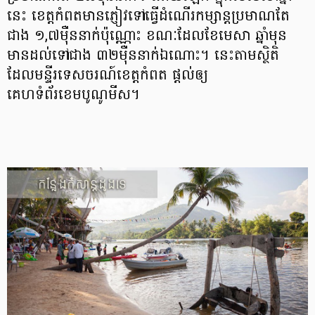
នេះ ខេត្តកំពតមានភ្ញៀវទៅធ្វើដំណើរកម្សាន្ដប្រមាណតែ
ជាង ១,៧ម៉ឺននាក់ប៉ុណ្ណោះ ខណៈដែលខែមេសា ឆ្នាំមុន
មានដល់ទៅជាង ៣២ម៉ឺននាក់ឯណោះ។ នេះតាមស្ថិតិ
ដែលមន្ទីរទេសចរណ៍ខេត្តកំពត ផ្តល់ឲ្យ
គេហទំព័រខេមបូណូមីស។