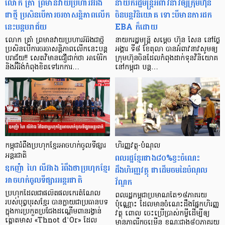
លោក ត្រាំ ព្រមានវាយប្រហារអ៊ីរ៉ង
នាយករដ្ឋមន្រ្តី​អំពាវនាវ​ឲ្យ​ក្រុមហ៊ុន​
ជាថ្មី ប្រសិនបើការចរចាសន្តិភាពលើក
ចិន​បន្ត​វិនិយោគ ​ទោះ​បី​​​មាន​​ការ​ដក
នេះបន្តបរាជ័យ
EBA ក៏ដោយ
លោក ត្រាំ ព្រមានវាយប្រហារអ៊ីរ៉ងជាថ្មី
នាយករដ្ឋមន្រ្តី សម្តេច ហ៊ុន សែន នៅថ្ងៃ​
ប្រសិនបើការចរចាសន្តិភាពលើកនេះបន្ត
អង្គារ ទី៨ ខែ​តុលា បាន​អំពាវនាវ​សូម​ឲ្យ​
បរាជ័យ!! សេតវិមានជឿជាក់ថា អាម៉េរិក
ក្រុមហ៊ុន​ចិន​ដែល​កំពុង​ដាក់​ទុនវិនិយោគ​
និងអ៊ីរ៉ង់កំពុងខិតទៅរកការ…
នៅ​កម្ពុជា បន្ត…
កម្ពុជារំពឹងប្រហុកខ្មែរអាចហក់ចូលទីផ្សារ
ហិរញ្ញវត្ថុ-បំណុល
អន្តរជាតិ
ពលរដ្ឋខ្មែរជាង៨០%​ខ្វះ​ចំណេះ
ឧកញ៉ា ហៃ លីអ៊ាង រំពឹងថាប្រហុកខ្មែរ
ដឹងហិរញ្ញវត្ថុ ជាដើមចមនៃបំណុល
អាចហក់ចូលទីផ្សារអន្តរជាតិ
វ័ណ្ឌក
ប្រហុកដែលជាផលិតផលកេរតំណែល
ពលរដ្ឋកម្ពុជាប្រមាណតែ១៨ភាគរយ
របស់បុព្វបុរសខ្មែរ បានក្លាយជាប្រធានបទ
ប៉ុណ្ណោះ ដែលមានចំណេះដឹងផ្នែកហិរញ្ញ
ក្នុងការប្រកួតប្រជែងដណ្តើមពានរង្វាន់
វត្ថុ ពោល ចេះប្រើប្រាស់កម្ចីដើម្បីឲ្យ
ត្នោតមាស «Thnot d’Or» ដែល
មានភាពរីកចម្រើន ខណៈជាង៨០ភាគរយ