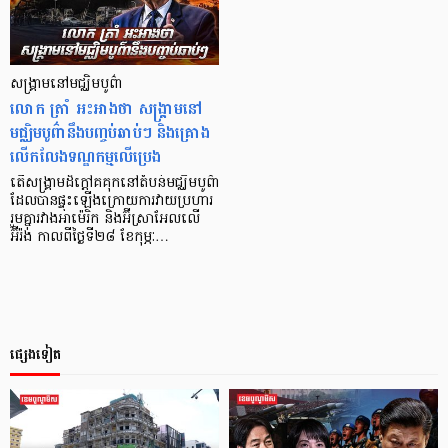
សង្គ្រាមនៅមជ្ឈិមបូព៌ា
លោក ត្រាំ អះអាងថា សង្គ្រាមនៅ
មជ្ឈិមបូព៌ានឹងបញ្ចប់ឆាប់ៗ និងគ្រោង
លើកលែងទណ្ឌកម្មលើប្រេង
តើសង្រ្គាមដ៏ក្ដៅគគុកនៅតំបន់មជ្ឈិមបូព៌ា
ដែលបានផ្ទុះឡើងក្រោយការវាយប្រហារ
រួមគ្នារវាងអាម៉េរិក និងអ៊ីស្រាអែលលើ
អ៊ីរ៉ង់ កាលពីថ្ងៃទី២៨ ខែកុម្ភៈ…
ផ្សេងទៀត