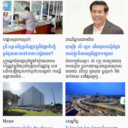
បញ្ហា​អត្រា​ការប្រាក់
ពាណិជ្ជករជោគជ័យ
គ្រឹះស្ថាន​មីក្រូ​ហិរញ្ញវត្ថុ​នឹង​ជួប​វិបត្តិ​
ឧកញ៉ា លី ហួរ៖ ដើមទុនរកស៊ីដំបូង
ធ្ងន់ធ្ងរ​ឈាន​ទៅ​រក​ការ​ក្ស័យធន?
របស់ខ្ញុំកើតចេញពីជ្រូក១ក្បាល
ក្រុម​អ្នក​ជំនាញ​នៅ​ក្នុង​វិស័យ​ធនាគារ
និយាយ​ពី​ឈ្មោះ លី ហួរ មាន​ប្រជាជន​
ហិរញ្ញវត្ថុ​និង​ប្រតិបត្តិករ​ហិរញ្ញ​វត្ថុ បាន​​
ភាគ​ច្រើន ប្រាកដ​ជា​ស្គាល់​ច្បាស់​ណាស់
លើក​ឡើង​ប្រហាក់​ប្រហែល​គ្នា​ថា ការ​ធ្វើ​
តាមរយៈ លីហួរ ដូរ​លុយ ប្តូរ​បា្រក់ និង​
អន្តរាគមន៍​ព…
លក់​មាស នៅ​ផ្សារ​អូរ​ឫ…
None
សេដ្ឋកិច្ច​