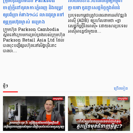
ក្រុមហ៊ុនផ្សារទំនើប Parkson
វិស័យ​សំខាន់ៗ​៤​ដែល​ធ្វើ​ឲ្យ​កម្ពុជា​
ចាញ់ក្ដីនៅតុលាការភ្នំពេញ និងតម្រូវ
ក្លាយ​ជា​កូន​ខ្លា​សេដ្ឋកិច្ច​ក្នុង​តំបន់
ឲ្យបង់ប្រាក់ជាង១៤៤ លានដុល្លារទៅ
ប្រទេស​កម្ពុជា​ត្រូវ​បាន​ធនាគារ​អភិវឌ្ឍន៍​
ឲ្យក្រុមហ៊ុនម្ចាស់ គម្រោង
អាស៊ី (ADB) ឲ្យ​រហ័ស​នាមថា «ខ្លា​
សេដ្ឋកិច្ច​ថ្មី​នៃ​អាស៊ី» ដោយសារ​ប្រទេស​
ក្រុមហ៊ុន Parkson Cambodia
អាស៊ី​អាគ្នេយ៍​មួយ​ន…
ស្ថិតនៅក្រោមការគ្រប់គ្រងរបស់ក្រុមហ៊ុន
Parkson Retail Asia Ltd ដែល
បានចុះបញ្ចីផ្សារហ៊ុននៅសិង្ហបុរីនោះ
បានចា…
ថ្មីៗ
ច្រើនទៀត