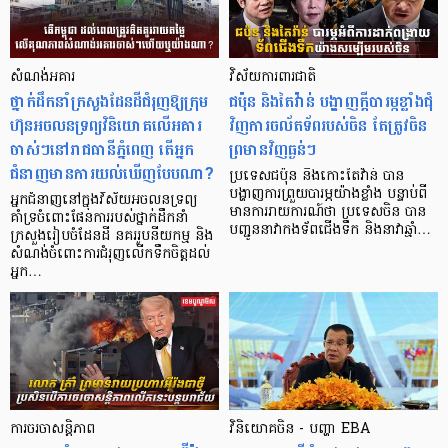
សំណង់អគារ
វិស័យការពារជាតិ
ថ្នាក់ដឹកនាំក្រសួងដែនដីជំរុញឱ្យក្រុម
ជប៉ុន និងតៃវ៉ាន់ បង្ហាញក្ដីបារម្ភខ្លាំងជុំ
ហ៊ុនអចលនទ្រព្យវិនិយោគលើអគារ
វិញការចល័តទ័ពរបស់ចិន តែត្រូវចិន
ចាស់ៗនៅរាជធានីភ្នំពេញ តើអ្នក
ព្រមានវិញធ្ងន់ៗ
ជំនាញមានការយល់ឃើញបែបណា?
ប្រទេសជប៉ុន និងកោះតៃវ៉ាន់ បាន
បង្ហាញការព្រួយបារម្ភយ៉ាងខ្លាំង បន្ទាប់ពី
អ្នកជំនាញនៅក្នុងវិស័យអចលនទ្រព្យ
មានការរាយការណ៍ថា ប្រទេសចិន បាន
គាំទ្រចំពោះផែនការរបស់ថ្នាក់ដឹកនាំ
បញ្ជូននាវាកងទ័ពជើងទឹក និងនាវាឆ្មាំ…
ក្រសួងរៀបចំដែនដី នគររូបនីយកម្ម និង
សំណង់ចំពោះការជំរុញលើកទឹកចិត្តដល់
អ្នក…
ការចរចាសន្តិភាព
វិនិយោគចិន - បញ្ហា​ EBA