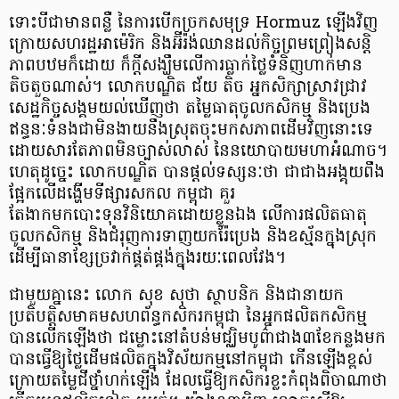
ទោះបីជាមានពន្លឺ នៃការបើកច្រកសមុទ្រ Hormuz ឡើងវិញ
ក្រោយសហរដ្ឋអាម៉េរិក និងអ៊ីរ៉ង់ឈានដល់កិច្ចព្រមព្រៀងសន្តិ
ភាពបឋមក៏ដោយ ក៏ក្តីសង្ឃឹមលើការធ្លាក់ថ្លៃទំនិញហាក់មាន
តិចតួចណាស់។ លោកបណ្ឌិត ជ័យ តិច អ្នកសិក្សាស្រាវជ្រាវ
សេដ្ឋកិច្ចសង្គមយល់ឃើញថា តម្លៃធាតុចូលកសិកម្ម និងប្រេង
ឥន្ធនៈទំនងជាមិនងាយនឹងស្រុតចុះមកសភាពដើមវិញនោះទេ
ដោយសារតែភាពមិនច្បាស់លាស់ នៃនយោបាយមហាអំណាច។
ហេតុដូច្នេះ លោកបណ្ឌិត បានផ្តល់ទស្សនៈថា ជាជាងអង្គុយពឹង
ផ្អែកលើដង្ហើមទីផ្សារសកល កម្ពុជា គួរ
តែងាកមកបោះទុនវិនិយោគដោយខ្លួនឯង លើការផលិតធាតុ
ចូលកសិកម្ម និងជំរុញការទាញយករ៉ែប្រេង និងឧស្ម័នក្នុងស្រុក
ដើម្បីធានាខ្សែច្រវាក់ផ្គត់ផ្គង់ក្នុងរយៈពេលវែង។
ជាមួយគ្នានេះ លោក សុខ សុថា ស្ថាបនិក និងជានាយក
ប្រតិបត្តិសមាគមសហព័ន្ធកសិករកម្ពុជា នៃអ្នកផលិតកសិកម្ម
បានលើកឡើងថា ជម្លោះនៅតំបន់មជ្ឈិមបូព៌ាជាង៣ខែកន្លងមក
បានធ្វើឱ្យថ្លៃដើមផលិតក្នុងវិស័យកម្មនៅកម្ពុជា កើនឡើងខ្ពស់
ក្រោយតម្លៃជីថ្នាំហក់ឡើង ដែលធ្វើឱ្យកសិករខ្លះកំពុងពិចាណាថា