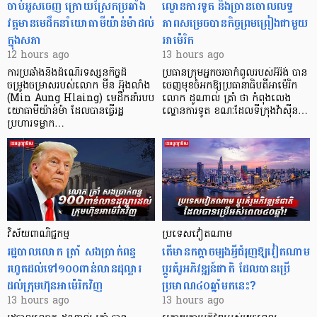
ចាប់អូសចេញ ក្រោយស្រែកប្រឆាំង
ល្ខោនការទូត និងច្រានចោលលទ្ធ
វត្តមានមេដឹកនាំយោធាមីយ៉ាន់ម៉ាដល់
ភាពសម្រេចបានកិច្ចព្រមព្រៀងជាមួយ
ក្នុងសភា
អាម៉េរិក
12 hours ago
13 hours ago
ការប្រឆាំងនឹងដំណើរទស្សនកិច្ចដ៏
ប្រធានក្រុមអ្នកចរចាកំពូលរបស់អ៊ីរ៉ង់ បាន
ចម្រូងចម្រាសរបស់លោក មីន អ៊ុងលាំង
ចេញមុខចំអកឱ្យប្រធានាធិបតីអាម៉េរិក
(Min Aung Hlaing) មេដឹកនាំរបប
លោក ដូណាល់ ត្រាំ ថា កំពុងលេង
យោធាមីយ៉ាន់ម៉ា ដែលបានធ្វើរដ្ឋ
ល្ខោនការទូត ខណៈដែលទីក្រុងវ៉ាស៊ីន…
ប្រហារទម្លាក…
វិស័យ​ពាណិជ្ជកម្ម
ប្រទេសវៀតណាម
រដ្ឋបាលលោក ត្រាំ សងប្រាក់ពន្ធ
តើមានកត្តាចម្បងអ្វីជំរុញឱ្យវៀតណាម
រហូតដល់ទៅ១០០ពាន់លានដុល្លារ
ប្តូរគំរូអភិវឌ្ឍន៍ជាតិ ដែលបានប្រើ
ដល់ក្រុមហ៊ុនអាម៉េរិកវិញ
ប្រមាណ៤០ឆ្នាំមកនេះ?
13 hours ago
13 hours ago