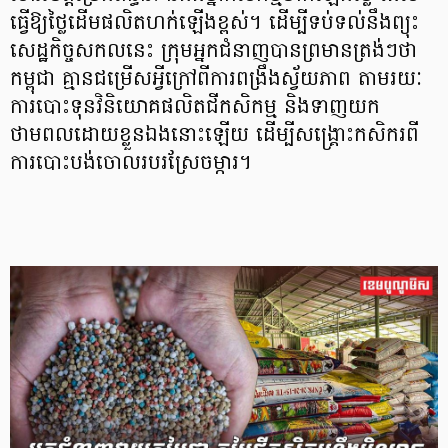
ធ្វើឱ្យថ្លៃដើមផលិតហក់ឡើងខ្ពស់។ ដើម្បីទប់ទល់នឹងព្យុះ
សេដ្ឋកិច្ចសកលនេះ ក្រុមអ្នកជំនាញបានព្រមានត្រង់ៗថា
កម្ពុជា គ្មានជម្រើសអ្វីក្រៅពីការពង្រឹងស្វ័យភាព តាមរយៈ
ការបោះទុនវិនិយោគផលិតជីកសិកម្ម និងទាញយក
ថាមពលដោយខ្លួនឯងនោះឡើយ ដើម្បីសង្គ្រោះកសិករពី
ការបោះបង់ចោលរបរស្រែចម្ការ​។