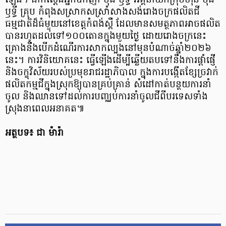
ឡើង។ ជាក់ស្តែងអ្នកឧកញ៉ា ម៉ុង ឫទ្ធី អគ្គនាយកក្រុមហ៊ុន ម៉ុង
ឫទ្ធី គ្រុប កំពុងសស្រាកសស្រាំសាងសង់រោងចក្រផលិតជី
ធម្មជាតិដ៏ធំមួយនៅខេត្តកំពង់ស្ពឺ ដែលមានសមត្ថភាពអាចផលិត
បានរហូតដល់ទៅ១០០តោនក្នុងមួយថ្ងៃ ដោយរោងចក្រនេះ
គ្រោងនឹងបើកដំណើរការសាកល្បងនៅមុនបំណាច់ឆ្នាំ២០២៦
នេះ។ ការវិនិយោគនេះ ធ្វើឡើងដើម្បីឆ្លើយតបទៅនឹងការផ្តាំផ្ញើ
និងចក្ខុវិស័យរបស់ប្រមុខរាជរដ្ឋាភិបាល ក្នុងការបង្កើតខ្សែច្រវាក់
ផលិតកម្មជីក្នុងស្រុកឱ្យបានគ្រប់គ្រាន់ សំដៅកាត់បន្ថយការនាំ
ចូល និងឈានទៅដល់ការបញ្ឈប់ការនាំចូលជីពីបរទេសទាំង
ស្រុងនាពេលអនាគត៕
អត្ថបទ៖ ជា ម៉ារ៉ា