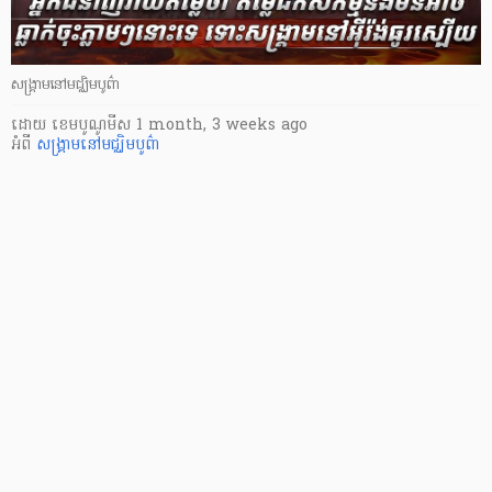
សង្គ្រាមនៅមជ្ឈិមបូព៌ា
ដោយ
​ ខេមបូណូមីស
1 month, 3 weeks ago
អំពី
សង្គ្រាមនៅមជ្ឈិមបូព៌ា