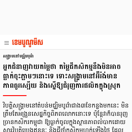
សង្គ្រាមនៅមជ្ឈិមបូព៌ា
អ្នកជំនាញវាយតម្លៃថា តម្លៃជីកសិកម្មនឹងមិនអាច
ធ្លាក់ចុះភ្លាមៗនោះទេ ទោះសង្គ្រាមនៅអ៊ីរ៉ង់មាន
ភាពធូរស្បើយ និងស្នើឱ្យជំរុញការផលិតក្នុងស្រុក
វិបត្តិសង្គ្រាមនៅតំបន់មជ្ឈិមបូព៌ាជាង៣ខែកន្លងមកនេះ មិន
ត្រឹមតែអង្រួនសេដ្ឋកិច្ចពិភពលោក​នោះទេ ប៉ុន្តែវាក៏បានរុញ
ច្រានកសិករកម្ពុជា ឱ្យធ្លាក់ចូលក្នុងស្ថានភាពលំបាកដោយ​
សារវិបត្តិប្រេងឥន្ធនៈ និងជីថ្នាំកសិកម្មហក់ឡើងថ្លៃ ដែល