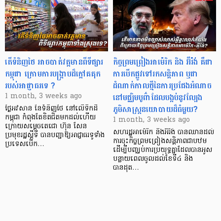
តើទំនិញថៃ អាចបាត់វត្តមានពីទីផ្សារ
កិច្ចព្រមព្រៀងអាម៉េរិក និង អ៊ីរ៉ង់ គឺជា
កម្ពុជា ក្រោមការបង្ក្រាបដ៏ក្តៅគគុក
ការបើកផ្លូវទៅរកសន្តិភាព ឬជា
របស់អាជ្ញាធរទេ ?
ដំណាក់កាលថ្មីនៃការប្រជែងអំណាច
នៅមជ្ឈិមបូព៌ាដែលបង្កប់នូវល្បែង
1 month, 3 weeks ago
ភូមិសាស្ត្រនយោបាយដ៏ធំមួយ?
ថ្ងៃអវសាន នៃទំនិញថៃ នៅលើទឹកដី
កម្ពុជា កំពុងតែខិតជិតមកដល់ហើយ
1 month, 3 weeks ago
ក្រោយសម្តេចតេជោ ហ៊ុន សែន
សហរដ្ឋអាម៉េរិក និងអ៊ីរ៉ង់ បានឈានដល់
ប្រមុខរដ្ឋស្តីទី បានបញ្ជាឱ្យអាជ្ញាធរទូទាំង
ការចុះកិច្ចព្រមព្រៀងសន្តិភាពជាបឋម
ប្រទេសបើក…
ដើម្បីបញ្ឈប់ការប្រយុទ្ធគ្នាដែលបានអូស
បន្លាយពេលចូលដល់ខែទី៤ និង
បានដុត…