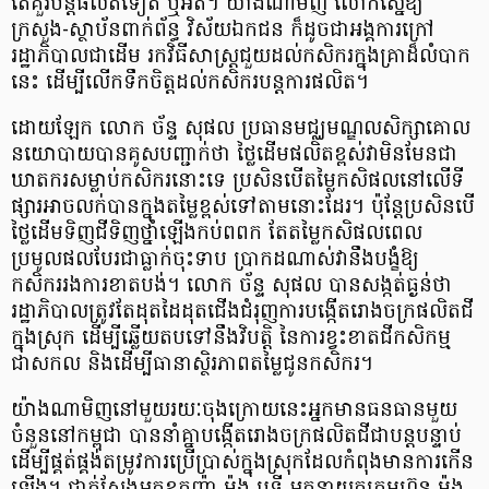
តើគួរបន្តផលិតទៀត ឬអត់។ យ៉ាងណាមិញ លោកស្នើឱ្យ
ក្រសួង-ស្ថាប័នពាក់ព័ន្ធ វិស័យឯកជន ក៏ដូចជាអង្គការក្រៅ
រដ្ឋាភិបាលជាដើម រកវិធីសាស្ត្រជួយដល់កសិករក្នុងគ្រាដ៏លំបាក
នេះ ដើម្បីលើកទឹកចិត្តដល់កសិករបន្តការផលិត។
ដោយឡែក លោក ច័ន្ទ សុផល ប្រធានមជ្ឈមណ្ឌលសិក្សាគោល
នយោបាយបានគូសបញ្ជាក់ថា ថ្លៃដើមផលិតខ្ពស់វាមិនមែនជា
ឃាតករសម្លាប់កសិករនោះទេ ប្រសិនបើតម្លៃកសិផលនៅលើទី
ផ្សារអាចលក់បានក្នុងតម្លៃខ្ពស់ទៅតាមនោះដែរ។ ប៉ុន្តែប្រសិនបើ
ថ្លៃដើមទិញជីទិញថ្នាំឡើងកប់ពពក តែតម្លៃកសិផលពេល
ប្រមូលផលបែរជាធ្លាក់ចុះទាប ប្រាកដណាស់វានឹងបង្ខំឱ្យ
កសិកររងការខាតបង់។ លោក ច័ន្ទ សុផល បានសង្កត់ធ្ងន់ថា
រដ្ឋាភិបាលត្រូវតែដុតដៃដុតជើងជំរុញការបង្កើតរោងចក្រផលិតជី
ក្នុងស្រុក ដើម្បីឆ្លើយតបទៅនឹងវិបត្តិ នៃការខ្វះខាតជីកសិកម្ម
ជាសកល និងដើម្បីធានាស្ថិរភាពតម្លៃជូនកសិករ។
យ៉ាងណាមិញនៅមួយរយៈចុងក្រោយនេះអ្នកមានធនធានមួយ
ចំនួននៅកម្ពុជា បាននាំគ្នាបង្កើតរោងចក្រផលិតជីជាបន្តបន្ទាប់
ដើម្បីផ្គត់ផ្គង់តម្រូវការប្រើប្រាស់ក្នុងស្រុកដែលកំពុងមានការកើន