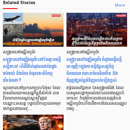
Related Stories
More
សង្គ្រាមនៅមជ្ឈិមបូព៌ា
សង្គ្រាមនៅមជ្ឈិមបូព៌ា
សង្គ្រាមនៅមជ្ឈិមបូព៌ានៅតែគ្មានពន្លឺ
សង្គ្រាមនៅមជ្ឈិមបូព៌ាកំពុងបង្កើនក្តី
សន្តិភាព! តើអ៊ីរ៉ង់កំពុងលេងល្បែង
បារម្ភថ្មីៗក្នុងការធ្វើឱ្យសេដ្ឋកិច្ច
ទប់ទល់ និងបំបាក់មុខអាម៉េរិកឬ
ពិភពលោកមានកំណើនយឺត និង
យ៉ាងណា?
ជំរុញឱ្យតម្លៃទំនិញហក់ឡើងខ្ពស់
ស្ថានភាពនៅច្រកសមុទ្រហ័រម៉ូស ដែល
ឥទ្ធិពលអវិជ្ជមាន នៃសង្គ្រាមអ៊ីរ៉ង់ ដែល
ជាសរសៃឈាមសេដ្ឋកិច្ចដ៏សំខាន់ បាន
បានអូសបន្លាយអស់រយៈពេល៧សប្តាហ៍
វិលមករកភាពស្ងប់ស្ងាត់វិញជា
មកនេះ កំពុងរីករាលដាលពេញតំបន់
បណ្ដោះអាសន្ន បន្ទាប់ពីការប្រឈមមុខ
មជ្ឈិមបូព៌ាហើយនឹងកាន់តែលេចចេញរូប
ដាក់គ្នាដោយអាវុ…
រាងច្…