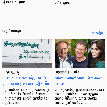
រៀបចំដោយមូលន…
ទៀត គ្មានច…
ពេញនិយមបំផុត
ច្រើនទៀត
មីក្រូ​ហិរញ្ញវត្ថុ
មនុស្ស​ធម៌​គ្មាន​ព្រំដែន
ធនាគារ​និង​គ្រឹះស្ថាន​មីក្រូ​ហិរញ្ញវត្ថុ​
ជន​បរទេស​៣​រូប​ដែល​ជួយ​ខ្មែរ​លេច​ធ្លោ​
ជួប«គ្រោះ»ក្តៅ​គគុក​មួយ​ទៀត​ហើយ!
ជាង​គេ
បន្ទាប់​ពី​រង​សម្ពាធ​​ពី​ការ​ទម្លាក់​ពិដាន​អត្រា​
លោកអ្នក​នាង​ខ្លះ​ប្រាកដ​ជា​បាន​​ដឹង​ឮ​តាម​
ការ​ប្រាក់ ១៨​% ដែល​កំណត់​ដោយ​
រយៈ​ការ​អាន​ព័ត៌មាន ឬ​ការ​ផ្សព្វផ្សាយ​
រដ្ឋាភិបាល​កម្ពុជា កាល​ពី​ពេល​ថ្មីៗ​នេះ
ផ្សេងៗ អំពី​ភាព​ល្បីល្បាញ​របស់​ជន​
ឥឡូវ​នេះ ធនាគ…
បរទេស​មួយ​ចំនួន ដែល…