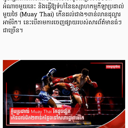
អំណាចមួយនេះ និងធ្វើឱ្យទំហំនៃឧស្សាហកម្មកីឡាប្រដាល់
មួយថៃ (Muay Thai) កើនដល់ជាង១ពាន់លានដុល្លារ
អាម៉រិក។ នេះបើតាមការចេញផ្សាយរបស់សារព័ត៌មានធំៗ
ជាច្រើន។