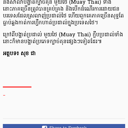
និងសាលាបង្ហាត់ក្បាច់គុន មួយថៃ (Muay Thai) ទាំង
នោះភាគច្រើនត្រូវបានគ្រប់គ្រង និងបើកដំណើរការដោយជន
បរទេសដែលស្រលាញ់ប្រដាល់ថៃ ហើយពួកគេភាគច្រើនសុទ្ធតែ
ធ្លាប់ឆ្លងកាត់ការហ្វឹកហាត់ប្រដាល់ក្នុងប្រទេសថៃ។
ក្រៅពីបង្ហាត់ប្រដាល់ មួយថៃ (Muay Thai) ក្លឹបប្រដាល់ទាំង
នោះក៏មានបង្ហាត់ប្រភេទក្បាច់គុនផ្សេងៗទៀតដែរ៕
អត្ថបទ៖ សុខ ជា
_