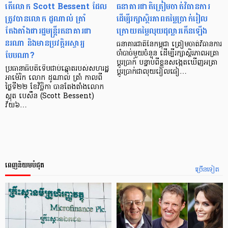
តើលោក Scott Bessent ដែល
ធនាគារជាតិត្រៀមចាត់វិធានការ
ត្រូវបានលោក ដូណាល់ ត្រាំ
ដើម្បីរក្សាស្ថិរភាពតម្លៃប្រាក់រៀល
តែងតាំងជារដ្ឋមន្ត្រីរតនាគារជា
ក្រោយតម្លៃលុយដុល្លារកើនឡើង
នរណា និងមានប្រវត្តិអស្ចារ្យ
ធនាគារជាតិនៃកម្ពុជា ត្រៀមចាត់វិធានការ
បែបណា?
ចាំបាច់មួយចំនួន ដើម្បីរក្សាស្ថិរភាពអត្រា
ប្តូរប្រាក់ បន្ទាប់ពីខ្លួនសង្កេតឃើញអត្រា
ប្រធានាធិបតីទើបជាប់ឆ្នោតរបស់សហរដ្ឋ
ប្តូរប្រាក់ជាលុយរៀលធៀ…
អាម៉េរិក លោក ដូណាល់ ត្រាំ កាលពី
ថ្ងៃទី២២ ខែវិច្ឆិកា បានតែងតាំងលោក
ស្កុត បេសឹន (Scott Bessent)
វ័យ៦…
ពេញនិយមបំផុត
ច្រើនទៀត