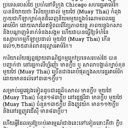
ប្រទេសរបស់ថៃ ប្រចាំនៅទីក្រុង Chicago សហរដ្ឋអាម៉េរិក
បាននិយាយថា វិស័យប្រដាល់ មួយថៃ (Muay Thai) កំពុង
ក្លាយជាកីឡាក្បាច់គុនដ៏ពេញនិយមមួយក្នុងចំណោមពលរដ្ឋ
អាម៉េរិក ដោយសារតែឥទ្ធិពលពីខ្សែភាពយន្ត ភាពយន្តឯកសារ
និងបណ្ដាញទំនាក់ទំនងសង្គម ហើយវាបានធ្វើឱ្យទំហំនៃ
ឧស្សាហកម្មកីឡាប្រដាល់ មួយថៃ (Muay Thai) កើន
ដល់១,២៥ពាន់លានដុល្លារអាម៉រិក។
ការិយាល័យផ្សព្វផ្សាយពាណិជ្ជកម្មក្រៅប្រទេសរបស់ថៃ បាន
បញ្ជាក់ថា នៅរដ្ឋកាលីហ្វ័រញ៉ា មានក្លឹប ឬ សាលាបង្ហាត់ក្បាច់គុន
មួយថៃ (Muay Thai) ច្រើនជាងគេបំផុតក្នុងសហរដ្ឋអាម៉េរិក
ដោយមានដល់ទៅ៣៣១ក្លឹប។
សម្រាប់រដ្ឋផ្សេងទៀតដូចជារដ្ឋតិចសាស មានក្លឹប មួយថៃ
(Muay Thai) ចំនួន១៨៣ក្លឹប នៅរដ្ឋផ្លរីដា មានក្លឹប មួយថៃ
(Muay Thai) ចំនួន១៣៥ក្លឹប និងញូវយ៉ក មាន១១២ក្លឹប
និងនៅរដ្ឋញូវជើស៊ី មាន៨៣ក្លឹប។
ហើយអ្វីដែលគួរឱ្យចាប់អារម្មណ៍ជាងនេះទៅទៀតនោះគឺថា ក្លឹប