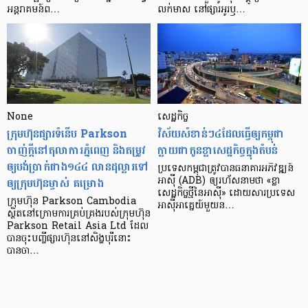
អន្តរាគមន៍​ព…
លក់​មាស នៅ​ផ្សារ​អូរ​ឫ…
None
សេដ្ឋកិច្ច​
ក្រុមហ៊ុនផ្សារទំនើប Parkson
វិស័យ​សំខាន់ៗ​៤​ដែល​ធ្វើ​ឲ្យ​កម្ពុជា​
ចាញ់ក្ដីនៅតុលាការភ្នំពេញ និងតម្រូវ
ក្លាយ​ជា​កូន​ខ្លា​សេដ្ឋកិច្ច​ក្នុង​តំបន់
ឲ្យបង់ប្រាក់ជាង១៤៤ លានដុល្លារទៅ
ប្រទេស​កម្ពុជា​ត្រូវ​បាន​ធនាគារ​អភិវឌ្ឍន៍​
ឲ្យក្រុមហ៊ុនម្ចាស់ គម្រោង
អាស៊ី (ADB) ឲ្យ​រហ័ស​នាមថា «ខ្លា​
សេដ្ឋកិច្ច​ថ្មី​នៃ​អាស៊ី» ដោយសារ​ប្រទេស​
ក្រុមហ៊ុន Parkson Cambodia
អាស៊ី​អាគ្នេយ៍​មួយ​ន…
ស្ថិតនៅក្រោមការគ្រប់គ្រងរបស់ក្រុមហ៊ុន
Parkson Retail Asia Ltd ដែល
បានចុះបញ្ចីផ្សារហ៊ុននៅសិង្ហបុរីនោះ
បានចា…