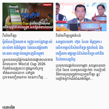
វិស័យកីឡា
វិស័យកីឡាក្នុងតំបន់
ប៉ូលីសវៀតណាម បង្ក្រាបកន្លែងភ្នាល់
សម្ដេចតេជោ ហ៊ុន សែន ជំរុញការ
បាល់ទាត់ដ៏ធំមួយ ដែលសង្ស័យថា
លើកកម្ពស់វិស័យកីឡាក្នុងតំបន់ និង
មានការតភ្ជាប់បណ្តាញពីកម្ពុជា
បង្កើនការផ្សាភ្ជាប់វិស័យកីឡាទៅនឹង
វិស័យសេដ្ឋកិច្ច
ស្របពេលព្រឹត្តិការណ៍ពាន់រង្វាន់បាល់ទាត់
ពិភពលោក​ World Cup 2026
ប្រមុខរាជរដ្ឋាភិបាលកម្ពុជា សម្ដេចតេជោ
កំពុងតែអង្រួនបេះដូងអ្នកគាំទ្រទូ
ហ៊ុន សែន បានគូសបញ្ជាក់ថា ការរៀបចំ
ទាំងសកលលោក នៅក្នុង
និងការចូលរួមក្នុងការប្រកួតកីឡា ឆ្លុះ
ប្រទេសវៀតណាម ឯណោះវិញ …
បញ្ចាំងនូវការរឹតចំណងមិត្តភ…
ផ្សេងទៀត