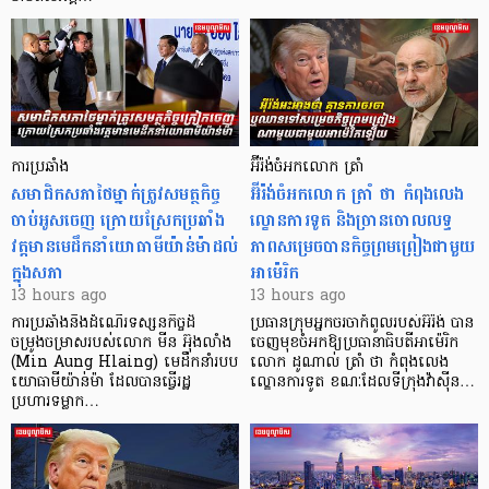
ការប្រឆាំង
អ៊ីរ៉ង់ចំអកលោក ត្រាំ
សមាជិកសភាថៃម្នាក់ត្រូវសមត្ថកិច្ច
អ៊ីរ៉ង់ចំអកលោក ត្រាំ ថា កំពុងលេង
ចាប់អូសចេញ ក្រោយស្រែកប្រឆាំង
ល្ខោនការទូត និងច្រានចោលលទ្ធ
វត្តមានមេដឹកនាំយោធាមីយ៉ាន់ម៉ាដល់
ភាពសម្រេចបានកិច្ចព្រមព្រៀងជាមួយ
ក្នុងសភា
អាម៉េរិក
13 hours ago
13 hours ago
ការប្រឆាំងនឹងដំណើរទស្សនកិច្ចដ៏
ប្រធានក្រុមអ្នកចរចាកំពូលរបស់អ៊ីរ៉ង់ បាន
ចម្រូងចម្រាសរបស់លោក មីន អ៊ុងលាំង
ចេញមុខចំអកឱ្យប្រធានាធិបតីអាម៉េរិក
(Min Aung Hlaing) មេដឹកនាំរបប
លោក ដូណាល់ ត្រាំ ថា កំពុងលេង
យោធាមីយ៉ាន់ម៉ា ដែលបានធ្វើរដ្ឋ
ល្ខោនការទូត ខណៈដែលទីក្រុងវ៉ាស៊ីន…
ប្រហារទម្លាក…