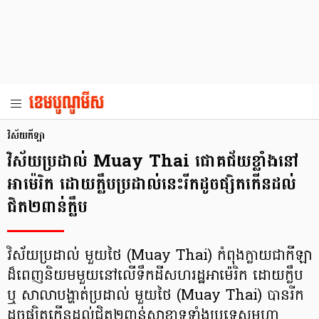
វិស័យកីឡា
វិស័យប្រដាល់ Muay Thai ជោគជ័យខ្លាំងនៅ
អាម៉េរិក ដោយក្លឹបប្រដាល់នេះរីកដូចផ្សិតកើនដល់
ជិត២ពាន់ក្លឹប
វិស័យប្រដាល់ មួយថៃ (Muay Thai) កំពុងក្លាយជាកីឡា
ដ៏ពេញនិយមមួយនៅលើទឹកដីសហរដ្ឋអាម៉េរិក ដោយក្លឹប
ឬ សាលាបង្ហាត់ប្រដាល់ មួយថៃ (Muay Thai) បានរីក
ដូចផ្សិតកើនដល់ជិត២ពាន់សាខាទូទាំងប្រទេសមហា