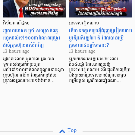
វិស័យ​ពាណិជ្ជកម្ម
ប្រទេសវៀតណាម
រដ្ឋបាលលោក ត្រាំ សងប្រាក់ពន្ធ
តើមានកត្តាចម្បងអ្វីជំរុញឱ្យវៀតណាម
រហូតដល់ទៅ១០០ពាន់លានដុល្លារ
ប្តូរគំរូអភិវឌ្ឍន៍ជាតិ ដែលបានប្រើ
ដល់ក្រុមហ៊ុនអាម៉េរិកវិញ
ប្រមាណ៤០ឆ្នាំមកនេះ?
13 hours ago
13 hours ago
រដ្ឋបាលលោក ដូណាល់ ត្រាំ បាន​
ក្រោយការអភិវឌ្ឍអស់រយៈពេល
ទូទាត់សងប្រាក់ពន្ធរហូត
ជិត៤០ឆ្នាំ ដែលបានជួយឱ្យ​
ដល់ទៅ១០០ពាន់លានដុល្លារទៅបណ្ដា
ប្រទេសវៀតណាម ងើប​ផុតពីភាពក្រីក្រ
ក្រុមហ៊ុនអាម៉េរិក នៃប្រាក់ពន្ធដែល
និងក្លាយជាប្រទេសមានចំណូលមធ្យម
ត្រូវសងត្រលប់សរុប១៦៦ពាន…
កម្រិតខ្ពស់ រដ្ឋាភិបាលវៀតណា…
Top