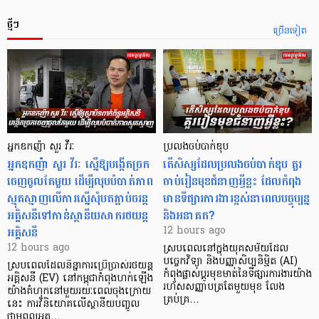
ថ្មីៗ
ច្រើនទៀត
អ្នកឧកញ៉ា សួរ វីរៈ
ប្រលងចប់បាក់ឌុប
អ្នកឧកញ៉ា សួរ វីរៈ ស្នើឱ្យបង្កើតច្រក
តើសិស្សដែលប្រលងចប់បាក់ឌុប គួរ
ចេញចូលតែមួយ ដើម្បីលុបបំបាត់ភាព
ចាប់រៀនមុខជំនាញអ្វីខ្លះ ដែលកំពុង
ស្មុគស្មាញលើការស្នើសុំបតភ្ជាប់ចរន្ត
មានទីផ្សារការងារខ្ពស់នាពេលបច្ចុប្បន្ន
អគ្គិសនីទៅកាន់ស្ថានីយសាករថយន្ត
និងអនាគត?
អគ្គិសនី
12 hours ago
12 hours ago
ស្របពេលនៅក្នុងយុគសម័យដែល
បច្ចេកវិទ្យា និងបញ្ញាសិប្បនិម្មិត (AI)
ស្របពេលដែលនិន្នាការប្រើប្រាស់រថយន្ត
កំពុងផ្លាស់ប្តូរមុខមាត់នៃទីផ្សារការងារយ៉ាង
អគ្គិសនី (EV) នៅកម្ពុជាកំពុងហក់ឡើង
រហ័សសញ្ញាបត្រតែមួយមុខ លែង
យ៉ាងគំហុកនៅមួយរយៈពេលចុងក្រោយ
គ្រប់គ្រ…
នេះ ការវិនិយោគលើស្ថានីយបញ្ចូល
ថាមពលអគ្គ…