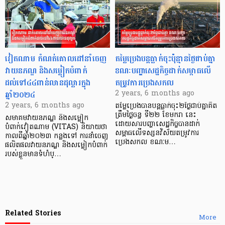
វៀតណាម កំណត់គោលដៅនាំចេញ
តម្លៃប្រេងបន្តធ្លាក់ចុះប៉ុន្មានថ្ងៃជាប់គ្នា
វាយនភណ្ឌ និងសម្លៀកបំពាក់
ខណៈបញ្ហាសេដ្ឋកិច្ចដាក់សម្ពាធលើ
ដល់ទៅ៤៤ពាន់លានដុល្លារក្នុង
តម្រូវការប្រេងសកល
ឆ្នាំ២០២៤
2 years, 6 months ago
2 years, 6 months ago
តម្លៃប្រេងបានបន្តធ្លាក់ចុះ២ថ្ងៃជាប់គ្នាគិត
ត្រឹមថ្ងៃចន្ទ ទី២២ ខែមករា នេះ
សមាគមវាយនភណ្ឌ និងសម្លៀក
ដោយសារបញ្ហាសេដ្ឋកិច្ចបានដាក់
បំពាក់វៀតណាម (VITAS) និយាយថា
សម្ពាធលើទស្សនវិស័យតម្រូវការ
កាលពីឆ្នាំ២០២៣ កន្លងទៅ ការនាំចេញ
ប្រេងសកល ខណៈម…
ផលិតផលវាយនភណ្ឌ និងសម្លៀកបំពាក់
របស់ខ្លួនមានទំហំប្…
Related Stories
More