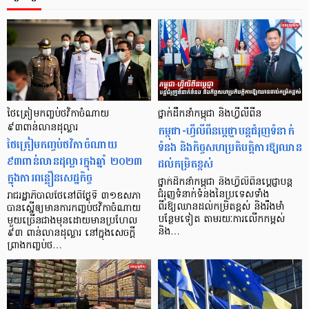
ថៃត្រៀមកញ្ចប់ថវិកាចំណាយ
ថ្នាក់ដឹកនាំកម្ពុជា និងហ្វីលីពីន
៩៣ពាន់លានដុល្លារ
កម្ពុជា-ហ្វីលីពីនប្តេជ្ញាបន្តជំរុញទំនាក់
ថៃត្រៀមកញ្ចប់ថវិកាចំណាយ
ទំនង និងកិច្ចសហប្រតិបត្តិការឱ្យឈាន
៩៣ពាន់លានដុល្លារក្នុងឆ្នាំ ២០២៣
ដល់កម្រិតខ្ពស់
ក្នុងការពន្លឿនសេដ្ឋកិច្ច
ថ្នាក់ដឹកនាំកម្ពុជា និងហ្វីលីពីនប្តេជ្ញាបន្ត
ជំរុញទំនាក់ទំនងនៃប្រទេសទាំង
រាជរដ្ឋាភិបាលថៃនៅពីថ្ងៃទី ៣១ឧសភា
ពីរឱ្យឈានដល់កម្រិតខ្ពស់ និងរឹងមាំ
បានស្នើឲ្យមានការកញ្ចប់ថវិកាចំណាយ
បន្ថែមទៀត តាមរយៈការលើកកម្ពស់
មួយច្រើនជាងមុនដោយមានប្រហែល
និង…
៩៣ ពាន់លានដុល្លារ នៅក្នុងសេចក្តី
ព្រាងកញ្ចប់ថ…