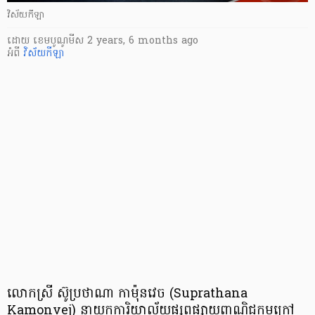
វិស័យកីឡា
ដោយ
​ ខេមបូណូមីស
2 years, 6 months ago
អំពី
វិស័យកីឡា
លោកស្រី ស៊ូប្រថាណា កាម៉ុនវេច (Suprathana
Kamonvej) នាយកការិយាល័យផ្សព្វផ្សាយពាណិជ្ជកម្មក្រៅ