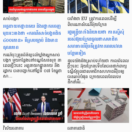
សាច់បង្កក
បារាំងថា EU ត្រូវការពេលដើម្បី
អគ្គនាយកដ្ឋានគយ និងរដ្ឋាករចេញ
ពិចារណាសំណើអ៊ុយក្រែន
រដ្ឋមន្ត្រីបារាំងនិយាយថា ការស្នើសុំ
មុខអះអាងថា «ករណីសាច់បង្កកជិត
របស់អ៊ុយក្រែនចូលជាសមាជិក
៤០០តោន» គឺស្របច្បាប់ និងមាន
សហភាពអឺរ៉ុបគឺត្រូវការពេលវេលា
គុណភាព
បន្ថែមទៀត
ករណីចុះត្រួតពិនិត្យលើឃ្លាំងស្ដុកសាច់
បង្កក មួយកន្លែងនៅខណ្ឌសែនសុខ នា
ដូចយើងដឹងស្រាប់ហើយថា កាលពីពេល
ពេលថ្មីៗនេះ អគ្គនាយកដ្ឋានគយ និង
ថ្មីៗនេះ អ៊ុយក្រែនទើបតែបានដាក់ពាក្យ
រដ្ឋាករ បានបញ្ជាក់នៅថ្ងៃទី ០៧ ខែធ្នូថា
ស្នើសុំចូលជាសមាជិកសហភាពអឺរ៉ុបឲ្យ
សា…
បានឆាប់បំផុត ក្រោយពេលដែលមេ
ដឹកនាំអឺរ…
វិស័យធនាគារ
ធនាគារជាតិ