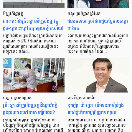
មីក្រូ​ហិរញ្ញវត្ថុ
មនុស្ស​ធម៌​គ្មាន​ព្រំដែន
ធនាគារ​និង​គ្រឹះស្ថាន​មីក្រូ​ហិរញ្ញវត្ថុ​
ជន​បរទេស​៣​រូប​ដែល​ជួយ​ខ្មែរ​លេច​ធ្លោ​
ជួប«គ្រោះ»ក្តៅ​គគុក​មួយ​ទៀត​ហើយ!
ជាង​គេ
បន្ទាប់​ពី​រង​សម្ពាធ​​ពី​ការ​ទម្លាក់​ពិដាន​អត្រា​
លោកអ្នក​នាង​ខ្លះ​ប្រាកដ​ជា​បាន​​ដឹង​ឮ​តាម​
ការ​ប្រាក់ ១៨​% ដែល​កំណត់​ដោយ​
រយៈ​ការ​អាន​ព័ត៌មាន ឬ​ការ​ផ្សព្វផ្សាយ​
រដ្ឋាភិបាល​កម្ពុជា កាល​ពី​ពេល​ថ្មីៗ​នេះ
ផ្សេងៗ អំពី​ភាព​ល្បីល្បាញ​របស់​ជន​
ឥឡូវ​នេះ ធនាគ…
បរទេស​មួយ​ចំនួន ដែល…
បញ្ហា​អត្រា​ការប្រាក់
ពាណិជ្ជករជោគជ័យ
គ្រឹះស្ថាន​មីក្រូ​ហិរញ្ញវត្ថុ​នឹង​ជួប​វិបត្តិ​
ឧកញ៉ា លី ហួរ៖ ដើមទុនរកស៊ីដំបូង
ធ្ងន់ធ្ងរ​ឈាន​ទៅ​រក​ការ​ក្ស័យធន?
របស់ខ្ញុំកើតចេញពីជ្រូក១ក្បាល
ក្រុម​អ្នក​ជំនាញ​នៅ​ក្នុង​វិស័យ​ធនាគារ
និយាយ​ពី​ឈ្មោះ លី ហួរ មាន​ប្រជាជន​
ហិរញ្ញវត្ថុ​និង​ប្រតិបត្តិករ​ហិរញ្ញ​វត្ថុ បាន​​
ភាគ​ច្រើន ប្រាកដ​ជា​ស្គាល់​ច្បាស់​ណាស់
លើក​ឡើង​ប្រហាក់​ប្រហែល​គ្នា​ថា ការ​ធ្វើ​
តាមរយៈ លីហួរ ដូរ​លុយ ប្តូរ​បា្រក់ និង​