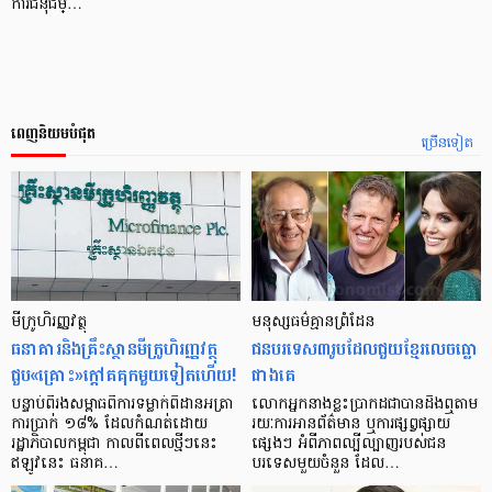
ការជំនុំជម្…
ពេញនិយមបំផុត
ច្រើនទៀត
មីក្រូ​ហិរញ្ញវត្ថុ
មនុស្ស​ធម៌​គ្មាន​ព្រំដែន
ធនាគារ​និង​គ្រឹះស្ថាន​មីក្រូ​ហិរញ្ញវត្ថុ​
ជន​បរទេស​៣​រូប​ដែល​ជួយ​ខ្មែរ​លេច​ធ្លោ​
ជួប«គ្រោះ»ក្តៅ​គគុក​មួយ​ទៀត​ហើយ!
ជាង​គេ
បន្ទាប់​ពី​រង​សម្ពាធ​​ពី​ការ​ទម្លាក់​ពិដាន​អត្រា​
លោកអ្នក​នាង​ខ្លះ​ប្រាកដ​ជា​បាន​​ដឹង​ឮ​តាម​
ការ​ប្រាក់ ១៨​% ដែល​កំណត់​ដោយ​
រយៈ​ការ​អាន​ព័ត៌មាន ឬ​ការ​ផ្សព្វផ្សាយ​
រដ្ឋាភិបាល​កម្ពុជា កាល​ពី​ពេល​ថ្មីៗ​នេះ
ផ្សេងៗ អំពី​ភាព​ល្បីល្បាញ​របស់​ជន​
ឥឡូវ​នេះ ធនាគ…
បរទេស​មួយ​ចំនួន ដែល…