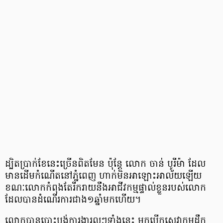
ដ្បិត​ប្រាក់​ខែ​នេះ​ច្រើន​ពិត​មែន ប៉ុន្តែ លោក ចាន់ បូរីម៉ា ដែល​
មាន​ដើម​កំណើត​នៅ​ភ្នំពេញ ហាក់​មិន​អាឡោះ​អាល័យ​ឡើយ
ខណៈ​លោក​កំពុងតែ​រីករាយ​នឹង​អាជីវកម្ម​ផ្ទាល់​ខ្លួន​របស់​លោក
ដែល​បាន​ដំណើរការ​ជាង​​១​ឆ្នាំ​មក​ហើយ។
លោក​បាន​បោះបង់​ការងារ​ល្អៗ​ទាំង​នេះ មក​បើក​សេវាកម្ម​ដឹក​