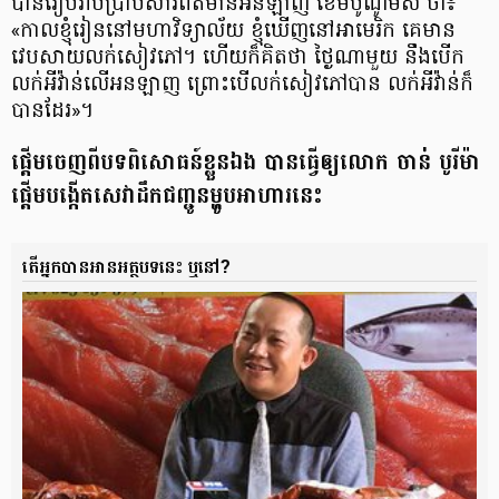
បាន​រៀបរាប់​ប្រាប់​សារព័ត៌មាន​អនឡាញ ខេមបូណូមីស ថា៖
«កាល​ខ្ញុំ​រៀន​នៅ​មហា​វិទ្យាល័យ ខ្ញុំ​ឃើញ​នៅ​អាមេរិក គេ​មាន​
វេបសាយ​លក់​សៀវភៅ។ ហើយ​ក៏​គិត​ថា ថ្ងៃ​ណា​មួយ នឹង​បើក​
លក់​អីវ៉ាន់​លើ​អនឡាញ ព្រោះ​បើ​លក់​សៀវភៅ​បាន លក់​អីវ៉ាន់​ក៏​
បាន​ដែរ»។
ផ្តើម​ចេញ​ពី​បទ​ពិសោធន៍​ខ្លួន​ឯង បាន​ធ្វើ​ឲ្យ​លោក ចាន់ បូរីម៉ា
ផ្តើម​បង្កើត​សេវា​ដឹកជញ្ជូន​ម្ហូប​អាហារ​នេះ
តើ​អ្នក​បាន​អាន​អត្ថបទ​នេះ ឬនៅ?