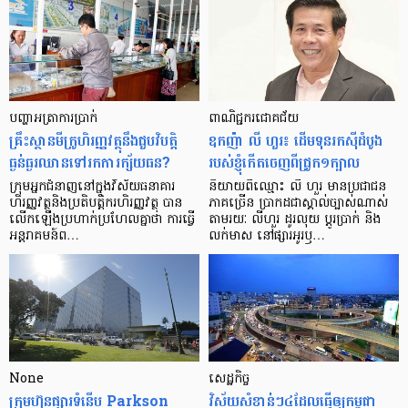
បញ្ហា​អត្រា​ការប្រាក់
ពាណិជ្ជករជោគជ័យ
គ្រឹះស្ថាន​មីក្រូ​ហិរញ្ញវត្ថុ​នឹង​ជួប​វិបត្តិ​
ឧកញ៉ា លី ហួរ៖ ដើមទុនរកស៊ីដំបូង
ធ្ងន់ធ្ងរ​ឈាន​ទៅ​រក​ការ​ក្ស័យធន?
របស់ខ្ញុំកើតចេញពីជ្រូក១ក្បាល
ក្រុម​អ្នក​ជំនាញ​នៅ​ក្នុង​វិស័យ​ធនាគារ
និយាយ​ពី​ឈ្មោះ លី ហួរ មាន​ប្រជាជន​
ហិរញ្ញវត្ថុ​និង​ប្រតិបត្តិករ​ហិរញ្ញ​វត្ថុ បាន​​
ភាគ​ច្រើន ប្រាកដ​ជា​ស្គាល់​ច្បាស់​ណាស់
លើក​ឡើង​ប្រហាក់​ប្រហែល​គ្នា​ថា ការ​ធ្វើ​
តាមរយៈ លីហួរ ដូរ​លុយ ប្តូរ​បា្រក់ និង​
អន្តរាគមន៍​ព…
លក់​មាស នៅ​ផ្សារ​អូរ​ឫ…
None
សេដ្ឋកិច្ច​
ក្រុមហ៊ុនផ្សារទំនើប Parkson
វិស័យ​សំខាន់ៗ​៤​ដែល​ធ្វើ​ឲ្យ​កម្ពុជា​