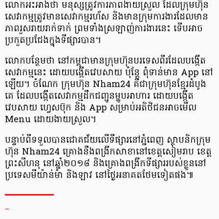
លោក​អះអាង​ថា មនុស្ស​ត្រូវការ​ភាព​ងាយ​ស្រួល ដែល​ក្រុមហ៊ុន​
សេវាកម្ម​ត្រូវ​មាន​សេវា​កម្ម​រហ័ស និង​មាន​ក្រុម​ការងារ​ដែល​មាន​
ភាព​រួស​រាយ​រាក់ទាក់ ព្រមទាំង​ស្រឡាញ់​ការងារ​នេះ ទើប​អាច​
ប្រកួត​ប្រជែង​ក្នុង​ទីផ្សារ​បាន។
លោក​បន្ថែម​ថា នៅ​កម្ពុជា​មាន​ក្រុមហ៊ុន​បរទេស​ពីរ​ដែល​បង្កើត​
សេវាកម្ម​នេះ ដោយ​បង្កើត​វេបសាយ ប៉ុន្តែ ពុំ​ទាន់​មាន App នៅ​
ឡើយ។ ចំណែក ក្រុមហ៊ុន Nham24 គឺ​ជា​ក្រុមហ៊ុន​ខ្មែរ​ដំបូង​
គេ ដែល​បង្កើត​សេវា​កម្ម​ដឹក​ជញ្ជូន​ម្ហូប​អាហារ ដោយ​បង្កើត​
វេបសាយ ហ្វេសប៊ុក និង App សម្រាប់​អតិថិជន​អាច​មើល
Menu ដោយ​ងាយ​ស្រួល។
បន្ទាប់​ពី​ទទួល​បាន​ជោគជ័យ​លើ​ទីផ្សារ​នៅ​ភ្នំពេញ ស្ថាបនិក​ក្រុម
ហ៊ុន Nham24 គ្រោង​នឹង​ពង្រីក​សាខា​នៅ​ខេត្ត​សៀមរាប ខេត្ត​
ព្រះ​សីហនុ នៅ​ឆ្នាំ​២០១៨ និង​គ្រោង​ពង្រីក​ទីផ្សារ​របស់​ខ្លួន​នៅ​
ប្រទេស​មីយ៉ាន់ម៉ា និង​ឡាវ នៅ​ថ្ងៃ​អនាគត​ថែម​ទៀត​ផង៕
_