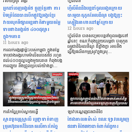
វិស័យស្រូវ អង្ករ
ហ្វីលីពីន
អ្នកនាំចេញអង្ករថៃ ត្អូញត្អែរថា ការ
ហ្វីលីពីននឹងបន្តនាំចូលអង្ករក្រោយ
បិទព្រំដែនបានបើកផ្លូវឱ្យអង្ករខ្មែរ
បារម្ភបាតុភូតអែលនីណូ បង្កឱ្យខ្វះ
វាយលុកទីផ្សារអន្តរជាតិជាមួយតម្លៃ
ស្បៀងអាហារនៅឆ្នាំក្រោយ
ទាបជាងអង្ករថៃ ៤០០ដុល្លារ
12 hours ago
ក្នុង១តោន
ហ្វីលីពីន បាន​សម្រេចបន្តនាំចូលអង្ករនៅ
ឆ្នាំនេះ ខណៈកំពុងព្រួយបារម្ភថា បាតុភូត
11 hours ago
ធម្មជាតិអែលនីណូ ដ៏ខ្លាំងក្លា​ អាចនឹង
ការលក់អង្ករផ្កាម្លិះរបស់កម្ពុជា ក្នុងតម្លៃ
ធ្វើឱ្យផលិតកម្មស្រូវក្នុងស្រុ…
ទាបជាងអង្ករហមម៉ាលិសរបស់ថៃ រហូត
ដល់៤០០ដុល្លារក្នុងមួយតោន កំពុងបង្ក
ការរញ្ជួយ និងជ្រួលច្របល់យ៉ាងខ្លា…
ការកែច្នៃគ្រាប់ស្វាយចន្ទី
ឡាវបណ្តេញជនជាតិថៃ
ស្ថានទូតអូស្ត្រាលី ប្តេជ្ញាទាក់ទាញ
ថៃរងភាពអាម៉ាស់ ខណៈឡាវបណ្តេញ
ក្រុមហ៊ុនមក​វិនិយោគលើការកែច្នៃ
ជនជាតិថៃ៣២នាក់ពាក់ព័ន្ធការ