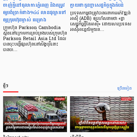
ចាញ់ក្ដីនៅតុលាការភ្នំពេញ និងតម្រូវ
ក្លាយ​ជា​កូន​ខ្លា​សេដ្ឋកិច្ច​ក្នុង​តំបន់
ឲ្យបង់ប្រាក់ជាង១៤៤ លានដុល្លារទៅ
ប្រទេស​កម្ពុជា​ត្រូវ​បាន​ធនាគារ​អភិវឌ្ឍន៍​
ឲ្យក្រុមហ៊ុនម្ចាស់ គម្រោង
អាស៊ី (ADB) ឲ្យ​រហ័ស​នាមថា «ខ្លា​
សេដ្ឋកិច្ច​ថ្មី​នៃ​អាស៊ី» ដោយសារ​ប្រទេស​
ក្រុមហ៊ុន Parkson Cambodia
អាស៊ី​អាគ្នេយ៍​មួយ​ន…
ស្ថិតនៅក្រោមការគ្រប់គ្រងរបស់ក្រុមហ៊ុន
Parkson Retail Asia Ltd ដែល
បានចុះបញ្ចីផ្សារហ៊ុននៅសិង្ហបុរីនោះ
បានចា…
ថ្មីៗ
ច្រើនទៀត