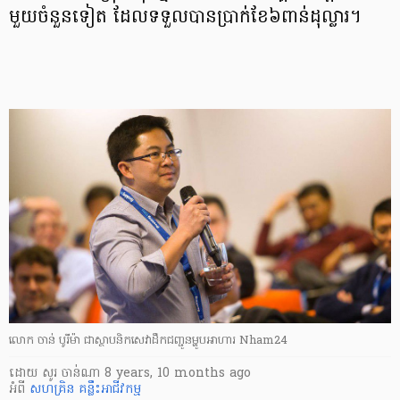
មួយ​ចំនួន​ទៀត ដែល​ទទួល​បាន​ប្រាក់​ខែ​៦​ពាន់​ដុល្លារ។
លោក ចាន់ បូរីម៉ា ជា​ស្ថាបនិក​សេវា​ដឹក​ជញ្ជូន​ម្ហូប​អាហារ Nham24
ដោយ
សូរ ចាន់ណា
8 years, 10 months ago
អំពី
សហគ្រិន
គន្លឹះអាជីវកម្ម