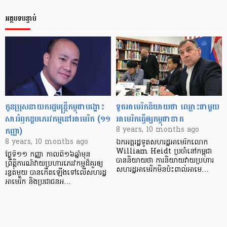
អត្ថបទបន្ទាប់
កូន​ប្រុស​នាយក​រដ្ឋមន្ត្រី​កម្ពុជា​បង្ហោះ​​
ទូត​អាមេរិក​និយាយ​ថា​ ឈ្លោះ​ជាមួយ​
សារ​រំឭក​ខួប​ភេរវកម្ម​នៅ​អាមេរិក (១១
អាមេរិក​ធ្វើ​ឲ្យ​កម្ពុជា​ខាត
កញ្ញា)
8 years, 10 months ago
8 years, 10 months ago
ឯកអគ្គរដ្ឋទូត​សហរដ្ឋ​អាមេរិក​លោក​
William Heidt ប្រចាំ​នៅ​កម្ពុជា​
ថ្ងៃទី១១ កញ្ញា កាលពី​១៦ឆ្នាំ​មុន
បាន​និយាយ​ថា ការ​និយាយ​វាយ​ប្រហារ​
ព្រឹត្តិការណ៍​វាយ​ប្រហារ​ភេរវកម្ម​ដ៏​គួរ​ឲ្យ​
សហរដ្ឋ​អាមេរិក​មិន​ប៉ះពាល់​អាមេ…
រន្ធត់​មួយ បាន​កើត​ឡើង​ទៅ​លើ​សហរដ្ឋ​
អាមេរិក និង​ប្រជាជន​អ…