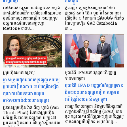
ជាមួយគ្នា
របស់ខ្លួន
នៅតំបន់ដាច់ស្រយាលនៃប្រទេសកម្ពុជា
ភ្នំពេញ៖ ស្ថិតក្នុងសណ្ឋាគារលំដាប់
ជាកន្លែងដែលជីវិតប្រចាំថ្ងៃនៅតែប្រឈម
ផ្កាយ៥ សាន់ អ៊ែន​ មូន រីវើសាយ នារា
មុខនឹងការខ្វះខាតជាច្រើន រថយន្តក្រុម
ត្រីថ្ងៃទី៣១ ខែកក្កដា ឆ្នាំ២០២៦ គឺជាថ្ងៃ
បច្ចេកទេសដែលមានឡូហ្គោ
ដែលក្រុមហ៊ុន GAC Cambodia
Metfone បានប…
បា…
ក្រុមហ៊ុនអចលនទ្រព្យ
មូលនិធិ IFADនៅបន្តផ្ដល់ហិរញ្ញប្ប
ម្ចាស់ក្រុមហ៊ុនអចលនទ្រព្យខ្នាតយក្ស
ទានមកកម្ពុជា
មូលនិធិ IFAD បន្តផ្ដល់ហិរញ្ញប្បទាន
មួយនៅវៀតណាម ជាប់បណ្ដឹងឡើង
ជិត២០០លានដុល្លារទៀត សម្រាប់
តុលាការពីបទឆបោកលុយ
អភិវឌ្ឍវិស័យកសិកម្មកម្ពុជា
ជាង១២ពាន់៥រយលានដុល្លារ
រាជរដ្ឋាភិបាលកម្ពុជា និងមូលនិធិអន្តរជាតិ
ប្រធានក្រុមហ៊ុន វ៉ាន់ ធិញ ហ្វាត់ (Van
សម្រាប់អភិវឌ្ឍន៍កសិកម្ម (IFAD) បាន
Thinh Phat) ដែលជាក្រុមហ៊ុន
ចុះហត្ថលេខាលើកិច្ចព្រមព្រៀងហិរញ្ញប្ប
អភិវឌ្ឍន៍អចលនទ្រព្យខ្នាត យក្សនៅ
ទានសហប្រតិបត្តិការ សម្រាប់កម្ម…
ប្រទេសវៀតណាម នឹងត្រូវឡើងសវនា