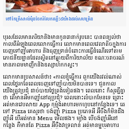
ថៅកែ​ត្រី​សាល់ម៉ុន​​ចែករំលែក​គន្លឹះ​៥​យ៉ាង​ដល់​សហគ្រិន
បុរស​ដែល​មាន​ភរិយា​និង​មាន​កូន​​៣​​នាក់​រូប​​នេះ បាន​​ពន្យល់​​ថា
កាល​​ពី​អំឡុង​​ពេល​លោក​ធ្វើការ លោក​មាន​ពេល​វេលា​តិច​ក្នុង​ការ​
ចេញ​ទៅ​ញ៉ាំ​អាហារ និង​ធុញ​ទ្រាន់​ចំពោះ​ការ​ធ្វើ​ដំណើរ​ទៅ​តាម​
ភោជនីយដ្ឋាន​ដែល​ស្ថិត​នៅ​ឆ្ងាយ​ពី​ការិយាល័យ ខណៈ​ចរាចរណ៍​
មាន​ភាព​មមាញឹក​និង​ឧស្សាហ៍​កក​ស្ទះ។
លោក​មាន​ប្រសាសន៍​ថា៖ «កាល​ខ្ញុំ​ធ្វើការ ពួក​យើង​រវល់​ណាស់
ពេល​ថ្ងៃ​រក​តែ​ពេល​ចេញ​ទៅ​ញ៉ាំ​បាយ​មិន​បាន​ទេ។ ជួន​កាល
យើង​ត្រូវ​ប្រជុំ ដាច់​បាយ​ថ្ងៃ​ត្រង់​ទៀត​ផង។ ពេល​នោះ ក៏​សួរ​គ្នីគ្នា​
ថា តើ​មាន​អី​មក​ញ៉ាំ​នៅ​តុ​ប្រជុំ? ពេលនោះ​លំបាក​មែន​ទេ ព្រោះ​
អត់​មាន​វេបសាយ App កុម៉្មង់​អាហារ​មក​ហូប​នៅ​កន្លែង​ទេ។ តេ​
ទៅ Pizza គេ​សួរ​ថា ចង់​ញ៉ាំ Pizza ប្រភេទ​អី អ៊ីចឹង​​ក៏​មិន​ដឹង​
ញ៉ាំអី បើ​អត់​មាន Menu មើល​ផង។ ម្យ៉ាង បើ​ចង់​ញ៉ាំ​អី​នៅ​
កន្លែង គឺ​មាន​តែ Pizza អ៊ីចឹង​វា​ទ្រលាន់ អត់​មាន​ម្ហូប​អាហារ​