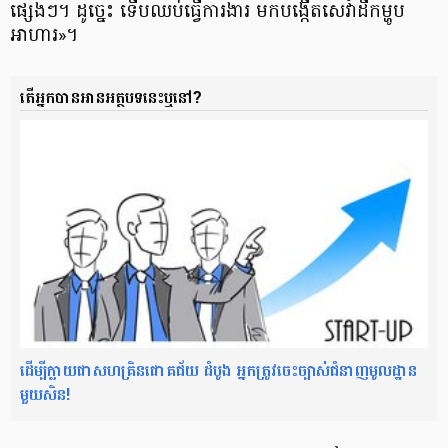
ផ្សេងៗ។ ដូច្នេះ ទើប​ឈប់​ធ្វើ​ការងារ មក​បង្កើត​សេវា​ដឹក​ម្ហូប​
អាហារ»។
តើ​អ្នក​បាន​អាន​អត្ថបទ​នេះ​ឬ​នៅ?
ដើម្បីក្លាយជាសហគ្រិនជោគជ័យ ដំបូង អ្នកត្រូវចេះច្បាស់ជំនាញមូលដ្ឋាន
មួយសិន!