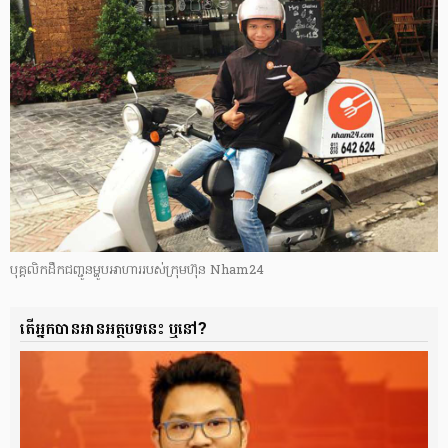
បុគ្គលិក​ដឹក​ជញ្ជូន​ម្ហូប​អាហារ​របស់ក្រុមហ៊ុន Nham24
តើអ្នក​បានអាន​អត្ថបទ​នេះ ឬ​នៅ?