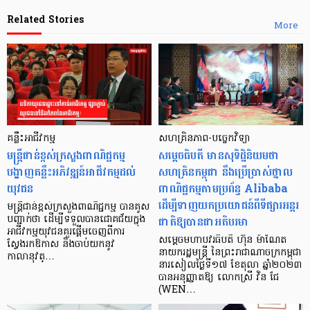
Related Stories
More
គន្លឹះអាជីវកម្ម
សហគ្រិនភាព-បច្ចេកវិទ្យា
មន្ត្រីជាន់ខ្ពស់ក្រសួងពាណិជ្ជកម្ម
សម្តេចធិបតី មានសុទិដ្ឋិនិយមថា
បង្ហាញគន្លឹះអភិវឌ្ឍន៍អាជីវកម្មដល់
សហគ្រិនកម្ពុជា នឹងប្រើប្រាស់ថ្នាល
យុវជន
ពាណិជ្ជកម្មតាមប្រព័ន្ធ Alibaba
ដើម្បីទាញយកប្រយោជន៍ពីទីផ្សារអន្តរ
មន្រ្តីជាន់ខ្ពស់ក្រសួងពាណិជ្ជកម្ម បានគូស
ជាតិឱ្យបានជាអតិបរមា
បញ្ជាក់ថា ដើម្បីទទួលបានជោគជ័យក្នុង
អាជីវកម្មយុវជនគួរផ្តើមចេញពីការ
សម្តេចមហាបវរធិបតី ហ៊ុន ម៉ាណែត
ស្វែងរកឱកាស និងចាប់យកនូវ
នាយករដ្ឋមន្រ្តី នៃព្រះរាជាណាចក្រកម្ពុជា
កាលានុវត្…
នារសៀលថ្ងៃទី១៧ ខែតុលា ឆ្នាំ២០២៣
បានអនុញ្ញាតឱ្យ លោកស្រី វិន ជែ
(WEN…