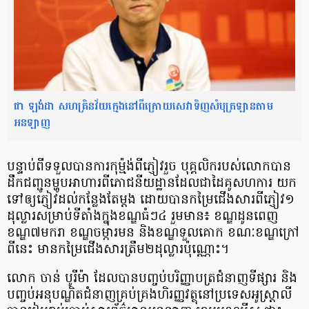
ជា ឡង់ដា សហគ្រិន​វ័យ​ក្មេង​នៅ​ពីក្រោយ​សេវា​ទិញ​​​សំបុត្រ​ឡាន​​តាម​​
អនឡាញ
បន្ទាប់​ពី​ទទួល​បាន​ការ​កុម៉្មង់​ពី​ភ្ញៀវ​រួច បុគ្គលិក​របស់​លោក​បាន​
ដឹក​ជញ្ជូន​ម្ហូប​អាហារ​ពី​ភោជនីយដ្ឋាន​ដែល​ជា​ដៃគូ​សហការ យក​
ទៅ​ឲ្យ​ភ្ញៀវ​ដល់​កន្លែង​តែ​​ម្តង ដោយ​បាន​កម្រៃ​ជើងសារ​ពី​ភ្ញៀវ​១​
ដុល្លារ​សម្រាប់​ទីតាំង​ក្នុង​ខណ្ឌ​ធំៗ​៤ រួមមាន៖ ខណ្ឌ​ដូនពេញ
ខណ្ឌ​៧មករា ខណ្ឌ​ចម្ការមន និង​ខណ្ឌ​ទួលគោក ខណៈ​ខណ្ឌ​ក្រៅ​
ពី​នេះ មាន​កម្រៃ​ជើងសារ​ត្រឹម​២​ដុល្លារ​ប៉ុណ្ណោះ។
លោក ចាន់ បូរីម៉ា ដែល​បាន​បញ្ចប់​បរិញ្ញាបត្រ​ជំនាញ​ទីផ្សារ និង​
បញ្ចប់​អនុបណ្ឌិត​ជំនាញ​គ្រប់គ្រង​ហិរញ្ញ​វត្ថុ​នៅ​ប្រទេស​អូស្រ្តាលី