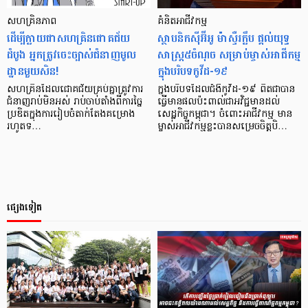
សហគ្រិនភាព
គំនិតអាជីវកម្ម
ដើម្បីក្លាយជាសហគ្រិនជោគជ័យ
ស្ថាបនិកស៊ីអ៊ីអូ ម៉ាស្ទឺរក្លឹប ផ្ដល់យុទ្ធ
ដំបូង អ្នកត្រូវចេះច្បាស់ជំនាញមូល
សាស្ត្រ៥ចំណុច សម្រាប់ម្ចាស់អាជីកម្ម
ដ្ឋានមួយសិន!
ក្នុងបរិបទកូវីដ-១៩
សហគ្រិន​ដែល​ជោគជ័យ​គ្រប់​គ្នា​ត្រូវការ​
ក្នុងបរិបទដែលជំងឺកូវីដ-១៩ ពិតជាបាន
ជំនាញ​រាប់​មិន​អស់​ រាប់​ចាប់​តាំង​ពី​ការ​ច្នៃ​
ធ្វើមានផលប៉ះពាល់ជាអវិជ្ជមានដល់
ប្រឌិត​ក្នុង​ការ​រៀបចំ​​តាក់តែង​​គម្រោង
សេដ្ឋកិច្ចកម្ពុជា។ ចំពោះអាជីវកម្ម មាន
រហូត​ទ…
ម្ចាស់អាជីវកម្មខ្លះបានសម្រេចចិត្តបិ…
ផ្សេងទៀត