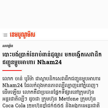
សហគ្រិន
បោះបង់​ប្រាក់​ខែ​រាប់​​ពាន់​ដុល្លារ មក​បង្កើត​សេវា​ដឹក​
ជញ្ជូន​​ម្ហូប​អាហារ Nham24
លោក ចាន់ បូរីម៉ា ជា​ស្ថាបនិក​សេវា​ដឹក​ជញ្ជូន​ម្ហូប​អាហារ
Nham24 ដែល​កំពុង​មាន​ភាព​ល្បីល្បាញ​នៅ​ភ្នំពេញ។
ដើម​ឡើយ លោក​គឺ​ជា​ប្រធាន​ផ្នែក​ទីផ្សារ​នៅ​ក្រុមហ៊ុន​
អន្តរជាតិ​ល្បីៗ ដូចជា ក្រុមហ៊ុន Metfone ក្រុមហ៊ុន
Coca Cola ក្រុមហ៊ុន​ថ្នាំ​ជក់​៥៥៥ និង​អង្គការ​អន្តរជាតិ​