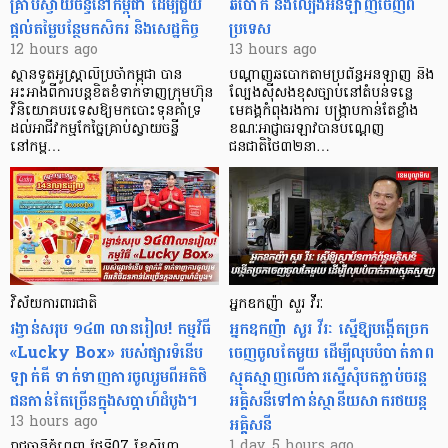
គ្រាប់ស្វាយចន្ទីនៅកម្ពុជា ដើម្បីជួយ
ឆបោក និងល្បែងអនឡាញចេញពី
ផ្តល់តម្លៃបន្ថែមកសិករ និងសេដ្ឋកិច្ច
ប្រទេស
12 hours ago
13 hours ago
ស្ថានទូតអូស្ត្រាលីប្រចាំកម្ពុជា បាន
បណ្តាញឆបោកតាមប្រព័ន្ធអនឡាញ និង
អះអាងពីការបន្តខិតខំទាក់ទាញក្រុមហ៊ុន
ល្បែងស៊ីសងខុសច្បាប់នៅតំបន់ទន្លេ
វិនិយោគបរទេសឱ្យមកបោះទុនគាំទ្រ
មេគង្គកំពុងរងការ បង្ក្រាប​កាន់តែខ្លាំង
ដល់អាជីវកម្មកែច្នៃគ្រាប់ស្វាយចន្ទី
ខណៈអាជ្ញាធរឡាវបានបណ្តេញ
នៅកម្ព…
ជនជាតិថៃ៣២នា…
វិស័យការពារជាតិ
អ្នកឧកញ៉ា សួរ វីរៈ
រង្វាន់សរុប ១៤៣ លានរៀល! កម្មវិធី
អ្នកឧកញ៉ា សួរ វីរៈ ស្នើឱ្យបង្កើតច្រក
«Lucky Box» របស់ផ្សារទំនើប
ចេញចូលតែមួយ ដើម្បីលុបបំបាត់ភាព
ឡាក់គី ទាក់ទាញការចូលរួមពីអតិថិ
ស្មុគស្មាញលើការស្នើសុំបតភ្ជាប់ចរន្ត
ជនកាន់តែច្រើនក្នុងសប្តាហ៍ដំបូង។
អគ្គិសនីទៅកាន់ស្ថានីយសាករថយន្ត
អគ្គិសនី
13 hours ago
1 day, 5 hours ago
រាជធានីភ្នំពេញ ថ្ងៃទី07 ខែសីហា