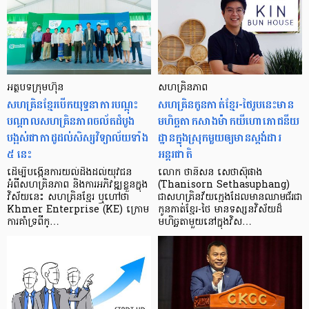
អត្ថបទក្រុមហ៊ុន
សហគ្រិនភាព
សហគ្រិនខ្មែរបើកយុទ្ធនាការបណ្តុះ
សហគ្រិនកូនកាត់ខ្មែរ-ថៃរូបនេះមាន
បណ្តាលសហគ្រិនភាពចល័តដំបូង
មហិច្ឆតាកសាង​ម៉ាកយីហោ​ភោជនីយ
បង្អស់ជាកាដូដល់សិស្សវិទ្យាល័យទាំង
ដ្ឋាន​ក្នុង​ស្រុក​មួយ​ឲ្យ​មាន​ស្តង់ដារ
៥ នេះ
អន្តរជាតិ
ដើម្បីបង្កើនការយល់ដឹងដល់យុវជន
លោក ថានិសន សេថាស៊ុផាង
អំពីសហគ្រិនភាព និងការអភិវឌ្ឍខ្លួនក្នុង
(Thanisorn Sethasuphang)
វិស័យនេះ សហគ្រិនខ្មែរ ឬហៅថា
ជាសហគ្រិនវ័យក្មេងដែលមានឈាមជ័រជា
Khmer Enterprise (KE) ក្រោម
កូនកាត់ខ្មែរ-ថៃ មានទស្សនវិស័យដ៏
ការគាំទ្រពីក្…
មហិច្ឆតាមួយនៅក្នុងវិស…