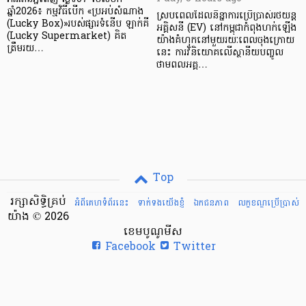
ឆ្នាំ2026៖ កម្មវិធីបើក «ប្រអប់សំណាង
ស្របពេលដែលនិន្នាការប្រើប្រាស់រថយន្ត
(Lucky Box)»របស់ផ្សារទំនើប ឡាក់គី
អគ្គិសនី (EV) នៅកម្ពុជាកំពុងហក់ឡើង
(Lucky Supermarket) គិត
យ៉ាងគំហុកនៅមួយរយៈពេលចុងក្រោយ
ត្រឹមរយ…
នេះ ការវិនិយោគលើស្ថានីយបញ្ចូល
ថាមពលអគ្គ…
Top
រក្សាសិទ្ធិគ្រប់
អំពីគេហទំព័រនេះ
ទាក់ទងយើងខ្ញំ
ឯកជនភាព
លក្ខខណ្ឌ​ប្រើ​ប្រាស់
យ៉ាង © 2026
ខេមបូណូមីស
Facebook
Twitter