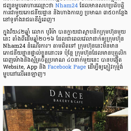
ជញ្ជូន​ម្ហូប​អាហារ​ឈ្មោះ​ថា
Nham24
ដែល​មាន​សហប្រតិបត្តិ
ការ​ជាមួយ​ភោជនីយដ្ឋាន និង​ហាង​កាហ្វេ ប្រមាណ ៣៥០​កន្លែង
នៅ​ទូទាំង​រាជ​ធានី​​ភ្នំពេញ។
ក្នុង​វ័យ​៤២​ឆ្នាំ​ លោក បូរីម៉ា បាន​ក្លាយ​ជា​ស្ថាបនិក​ក្រុមហ៊ុន​មួយ​
នេះ តាំង​ពី​ដើម​ឆ្នាំ​២០១៦ ដែល​ជា​ពេល​វេលា​ដាក់​ឲ្យ​ក្រុមហ៊ុន
Nham24 ដំណើរការ។ តាម​ពិត​ទៅ ក្រុមហ៊ុន​នេះ​មិន​មាន​
ភោជនីយដ្ឋាន​ផ្ទាល់​ខ្លួន​នោះ​​ទេ ប៉ុន្តែ ក្រុមហ៊ុន​ដែល​មាន​បុគ្គលិក​
ពេញ​ម៉ោង​និង​ស្ម័គ្រ​ចិត្ត​ប្រមាណ ៤០​នាក់​មួយ​នេះ បាន​បង្កើត
Website, App និង
Facebook Page
ដើម្បី​ឲ្យ​ភ្ញៀវ​កុម៉្មង់​
ម្ហូប​នៅ​លើ​អនឡាញ។