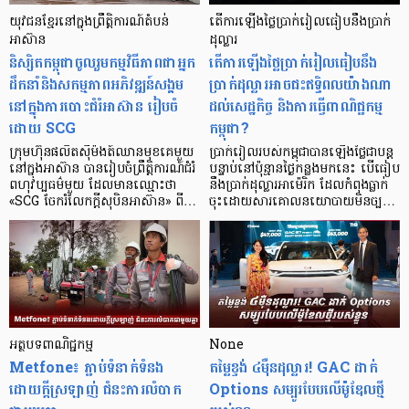
យុវជន​ខ្មែរ​នៅក្នុង​ព្រឹត្តិការណ៍តំបន់
តើការឡើងថ្លៃប្រាក់រៀលធៀបនឹងប្រាក់
អាស៊ាន
ដុល្លារ
និស្សិតកម្ពុជាចូលរួមកម្មវិធីភាពជាអ្នក
តើការឡើងថ្លៃប្រាក់រៀលធៀបនឹង
ដឹកនាំនិងសកម្មភាពអភិវឌ្ឍន៍សង្គម
ប្រាក់ដុល្លារអាចជះឥទ្ធិពលយ៉ាងណា
នៅក្នុងការបោះជំរំអាស៊ាន រៀបចំ
ដល់សេដ្ឋកិច្ច និងការធ្វើពាណិជ្ជកម្ម
ដោយ SCG
កម្ពុជា?
ក្រុមហ៊ុនផលិតស៊ីម៉ងត៍ឈានមុខគេមួយ
ប្រាក់រៀលរបស់កម្ពុជាបានឡើងថ្លៃជាបន្ត
នៅក្នុងអាស៊ាន បានរៀបចំព្រឹត្តិការណ៍ជំរំ
បន្ទាប់នៅប៉ុន្មានថ្ងៃកន្លងមកនេះ បើធៀប
ពហុវប្បធម៌មួយ ដែលមានឈ្មោះថា
នឹងប្រាក់ដុល្លារអាម៉េរិក ដែលកំពុងធ្លាក់
«SCG ចែករំលែកក្ដីសុបិនអាស៊ាន» ពី…
ចុះដោយសារគោលនយោបាយមិនច្ប…
អត្ថបទពាណិជ្ជកម្ម
None
Metfone៖ ភ្ជាប់ទំនាក់ទំនង
តម្លៃខ្ទង់ ៤ម៉ឺនដុល្លារ! GAC ដាក់
ដោយក្តីស្រឡាញ់ ជំនះការលំបាក
Options សម្បូរបែបលើម៉ូឌែលថ្មី