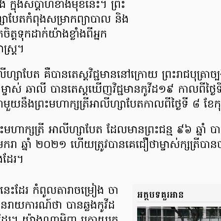
 ក្នុង​ស​ប្តា​ហ៍​ខាង​មុខ​នេះ​។ ព្រះ​
្សា​បែ​ត​កំពុង​សម្រាក​ព្យាបាល និង​
តទុកដាក់​យ៉ាង​ខ្លាំង​ពី​អ្នក
ស្ត្រ​។
លី​ហ្សា​បែ​ត គឺ​បាន​តេស្ដ​វិជ្ជមាន​នៅ​ក្រោយ ព្រះរាជ​បុត្រា​ច
​ម្ចាស់ ឆា​លី បាន​តេស្ដ​ឃើញ​វិជ្ជមាន​កូ​វី​ដ​១៩ កាលពី​ថ្ងៃ
ជាមួយនឹង​ព្រះ​មហាក្សត្រី​អា​លី​ហ្សា​បែ​ត​កាលពី​ថ្ងៃ​ទី ៨ ខែកុម
ះ​មហាក្សត្រី អា​លី​ហ្សា​បែ​ត ដែល​មាន​ព្រះ​ជន្ម ៩៦ ឆ្នាំ បាន
មករា ឆ្នាំ ២០២១ ហើយ​ត្រូវ​បាន​គេ​ជឿ​ថា​ម្ចាស់​ក្ស​ត្រី​បាន​ចា
ង​ដែរ​។
្នា​នេះ​ដែរ កំពូល​តារាចម្រៀង ចា​
អត្ថបទគួរអាន
រូវ​បាន​រាយការណ៍​ថា បាន​ឆ្លង​កូ​វី​ដ​