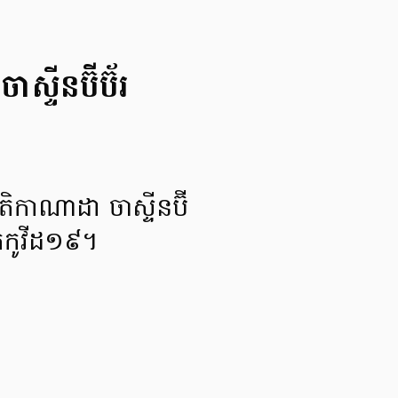
្ទីនប៊ីប៊័រ
តិកាណាដា ចាស្ទីនប៊ី
ោគកូវីដ១៩។