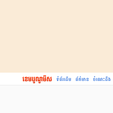
ទំព័រដើម
ព័ត៌មាន
ចំណេះដឹង