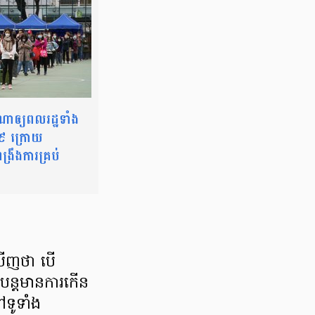
រណាឲ្យពលរដ្ឋទាំង
ដ១៩ ក្រោយ
ង្រឹងការគ្រប់
ឃើញ​ថា បើ​
តែ​បន្ដ​មានការ​កើន
ទូ​ទាំង​