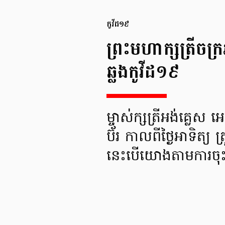
កូវីដ១៩
ព្រះមហាក្សត្រីចក្
ឆ្លងកូវីដ១៩
ម្ចាស់ក្សត្រីអង់គ្លេ
ប៊័រ កាលពីថ្ងៃអាទិត្
នេះបើយោងតាមការចុះ