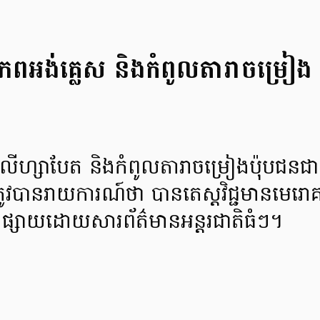
រភពអង់គ្លេស និងកំពូលតារាចម្រៀង ចាស
ស អេលីហ្សាបែត និងកំពូលតារាចម្រៀងប៉ុបជនជា
យ ត្រូវបានរាយការណ៍ថា បានតេស្ដវិជ្ជមានមេរ
ផ្សាយដោយសារព័ត៌មានអន្តរជាតិធំៗ។