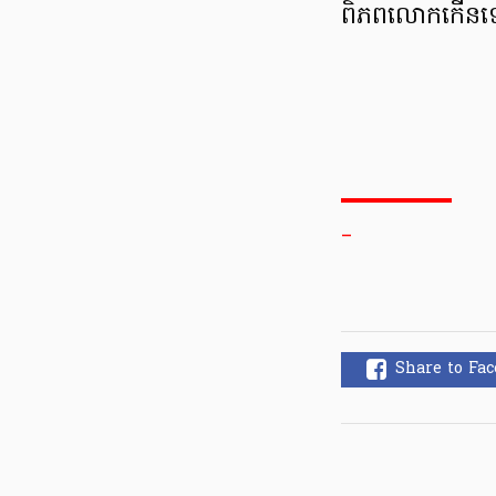
ពិភពលោក​កើនឡើង
_
Share to Fa