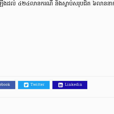
​ដល់ ៤២៤​លាន​ករណី និង​ស្លាប់​សរុប​ជិត ៦​លាន​ន
cebook
Twitter
Linkedin