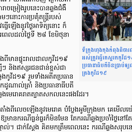
​ដែរ​។ យ៉ាងណាមិញ ក្រោយ​រក​
ចម្រៀង​រូប​នេះ​បាន​ឆ្លង​ជំងឺ​
ម​ៗ​នោះ​ការ​ប្រគុំ​តន្ត្រី​របស់​
្វើ​ឡើង​នូវ​ថ្ងៃអាទិត្យ​នោះ ក៏​
យារពេល​ដល់​ថ្ងៃ​ទី ២៨ ខែមិថុនា​
ទីក្រុងហុងកុងកំពុងពិចា
អស់ត្រូវធ្វើតេស្តរកកូវី
ងពី​មាន​ផ្ទុះ​រាលដាល​កូ​វី​ដ​១៩​
ប្រធានាធិបតីចិនប្រាប់ឲ្យព
ី​ៗ និង​ឥស្សរជន​ជាន់ខ្ពស់​ជា​
គ្រងកូវីដ១៩
្លង​កូ​វី​ដ​១៩ រួម​ទាំង​អតីត​ប្រធាន​
ក​ដូ​ណា​ល់​ត្រាំ និង​ប្រ​ធានា​ធីប​តី​
ាន​ឆ្លង​មេរោគ​រាតត្បាត​សកល​នេះ​ផង​ដែរ​។
់តាំងពី​លេចឡើង​នូវ​មេរោគ បំប្លែង​អូ​មី​ក្រុង​មក គេ​មើល
​ឱ្យ​មាន​ករណី​ធ្ងន់ធ្ងរ​ក៏​មិនមែន តែ​ករណី​ឆ្លង​ប្រចាំ​ថ្ងៃ​នៅ​
្គាល់​។ ជាក់ស្ដែង គិត​មក​ត្រឹម​ពេល​នេះ ករណី​ឆ្លង​សរុប​នៅ​