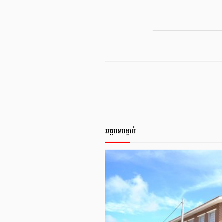
អត្ថបទបន្ទាប់