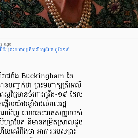
s ago
ី​ប៊័រ
ព្រះ​មហាក្សត្រី​អា​លី​ហ្សា​បែ​ត
កូវីដ១៩
ពី​រាជវាំង Buckingham នៃ​
ន​បញ្ជាក់​ថា ព្រះ​មហាក្សត្រី​អេ​លី​
តេស្ត​វិជ្ជមាន​ចំពោះ​កូ​វី​ដ​-១៩ ដែល​
ក់ផ្អើល​យ៉ាង​ខ្លាំង​ដល់​ពលរដ្ឋ​
ណាមិញ ពេល​នេះ​រោគ​សញ្ញា​របស់​
លី​ហ្សា​បែ​ត គឺ​មាន​កម្រិត​ស្រាល​ដូច​
ើយ​គេ​រំពឹង​ថា អាកា​រៈ​របស់​ព្រះ​