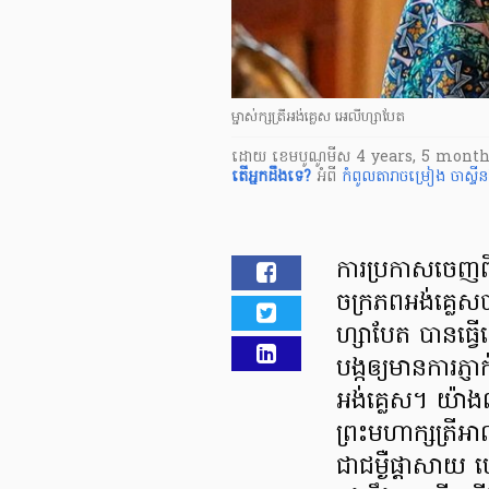
ម្ចាស់ក្សត្រីអង់គ្លេស អេលីហ្សាបែត
ដោយ
​ ខេមបូណូមីស
4 years, 5 month
តើ​អ្នក​ដឹងទេ?
អំពី
កំពូល​តារាចម្រៀង ចា​ស្ទី​ន​ប៊
ការ​ប្រកាស​ចេញ
ចក្រភព​អង់គ្លេស​បា
ហ្សា​បែ​ត បាន​ធ្វើ
បង្ក​ឲ្យ​មានការ​ភ្ញា
អង់គ្លេស​។ យ៉ាង
ព្រះ​មហាក្សត្រី​អា​
ជា​ជម្ងឺ​ផ្ដាសាយ ហ