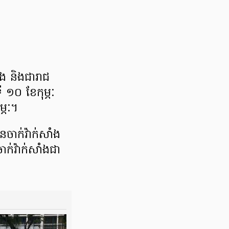
្បង និង​ជា​រាជ
​ទី ១០ ខែកុម្ភៈ
្ភៈ​។
​ចាក់​វ៉ាក់សាំង​
ក់​វ៉ាក់សាំង​ជា​