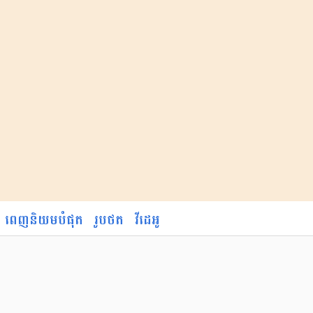
ពេញនិយមបំផុត
រូបថត
វីដេអូ