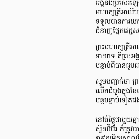
អង្គ​នឹង​ប្រសើរ​ឡើង
មហាក្សត្រី​អា​លី​ហ
ទទួល​បានការ​យកចិត្
ជំនាញ​ផ្នែក​វេជ្ជសា
ព្រះ​មហាក្សត្រី​អា​
ទាយាទ គឺ​ព្រះ​អង្គ
បន្ទាប់​ពី​បាន​ជួប​
សូម​បញ្ជាក់​ថា ព្រ
លើក​ដំបូង​ក្នុង​ខែ
បន្តបន្ទាប់​ទៀត​ផ
នៅ​ចំ​ថ្ងៃ​ជាមួយ​គ
ស្ទី​ន​ប៊ី​ប៊័រ ក៏​ត្