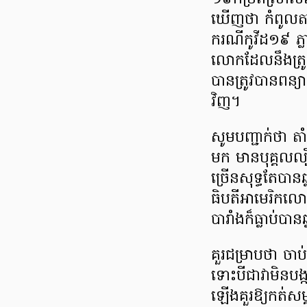
១៩​កម្រិត​ស្រាល
ឃើញ​ថា កំពូល​តារា
ករណី​កូ​វី​ដ​១៩ ភ្លា
លោក​ដែល​នឹង​ត្រូវធ
បាន​ត្រូវ​បាន​ពន្
វិញ​។
សូម​បញ្ជាក់​ថា តាំ
មក មាន​បុគ្គល​ល្ប
ច្រើន​សុទ្ធតែ​បាន​ឆ
ធិ​បតី​អា​មេ​រិ​ក​លោ
បារាំង​ក៏​ធ្លាប់​ប
គួរ​ជម្រាប​ថា ចាប
ទោះបីជា​វា​មិន​បង្ក
ឡើង​គួរ​ឱ្យ​កត់សម