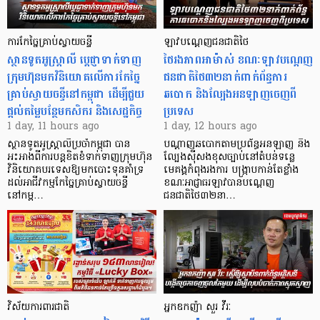
ការកែច្នៃគ្រាប់ស្វាយចន្ទី
ឡាវបណ្តេញជនជាតិថៃ
ស្ថានទូតអូស្ត្រាលី ប្តេជ្ញាទាក់ទាញ
ថៃរងភាពអាម៉ាស់ ខណៈឡាវបណ្តេញ
ក្រុមហ៊ុនមក​វិនិយោគលើការកែច្នៃ
ជនជាតិថៃ៣២នាក់ពាក់ព័ន្ធការ
គ្រាប់ស្វាយចន្ទីនៅកម្ពុជា ដើម្បីជួយ
ឆបោក និងល្បែងអនឡាញចេញពី
ផ្តល់តម្លៃបន្ថែមកសិករ និងសេដ្ឋកិច្ច
ប្រទេស
1 day, 11 hours ago
1 day, 12 hours ago
ស្ថានទូតអូស្ត្រាលីប្រចាំកម្ពុជា បាន
បណ្តាញឆបោកតាមប្រព័ន្ធអនឡាញ និង
អះអាងពីការបន្តខិតខំទាក់ទាញក្រុមហ៊ុន
ល្បែងស៊ីសងខុសច្បាប់នៅតំបន់ទន្លេ
វិនិយោគបរទេសឱ្យមកបោះទុនគាំទ្រ
មេគង្គកំពុងរងការ បង្ក្រាប​កាន់តែខ្លាំង
ដល់អាជីវកម្មកែច្នៃគ្រាប់ស្វាយចន្ទី
ខណៈអាជ្ញាធរឡាវបានបណ្តេញ
នៅកម្ព…
ជនជាតិថៃ៣២នា…
វិស័យការពារជាតិ
អ្នកឧកញ៉ា សួរ វីរៈ