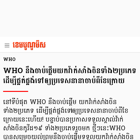
WHO
WHO នឹងចាប់ផ្ដើមយកវ៉ាក់សាំងចិនទាំង២ប្រភេទ
ដើម្បីផ្គត់ផ្គង់ទៅឲ្យប្រទេសនានាចាប់ពីខែក្រោយ
នៅទីបំផុត WHO នឹងចាប់ផ្ដើម យកវ៉ាក់សាំងចិន
ទាំង២ប្រភេទ ដើម្បីផ្គត់ផ្គង់ទៅឲ្យប្រទេសនានាចាប់ពីខែ
ក្រោយនេះហើយ! បន្ទាប់បានប្រកាសទទួលស្គាល់វ៉ាក់
សាំងចិនកូវីដ១៩ ទាំង២ប្រភេទរួចមក ថ្មីៗនេះWHO
បានសម្រេចយល់ព្រមនឹងចាប់ផ្ដើមទទួលយកវ៉ាក់សាំងចិន