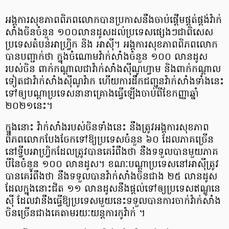
អង្គការ​សុខភាព​ពិភពលោក​បាន​ប្រកាស​នឹង​ចាប់ផ្ដើម​ផ្គត់ផ្គង់​វ៉ាក់
សាំង​ចិន​ចំនួន ១០០​លាន​ដូ​ស​ដល់​ប្រទេស​ផ្សេង​ៗ​ជា​ពិសេស​
ប្រទេស​តំបន់​អាហ្វ្រិក និង អាស៊ី​។ អង្គការ​សុខភាព​ពិភពលោក​
បាន​បញ្ជាក់​ថា ក្នុង​ចំណោម​វ៉ាក់សាំង​ចំនួន ១០០ លាន​ដូ​ស​
របស់​ចិន ពាក់កណ្តាល​ជា​វ៉ាក់សាំង​ស៊ី​ណូ​ហ្វា​ម និង​ពាក់កណ្តាល​
ទៀត​ជា​វ៉ាក់សាំង​ស៊ី​ណូ​វ៉ា​ក ហើយ​ការ​ដឹក​ជញ្ជូន​វ៉ាក់សាំង​ទាំងនេះ​
ទៅ​ឲ្យ​បណ្ដា​ប្រទេស​នានា​គ្រោង​ធ្វើ​ឡើង​ចាប់ពី​ខែកញ្ញា​ឆ្នាំ
២០២១​នេះ​។
ក្នុង​នោះ វ៉ាក់សាំង​របស់​ចិន​ទាំងនេះ នឹង​ត្រូវ​អង្គការ​សុខភាព​
ពិភពលោក​បែងចែក​ទៅ​ឱ្យ​ប្រទេស​ចំនួន ៦០ ដែល​ភាគច្រើន​
នៅ​ទ្វីបអាហ្វ្រិក​ដែល​ត្រូវ​បាន​គេ​រំពឹង​ថា នឹង​ទទួល​បាន​មួយ​ភាគ​
បី​នៃ​ចំនួន ១០០ លាន​ដូ​ស​។ ខណៈ​បណ្តា​ប្រទេស​នៅ​អាស៊ី​ត្រូវ​
បាន​គេ​រំពឹង​ថា នឹង​ទទួល​បាន​វ៉ាក់សាំង​ចិន​ជាង ២៥ លាន​ដូ​ស​
ដែល​ក្នុង​នោះ​ជិត ១១ លាន​ដូ​សនឹង​ផ្ដល់​ទៅ​ឲ្យ​ប្រទេស​ឥណ្ឌូ​នេ​
ស៊ី ដែល​វា​នឹង​ធ្វើ​ឱ្យ​ប្រទេស​មួយ​នេះ​ទទួល​បានការ​ចាក់​វ៉ាក់សាំង​
ចិន​ច្រើន​ជាងគេ​តាម​រយៈ​យន្តការ​កូ​វ៉ា​ក់ ។