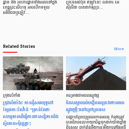
ដ្ឋាន និង អាហារដ្ឋានទាំងអស់នៅក្នុង
ប្រទេសជប៉ុន ឥឡូវនេះ ធនាគារ អេ
ខេត្តព្រះសីហនុ អាចបើកទទួល
ស៊ីលីដា បាន​ដាក់​ឲ្យប្រ…
អតិថិជនឬភ្ញៀវ…
Related Stories
More
ក្រុងប៉េកាំង
គម្រោងថាមពលធ្យូងថ្ម
ក្រុងប៉េកាំង៖ ការធ្វើសមយុទ្ធនៅ
ចិនសន្យាឈប់បង្កើតគម្រោងថាមពល
ក្បែរកោះតៃវ៉ាន់ “គ្រាន់តែជា
ធ្យូងថ្មថ្មីៗនៅក្រៅប្រទេស
សកម្មភាពដើម្បីការពារសន្តិភាពនិង
បញ្ហាបម្រែបម្រួលអាកាសធាតុ កំពុងត្រូវ
ស្ថិរភាព»ប៉ុណ្ណោះ
បានពិភពលោកយកចិត្តទុកដាក់យ៉ាងខ្លាំង
ពិសេស ពាក់ព័ន្ធនឹងការឡើងកម្ដៅផែនដី