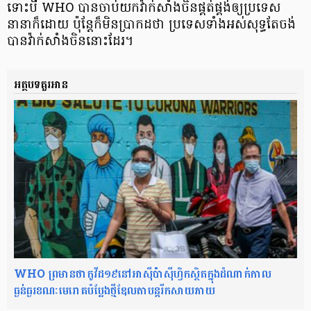
ទោះបី WHO បាន​ចាប់​យក​វ៉ាក់សាំង​ចិន​ផ្គត់ផ្គង់​ឲ្យ​ប្រទេស​
នានា​ក៏​ដោយ ប៉ុន្ដែ​ក៏​មិន​ប្រាកដ​ថា ប្រទេស​ទាំងអស់​សុទ្ធតែ​ចង់
បាន​វ៉ាក់សាំង​ចិន​នោះ​ដែរ​។
អត្ថបទគួរអាន
WHO ព្រមានថាកូវីដ១៩នៅអាស៊ីប៉ាស៊ីហ្វិកស្ថិតក្នុងដំណាក់កាល
ធ្ងន់ធ្ងរខណៈមេរោគបំប្លែងថ្មីឌែលតាបន្តរីកសាយភាយ