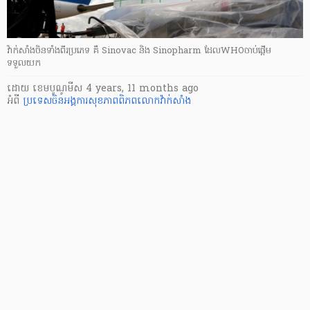
វ៉ាក់សាំងចិនទាំងពីរប្រភេទ គឺ Sinovac និង Sinopharm ដែលWHOចាប់ផ្ដើម
ទទួលយក
ដោយ
​ ខេមបូណូមីស
4 years, 11 months ago
អំពី
ប្រទេស​ចិន​
​អង្គការ​សុខភាព​ពិភពលោក
​វ៉ាក់សាំង