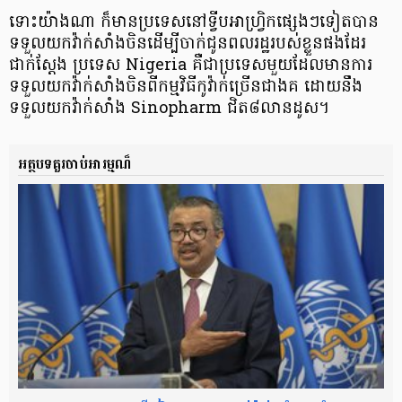
ទោះ​យ៉ាងណា ក៏​មាន​ប្រទេស​នៅ​ទ្វីបអាហ្វ្រិក​ផ្សេង​ៗ​ទៀត​បាន​
ទទួលយក​វ៉ាក់សាំង​ចិន​ដើម្បី​ចាក់​ជូន​ពលរដ្ឋ​របស់​ខ្លួន​ផង​ដែរ
ជាក់ស្ដែង ប្រទេស Nigeria គឺជា​ប្រទេស​មួយ​ដែល​មានការ​
ទទួលយក​វ៉ាក់សាំង​ចិន​ពី​កម្មវិធី​កូ​វ៉ា​ក់​ច្រើន​ជាង​គ ដោយ​នឹង​
ទទួលយក​វ៉ាក់សាំង Sinopharm ជិត​៨​លាន​ដូ​ស​។
អត្ថបទគួរចាប់អារម្មណ៏