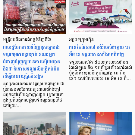
មន្ត្រីគប់គិតការរត់ពន្ធទំនិញពីថៃ
អត្ថបទក្រុមហ៊ុន
ពលរដ្ឋចែកចាយទំនិញខុសច្បាប់រង
កាន់តែពិសេស! បង់រំលស់ជាមួយ អេ
ទណ្ឌកម្មជាបន្តបន្ទាប់ ខណៈអ្នក
អឹម ខេ ទទួលបានសាំងឥតគិតថ្លៃ
ជំនាញជំរុញឱ្យមានការស៊ើបអង្កេត
ទទួលបានសាំង ៥០លីត្រលើសេវាបង់
និងដាក់ទោសទណ្ឌលើមន្ត្រីគប់គិត
រំលស់ឡាន និង ១៥លីត្រលើសេវារំលស់
ម៉ូតូពីគ្រឹះស្ថានមីក្រូហិរញ្ញវត្ថុ អេ អឹម
ដើម្បីធានាយុត្តិធម៌សង្គម
ខេ។ សេវារំលស់របស់ អេ អឹម ខេ គឺ…
តុល្យភាពនៃការអនុវត្តច្បាប់កំពុងក្លាយជា
ប្រធានបទជជែកដេញដោលយ៉ាងក្តៅ
គគុកនៅលើបណ្តាញសង្គម ក្រោយនៅ
ក្នុងប្រតិបត្តិការបង្ក្រាបទំនិញរត់ពន្ធពីថៃ
នៅមួយរ…