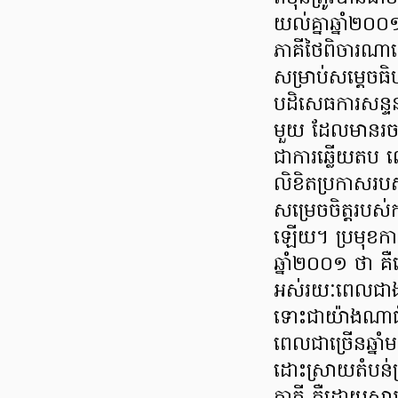
យល់គ្នាឆ្នាំ២០
ភាគីថៃពិចារណ
សម្រាប់សម្តេចធ
បដិសេធការសន្ទនា
មួយ ដែលមានរចនា
ជាការឆ្លើយតប ល
លិខិតប្រកាសរប
សម្រេចចិត្តរបស
ឡើយ។ ប្រមុខកា
ឆ្នាំ២០០១ ថា
អស់រយៈពេលជាង
ទោះជាយ៉ាងណាជុំ
ពេលជាច្រើនឆ្នាំម
ដោះស្រាយតំបន់ត