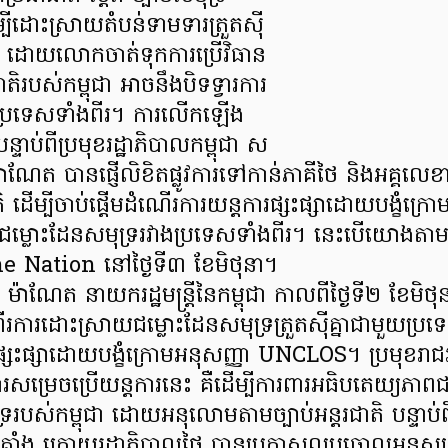
ីដោះស្រាយតំបន់ទាមទារត្រួតស៊ី
ទ្រ ដោយលោកចាត់ទុកការប្រើវិធាន
តរជាតិរបស់កម្ពុជា អាចនឹងបិទទ្វារការ
ាងប្រទេសទាំងពីរ។ ការលើកឡើង
្ទាប់ពីប្រមុខរដ្ឋាភិបាលកម្ពុជា ស
ម៉ាណែត បានផ្ញើលិខិតផ្លូវការទៅកាន់ភាគីថៃ និងអគ្គលេខា
ដើម្បីចាប់ផ្តើមដំណើរការយន្តការផ្សះផ្សាដោយបង្ខំក្រោ
ម្លោះដែនសមុទ្ររវាងប្រទេសទាំងពីរ។ នេះបើយោងតាម
 Nation នៅថ្ងៃទី៣ ខែមិថុនា។
ន ម៉ាណែត នាយករដ្ឋមន្រ្តីនៃកម្ពុជា កាលពីថ្ងៃទី២ ខែមិថ
ើរការដោះស្រាយជម្លោះដែនសមុទ្រត្រួតស៊ីគ្នាជាមួយប្រ
សះផ្សាដោយបង្ខំក្រោមអនុសញ្ញា UNCLOS។ ប្រមុខរាជរដ្
សម្រេចប្រើយន្តការនេះ គឺដើម្បីការពារអធិបតេយ្យភាពជ
្ររបស់កម្ពុជា ដោយអនុលោមតាមច្បាប់អន្តរជាតិ បន្ទាប់ពី
ជាប់គាំង ក្រោយរដ្ឋាភិបាលថៃ បានប្រកាសលុបចោលអនុ