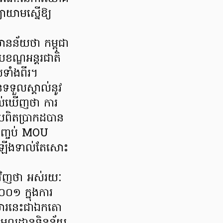
ាយាមស្នើឱ្យ
ានន័យថា កម្ពុជា
បខណ្ឌអន្តរជាតិ
ទាំងពីរ។
នទទួលស្គាល់នូវ
យល់ឃើញថា ការ
យពិតប្រាកដបាន
បញ្ចប់ MOU
តឡើងទាល់តែសោះ
បវិញថា អស់រយៈ
២០០១ ក្នុងការ
កសារនេះជាឯកតោ