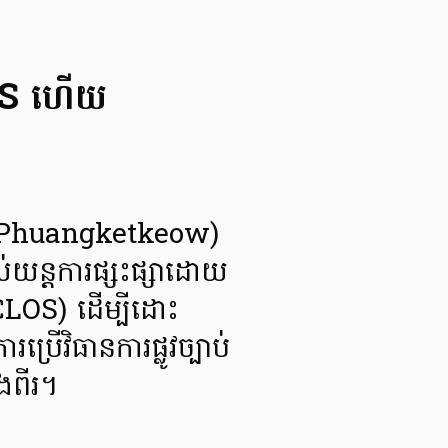
LOS ហើយ
ak Phuangketkeow)
ាស់យន្តការផ្សះផ្សាដោយ
NCLOS) ដើម្បីដោះ
រើវិធានការផ្លូវច្បាប់
ំងពីរ។