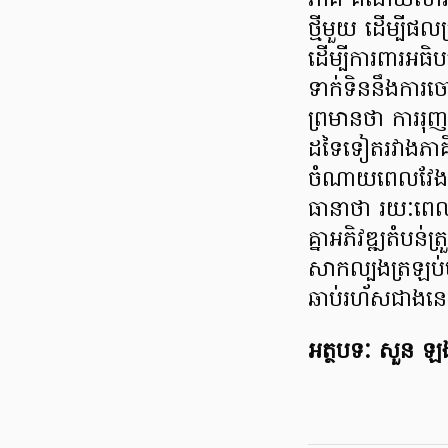
ភាគី គឺដោយសារត
ថ្មីមួយ ដើម្បីផលប
ដើម្បីការពារអធិ
ទាក់ទិននឹងការ
ព្រមានថា ការរុញ
ដទៃទៀតរវាងភាគីទ
ចំណាយពេលវែងឆ្ង
ធានាថា រយៈពេលពី
គ្នាអភិវឌ្ឍតំបន់
សាកល្បងត្រឡប់
ឆាប់រហ័សជាងន
អត្ថបទៈ សួន ឡង