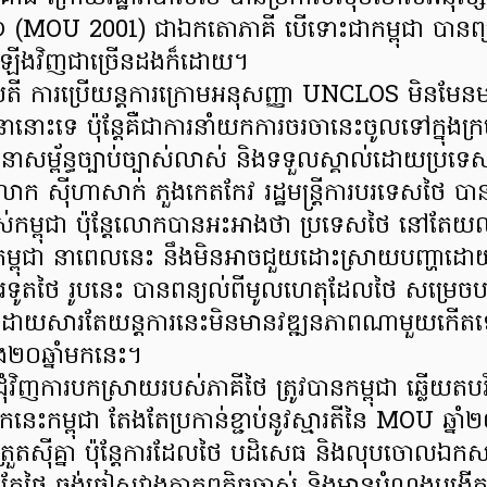
០១ (MOU 2001) ជាឯកតោភាគី បើទោះជាកម្ពុជា បានព្យ
ាឡើងវិញជាច្រើនដងក៏ដោយ។
ិបតី ការប្រើយន្តការក្រោមអនុសញ្ញា UNCLOS មិនមែនម
នោះទេ ប៉ុន្តែគឺជាការនាំយកការចរចានេះចូលទៅក្នុងក្រ
សម្ព័ន្ធច្បាប់ច្បាស់លាស់ និងទទួលស្គាល់ដោយប្រទេស
ោក ស៊ីហាសាក់ ភួងកេតកែវ រដ្ឋមន្ត្រីការបរទេសថៃ បា
ស់កម្ពុជា ប៉ុន្តែលោកបានអះអាងថា ប្រទេសថៃ នៅតែ
់កម្ពុជា នាពេលនេះ នឹងមិនអាចជួយដោះស្រាយបញ្ហាដោ
រទូតថៃ រូបនេះ បានពន្យល់ពីមូលហេតុដែលថៃ សម្រេច
 គឺដោយសារតែយន្តការនេះមិនមានវឌ្ឍនភាពណាមួយកើ
២០ឆ្នាំមកនេះ។
វិញការបកស្រាយរបស់ភាគីថៃ ត្រូវបានកម្ពុជា ឆ្លើយត
កនេះកម្ពុជា តែងតែប្រកាន់ខ្ជាប់នូវស្មារតីនៃ MOU ឆ្នាំ
្រួតស៊ីគ្នា ប៉ុន្តែការដែលថៃ បដិសេធ និងលុបចោលឯ