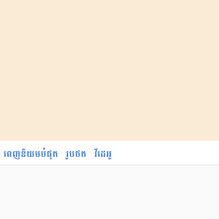
ពេញនិយមបំផុត
រូបថត
វីដេអូ