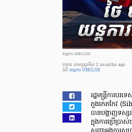
យន្តការ UNCLOS
ដោយ
​ ខេមបូណូមីស
2 months ago
អំពី
យន្តការ UNCLOS
រដ្ឋមន្ត្រីការប
ភួងកេតកែវ (
បានបង្ហាញទស្សនៈ
ក្នុងការប្រើប្រាស
សញ្ញាអង្គការសហប្