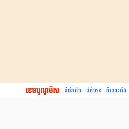
ទំព័រដើម
ព័ត៌មាន
ចំណេះដឹង