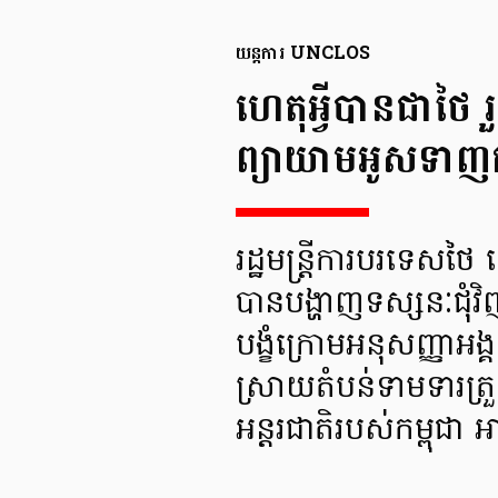
យន្តការ UNCLOS
​ហេតុអ្វីបានជា
ព្យាយាមអូសទាញកម
រដ្ឋមន្ត្រីការបរទេ
បានបង្ហាញទស្សនៈជុំវិញ
បង្ខំក្រោមអនុសញ្ញាអង
ស្រាយតំបន់ទាមទារត្រួត
អន្តរជាតិរបស់កម្ពុជា 