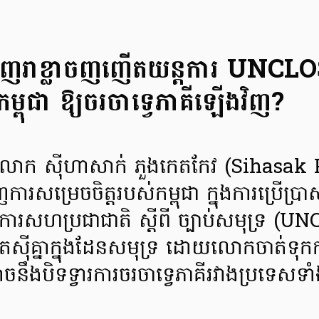
ថៃ រួញរាខ្លាចញញើតយន្តការ UNC
្ពុជា ឱ្យចរចាទ្វេភាគីឡើងវិញ?
សថៃ លោក ស៊ីហាសាក់ ភួងកេតកែវ (Sihas
ការសម្រេចចិត្តរបស់កម្ពុជា ក្នុងការប្រើប្រ
្គការសហប្រជាជាតិ ស្តីពី ច្បាប់សមុទ្រ (U
ស៊ីគ្នាក្នុងដែនសមុទ្រ ដោយលោកចាត់ទុកការប្
អាចនឹងបិទទ្វារការចរចាទ្វេភាគីរវាងប្រទេសទា