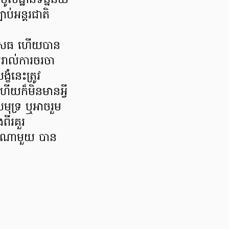
លដ្ឋានទិន្នន័យ
បាប់អន្តរជាតិ
ដិសេធ ហើយបាន
ររាល់ការចរចា
ំនេះត្រូវ
ើយក៏មិនមានអ្វី
មុទ្រ ឬអាចរួម
ពីរគួរ
ៀងណាមួយ បាន