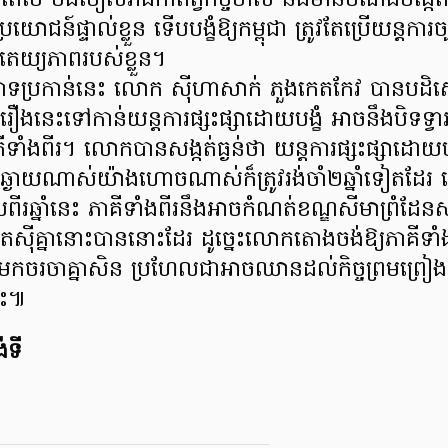
ែថៃ ចង់ចៀសវាងកាតព្វកិច្ចចាស់ និងមានបំណងបង្កើតមូ
្រយោជន៍ផ្ទាល់ខ្លួន ទើបបង្ខំឱ្យកម្ពុជា ត្រូវតែប្រើយន្តការច្
បតេយ្យភាពរបស់ខ្លួន។
ចោទប្រកាន់នេះ លោក ស៊ីហាសាក់ ភួងកេតកែវ បានប
រឿងនេះទៅកាន់យន្តការផ្សះផ្សាដោយបង្ខំ អាចនឹងបិទទ្វា
ាំងពីរ។ លោកបានសង្កត់ធ្ងន់ថា យន្តការផ្សះផ្សាដោយបង្ខ
ាយណាស់យ៉ាងហោចណាស់ក៏ត្រូវរង់ចាំ២ឆ្នាំទៀតដែរ ហ
រឆ្នាំនេះ ភាគីទាំងពីរនឹងអាចកំណត់ខណ្ឌសីមាព្រំដែនស
ត្រួតស៊ីគ្នានោះបាននោះដែរ ដូច្នេះលោកតោងចង់ឱ្យភាគីទាំង
មកចរចាគ្នាសិន ប្រហែលជាអាចឈានដល់កិច្ចព្រមព្រ
េះ៕
់ទី