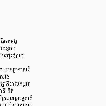
ធិការអង្គ
មយន្តការ
ការចុះផ្សាយ
ុនា បានប្រកាសពី
ទេសថៃ
ឋាភិបាលកម្ពុជា
ាតិ និង
ក្របខណ្ឌទ្វេភាគី
ស្សរណៈនៃការយោគ