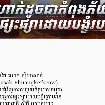
រទេសថៃ លោក ស៊ីហាសាក់
Sihasak Phuangketkeow)
ជុំវិញការសម្រេចចិត្តរបស់កម្ពុជា
់យន្តការផ្សះផ្សាដោយបង្ខំក្រោមអនុ
រជាជាតិ ស្តីពី ច្បាប់សមុទ្រ