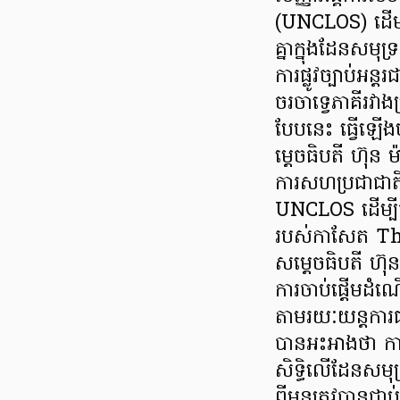
(UNCLOS) ដើម្ប
គ្នាក្នុងដែនសមុ
ការផ្លូវច្បាប់អន្
ចរចាទ្វេភាគីរវ
បែបនេះ ធ្វើឡើងបន
ម្តេចធិបតី ហ៊ុន 
ការសហប្រជាជាតិ 
UNCLOS ដើម្បីជ
របស់កាសែត The
សម្តេចធិបតី ហ៊ុ
ការចាប់ផ្តើមដំណ
តាមរយៈយន្ដការផ្
បានអះអាងថា ការ
សិទ្ធិលើដែនសមុទ
ពីមុនត្រូវបាន