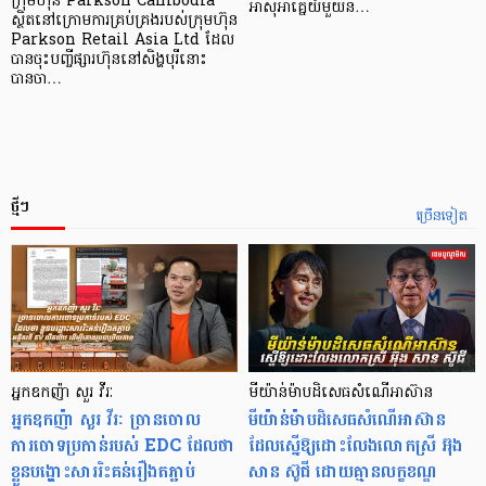
ក្រុមហ៊ុន Parkson Cambodia
អាស៊ី​អាគ្នេយ៍​មួយ​ន…
ស្ថិតនៅក្រោមការគ្រប់គ្រងរបស់ក្រុមហ៊ុន
Parkson Retail Asia Ltd ដែល
បានចុះបញ្ចីផ្សារហ៊ុននៅសិង្ហបុរីនោះ
បានចា…
ថ្មីៗ
ច្រើនទៀត
អ្នកឧកញ៉ា សួរ វីរៈ
មីយ៉ាន់ម៉ាបដិសេធសំណើអាស៊ាន
អ្នកឧកញ៉ា សួរ វីរៈ​ ច្រានចោល
មីយ៉ាន់ម៉ាបដិសេធសំណើអាស៊ាន
ការចោទប្រកាន់របស់ EDC ដែលថា
ដែលស្នើឱ្យដោះលែងលោកស្រី អ៊ុង
ខ្លួនបង្ហោះសាររិះគន់រឿងតភ្ជាប់
សាន ស៊ូជី ដោយគ្មានលក្ខខណ្ឌ