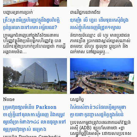
បញ្ហា​អត្រា​ការប្រាក់
ពាណិជ្ជករជោគជ័យ
គ្រឹះស្ថាន​មីក្រូ​ហិរញ្ញវត្ថុ​នឹង​ជួប​វិបត្តិ​
ឧកញ៉ា លី ហួរ៖ ដើមទុនរកស៊ីដំបូង
ធ្ងន់ធ្ងរ​ឈាន​ទៅ​រក​ការ​ក្ស័យធន?
របស់ខ្ញុំកើតចេញពីជ្រូក១ក្បាល
ក្រុម​អ្នក​ជំនាញ​នៅ​ក្នុង​វិស័យ​ធនាគារ
និយាយ​ពី​ឈ្មោះ លី ហួរ មាន​ប្រជាជន​
ហិរញ្ញវត្ថុ​និង​ប្រតិបត្តិករ​ហិរញ្ញ​វត្ថុ បាន​​
ភាគ​ច្រើន ប្រាកដ​ជា​ស្គាល់​ច្បាស់​ណាស់
លើក​ឡើង​ប្រហាក់​ប្រហែល​គ្នា​ថា ការ​ធ្វើ​
តាមរយៈ លីហួរ ដូរ​លុយ ប្តូរ​បា្រក់ និង​
អន្តរាគមន៍​ព…
លក់​មាស នៅ​ផ្សារ​អូរ​ឫ…
None
សេដ្ឋកិច្ច​
ក្រុមហ៊ុនផ្សារទំនើប Parkson
វិស័យ​សំខាន់ៗ​៤​ដែល​ធ្វើ​ឲ្យ​កម្ពុជា​
ចាញ់ក្ដីនៅតុលាការភ្នំពេញ និងតម្រូវ
ក្លាយ​ជា​កូន​ខ្លា​សេដ្ឋកិច្ច​ក្នុង​តំបន់
ឲ្យបង់ប្រាក់ជាង១៤៤ លានដុល្លារទៅ
ប្រទេស​កម្ពុជា​ត្រូវ​បាន​ធនាគារ​អភិវឌ្ឍន៍​
ឲ្យក្រុមហ៊ុនម្ចាស់ គម្រោង
អាស៊ី (ADB) ឲ្យ​រហ័ស​នាមថា «ខ្លា​
សេដ្ឋកិច្ច​ថ្មី​នៃ​អាស៊ី» ដោយសារ​ប្រទេស​