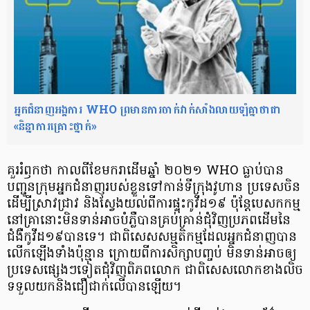
អ្នកជំនាញអង្គការ WHO ព្រមានការចាក់វាក់សាំងលាយឡំគ្នាថាជា
«និន្នាការគ្រោះថ្នាក់»
គួររំឭកថា កាល​ពី​ខែ​មករា​ដើម​ឆ្នាំ ២០២១ WHO ធ្លាប់​បាន​
បញ្ជូន​ក្រុម​អ្នក​ជំនាញ​របស់​ខ្លួន​ទៅ​កាន់​ទីក្រុង​វូហាន ប្រទេស​ចិន​
ដើម្បី​ស្រាវជ្រាវ និង​ស្វែង​យល់​ពី​ការ​ផ្ទុះ​កូវីដ១៩ ប៉ុន្តែបេសកកម្ម
នៅគ្រានោះមិនទាន់អាចបំភ្លឺបានគ្រប់គ្រាន់ជុំវិញប្រភពដើមនៃ
ជំងឺកូវីដ១៩បានទេ។ ជាពិសេសសម្មតិកម្មដែលអ្នកជំនាញ​បាន
លើកឡើងទាំងប៉ុន្មាន ក្រោយពីការ​សិក្សាបញ្ចប់ មិនទាន់អាចឲ្យ​​
ប្រទេសផ្សេងៗទៀតជុំវិញពិភពលោក ជាពិសេសលោកខាងលិច
ទទួលយកនិងជឿជាក់លើបានឡើយ។