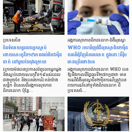
ប្រទេសចិន
អង្គការសុខភាពពិភពលោក-ជំងឺអុតស្វា
ចិនទំលាយតួលេខអ្នកស្លាប់
WHO រកឃើញជំងឺអុតស្វាជិត២ម៉ឺន
ដោយសារកូវីដ១៩មានដល់ជិត៦ម៉ឺន
ករណីជុំវិញពិភពលោក ក្នុងនោះអឺរ៉ុប
នាក់ នៅមួយខែចុងក្រោយ
មានច្រើនជាងគេ
ក្រោយមិនបានប្រកាសពីតួលេខអ្នកឆ្លង
អង្គការសុខភាពពិភពលោក WHO បាន
និងស្លាប់ដោយសារកូវីដ១៩អស់ពេល
ឱ្យដឹងកាលពីថ្ងៃពុធទី២៧កក្កដាថា មាន
ជាងមួយខែ និងបានរងការរិះគន់យ៉ាង
ករណីជំងឺអុតស្វាជិត២ម៉ឺនករណីត្រូវបាន
សន្ធឹក ពិសេសពីអង្គការសុខភាព
រាយការណ៍នៅទូទាំងពិភពលោក ពី
ពិភពលោក ប៉ុន្តែ…
ប្រទេសចំ…