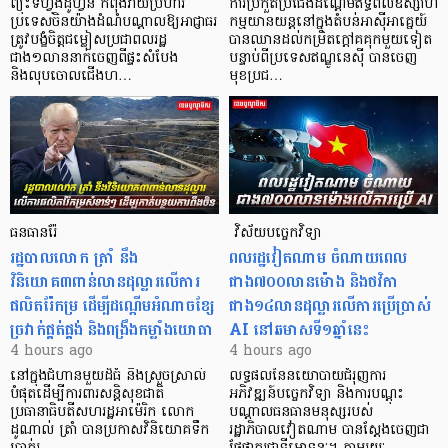
ព្យុះទីហ្វុងដូហ្វីន កំពុងវាយប្រហារ
ការប្រកួតប្រជែងដណ្តើមឥទ្ធិពលឧស្សាហ
ប្រទេសចិនយ៉ាងដំណំបណ្តាលឱ្យអាជ្ញាធរ
កម្មយានយន្តនៅក្នុងតំបន់អាស៊ីអាគ្នេយ៍
ត្រូវបង្ខំចិត្តជម្លៀសប្រជាពលរដ្ឋ
បានឈានដល់កម្រិតក្ដៅគគុកមួយទៀត
ជាង១លាននាក់ចេញពីផ្ទះសំបែង
បន្ទាប់ពីប្រទេសឥណ្ឌូនេស៊ី បានចេញ
និងលុបចោលជើងហ…
មុខប្រជ…
ធនធានរ៉ែ
​​​​​​​​​​​​​​​​​​​​​​​​​​​​​ វិស័យបច្ចេកវិទ្យា
​រដ្ឋបាលលោក ត្រាំ នឹង​
ពលរដ្ឋវៀតណាម ​ចំណាយពេល
វិនិយោគ៣ពាន់លានដុល្លារលើការ
ជាង៧០០លានម៉ោង និងថវិកា
ផលិតរ៉ែកម្រ ដើម្បីដណ្តើមអំណាចខ្សែ
ជាង១៤លានដុល្លារលើការប្រើប្រាស់
ច្រវាក់ផ្គត់ផ្គង់ និងពង្រឹងកម្លាំងយោធា
AI នៅឆមាសទី១ឆ្នាំនេះ
4 hours ago
4 hours ago
នៅក្នុងជំហានមួយដ៏ធំ និងស្រួចស្រាល់
លទ្ធផលនៃនយោបាយជំរុញការ
បំផុតដើម្បីការពារសន្តិសុខជាតិ
អភិវឌ្ឍន៍បច្ចេកវិទ្យា និងការបណ្តុះ
ប្រធានាធិបតីសហរដ្ឋអាម៉េរិក លោក
បណ្តាលធនធានមនុស្សរបស់
ដូណាល់ ត្រាំ បានប្រកាសវិនិយោគទឹក
រដ្ឋាភិបាលវៀតណាម បានស្តែងចេញជា