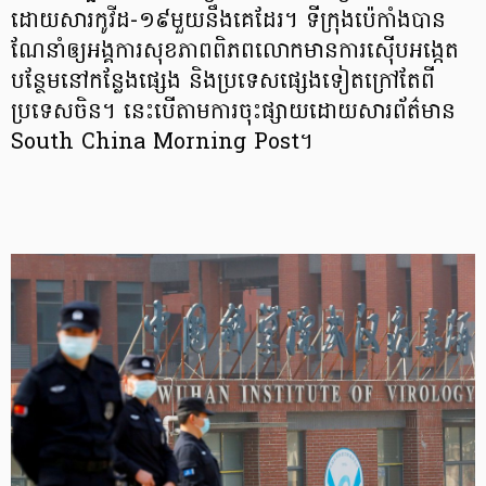
ដោយសារកូវីដ-១៩មួយនឹងគេដែរ។ ទីក្រុងប៉េកាំងបាន
ណែនាំឲ្យអង្គការសុខភាពពិភពលោកមានការស៊ើបអង្កេត
បន្ថែមនៅកន្លែងផ្សេង និងប្រទេសផ្សេងទៀតក្រៅតែពី
ប្រទេសចិន។ នេះបើតាមការចុះផ្សាយដោយសារព័ត៌មាន
South China Morning Post។