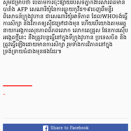
សូមជម្រាបថា បើតាមការចុះផ្សាយរបស់ទីភ្នាក់ងារសារព័ត៌មាន
បារាំង AFP សេណារីយ៉ូនៃ​ការធ្លាយកូវីដ១៩ចេញពីមន្ទីរ
ពិសោធន៍ក្រុងវូហាន ជាសេណារីយ៉ូអាទិភាព ដែលWHOចង់ធ្វើ
ការសិក្សា និងវិភាគឲ្យស៊ីជម្រៅជាងមុន ហើយបើ​យោង​តាម​អគ្គ
នាយក​​អង្គការ​សុខភាព​ពិភពលោក លោក​តេដ្រូស ផែនការ​ស៊ើប
អង្កេត​ថ្មី​នេះ ​នឹង​ត្រូវ​បន្ត​ធ្វើ​នៅ​ក្នុង​ទីក្រុង​វូហាន ប្រទេស​ចិន និង​
ត្រូវ​ធ្វើ​ឡើង​ដោយ​មាន​ការ​សិក្សា រួម​ទាំង​ការ​វិភាគ​នៅ​ក្នុង​
ទ្រង់ទ្រាយ​ធំ​ជាង​មុនផងដែរ៕
_
Share to Facebook