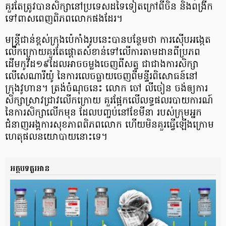
គួរតែត្រូវបានសិក្សា​នៅប្រទេស​ដទៃទៀតក្រៅពីចិន និងពង្រីក
ទៅពាសពេញ​ពិភពលោកផងដែរ។
មន្ត្រីជាន់ខ្ពស់​ក្រុងប៉េកាំង​រូបនេះបានបន្ថែមថា ការស៊ើបអង្កេត​
លើកក្រោយ​គួរតែផ្តោតសំខាន់​ទៅលើការតាមដានពី​ប្រភព
ដើមកូវីដ១៩ដែលអាចចម្លង​ចេញពីសត្វ ជាជាងការសិក្សា​
លើសេណារីយ៉ូ នៃការលេចធ្លាយ​ចេញពីមន្ទីរ​ពិសោធន៍​នៅ
ក្រុងវូហាន។ ត្រង់ចំណុចនេះ លោក ចៅ លីចៀន ចង់ឲ្យការ
សិក្សាស្រាវជ្រាវលើកក្រោយ គួរផ្អែកលើលទ្ធផល​របាយការណ៍​
នៃការសិក្សាលើកមុន ដែលបញ្ចប់នៅខែមីនា របស់ក្រុមអ្នក
ជំនាញ​អង្គការសុខភាពពិភពលោក ហើយមិនគួរធ្វើឡើងក្រោម
ហេតុផល​នយោបាយនោះទេ។​
អត្ថបទគួរអាន