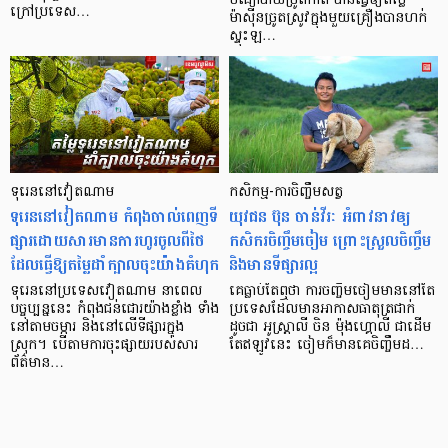
មធ្យោបាយច្រូតកាត់ បានធ្វើឲ្យតម្លៃ
ក្រៅប្រទេស…
ម៉ាស៊ីនច្រូតស្រូវក្នុងមួយគ្រឿងបានហក់
ស្ទុះឡ…
ទុរេននៅវៀតណាម
កសិកម្ម-ការចិញ្ចឹមសត្វ
ទុរេននៅវៀតណាម កំពុងចាល់ពេញទី
យុវជន ប៊ុន ចាន់វីរៈ អំពាវនាវ​ឲ្យ​
ផ្សារដោយសារមានការហូរចូលពីថៃ
កសិករ​ចិញ្ចឹមចៀម ព្រោះ​ស្រួល​ចិញ្ចឹម
ដែលធ្វើឱ្យតម្លៃដាំក្បាលចុះយ៉ាងគំហុក
និង​មាន​ទីផ្សារល្អ
ទុរេននៅប្រទេសវៀតណាម នាពេល
គេធ្លាប់តែឮថា ការចញ្ចឹមចៀមមាននៅតែ
បច្ចុប្បន្ននេះ កំពុងជន់ជោរយ៉ាងខ្លាំង ទាំង
ប្រទេសដែលមានអាកាសធាតុត្រជាក់
នៅតាមចម្ការ និងនៅលើទីផ្សារក្នុង
ដូចជា អូស្រ្តាលី ចិន ម៉ុងហ្គោលី ជាដើម
ស្រុក។ បើតាមការចុះផ្សាយរបស់សារ
តែឥឡូវនេះ ចៀម​ក៏​មាន​គេចិញ្ចឹម​ដ…
ព័ត៌មាន…