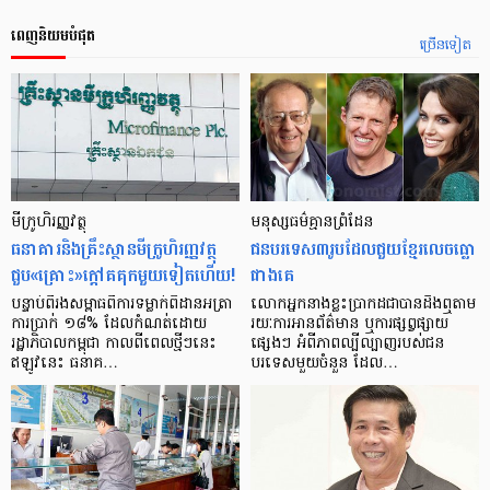
ពេញនិយមបំផុត
ច្រើនទៀត
មីក្រូ​ហិរញ្ញវត្ថុ
មនុស្ស​ធម៌​គ្មាន​ព្រំដែន
ធនាគារ​និង​គ្រឹះស្ថាន​មីក្រូ​ហិរញ្ញវត្ថុ​
ជន​បរទេស​៣​រូប​ដែល​ជួយ​ខ្មែរ​លេច​ធ្លោ​
ជួប«គ្រោះ»ក្តៅ​គគុក​មួយ​ទៀត​ហើយ!
ជាង​គេ
បន្ទាប់​ពី​រង​សម្ពាធ​​ពី​ការ​ទម្លាក់​ពិដាន​អត្រា​
លោកអ្នក​នាង​ខ្លះ​ប្រាកដ​ជា​បាន​​ដឹង​ឮ​តាម​
ការ​ប្រាក់ ១៨​% ដែល​កំណត់​ដោយ​
រយៈ​ការ​អាន​ព័ត៌មាន ឬ​ការ​ផ្សព្វផ្សាយ​
រដ្ឋាភិបាល​កម្ពុជា កាល​ពី​ពេល​ថ្មីៗ​នេះ
ផ្សេងៗ អំពី​ភាព​ល្បីល្បាញ​របស់​ជន​
ឥឡូវ​នេះ ធនាគ…
បរទេស​មួយ​ចំនួន ដែល…