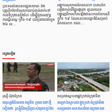
អង្គការសុខភាពពិភពលោក បានលើក
ប្រទេសចិនបានបញ្ជូនយោធា និង
ឡើងកាលពីថ្ងៃអង្គារថា តួលេខបាន
បុគ្គលិកថែទាំសុខភាពរាប់ពាន់នាក់ទៅ
បង្ហាញពីការកើនឡើងជាសាកលនៃករណី
កាន់ទីក្រុងសៀងហៃ ដើម្បីជួយអនុវត្ត
កូវីដ ១៩ ដែលនេះជាបញ្ហាដ៏ធំសម្រាប់
ការធ្វើតេស្ត កូវីដ-១៩ លើប្រជាជនចំនួន
ពិភពលោក ខណៈ…
២៦ ល…
ផ្សេងទៀត
រុស្ស៊ី-អ៊ុយក្រែន
គម្រោងស្ថាបនាផ្លូវក្រវាត់ក្រុងទី៣
មនុស្សជំនិតលោកពូទីន ព្រមានជាថ្មី
គម្រោងស្ថាបនាផ្លូវក្រវាត់ក្រុងទី៣
ទៀតថា រុស្ស៊ីនឹងប្រើប្រាស់នុយក្លេអ៊ែរ
សម្រេចការសាងសង់បានប្រមាណ