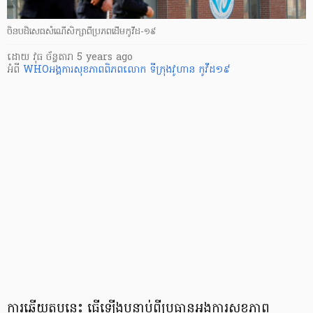
ចិនបដិសេធសំណើសិក្សាពីប្រភពដើមកូវីដ-១៩
ដោយ
វុធ ច័ន្ទតារា
5 years ago
អំពី
WHO
​​អង្គការ​សុខភាព​ពិភពលោក
ទីក្រុង​វូហាន
កូវីដ១៩
ការឆ្លើយតបនេះ ធ្វើឡើងបន្ទាប់ពីប្រធានអង្គការសុខភាព