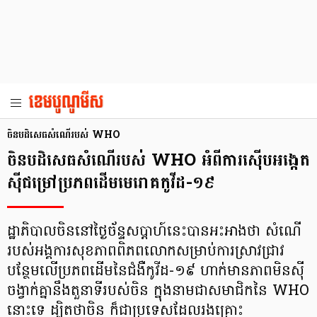
ចិនបដិសេធសំណើរបស់ WHO
ចិនបដិសេធសំណើរបស់ WHO អំពីការស៊ើបអង្កេត
ស៊ីជម្រៅប្រភពដើមមេរោគកូវីដ-១៩
ដ្ឋាភិបាលចិននៅថ្ងៃច័ន្ទសប្តាហ៍នេះបានអះអាងថា សំណើ
របស់អង្គការសុខភាពពិភពលោកសម្រាប់ការស្រាវជ្រាវ
បន្ថែមលើប្រភពដើមនៃជំងឺកូវីដ-១៩ ហាក់មានភាពមិនស៊ី
ចង្វាក់គ្នានឹងតួនាទីរបស់ចិន ក្នុងនាមជាសមាជិកនៃ WHO
នោះទេ ដ្បិតថាចិន ក៏ជាប្រទេសដែលរងគ្រោះ