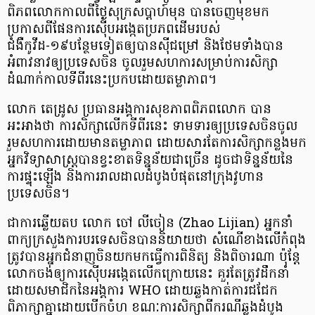
ពិភពលោក​កាលពីថ្ងៃសុក្រសប្តាហ៍មុន បានចេញមុខ​មក
ប្រកាសពីផែនការស៊ើបអង្កេតប្រភព​ដើម​​របស់
ជំងឺកូវីដ-១៩បន្ថែមទៀត​​ឲ្យបានស៊ីជម្រៅ និងថែមទាំង​​បាន
អំពាវនាវឲ្យ​​ប្រទេសចិន ចូលរួមសហការ​​សម្រាប់​ការ​សិក្សា​​
ដំណាក់កាល​ទីពីរ​នេះប្រកប​ដោយតម្លាភាព។
លោក តេដ្រូស ប្រធានអង្គការ​សុខភាពពិភពលោក បាន
អះអាងថា ការសិក្សាលើកទីពីរនេះ ទាមទារឲ្យ​ប្រទេសចិនចូល
រួមសហការ​ដោយមានតម្លាភាព ដោយសារតែ​ការសិក្សាកន្លងមក
អ្នកវិទ្យាសាស្ត្របានខ្វះខាត​ទិន្នន័យជាច្រើន ដូចជា​ទិន្នន័យ​នៃ
ការ​ផ្ទុះឡើង និងការរាលដាល​ដំបូងបំផុតនៅក្រុងវូហាន
ប្រទេសចិន។
ជាការឆ្លើយតប លោក ចៅ លីចៀន (Zhao Lijian) អ្នកនាំ
ពាក្យក្រសួងការបរទេសចិនបាននិយាយថា សំណើ​ខាងលើកំពុង
ត្រូវបាន​អ្នកជំនាញចិន​យកមក​ធ្វើការពិនិត្យ ​និងពិចារណា ប៉ុន្តែ
លោកចង់ឲ្យការស៊ើបអង្កេត​លើក​ក្រោយនេះ គួរតែត្រូវដឹកនាំ​
ដោយ​សមាជិកនៃអង្គការ WHO ដោយឆ្លងកាត់ការជជែក
ពិភាក្សាគ្នាដោយបើកចំហ ខណៈការសិក្សា​ពីករណីឆ្លងដំបូង​