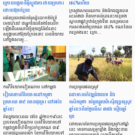
ក្រោយរដ្ឋធានីម៉ូស្គូរងការវាយប្រហារ
៧៤%ហើយ
ដោយអ៊ុយក្រែន
ក្រសួងសាធារណការ និងដឹកជញ្ជូនបាន
អះអាងថា គិតមកទល់ពេនេះគម្រោង
អតីតប្រធានាធិបតីរុស្ស៊ីលោកឌីមីទ្រី
ស្ថាបនាផ្លូវក្រវាត់ក្រុងទី៣ សម្រេចបាន
មេដវេដេវ ជាអ្នកដែលតែងតែលើក
ការសាងសង់ប្រមាណ ៧៤% ខណៈដែល
ឡើងពីសេណារីយ៉ូនុយក្លអ៊ែរចំពោះ
គម្រោងនេះ គ្រោ…
សង្គ្រាមនៅអ៊ុយក្រែននោះ បាននិយាយ
នៅក្នុងសារមួ…
ការវិនិយោគវៀតណាម នៅកម្ពុជា
ការប្រមូលផលស្រូវ
វៀតណាមវិនិយោគនៅកម្ពុជា
ធនាគារអភិវឌ្ឍន៍ជនបទ និង
ប្រមាណ ៣៩ លានដុល្លារ នៅ៧ខែ
កសិកម្មថា តម្លៃឈ្នួលម៉ាស៊ីនច្រូតស្រូវ
ឆ្នាំនេះ
ឆ្នាំនេះកើនថ្លៃលើស ៣ដង ធៀបឆ្នាំ
មុន
គិតក្នុងរយៈពេល ៧ខែ ឆ្នាំ២០១៩នេះ
ប្រទេសវៀតណាម បានវិនិយោគនៅ
ដោយសារតែការប្រមូលផលស្រូវនៅឆ្នាំ
កម្ពុជាក្នុងទំហំទឹកប្រាក់ប្រមាណ ៣៩
នេះ មានការសម្រុកខ្លាំង និងកង្វះខាត
លានដុល្លារអាមេរិក នៃការវិនិយោគទៅ