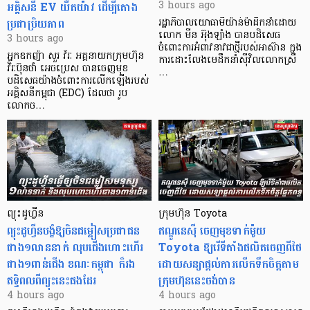
អគ្គិសនី EV យឺតយ៉ាវ ដើម្បីតោង
3 hours ago
ប្រជាប្រិយភាព
រដ្ឋាភិបាលយោធាមីយ៉ាន់ម៉ាដឹកនាំដោយ
លោក មីន អ៊ុងឡាំង បានបដិសេធ
3 hours ago
ចំពោះការអំពាវនាវជាថ្មីរបស់អាស៊ាន ក្នុង
អ្នកឧកញ៉ា សួរ វីរៈ អគ្គនាយកក្រុមហ៊ុន
ការដោះលែងមេដឹកនាំស៊ីវិលលោកស្រី
វិរៈប៊ុនថាំ អេចប្រេស បានចេញមុខ
…
បដិសេធយ៉ាងចំពោះការលើកឡើងរបស់
អគ្គិសនីកម្ពុជា (EDC) ដែលថា រូប
លោកច…
ព្យុះដូហ្វីន
ក្រុមហ៊ុន Toyota
ព្យុះដូហ្វីនបង្ខំឱ្យចិនជម្លៀសប្រជាជន
ឥណ្ឌូនេស៊ី ចេញមុខទាក់ម៉ូយ
ជាង១លាននាក់ លុបជើងហោះហើរ
Toyota ឱ្យរើទីតាំងផលិតចេញពីថៃ
ជាង១ពាន់ជើង ខណៈកម្ពុជា ក៏រង
ដោយសន្យាផ្តល់ការលើកទឹកចិត្តតាម
ឥទ្ធិពលពីព្យុះនេះផងដែរ
ក្រុមហ៊ុននេះចង់បាន
4 hours ago
4 hours ago