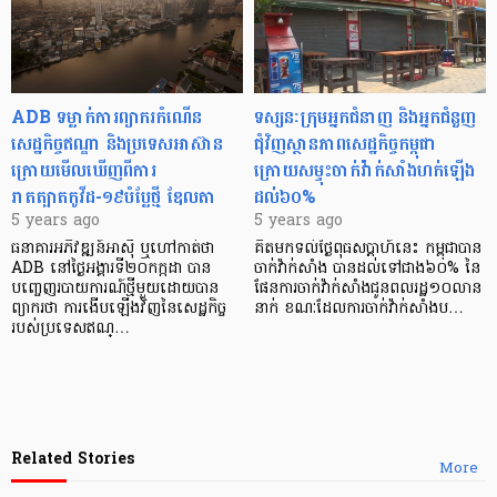
ADB ទម្លាក់ការព្យាករកំណើន
ទស្សនៈក្រុមអ្នកជំនាញ និងអ្នកជំនួញ
សេដ្ឋកិច្ចឥណ្ឌា និងប្រទេសអាស៊ាន
ជុំវិញស្ថានភាពសេដ្ឋកិច្ចកម្ពុជា
ក្រោយមើលឃើញពីការ
ក្រោយសម្ទុះចាក់វ៉ាក់សាំងហក់ឡើង
រាតត្បាតកូវីដ-១៩បំប្លែថ្មី ឌែលតា
ដល់៦០%
5 years ago
5 years ago
ធនាគារអភិវឌ្ឍន៍អាស៊ី ឬហៅកាត់ថា
គិតមកទល់ថ្ងៃពុធសប្ដាហ៍នេះ កម្ពុជាបាន
ADB នៅថ្ងៃអង្គារទី២០កក្កដា បាន
ចាក់វ៉ាក់សាំង បានដល់ទៅជាង៦០% នៃ
បញ្ចេញរបាយការណ៍ថ្មីមួយដោយបាន
ផែនការចាក់វ៉ាក់សាំងជូនពលរដ្ឋ១០លាន
ព្យាករថា ការងើបឡើងវិញនៃសេដ្ឋកិច្ច
នាក់ ខណៈដែលការចាក់វ៉ាក់សាំងប…
របស់ប្រទេសឥណ្…
Related Stories
More