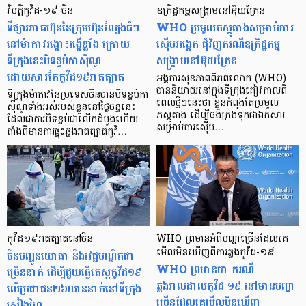
វិបត្តិកូវីដ-១៩ ចិន
ឧក្រិដ្ឋកម្មសង្គ្រាមនៅអ៊ុយក្រែន
ទីផ្សារភាគហ៊ុននៃក្រុមហ៊ុនល្បែងធំៗ
WHO ប្រមូលភស្តុតាងសម្រាប់ការ
នៅម៉ាកាវរង្គោះរង្គើខ្លាំង ក្រោយ
ស៊ើបអង្កេត ជុំវិញករណីឧក្រិដ្ឋកម្ម
ទីក្រុងនេះបិទខ្ទប់កាស៊ីណូ
សង្គ្រាមនៅអ៊ុយក្រែន
ដោយសារតែកូវីដ១៩រាតត្បាត
អង្គការសុខភាពពិភពលោក (WHO)
បាននិយាយនៅក្នុងទីក្រុងគៀវកាលពី
ទីក្រុងម៉ាកាវនៃប្រទេសចិនបានបិទខ្ទប់កា
ពេលថ្មីៗនេះថា ខ្លួនកំពុងតែប្រមូល
ស៊ីណូទាំងអស់របស់ខ្លួននៅថ្ងៃចន្ទនេះ
ភស្តុតាង ដើម្បីចងក្រងទុកជាឯកសារ
ដែលជាការបិទខ្ទប់ជាលើកដំបូងហើយ
សម្រាប់ការស៊ើប…
តាំងពីមានការផ្ទុះឆ្លងរាតត្បាតកូវី…
កូវីដ១៩រាតត្បាតនៅចិន
WHO ព្រមានអំពីបញ្ហាច្រើនដែលគេ
ចិនបញ្ជូនយោធា និងវេជ្ជបណ្ឌិតជា
មើលមិនឃើញពីការឆ្លងកូវីដ-១៩
WHO ព្រមានថា ករណី
ច្រើននាក់ ដើម្បីជួយធ្វើតេស្តកូវីដ១៩
ឆ្លងរាលដាលកូវីដ ១៩ នៅមានបញ្ហា
លើប្រជាជន២៦លាននាក់នៅទីក្រុង
ច្រើនដែលគេមើលមិនឃើញ
សៀងហៃ