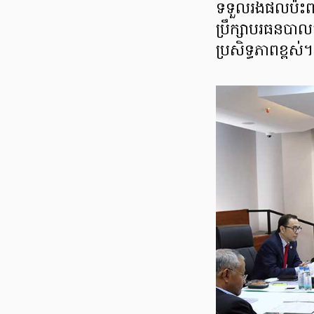
ទទួលរងផលប៉ះពាល
ប្រឹក្សាបរធនបាល
ប្រសិទ្ធភាពខ្ពស់