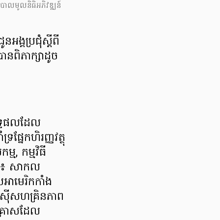
ធនបាល​មូលនិធិ​អភិវឌ្ឍន៍​
្គប្រជុំស្ដីពី
បានពិភាក្សាដូច
លទ្ធផលដែល
ផ្នែកហិរញ្ញវត្ថុ
្ម, កម្មវិធី
ជា៖ សាកល
អាមេរិកកាំង
ឡូស៊ីសហគ្រិនភាព
សហគ្រាសដែល