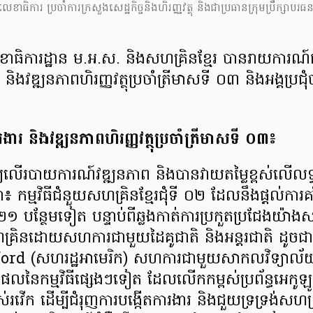
លេខាធិការ ប្រចាំការ​ក្រសួង​សេដ្ឋកិច្ច​និង​ហិរញ្ញវត្ថុ និង​ជា​ប្រធាន​ក្រុមប្រឹក្សា​បរ
ខាធិការដ្ឋាន ម.អ.ស. និងសហគ្រិនខ្មែរ បានរាយការណ៍ជូនអង
ិងវឌ្ឍនភាពហិរញ្ញវត្ថុប្រចាំត្រីមាសទី ០៣ និងអង្គប្រជុំ
ារ និងវឌ្ឍនភាពហិរញ្ញវត្ថុប្រចាំត្រីមាសទី ០៣៖
ិនិត្យលើរបាយការណ៍វឌ្ឍនភាព និងបានវាយតម្លៃខ្ពស់លើ
កម្មវិធីជំនួយសហគ្រិនខ្មែរជុំទី ០២ ដែលនឹងផ្ដល់ការគាំទ្រ
 ២១ បន្ថែមទៀត បន្ទាប់ពីឆ្លងកាត់ការប្រកួតប្រជែងយ៉ាងសកម
គ្រិនដោយសហការជាមួយដៃគូជាតិ និងអន្តរជាតិ ដូច
nford (សហរដ្ឋអាមេរិក) សហការជាមួយសាកលវិទ្យាល័យ
្ធផលនៃកម្មវិធីផ្សេងៗទៀត ដែល​លើកកម្ពស់ប្រព័ន្ធអេកូ
ែរស់រវើក ដើម្បីជំរុញការបង្កើតការងារ និងជួយទ្រទ្រង់