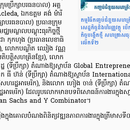
្រុមប្រឹក្សាបរធនបាល) អគ្គ
eda, ឯកឧត្ដម គង់ ម៉ារី
កម្មវិធី​កញ្ចប់​ជំនួយ​សហគ្រ
ឹក្សាបរធនបាល) ប្រធានក្រុម
សេដ្ឋកិច្ច​និង​ហិរញ្ញវត្ថុ បើ
្ឈមណ្ឌល​បណ្តុះ​ធុរកិច្ចថ្មី
កិច្ច​បង្កើតថ្មី សហគ្រាសធ
 កុកហុង (ប្រធាន​លេខាធិ
លើកទី២
ស.), លោកបណ្ឌិត ឈៀង វណ្ណ
តិបត្តិ​សហគ្រិនខ្មែរ), លោក
្ឋ (ទីប្រឹក្សា) តំណាង​ឱ្យ​ស្ថាប័ន Global Entrepre
ី ហ៊ន់ (ទីប្រឹក្សា) តំណាងឱ្យស្ថាប័ន Internati
ហរដ្ឋអាមេរិក), និងលោក ហៀង ចាន់ (ទីប្រឹក្សា) តំណា
មេរិក) ដែល​រូប​លោក​មាន​បទពិសោធន៍​ការងារ​ក្នុង​សា្ថប
man Sachs and Y Combinator។
ត្ត​ឡើង​ក្នុង​គោល​បំណង​ពិនិត្យ​វឌ្ឍនភាព​ការងារ​ក្នុង​ត្រីមាស