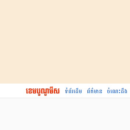
ទំព័រដើម
ព័ត៌មាន
ចំណេះដឹង