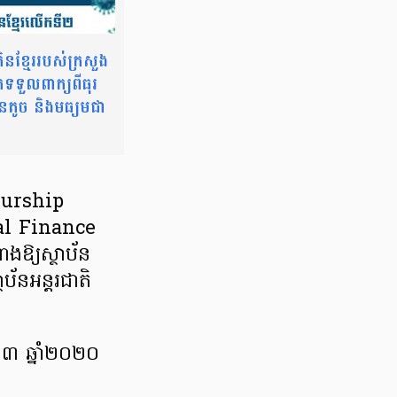
ិនខ្មែរ​របស់​ក្រសួង​
ក​ទទួល​ពាក្យ​ពី​ធុរ
ុនតូច និង​មធ្យម​ជា
neurship
onal Finance
ងឱ្យស្ថាប័ន
័ន​អន្តរជាតិ
​ទី០៣ ឆ្នាំ២០២០