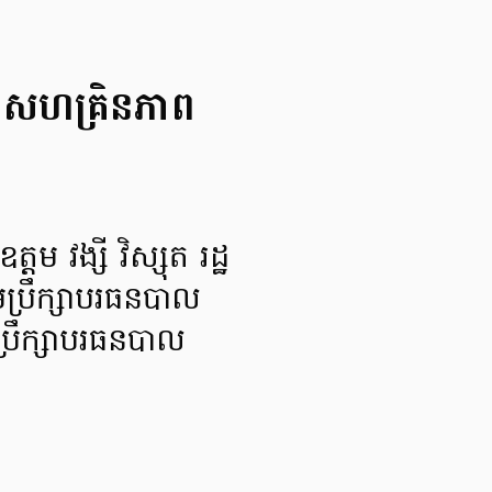
ឍន៍​សហគ្រិនភាព​
តម វង្សី វិស្សុត រដ្ឋ
ុមប្រឹក្សា​បរធនបាល​
ប្រឹក្សា​បរធនបាល​