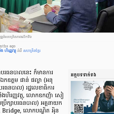
ភិវឌ្ឍន៍​សហគ្រិនភាព​លើក​ទី​៦
onths ago
ង ហិរញ្ញវត្ថុ
អំពី
សហគ្រិនខ្មែរ
្រឹក្សា​បរធនបាល​នេះ ក៏​មាន​ការ
អត្ថបទទាក់ទង
 ឯកឧត្ដម ផាន់ ផល្លា (អនុ
្សា​បរធនបាល) រដ្ឋលេខាធិការ
ច និងហិរញ្ញវត្ថុ, លោក​ឧកញ៉ា សៀ
រុមប្រឹក្សា​បរធនបាល) អគ្គនាយក
d Bridge, លោកបណ្ឌិត អុិន