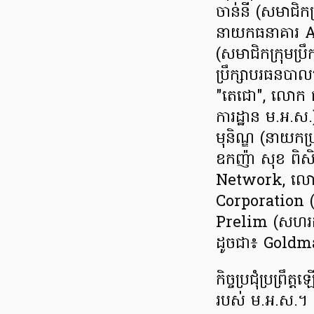
ចាន់នី (សមាជិក​ក
នាយកធនាគារ Acl
(សមាជិកក្រុមប្រ
ប្រឹក្សាបរធនបាល​មជ
"តេជោ", លោក ជា
ការដ្ឋាន ម.អ.
មុនិណ្ឌ (នាយកប្រ
ឧកញ៉ា សុខ ពិសិដ
Network, លោក ធ
Corporation (ស
Prelim (សហរដ្ឋអា
ដូចជា៖ Gold
កិច្ចប្រជុំប្រព្រឹ
របស់ ម.អ.ស.។