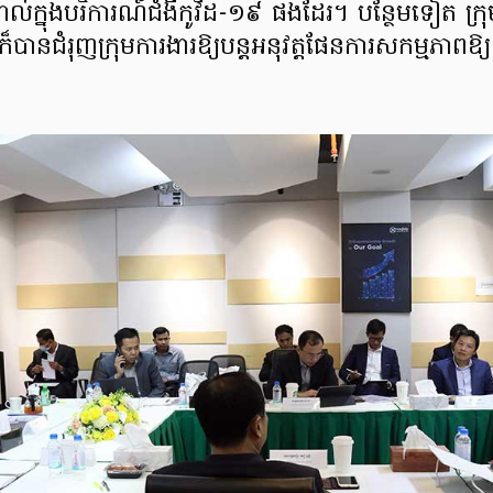
់ក្នុងបរិការណ៍ជំងឺកូវីដ-១៩ ផងដែរ។ បន្ថែមទៀត ក្រុ
ក៏បានជំរុញក្រុមការងារឱ្យបន្តអនុវត្តផែនការសកម្មភាពឱ្
។