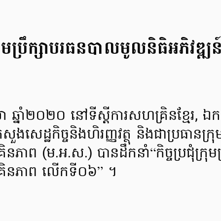
ក្រុមប្រឹក្សា​បរធនបាល​មូលនិធិ​អភិវឌ្
ា ឆ្នាំ​២០២០ នៅទីស្តីការ​សហគ្រិនខ្មែរ, ឯកឧត្
ួង​សេដ្ឋកិច្ច​និង​ហិរញ្ញវត្ថុ និង​ជា​ប្រធាន​ក្រ
ិនភាព (ម.អ.ស.) បាន​ដឹកនាំ​“កិច្ចប្រជុំ​ក្រុម
ហគ្រិនភាព លើកទី០៦” ។