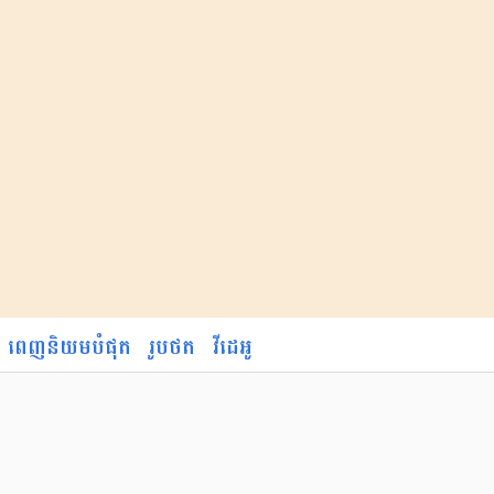
ពេញនិយមបំផុត
រូបថត
វីដេអូ