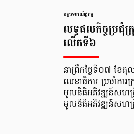
អត្ថបទ​ពាណិជ្ជកម្ម
លទ្ធផល​កិច្ចប្រជុំ​
លើក​ទី​៦
នាព្រឹកថ្ងៃទី​០៧ ខែ​តុល
លេខាធិការ ប្រចាំការ​ក្រស
មូលនិធិ​អភិវឌ្ឍន៍​សហគ្រ
មូលនិធិ​អភិវឌ្ឍន៍​ស