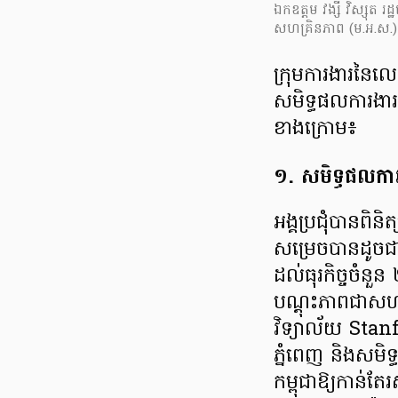
ឯកឧត្តម វង្សី វិស្សុត រដ្ឋ
សហគ្រិនភាព (ម.អ.ស.)
ក្រុមការងារនៃលេ
សមិទ្ធផលការងារ ន
ខាងក្រោម៖
១. សមិទ្ធផលការង
អង្គប្រជុំបានព
សម្រេចបានដូចជា៖ 
ដល់ធុរកិច្ចចំនួន
បណ្តុះភាពជាសហ
វិទ្យាល័យ Sta
ភ្នំពេញ និងសមិទ
កម្ពុជាឱ្យកាន់ត