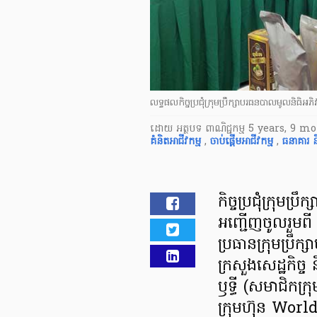
លទ្ធផល​កិច្ចប្រជុំ​ក្រុមប្រឹក្សា​បរធនបាល​មូលនិធិ​អ
ដោយ
អត្ថបទ ពាណិជ្ជកម្ម
5 years, 9 m
គំនិតអាជីវកម្ម
,
ចាប់ផ្តើម​អាជីវកម្ម
,
ធនាគារ និ
កិច្ច​ប្រជុំ​ក្រុមប
អញ្ជើញ​ចូលរួម​ពី
ប្រធាន​ក្រុមប្រឹក
ក្រសួង​សេដ្ឋកិច្
ឫទ្ធី (សមាជិក​ក្
ក្រុមហ៊ុន Worl