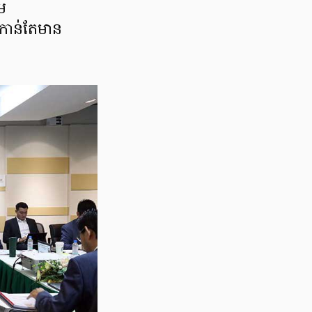
ម
យកាន់តែមាន