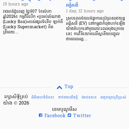
អគ្គិសនី
19 hours ago
1 day, 12 hours ago
រាជធានីភ្នំពេញ ថ្ងៃទី07 ខែសីហា
ឆ្នាំ2026៖ កម្មវិធីបើក «ប្រអប់សំណាង
ស្របពេលដែលនិន្នាការប្រើប្រាស់រថយន្ត
(Lucky Box)»របស់ផ្សារទំនើប ឡាក់គី
អគ្គិសនី (EV) នៅកម្ពុជាកំពុងហក់ឡើង
(Lucky Supermarket) គិត
យ៉ាងគំហុកនៅមួយរយៈពេលចុងក្រោយ
ត្រឹមរយ…
នេះ ការវិនិយោគលើស្ថានីយបញ្ចូល
ថាមពលអគ្គ…
Top
រក្សាសិទ្ធិគ្រប់
អំពីគេហទំព័រនេះ
ទាក់ទងយើងខ្ញំ
ឯកជនភាព
លក្ខខណ្ឌ​ប្រើ​ប្រាស់
យ៉ាង © 2026
ខេមបូណូមីស
Facebook
Twitter