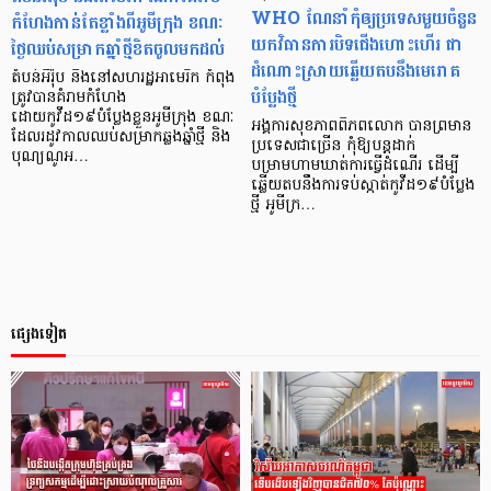
WHO ណែនាំកុំឲ្យប្រទេសមួយចំនួន
កំហែងកាន់តែខ្លាំងពីអូមីក្រុង ខណៈ
យកវិធានការបិទជើងហោះហើរ ជា
ថ្ងៃឈប់សម្រាកឆ្នាំថ្មីខិតចូលមកដល់
ដំណោះស្រាយឆ្លើយតបនឹងមេរោគ
តំបន់អឺរ៉ុប និងនៅសហរដ្ឋអាមេរិក កំពុង
បំប្លែងថ្មី
ត្រូវបានគំរាមកំហែង
ដោយកូវីដ១៩បំប្លែងខ្លួនអូមីក្រុង ខណៈ
អង្គការសុខភាពពិភពលោក បានព្រមាន
ដែលរដូវកាលឈប់សម្រាកឆ្លងឆ្នាំថ្មី និង
ប្រទេសជាច្រើន កុំឱ្យបន្ដដាក់
បុណ្យណូអ…
បម្រាមហាមឃាត់ការធ្វើដំណើរ ដើម្បី
ឆ្លើយតបនឹងការទប់ស្កាត់កូវីដ១៩បំប្លែង
ថ្មី អូមីក្រ…
ផ្សេងទៀត