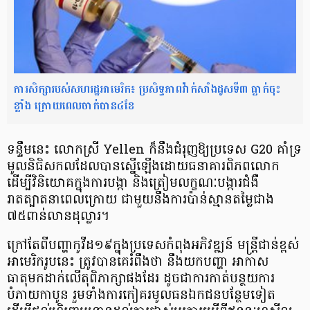
ការសិក្សារបស់សហរដ្ឋអាមេរិក៖ ប្រសិទ្ធភាពវ៉ាក់សាំងដូសទី៣ ធ្លាក់ចុះ
ខ្លាំង ក្រោយពេលចាក់បាន៤ខែ
ទន្ទឹមនេះ លោកស្រី Yellen ក៏នឹងជំរុញឱ្យប្រទេស G20 គាំទ្រ
មូលនិធិសកលដែលបានស្នើឡើងដោយធនាគារពិភពលោក
ដើម្បីវិនិយោគក្នុងការបង្កា និងត្រៀមលក្ខណៈបង្ការជំងឺ
រាតត្បាតនាពេលក្រោយ ជាមួយនឹងការប៉ាន់ស្មានតម្លៃជាង
៧៥ពាន់លានដុល្លារ។
ក្រៅតែពីបញ្ហាកូវីដ១៩ក្នុងប្រទេសកំពុងអភិវឌ្ឍន៍ មន្ត្រីជាន់ខ្ពស់
អាមេរិករូបនេះ ត្រូវបានគេរំពឹងថា នឹងយកបញ្ហា អាកាស
ធាតុមកដាក់លើតុពិភាក្សាផងដែរ ដូចជាការកាត់បន្ថយការ
បំភាយកាបូន រួមទាំងការកៀគរមូលធនឯកជនបន្ថែមទៀត