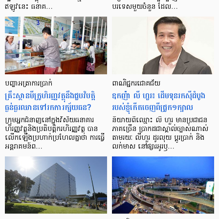
ឥឡូវ​នេះ ធនាគ…
បរទេស​មួយ​ចំនួន ដែល…
បញ្ហា​អត្រា​ការប្រាក់
ពាណិជ្ជករជោគជ័យ
គ្រឹះស្ថាន​មីក្រូ​ហិរញ្ញវត្ថុ​នឹង​ជួប​វិបត្តិ​
ឧកញ៉ា លី ហួរ៖ ដើមទុនរកស៊ីដំបូង
ធ្ងន់ធ្ងរ​ឈាន​ទៅ​រក​ការ​ក្ស័យធន?
របស់ខ្ញុំកើតចេញពីជ្រូក១ក្បាល
ក្រុម​អ្នក​ជំនាញ​នៅ​ក្នុង​វិស័យ​ធនាគារ
និយាយ​ពី​ឈ្មោះ លី ហួរ មាន​ប្រជាជន​
ហិរញ្ញវត្ថុ​និង​ប្រតិបត្តិករ​ហិរញ្ញ​វត្ថុ បាន​​
ភាគ​ច្រើន ប្រាកដ​ជា​ស្គាល់​ច្បាស់​ណាស់
លើក​ឡើង​ប្រហាក់​ប្រហែល​គ្នា​ថា ការ​ធ្វើ​
តាមរយៈ លីហួរ ដូរ​លុយ ប្តូរ​បា្រក់ និង​
អន្តរាគមន៍​ព…
លក់​មាស នៅ​ផ្សារ​អូរ​ឫ…