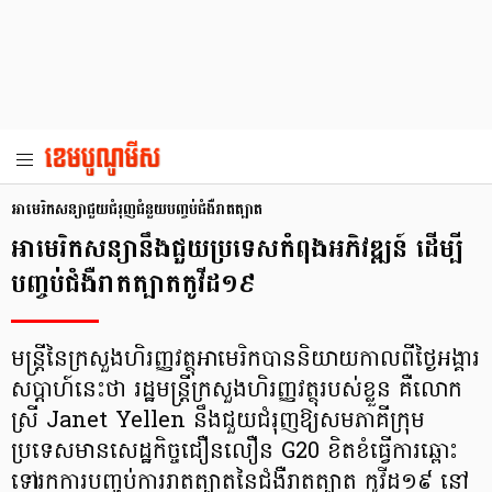
អាមេរិកសន្យាជួយជំរុញជំនួយបញ្ចប់ជំងឺរាតត្បាត
អាមេរិកសន្យានឹងជួយប្រទេសកំពុងអភិវឌ្ឍន៍ ដើម្បី
បញ្ចប់ជំងឺរាតត្បាតកូវីដ១៩
មន្ត្រីនៃក្រសួងហិរញ្ញវត្ថុអាមេរិកបាននិយាយកាលពីថ្ងៃអង្គារ
សប្តាហ៍នេះថា រដ្ឋមន្ត្រីក្រសួងហិរញ្ញវត្ថុរបស់ខ្លួន គឺលោក
ស្រី Janet Yellen នឹងជួយជំរុញឱ្យសមភាគីក្រុម
ប្រទេសមានសេដ្ឋកិច្ចជឿនលឿន G20 ខិតខំធ្វើការឆ្ពោះ
ទៅរកការបញ្ចប់ការរាតត្បាតនៃជំងឺរាតត្បាត កូវីដ១៩ នៅ