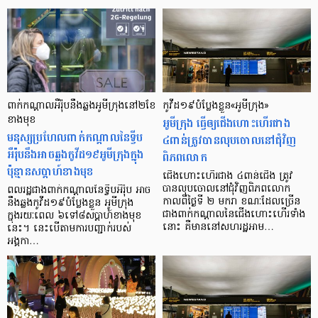
ពាក់កណ្តាលអឺរ៉ុបនឹងឆ្លងអូមីក្រុងនៅ២ខែ
កូវីដ១៩បំប្លែងខ្លួន«អូមីក្រុង»
ខាងមុខ
អូមីក្រុង ធ្វើឲ្យជើងហោះហើរជាង
មនុស្សប្រហែលពាក់កណ្តាលនៃទ្វីប
៤ពាន់ត្រូវបានលុបចោលនៅជុំវិញ
អឺរ៉ុបនឹងអាចឆ្លងកូវីដ១៩អូមីក្រុងក្នុង
ពិភពលោក
ប៉ុន្មានសប្តាហ៍ខាងមុខ
ជើងហោះហើរជាង ៤ពាន់ជើង ត្រូវ
បានលុបចោលនៅជុំវិញពិភពលោក
ពលរដ្ឋជាងពាក់កណ្តាលនៃទ្វីបអឺរ៉ុប អាច
កាលពីថ្ងៃទី ២ មករា ខណៈដែលច្រើន
នឹងឆ្លងកូវីដ១៩បំប្លែងខ្លួន អូមីក្រុង
ជាងពាក់កណ្តាលនៃជើងហោះហើរទាំង
ក្នុងរយៈពេល ៦ទៅ៨សប្តាហ៍ខាងមុខ
នោះ គឺមាននៅសហរដ្ឋអាម…
នេះ។ នេះបើតាមការបញ្ជាក់របស់
អង្គកា…