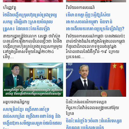
ហិរញ្ញវត្ថុ
វិស័យអាកាសចរណ៍
ថៃនឹងបង្កើតក្រុមហ៊ុនគ្រប់គ្រងទ្រព្យ
តើមានកត្តាអ្វីខ្លះធ្វើឱ្យវិស័យ
សកម្ម ដើម្បីដោះស្រាយបំណុល
អាកាសចរណ៍កម្ពុជា មិនទាន់
គ្រួសារ ដែលចេះតែកើនឡើង
អាចងើបមករកភាពប្រក្រតីឡើងវិញ?
នាយករដ្ឋមន្ត្រីថៃលោក សេដ្ឋា ថាវីស៊ីន
វិស័យអាកាសចរណ៍កម្ពុជា បានរងផលប៉ះ
បានលើកឡើងកាលពីពេលថ្មីៗថា ថៃនឹង
ពាល់យ៉ាងដំណំនៅក្នុងអំឡុងពេលកម្ពុជា
បង្កើតក្រុមហ៊ុនគ្រប់គ្រងទ្រព្យសកម្មមួយ
ក៏ដូចជាពិភពលោកទទួលរងនូវឆ្លង
នៅក្នុងត្រីមាសទីមួយនៃឆ្នាំ២០២៤
រីករាលដាលនៃជំងឺកូវីដ-១៩ ក្រោយ
ដើម្…
ប្រទេសជ…
អត្ថបទពាណិជ្ជកម្ម
ចិនរិះគន់អាមេរិកមកទស្សន
សហគ្រិនខ្មែរ ពង្រីកការគាំទ្រ
កិច្ចកោះតៃវ៉ាន់ពេលសង្គ្រាមនៅអ៊ុយ
ក្រែន
ដល់សហគ្រិន ពង្រឹងភាពជាដៃគូ និង
ចិនរិះគន់ខ្លាំងៗចំពោះដំណើរទស្សន
បង្កើនឱកាសទីផ្សារសម្រាប់ផលិតផល
កិច្ចគណៈប្រតិភូអាមេរិក