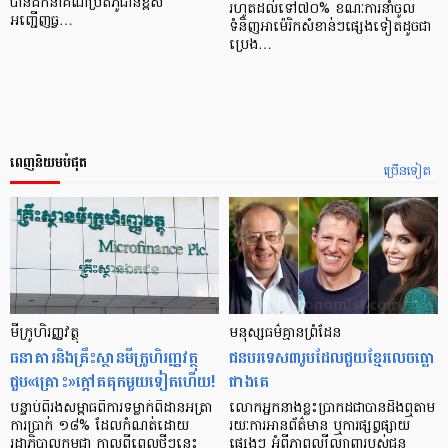
បានដឹកនាំគណប្រតិភូជាន់ខ្ពស់
រហូតដល់ទៅ៧០% ខណៈការនាំចូល
អញ្ជើញធ្វ…
ទំនិញអាម៉េរិកសំខាន់ៗផ្សេងទៀតដូចជា
ប្រេង…
ពេញនិយមបំផុត
ច្រើនទៀត
មីក្រូ​ហិរញ្ញវត្ថុ
មនុស្ស​ធម៌​គ្មាន​ព្រំដែន
ធនាគារ​និង​គ្រឹះស្ថាន​មីក្រូ​ហិរញ្ញវត្ថុ​
ជន​បរទេស​៣​រូប​ដែល​ជួយ​ខ្មែរ​លេច​ធ្លោ​
ជួប«គ្រោះ»ក្តៅ​គគុក​មួយ​ទៀត​ហើយ!
ជាង​គេ
បន្ទាប់​ពី​រង​សម្ពាធ​​ពី​ការ​ទម្លាក់​ពិដាន​អត្រា​
លោកអ្នក​នាង​ខ្លះ​ប្រាកដ​ជា​បាន​​ដឹង​ឮ​តាម​
ការ​ប្រាក់ ១៨​% ដែល​កំណត់​ដោយ​
រយៈ​ការ​អាន​ព័ត៌មាន ឬ​ការ​ផ្សព្វផ្សាយ​
រដ្ឋាភិបាល​កម្ពុជា កាល​ពី​ពេល​ថ្មីៗ​នេះ
ផ្សេងៗ អំពី​ភាព​ល្បីល្បាញ​របស់​ជន​