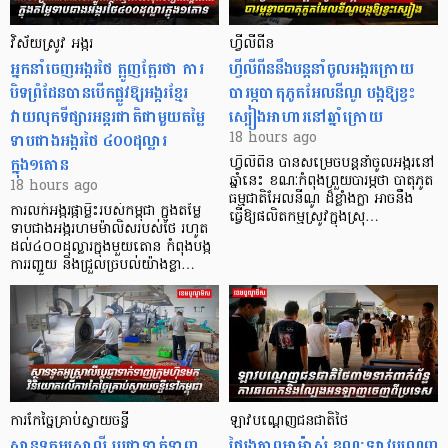
វិស័យស្រូវ អង្ករ
ហ្វីលីពីន
អ្នកនាំចេញអង្ករថៃ ត្អូញត្អែរថា ការ
ហ្វីលីពីននឹងបន្តនាំចូលអង្ករក្រោយ
បិទព្រំដែនបានបើកផ្លូវឱ្យអង្ករខ្មែរ
បារម្ភបាតុភូតអែលនីណូ បង្កឱ្យខ្វះ
វាយលុកទីផ្សារអន្តរជាតិជាមួយតម្លៃ
ស្បៀងអាហារនៅឆ្នាំក្រោយ
ទាបជាងអង្ករថៃ ៤០០ដុល្លារ
18 hours ago
ក្នុង១តោន
ហ្វីលីពីន បាន​សម្រេចបន្តនាំចូលអង្ករនៅ
ឆ្នាំនេះ ខណៈកំពុងព្រួយបារម្ភថា បាតុភូត
18 hours ago
ធម្មជាតិអែលនីណូ ដ៏ខ្លាំងក្លា​ អាចនឹង
ការលក់អង្ករផ្កាម្លិះរបស់កម្ពុជា ក្នុងតម្លៃ
ធ្វើឱ្យផលិតកម្មស្រូវក្នុងស្រុ…
ទាបជាងអង្ករហមម៉ាលិសរបស់ថៃ រហូត
ដល់៤០០ដុល្លារក្នុងមួយតោន កំពុងបង្ក
ការរញ្ជួយ និងជ្រួលច្របល់យ៉ាងខ្លា…
ការកែច្នៃគ្រាប់ស្វាយចន្ទី
ឡាវបណ្តេញជនជាតិថៃ
ស្ថានទូតអូស្ត្រាលី ប្តេជ្ញាទាក់ទាញ
ថៃរងភាពអាម៉ាស់ ខណៈឡាវបណ្តេញ