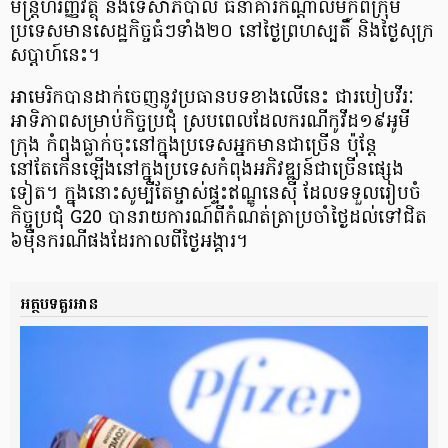
មន្ត្រីហិរញ្ញវត្ថុ និងទេសាភិបាល ធនាគារកណ្តាលមកពីក្រុម
ប្រទេសមានសេដ្ឋកិច្ចធំៗទាំង២០ នៅថ្ងៃព្រហស្បតិ៍ និងថ្ងៃសុក្រ
សប្តាហ៍នេះ។
អាមេរិកបានដាក់ចេញនូវប្រធានបទខាងលើនេះ ជារបៀបវីរៈ
អាទិភាពសម្រាប់កិច្ចប្រជុំ ស្របពេលដែលករណីកូវីដ១៩អូមី
ក្រុង កំពុងធ្លាក់ចុះនៅក្នុងប្រទេសអ្នកមានជាច្រើន ប៉ុន្តែ
នៅតែកើនឡើងនៅក្នុងប្រទេសកំពុងអភិវឌ្ឍន៍ជាច្រើនផ្សេង
ទៀត។ ក្នុងនោះសូម្បីតែម្ចាស់ផ្ទះឥណ្ឌូនេស៊ី ដែលទទួលរៀបចំ
កិច្ចប្រជុំ G20 បានរាយការណ៍ពីកំណត់ត្រាប្រចាំថ្ងៃដល់ទៅជិត
៦ម៉ឺនករណីផងដែរកាលពីថ្ងៃអង្គារ។
អត្ថបទគួរអាន