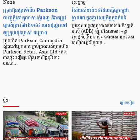
None
សេដ្ឋកិច្ច​
ក្រុមហ៊ុនផ្សារទំនើប Parkson
វិស័យ​សំខាន់ៗ​៤​ដែល​ធ្វើ​ឲ្យ​កម្ពុជា​
ចាញ់ក្ដីនៅតុលាការភ្នំពេញ និងតម្រូវ
ក្លាយ​ជា​កូន​ខ្លា​សេដ្ឋកិច្ច​ក្នុង​តំបន់
ឲ្យបង់ប្រាក់ជាង១៤៤ លានដុល្លារទៅ
ប្រទេស​កម្ពុជា​ត្រូវ​បាន​ធនាគារ​អភិវឌ្ឍន៍​
ឲ្យក្រុមហ៊ុនម្ចាស់ គម្រោង
អាស៊ី (ADB) ឲ្យ​រហ័ស​នាមថា «ខ្លា​
សេដ្ឋកិច្ច​ថ្មី​នៃ​អាស៊ី» ដោយសារ​ប្រទេស​
ក្រុមហ៊ុន Parkson Cambodia
អាស៊ី​អាគ្នេយ៍​មួយ​ន…
ស្ថិតនៅក្រោមការគ្រប់គ្រងរបស់ក្រុមហ៊ុន
Parkson Retail Asia Ltd ដែល
បានចុះបញ្ចីផ្សារហ៊ុននៅសិង្ហបុរីនោះ
បានចា…
ថ្មីៗ
ច្រើនទៀត