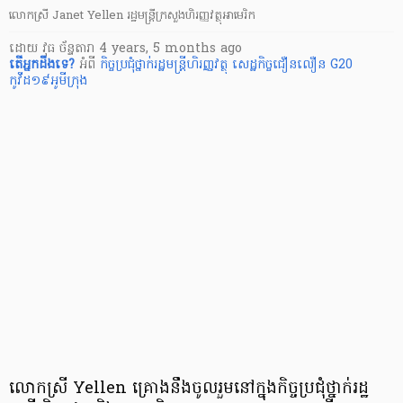
លោកស្រី Janet Yellen រដ្ឋមន្ត្រីក្រសួងហិរញ្ញវត្ថុអាមេរិក
ដោយ
វុធ ច័ន្ទតារា
4 years, 5 months ago
តើ​អ្នក​ដឹងទេ?
អំពី
កិច្ចប្រជុំថ្នាក់រដ្ឋមន្ត្រីហិរញ្ញវត្ថុ
សេដ្ឋកិច្ចជឿនលឿន G20
កូវីដ១៩អូមីក្រុង
លោកស្រី Yellen គ្រោងនឹងចូលរួមនៅក្នុងកិច្ចប្រជុំថ្នាក់រដ្ឋ