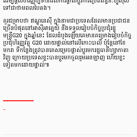
ដើម្បីផ្តល់ហិរញ្ញប្បទានដល់ការផ្លាស់ប្តូរការប្រើពីឥន្ធនៈហ្វូស៊ីល
ទៅជាថាមពលបៃតង។
គួរជម្រាបថា ឥណ្ឌូនេស៊ី ក្នុងនាមជាប្រទេសដែលមានប្រជាជន
ច្រើនបំផុតនៅអាស៊ីអាគ្នេយ៍ នឹងទទួលរៀបចំកិច្ចប្រជុំរដ្ឋ
មន្ត្រីG20 ក្នុងឆ្នាំនេះ ដែលដំបូងឡើយគេមានគម្រោងរៀបចំកិច្ច
ប្រជុំហិរញ្ញវត្ថុ G20 ដោយផ្ទាល់នៅលើកោះបាលី ប៉ុន្តែនៅខែ
មករា ទីកន្លែងត្រូវបានគេសម្រេចផ្លាស់ប្តូរមករដ្ឋធានីហ្សាកាតា
វិញ ក្រោយប្រទេសខ្លះបានប្តូរមកចូលរួមអនឡាញ ហើយខ្លះ
ទៀតមកដោយផ្ទាល់៕
_