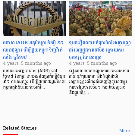
ធនាគារADB អនុម័តប្រាក់កម្ចី ៩៥
ទុរេនវៀតណាមកំពុងរង់ចាំអាជ្ញាបណ្ណ
លានដុល្លារ ដើម្បីជួយកម្ពុជាទិញវ៉ាក់
នាំចេញផ្លូវការទៅចិន ក្រោយការ
សាំង កូវីដ១៩
ចរចាត្រូវបានបញ្ចប់
4 years, 5 months ago
4 years, 5 months ago
ធនាគារអភិវឌ្ឍន៍អាស៊ី (ADB) នៅ
វៀតណាមបានបញ្ចប់ការចរចាលើកការរ
ថ្ងៃ១៥ ខែកុម្ភៈ បានអនុម័តប្រាក់កម្ចីចំនួន
ធានានូវគុណភាព និងកំពុងរង់ចាំ
៩៥ លានដុល្លារ ដើម្បីជួយរាជរដ្ឋាភិបាល
អាជ្ញាបណ្ណលើការនាំចេញផ្លែទុរេនជាផ្លូវ
កម្ពុជាក្នុងដំណើរការចាក់វ៉ា…
ការទៅប្រទេសចិន។ ការនាំចេញនេះ
នឹងជួយឱ្យ…
Related Stories
More