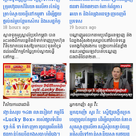
ក្រុមហ៊ុនមក​វិនិយោគលើការកែច្នៃ
ជនជាតិថៃ៣២នាក់ពាក់ព័ន្ធការ
គ្រាប់ស្វាយចន្ទីនៅកម្ពុជា ដើម្បីជួយ
ឆបោក និងល្បែងអនឡាញចេញពី
ផ្តល់តម្លៃបន្ថែមកសិករ និងសេដ្ឋកិច្ច
ប្រទេស
18 hours ago
19 hours ago
ស្ថានទូតអូស្ត្រាលីប្រចាំកម្ពុជា បាន
បណ្តាញឆបោកតាមប្រព័ន្ធអនឡាញ និង
អះអាងពីការបន្តខិតខំទាក់ទាញក្រុមហ៊ុន
ល្បែងស៊ីសងខុសច្បាប់នៅតំបន់ទន្លេ
វិនិយោគបរទេសឱ្យមកបោះទុនគាំទ្រ
មេគង្គកំពុងរងការ បង្ក្រាប​កាន់តែខ្លាំង
ដល់អាជីវកម្មកែច្នៃគ្រាប់ស្វាយចន្ទី
ខណៈអាជ្ញាធរឡាវបានបណ្តេញ
នៅកម្ព…
ជនជាតិថៃ៣២នា…
វិស័យការពារជាតិ
អ្នកឧកញ៉ា សួរ វីរៈ
រង្វាន់សរុប ១៤៣ លានរៀល! កម្មវិធី
អ្នកឧកញ៉ា សួរ វីរៈ ស្នើឱ្យបង្កើតច្រក
«Lucky Box» របស់ផ្សារទំនើប
ចេញចូលតែមួយ ដើម្បីលុបបំបាត់ភាព
ឡាក់គី ទាក់ទាញការចូលរួមពីអតិថិ
ស្មុគស្មាញលើការស្នើសុំបតភ្ជាប់ចរន្ត
ជនកាន់តែច្រើនក្នុងសប្តាហ៍ដំបូង។
អគ្គិសនីទៅកាន់ស្ថានីយសាករថយន្ត