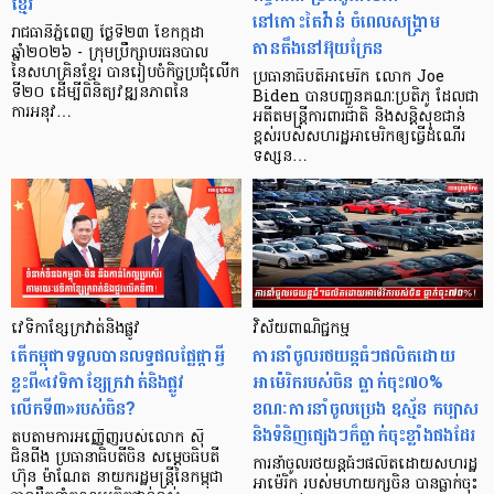
ខ្មែរ
នៅកោះតៃវ៉ាន់ ចំពេលសង្គ្រាម
រាជធានីភ្នំពេញ ថ្ងៃទី២៣ ខែកក្កដា
តានតឹងនៅអ៊ុយក្រែន
ឆ្នាំ២០២៦ - ក្រុមប្រឹក្សាបរធនបាល
នៃសហគ្រិនខ្មែរ បានរៀបចំកិច្ចប្រជុំលើក
ប្រធានាធិបតីអាមេរិក លោក Joe
ទី២០ ដើម្បីពិនិត្យវឌ្ឍនភាពនៃ
Biden បានបញ្ចួនគណៈប្រតិភូ ដែលជា
ការអនុវ…
អតីតមន្ត្រីការពារជាតិ និងសន្តិសុខជាន់
ខ្ពស់របស់សហរដ្ឋអាមេរិកឲ្យធ្វើដំណើរ
ទស្សន…
វេទិកាខ្សែក្រវាត់និងផ្លូវ
វិស័យពាណិជ្ជកម្ម
តើកម្ពុជាទទួលបានលទ្ធផលផ្លែផ្កាអ្វី
ការនាំចូលរថយន្តធំៗផលិតដោយ
ខ្លះពី«វេទិកាខ្សែក្រវាត់និងផ្លូវ
អាម៉េរិករបស់ចិន ធ្លាក់ចុះ៧០%
លើកទី៣»របស់ចិន?
ខណៈការនាំចូលប្រេង ឧស្ម័ន កប្បាស
និងទំនិញផ្សេងៗក៏ធ្លាក់ចុះខ្លាំងផងដែរ
តបតាមការអញ្ញើញរបស់លោក ស៊ី
ជិនពីង ប្រធានាធិបតីចិន សម្ដេចធិបតី
ការនាំចូលរថយន្តធំៗផលិតដោយសហរដ្ឋ
ហ៊ុន ម៉ាណែត នាយករដ្ឋមន្រ្តីនៃកម្ពុជា
អាម៉េរិក របស់មហាយក្សចិន បានធ្លាក់ចុះ