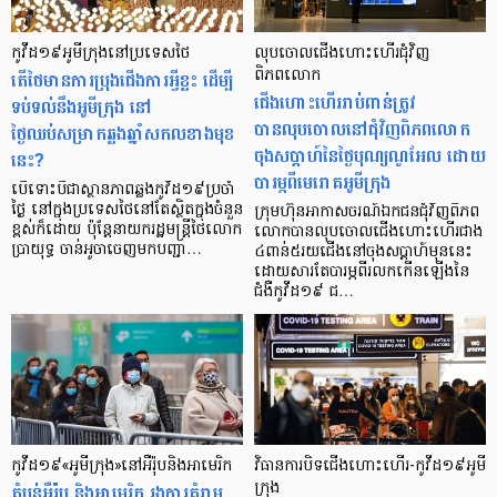
កូវីដ១៩អូមីក្រុងនៅប្រទេសថៃ
លុបចោលជើងហោះហើរជុំវិញ
តើថៃមានការប្រុងជើងការអ្វីខ្លះ ដើម្បី
ពិភពលោក
ជើងហោះហើររាប់ពាន់ត្រូវ
ទប់ទល់នឹងអូមីក្រុង នៅ
បានលុបចោលនៅជុំវិញពិភពលោក
ថ្ងៃឈប់សម្រាកឆ្លងឆ្នាំសកលខាងមុខ
ចុងសប្ដាហ៍នៃថ្ងៃបុណ្យណូអែល ដោយ
នេះ?
បារម្ភពីមេរោគអូមីក្រុង
បើទោះបីជាស្ថានភាពឆ្លងកូវីដ១៩ប្រចាំ
ថ្ងៃ នៅក្នុងប្រទេសថៃនៅតែស្ថិតក្នុងចំនួន
ក្រុមហ៊ុនអាកាសចរណ៍ឯកជនជុំវិញពិភព
ខ្ពស់ក៏ដោយ ប៉ុន្ដែនាយករដ្ឋមន្ត្រីថៃលោក
លោកបានលុបចោលជើងហោះហើរជាង
ប្រាយុទ្ធ ចាន់អូចាចេញមកបញ្ជា…
៤ពាន់៥រយជើងនៅចុងសប្តាហ៍មុននេះ
ដោយសារតែបារម្ភពីរលកកើនឡើងនៃ
ជំងឺកូវីដ១៩ ជ…
កូវីដ១៩«អូមីក្រុង»នៅអឺរ៉ុបនិងអាមេរិក
វិធានការបិទជើងហោះហើរ-កូវីដ១៩អូមី
តំបន់អឺរ៉ុប និងអាមេរិក រងការគំរាម
ក្រុង