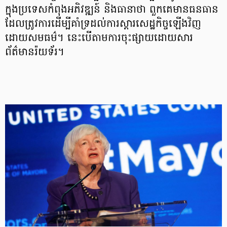
ក្នុងប្រទេសកំពុងអភិវឌ្ឍន៍ និងធានាថា ពួកគេមានធនធាន
ដែលត្រូវការដើម្បីគាំទ្រដល់ការស្តារសេដ្ឋកិច្ចឡើងវិញ
ដោយសមធម៌។ នេះបើតាមការចុះផ្សាយដោយសារ
ព័ត៌មានរ៉យទ័រ។