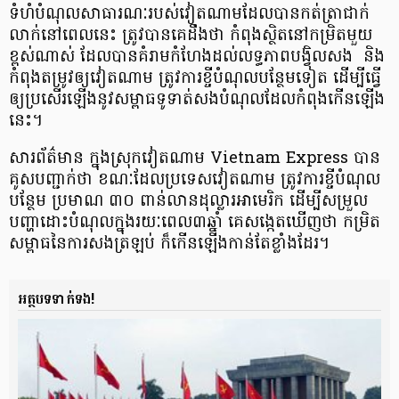
ទំហំ​បំណុល​សាធារណៈ​របស់វៀតណាម​ដែលបាន​កត់ត្រា​ជាក់
លាក់​នៅពេលនេះ ត្រូវបាន​គេដឹងថា កំពុង​ស្ថិត​នៅ​កម្រិតមួយ​
ខ្ពស់ណាស់ ដែល​បាន​គំរាម​កំហែង​ដល់លទ្ធភាពបង្វិលសង និង
កំពុង​តម្រូវឲ្យ​វៀតណាម ត្រូវការ​ខ្ចី​បំណុល​បន្ថែមទៀត ដើម្បី​ធ្វើ
ឲ្យប្រសើរឡើង​នូវសម្ពាធ​ទូទាត់សង​បំណុល​ដែលកំពុង​កើនឡើង
នេះ។
សារព័ត៌មាន ក្នុងស្រុកវៀតណាម Vietnam Express បាន​
គូសបញ្ជាក់ថា ខណៈដែល​ប្រទេស​វៀតណាម ត្រូវការ​ខ្ចី​បំណុល​
បន្ថែម ប្រមាណ ៣០ ពាន់​លាន​ដុល្លារអាមេរិក ដើម្បី​សម្រួល​
បញ្ហាដោះ​បំណុល​ក្នុងរយៈពេល​៣ឆ្នាំ គេសង្កេតឃើញថា កម្រិត​
សម្ពាធ​នៃការ​សង​ត្រឡប់ ក៏កើនឡើង​កាន់តែខ្លាំងដែរ។
អត្ថបទទាក់ទង!