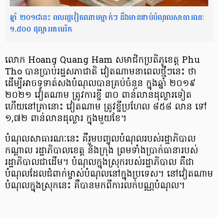
ឆ្នាំ ២០១៨នេះ ពលរដ្ឋវៀតណាមម្នាក់ៗ នឹងមានជាប់បំណុលសាធារណៈ
១.៥០០ ដុល្លារអាមេរិក
លោក Hoang Quang Ham សមាជិក​ប្រតិភូខេត្ត Phu
Tho បានប្រាប់​រដ្ឋសភាជាតិ វៀតណាម​នាពេល​ថ្មីៗនេះ ថា
ដើម្បីអាច​ទូទាត់សង​បំណុល​បានគ្រប់ចំនួន ក្នុងឆ្នាំ ២០១៩
២០២១ វៀតណាម ត្រូវការ​ខ្ចី ៣០ ពាន់លាន​ដុល្លារទៀត
ហើយនៅគ្រានោះ វៀតណាម ត្រូវ​ខ្ចី​ប្រហែល ៨៥៨ លាន ទៅ
១,៧២ ពាន់លាន​ដុល្លារ ក្នុងមួយខែ។
បំណុលសាធារណៈ​នេះ គឺរួមបញ្ចូល​បំណុល​របស់​រដ្ឋាភិបាល​
កណ្ដាល រដ្ឋាភិបាល​ខេត្ត និងក្រុង ព្រមទាំង​ប្រាក់ធានា​របស់
រដ្ឋាភិបាល​ជាដើម។ បំណុលក្នុងស្រុក​របស់រដ្ឋាភិបាល គឺជា
បំណុល​ដែលជំពាក់​ម្ចាស់បំណុល​នៅក្នុងប្រទេស។ នៅវៀតណាម
បំណុល​ក្នុងស្រុកនេះ គឺបានមកពីការ​លក់​បណ្ណបំណុល។