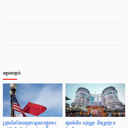
អត្ថបទបន្ទាប់
ក្រុងប៉េកាំង​ចេញ​ការព្រមាន​ផ្លូវការ
ផ្សារទំនើប សុវណ្ណា នឹងត្រូវផ្អាក