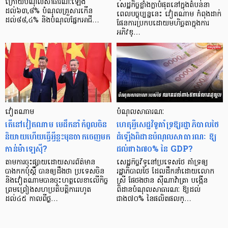
ក្រោយបំណុលសាធារណៈឡើង
សេដ្ឋកិច្ចខ្លាំងក្លាបំផុតនៅក្នុងតំបន់នា
ដល់៦៣,៨% បំណុលគ្រួសារកើន
ពេលបច្ចុប្បន្ននេះ វៀតណាម កំពុងដាក់
ដល់៨៨,៤% និងបំណុលផ្នែកអាជី…
ផែនការប្រកបដោយមហិច្ឆតាក្នុងការ
អភិវឌ្…
វៀតណាម
បំណុលសាធារណៈ
តើនៅវៀតណាម មេដឹកនាំកំពូលចិន
ហេតុអ្វីសេដ្ឋវិទូគាំទ្រឱ្យរដ្ឋាភិបាលថៃ
និយាយហើយធ្វើអ្វីខ្លះមុនចាកចេញមក
ដំឡើងពិដានបំណុលសាធារណៈ ឱ្យ
កាន់ម៉ាឡេស៊ី?
ដល់ជាង៧០% នៃ GDP?
តាមការចុះផ្សាយដោយសារព័ត៌មាន
សេដ្ឋកិច្ចវិទូនៅប្រទេសថៃ គាំទ្រឲ្យ
បាងកកប៉ុស្តិ៍ បានឲ្យដឹងថា ប្រទេសចិន
រដ្ឋាភិបាលថៃ ដែលដឹកនាំដោយលោក
និងវៀតណាមបានចុះហត្ថលេខាលើកិច្ច
ស្រី ផែថងថាន ស៊ីណាវ៉ាត្រា បង្កើន
ព្រមព្រៀងសហប្រតិបត្តិការរហូត
ពិដានបំណុលសាធារណៈ ឱ្យដល់
ដល់៤៥ កាលពីថ្ង…
ជាង៧០% នៃផលិតផលក្…