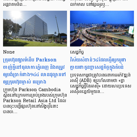
អន្តរាគមន៍​ព…
លក់​មាស នៅ​ផ្សារ​អូរ​ឫ…
None
សេដ្ឋកិច្ច​
ក្រុមហ៊ុនផ្សារទំនើប Parkson
វិស័យ​សំខាន់ៗ​៤​ដែល​ធ្វើ​ឲ្យ​កម្ពុជា​
ចាញ់ក្ដីនៅតុលាការភ្នំពេញ និងតម្រូវ
ក្លាយ​ជា​កូន​ខ្លា​សេដ្ឋកិច្ច​ក្នុង​តំបន់
ឲ្យបង់ប្រាក់ជាង១៤៤ លានដុល្លារទៅ
ប្រទេស​កម្ពុជា​ត្រូវ​បាន​ធនាគារ​អភិវឌ្ឍន៍​
ឲ្យក្រុមហ៊ុនម្ចាស់ គម្រោង
អាស៊ី (ADB) ឲ្យ​រហ័ស​នាមថា «ខ្លា​
សេដ្ឋកិច្ច​ថ្មី​នៃ​អាស៊ី» ដោយសារ​ប្រទេស​
ក្រុមហ៊ុន Parkson Cambodia
អាស៊ី​អាគ្នេយ៍​មួយ​ន…
ស្ថិតនៅក្រោមការគ្រប់គ្រងរបស់ក្រុមហ៊ុន
Parkson Retail Asia Ltd ដែល
បានចុះបញ្ចីផ្សារហ៊ុននៅសិង្ហបុរីនោះ
បានចា…