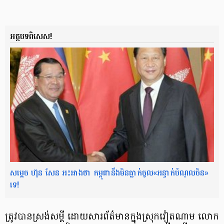
អត្ថបទពិសេស!
សម្ដេច​ ហ៊ុន សែន ​អះអាង​ថា កម្ពុជា​នឹង​មិន​ធ្លាក់​ចូល​«អន្ទាក់​បំណុល​ចិន»​
ទេ!
ត្រូវបាន​ស្រង់សម្ដី ដោយសារព័ត៌មាន​ក្នុងស្រុកវៀតណាម លោក