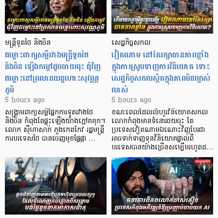
មន្ត្រីទូតថៃ និងចិន
សេដ្ឋកិច្ចសកល
ជម្លោះពាក្យសម្តីរវាងមន្ត្រីទូតថៃ
វៀតណាម នៅតែរក្សាបានភាពខ្លាំង
និងចិន ឡើងកម្ដៅដូចបាយពុះ ជុំវិញ
ក្នុងការស្រូបទាញការវិនិយោគ​ ទោះ
ជម្លោះនៅព្រលានយន្តហោះសុវណ្ណ
សេដ្ឋកិច្ចសកលស្ថិតក្នុងភាពមិនច្បាស់
ភូមិ
លាស់
5 hours ago
5 hours ago
សង្គ្រាមពាក្យសម្តីផ្នែកការទូតរវាងថៃ
ខណៈពេលដែលលំហូរវិនិយោគសកល
និងចិន កំពុងតែផ្ទុះឡើងយ៉ាងក្តៅគគុក។
លោកកំពុងមានទំនោរថយចុះ តែ
លោក ស៊ីហាសាក់ ភួងកេតកែវ រដ្ឋមន្ត្រី
ប្រទេសវៀតណាមឯណោះវិញបែរជា
ការបរទេសថៃ បានចេញមុខផ្លែផ្កា …
អាចទាក់ទាញទុនវិនិយោគផ្ទាល់ពី
បរទេសបានយ៉ាងច្រើនសម្បើមរហូតដ…