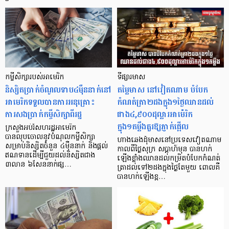
កម្ចីសិក្សារបស់អាមេរិក
ទីផ្សារមាស
និស្សិតប្រាក់ចំណូលទាប៤ម៉ឺននាក់នៅ
តម្លៃមាស នៅវៀតណាម បំបែក
អាមេរិកទទួលបានការអនុគ្រោះ
កំណត់ត្រា២ដងក្នុង១ថ្ងៃឈានដល់
ការសងប្រាក់កម្ចីសិក្សាពីរដ្ឋ
ជាង៤,៩០០ដុល្លារអាម៉េរិក
ក្នុង១តម្លឹងគួរឱ្យភ្ញាក់ផ្អើល
ក្រសួងអប់រំសហរដ្ឋអាមេរិក
បានលុបចោលនូវបំណុលកម្ចីសិក្សា
ហាងឆេងដុំមាសនៅប្រទេសវៀតណាម
សម្រាប់និស្សិតចំនួន ៤ម៉ឺននាក់ និងផ្តល់
កាលពីថ្ងៃសុក្រ សប្ដាហ៍មុន បានហក់
ឥណទានដើម្បីជួយដល់និស្សិតជាង
ឡើងខ្លាំងឈានដល់កម្រិតបំបែកកំណត់
៣លាន ៦សែននាក់ផ្ស…
ត្រាដល់ទៅ២ដងក្នុងថ្ងៃតែមួយ ពោលគឺ
បានហក់ឡើងខ្ព…