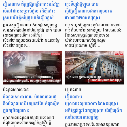
វៀតណាម ជំរុញឱ្យពង្រីកការអភិវឌ្ឍ
ព្យុះទីហ្វុងប៊ូឡូយ បាន
លំនៅឋានសម្រាប់ជួល ដើម្បីដោះ
ធ្វើឱ្យវៀតណាមរងការខូចខាត
ស្រាយវិបត្តិតម្លៃផ្ទះហក់ឡើងខ្ពស់
ជាង៣៣២លានដុល្លារ
ប្រទេសវៀតណាម កំពុងផ្លាស់ប្តូរយុទ្ធ
ព្យុះទីហ្វុងប៊ូឡូយ ត្រូវបានគេចាត់ទុកជា
សាស្ត្រទីផ្សារលំនៅឋានគួរឱ្យ ភ្ញាក់ ផ្អើល
ព្យុះដ៏មហាវិនាសកម្មមួយ ដែលបានបង្ក
ដោយផ្តោតលើការ អភិវឌ្ឍ
វិនាសសកម្មធ្ងន់ធ្ងរដល់ប្រទេស
លំនៅឋានជួលរយៈពេលវែង ខណៈតម្លៃ
យ៉ាងហោចណាស់ចំនួន៤រួម
លំនៅឋានក្នុងទ…
មានវៀតណាម ហ្វីលី…
បំណុលសាធារណៈ
វៀតណាម
បំណុលសាធារណៈ បំណុលពលរដ្ឋ
វៀតណាម
និងបំណុលអាជីវកម្មនៅថៃ កំពុងស្ថិត
គ្រោងជះលុយ៦០ពាន់លានដុល្លារ
ក្នុងកម្រិតព្រមាន
អភិវឌ្ឍន៍ផ្លូវដែកក្នុងស្រុក ដើម្បីពង្រីក
សរសៃឈាមសេដ្ឋកិច្ច
ស្ថានភាពបំណុលនៅក្នុងប្រទេសថៃ
កំពុងឈានទៅរកការធ្លាក់ក្នុងវិបត្តិ
ក្នុងនាមជាប្រទេសដែលមានឧត្តមភាព