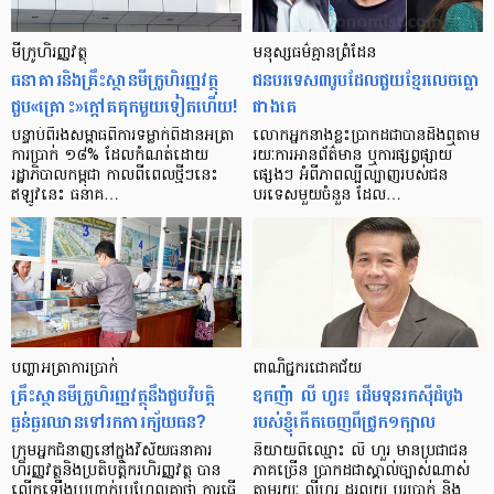
មីក្រូ​ហិរញ្ញវត្ថុ
មនុស្ស​ធម៌​គ្មាន​ព្រំដែន
ធនាគារ​និង​គ្រឹះស្ថាន​មីក្រូ​ហិរញ្ញវត្ថុ​
ជន​បរទេស​៣​រូប​ដែល​ជួយ​ខ្មែរ​លេច​ធ្លោ​
ជួប«គ្រោះ»ក្តៅ​គគុក​មួយ​ទៀត​ហើយ!
ជាង​គេ
បន្ទាប់​ពី​រង​សម្ពាធ​​ពី​ការ​ទម្លាក់​ពិដាន​អត្រា​
លោកអ្នក​នាង​ខ្លះ​ប្រាកដ​ជា​បាន​​ដឹង​ឮ​តាម​
ការ​ប្រាក់ ១៨​% ដែល​កំណត់​ដោយ​
រយៈ​ការ​អាន​ព័ត៌មាន ឬ​ការ​ផ្សព្វផ្សាយ​
រដ្ឋាភិបាល​កម្ពុជា កាល​ពី​ពេល​ថ្មីៗ​នេះ
ផ្សេងៗ អំពី​ភាព​ល្បីល្បាញ​របស់​ជន​
ឥឡូវ​នេះ ធនាគ…
បរទេស​មួយ​ចំនួន ដែល…
បញ្ហា​អត្រា​ការប្រាក់
ពាណិជ្ជករជោគជ័យ
គ្រឹះស្ថាន​មីក្រូ​ហិរញ្ញវត្ថុ​នឹង​ជួប​វិបត្តិ​
ឧកញ៉ា លី ហួរ៖ ដើមទុនរកស៊ីដំបូង
ធ្ងន់ធ្ងរ​ឈាន​ទៅ​រក​ការ​ក្ស័យធន?
របស់ខ្ញុំកើតចេញពីជ្រូក១ក្បាល
ក្រុម​អ្នក​ជំនាញ​នៅ​ក្នុង​វិស័យ​ធនាគារ
និយាយ​ពី​ឈ្មោះ លី ហួរ មាន​ប្រជាជន​
ហិរញ្ញវត្ថុ​និង​ប្រតិបត្តិករ​ហិរញ្ញ​វត្ថុ បាន​​
ភាគ​ច្រើន ប្រាកដ​ជា​ស្គាល់​ច្បាស់​ណាស់
លើក​ឡើង​ប្រហាក់​ប្រហែល​គ្នា​ថា ការ​ធ្វើ​
តាមរយៈ លីហួរ ដូរ​លុយ ប្តូរ​បា្រក់ និង​