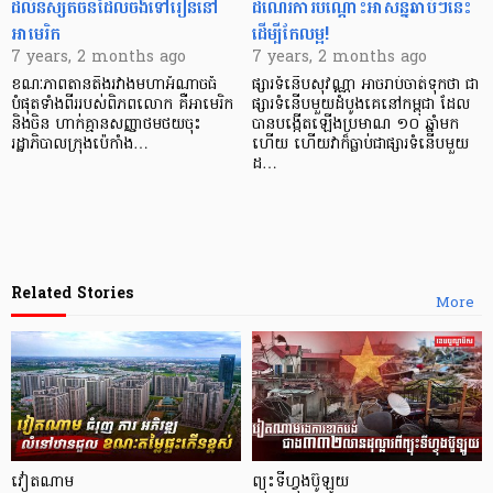
ដល់និស្សិតចិន​ដែល​ចង់​ទៅរៀននៅ
ដំណើរការ​បណ្ដោះ​អាសន្ន​​ឆាប់ៗនេះ
អាមេរិក
ដើម្បីកែលម្អ!
7 years, 2 months ago
7 years, 2 months ago
ខណៈ​ភាពតានតឹង​រវាង​មហាអំណាច​ធំ
ផ្សារទំនើបសុវណ្ណា អាចរាប់ចាត់ទុកថា ជា
បំផុត​ទាំងពីរ​របស់​ពិភព​លោក គឺ​អាមេរិក
ផ្សារទំនើបមួយដំបូងគេនៅកម្ពុជា ដែល
និង​ចិន ហាក់​គ្មាន​សញ្ញា​ថមថយ​ចុះ
បានបង្កើតឡើងប្រមាណ ១០ ឆ្នាំមក
រដ្ឋាភិបាល​ក្រុង​ប៉េកាំង​…
ហើយ ហើយវាក៏ធ្លាប់ជាផ្សារទំនើបមួយ
ដ…
Related Stories
More
វៀតណាម
ព្យុះទីហ្វុងប៊ូឡូយ