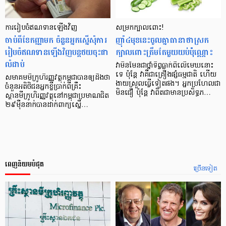
ការរៀបចំឥណទាន​ឡើងវិញ
សម្រក​ក្បាល​ពោះ!
ចាប់ពីខែកញ្ញាមក ចំនួនអ្នកស្នើសុំការ
ញ៉ាំ​៤​មុខ​នេះ​ចូល​គ្នា​ធានា​ថា​ស្រក​
រៀបចំឥណទានឡើងវិញបន្តថយចុះជា
ក្បាល​ពោះ​ត្រឹម​តែ​មួយ​យប់​ប៉ុណ្ណោះ
លំដាប់
វាមិនមែនជាថ្នាំទិព្វធ្លាក់ពីលើមេឃនោះ
ទេ ប៉ុន្តែ វាគឺជាគ្រឿងផ្សំធម្មជាតិ ហើយ
សមាគមមីក្រូហិរញ្ញវត្ថុកម្ពុជាបានឲ្យដឹងថា
ងាយស្រួលធ្វើទៀតផង។ អ្នកប្រហែលជា
ចំនួនអតិថិជនអ្នកខ្ចីប្រាក់ពីគ្រឹះ
មិនជឿ ប៉ុន្តែ វាពិតជាមានប្រសិទ្ធភ…
ស្ថានមីក្រូហិរញ្ញវត្ថុនៅកម្ពុជាប្រមាណជិត
២៩ម៉ឺននាក់បានដាក់ពាក្យស្នើ…
ពេញនិយមបំផុត
ច្រើនទៀត