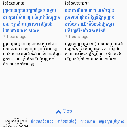
វិស័យថាមពល
វិស័យបច្ចេកវិទ្យា
ក្រុមហ៊ុនប្រេងយក្សៗចំនួន៨ ទទួល
ធនាគារពិភពលោក ដាស់តឿន
បានប្រាក់ចំណេញកប់ក្តោងពីសង្គ្រាម
ប្រទេសកំពុងអភិវឌ្ឍន៍ឱ្យប្រញាប់
ខណៈអ្នកជំនាញទាមទារឱ្យសង
ចាប់យក AI បើមិនចង់ឱ្យគម្លាត
ថ្លៃខូចខាតអាកាសធាតុ
អភិវឌ្ឍន៍រីកប៉ោងកាន់តែធំ
7 hours ago
7 hours ago
ក្រុមហ៊ុនប្រេងយក្សៗចំនួន៨ នៅលើ
បញ្ញាសិប្បនិម្មិត (AI) មិនមែនត្រឹមតែជា
ពិភពលោក បានប្រមូលប្រាក់ចំណេញ
បច្ចេកវិទ្យាទំនើបមួយនោះទេ ប៉ុន្តែជា
យ៉ាងមហាសាលជាង៩០ពាន់លានដុល្លារ
ក្បាលម៉ាស៊ីនសេដ្ឋកិច្ចថ្មីមួយ ដែលកំពុង
ក្នុងរយៈពេលត្រឹមតែ៣ខែប៉ុណ្ណោះ។
បន្ថែមតម្លៃយ៉ាងមហាសាលដល់សេ…
កំណើនប្រាក់ចំណេញ…
Top
រក្សាសិទ្ធិគ្រប់
អំពីគេហទំព័រនេះ
ទាក់ទងយើងខ្ញំ
ឯកជនភាព
លក្ខខណ្ឌ​ប្រើ​ប្រាស់