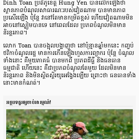
Dinh Toan ប្រតិភូខេត្ត Hung Yen បាន​លើកឡើងថា
ស្ថានភាព​បំណុល​សាធារណៈ​របស់វៀតណាម បាន​មានភាព
ប្រសើរឡើង ប៉ុន្ដែ វានៅតែ​មាន​កម្រិត​ខ្ពស់ ហើយ​វៀតណាម​​មិន
អាច​នៅស្ងៀមបានទេ នៅពេលដែល ប្រភពចំណូល​មិនមាន​
និរន្តរភាព។
លោក Toan បាន​ចង្អុល​បង្ហាញថា នៅប៉ុន្មានឆ្នាំមកនេះ កញ្ចប់​
ថវិកាចំណូល​រដ្ឋ មានការកើនឡើង​ហួស​ការព្យាករ ប៉ុន្ដែ ចំណូល
ទាំងនោះ គឺ​មួយភាគធំ បានមកពី ប្រភព​ដីធ្លី និងធនធាន
ធម្មជាតិ ហើយនេះ គឺជា​ប្រភព​ចំណូល​តែមួយ ដែលមិនមាន​
និរន្តរភាព និងមិនស្ថិតស្ថិរ​យូរអង្វែងឡើយ ព្រោះ​ថា ធនធាន​ទាំង
នោះ​មានកំណត់។
អត្ថបទ​គួរឲ្យចាប់អារម្មណ៍!