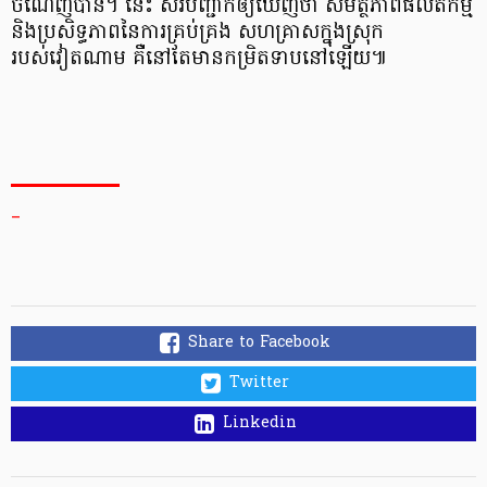
ចំណេញបាន។ នេះ សរបញ្ជាក់ឲ្យឃើញថា សមត្ថភាព​ផលិតកម្ម
និងប្រសិទ្ធភាព​នៃការគ្រប់គ្រង សហគ្រាស​ក្នុងស្រុក​
របស់វៀតណាម គឺនៅតែមាន​កម្រិតទាប​នៅឡើយ៕
_
Share to Facebook
Twitter
Linkedin