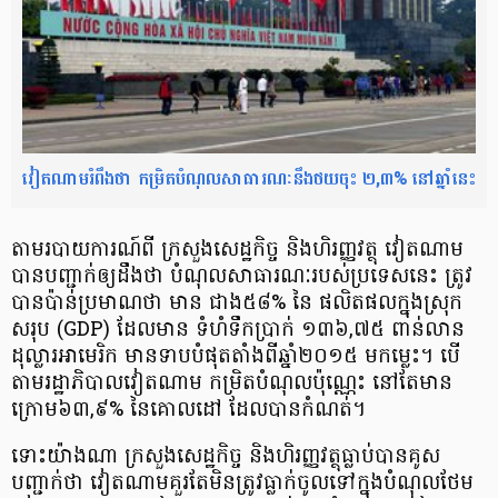
វៀតណាមរំពឹងថា កម្រិតបំណុលសាធារណៈនឹងថយចុះ ២,៣% នៅឆ្នាំនេះ
តាមរបាយការណ៍ពី ក្រសួង​សេដ្ឋកិច្ច និងហិរញ្ញវត្ថុ វៀតណាម
បាន​បញ្ជាក់ឲ្យដឹងថា បំណុល​សាធារណៈ​របស់ប្រទេស​នេះ ត្រូវ
បានប៉ាន់​ប្រមាណថា មាន ជាង​៥៨% នៃ ផលិតផល​ក្នុង​ស្រុក​
សរុប (GDP) ដែលមាន ទំហំទឹកប្រាក់ ១៣៦,៧៥ ពាន់​លាន​
ដុល្លារអាមេរិក មានទាបបំផុត​តាំងពីឆ្នាំ​២០១៥ មកម្លេះ។ បើ
តាម​រដ្ឋាភិបាល​វៀតណាម កម្រិតបំណុល​ប៉ុណ្ណេះ នៅតែមាន​
ក្រោម​៦៣,៩% នៃគោលដៅ ដែលបាន​កំណត់។
ទោះយ៉ាងណា ក្រសួង​សេដ្ឋកិច្ច និងហិរញ្ញវត្ថុ​ធ្លាប់​បាន​គូស
បញ្ជាក់ថា វៀតណាម​គួរតែ​មិនត្រូវ​ធ្លាក់​ចូលទៅ​ក្នុង​បំណុល​ថែម