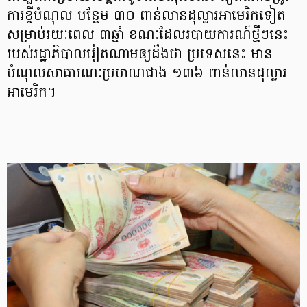
ការខ្ចីបំណុល បន្ថែម ៣០ ពាន់លានដុល្លារអាមេរិកទៀត
សម្រាប់​រយៈពេល ៣ឆ្នាំ ខណៈដែលរបាយការណ៍ថ្មីៗនេះ
របស់រដ្ឋាភិបាលវៀតណាមឲ្យដឹងថា ប្រទេសនេះ មាន
បំណុលសាធារណៈប្រមាណជាង ១៣៦ ពាន់លានដុល្លារ
អាមេរិក។