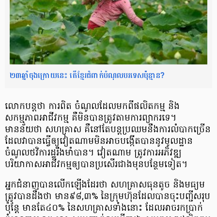
២៣ឆ្នាំ​ចុង​ក្រោយនេះ តើ​ខ្មែរ​ជំពាក់​បំណុល​បរទេស​ប៉ុន្មាន?
លោកបន្តថា ការពិត ចំណូល​ដែលមកពី​ផលិតកម្ម និង​
សកម្មភាព​អាជីវកម្ម គឺមិនបាន​ត្រូវ​តាម​ការព្យាករទេ។
មានន័យថា សហគ្រាស គឺនៅតែ​បន្ត​ប្រឈម​នឹង​ការលំបាកច្រើន
ដែលវា​បានធ្វើឲ្យ​វៀតណាម​មិនអាច​បង្កើតបាន​នូវមូលដ្ឋាន​
ចំណូល​ថវិការដ្ឋ​រឹងមាំបាន។ វៀតណាម ត្រូវការ​អភិវឌ្ឍ​
បរិយាកាស​អាជីវកម្ម​ឲ្យបាន​ប្រសើរជាង​មុន​បន្ថែមទៀត។
អ្នកជំនាញ​បាន​លើកឡើងដែរថា សហគ្រាស​ធុនតូច និងមធ្យម​
ត្រូវបានដឹងថា មាន​៩៨,៣% នៃ​ក្រុមហ៊ុន​ដែលបាន​ចុះបញ្ជី​សរុប
ប៉ុន្ដែ មានតែ​៤០% នៃសហគ្រាសទាំងនោះ ដែលអាច​រក​ប្រាក់​