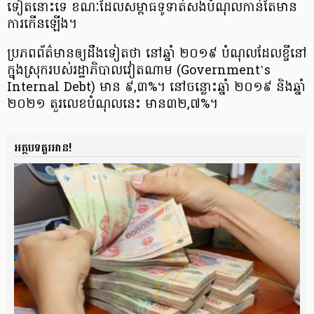
ទៀតនោះទេ ខណៈដែល​សម្ពាធទូទាត់​សងបំណុល​កាន់តែមាន​
ការកើនឡើង។
ប្រភព​ព័ត៌មាន​ឲ្យដឹងទៀតថា នៅឆ្នាំ ២០១៩ បំណុល​ដែលខ្ចី​នៅ
ក្នុងស្រុក​របស់​រដ្ឋាភិបាលវៀតណាម (Government’s
Internal Debt) មាន ៩,៣%។ នៅចន្លោះ​ឆ្នាំ ២០១៩ និងឆ្នាំ
២០២១ តួរលេខបំណុល​នេះ មាន​៣២,៧%។
អត្ថបទគួរអាន!