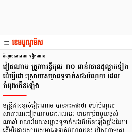
បំណុល​សាធារណៈ​វៀតណាម​
វៀតណាម ត្រូវការខ្ចីបុល ៣០ ពាន់លានដុល្លារទៀត
ដើម្បីដោះស្រាយសម្ពាធទូទាត់សងបំណុល ដែល
កំពុងកើនឡើង
មន្ត្រីជាន់ខ្ពស់វៀតណាម បានអះអាងថា ទំហំបំណុល
សាធារណៈវៀតណាមនាពេលនេះ មានកម្រិតមួយខ្ពស់
ណាស់ ខណៈដែលសម្ពាធទូទាត់សងក៏កើនឡើងខ្លាំងដែរ។
ដើម្បីដោះស្រាយសម្ពាធទូទាត់បំណុលនេះ វៀតណាមត្រូវ