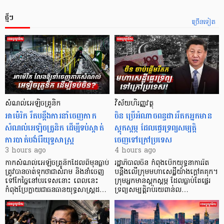
ថ្មីៗ
ច្រើនទៀត
សំណល់អេឡិចត្រូនិក
វិស័យហិរញ្ញវត្ថុ
អាម៉េរិក រឹតបន្តឹងការនាំចេញកាក
ចិន ប្រើ​អំណាចពន្ធដាររឹតកអ្នកមាន
សំណល់អេឡិចត្រូនិក ដើម្បីទប់ស្កាត់
ស្ដុកស្ដម្ភ ដែលផ្ទេរទ្រព្យសម្បត្តិ
ការបាត់បង់រ៉ែយុទ្ធសាស្ត្រ
ចេញទៅក្រៅប្រទេស
3 hours ago
4 hours ago
កាក​សំណល់​អេឡិច​ត្រូនិកដែល​ពីមុនធ្លាប់​
រដ្ឋាភិបាលចិន កំពុងបើកយុទ្ធនាការរឹត
ត្រូវបានចាត់ទុកថាជាសំរាម និងនាំចេញ
បន្តឹងលើក្រុមមហាសេដ្ឋី​យ៉ាង​ក្ដៅគគុក។
ទៅកែច្នៃនៅបរទេស​នោះ ពេលនេះ
​ក្រុមអ្នកមានស្ដុកស្ដម្ភ ដែល​ធ្លាប់​តែផ្ទេរ
កំពុងប្រែក្លាយជាធនធានយុទ្ធសាស្ត្រដ…
ទ្រព្យសម្បត្តិរាប់រយពាន់ល…