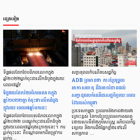
ផ្សេងទៀត
ទិន្នផលដែកថែបពិភពលោកក្នុង
សក្តានុពលកំណើនសេដ្ឋកិច្ច
ឆ្នាំ២០២២ធ្លាក់ចុះជាលើកដំបូងក្នុងរយៈ
ADB ព្រមានថា ការប្រែប្រួល
ពេល៧ឆ្នាំ!
អាកាសធាតុ នឹងអាចរំខានដល់
ទិន្នផលដែកថែបពិភពលោកក្នុង
សក្តានុពលកំណើនសេដ្ឋកិច្ចរយៈពេល
ឆ្នាំ២០២២ធ្លាក់ចុះជាលើកដំបូង
វែងរបស់កម្ពុជា
ក្នុងរយៈពេល៧ឆ្នាំមកនេះ
ប្រទេសកម្ពុជា ប្រឈមនឹងភាពងាយរង
ទិន្នផលដែកថែបរបស់ពិភពលោកក្នុង
គ្រោះខ្ពស់ នៃការប្រែប្រួលអាកាសធាតុ
ឆ្នាំ២០២២ បានធ្លាក់ចុះជាលើកដំបូង
ដោយសារទីតាំងភូមិសាស្ត្រ អភិបាលកិច្ច
ក្នុងរយៈពេល៧ឆ្នាំចុងក្រោយនេះ។ ការ
ខ្សោយ និងការពឹងផ្អែកខ្លាំងទៅលើ
ធ្លាក់ចុះនេះ គឺបណ្តាលមកពីតម្រូវការ
សកម្មភាព …
ធ្លាក់ច…