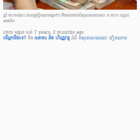
ឆ្នាំ ២០១៨នេះ ពលរដ្ឋវៀតណាមម្នាក់ៗ នឹងមានជាប់បំណុលសាធារណៈ ១.៥០០ ដុល្លារ
អាមេរិក
ដោយ
មង្គល ចាន់
7 years, 2 months ago
តើ​អ្នក​ដឹងទេ?
និង
ធនាគារ និង ហិរញ្ញវត្ថុ
អំពី
បំណុលសាធារណៈ
វៀតណាម