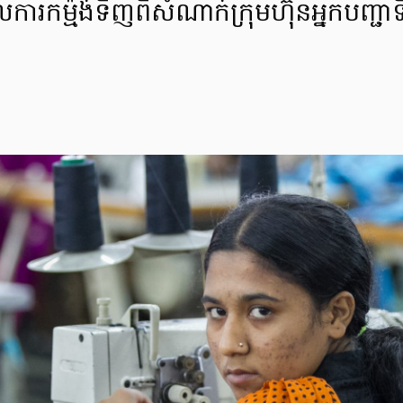
កម្ម៉ង់ទិញពីសំណាក់ក្រុមហ៊ុនអ្នកបញ្ជ