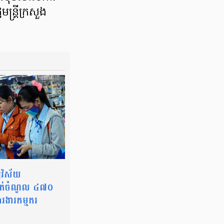
ត្រី​ក្រសួង​
យវិស័យ
ត់ចំណូល ៤៧០
ារងារកម្មករ