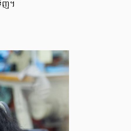
ាទិញ។