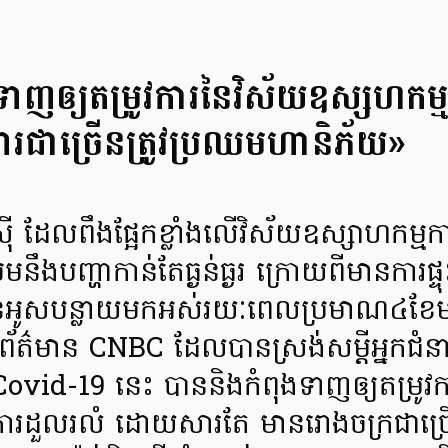
ាញឲ្យតម្រូវការនៃវិស័យឧស្សហកម្
ារជាច្រើនត្រូវប្រឈមហានិភ័យ»
ី ដែលពឹងផ្អែកខ្លាំងលើវិស័យឧស្សាហកម្មកា
មនឹងបញ្ហាកាន់តែធ្ងន់ធ្ងរ ក្រោយពីមានការ
ានអូសបន្លាយមកអស់រយៈពេលប្រមាណ៤ខ
័ត៌មាន CNBC ដែលបានស្រង់សម្ដីអ្នកជំន
ហា Covid-19 នេះ បាននិងកំពុងទាញឲ្យតម្រូវក
រដួលរលំ ដោយសារតែ មានរោងចក្រជាច្រ