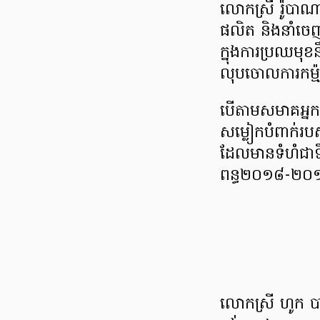
លោកស្រី​ រ៉ូបាណ
ផលិត និងនាំចេញ​
ក្នុងការ​​ប្រឈមុ
លុបចោល​ការកម្ម៉
បើតាម​សមាគអ្នក
សម្លៀក​បំពាក់​
ដែលមាន​​ទំហំ​ជាទ
ពន្ធ២០១៨-២០
លោកស្រី ហូក ប