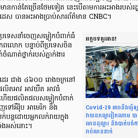
 នឹង​មានកាន់តែច្រើន​ថែមទៀត នេះបើតាម​ការអះអាង​របស់​រដ្ឋមន្
ក្លាដេស បាន​អះអាង​ប្រាប់​សារព័ត៌មាន CNBC។
្រទេស​នាំចេញ​សម្លៀកបំពាក់​ធំ
អត្ថបទគួរអាន!
ពិភពលោក បន្ទាប់ពីប្រទេសចិន
ចំណាត់ថ្នាក់​របស់​ភ្នាក់ងារ
ត់ដេរ ជាង ៤៦០០ រោងចក្រ​នៅ
ផលិត​អាវ អាវយឺត អាវធំ
 ហើយផលិតផល​សម្លៀកបំពាក់​
Covid-19 អាចនឹងធ្វើឲ្
ញ​ទៅអឺរ៉ុប អាមេរិក និង
វាយនភណ្ឌវៀតណាម បា
់បន្ដ​ដោយ​អ្នកលក់រាយ​ក្នុង
លានដុល្លារ និងបាត់បង់ក
​ទាំងអស់នោះ។
រាប់លាននាក់