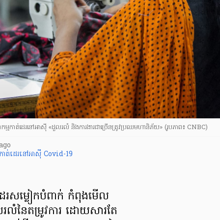
កម្មកាត់ដេរនៅអាស៊ី «ដួលរលំ និងការងារជាច្រើនត្រូវប្រឈមហានិភ័យ» (រូបភាព៖ CNBC)
ago
កាត់ដេរនៅអាស៊ី
Covid-19
ដេរ​សម្លៀកបំពាក់ កំពុង​មើល
លំ​នៃ​តម្រូវការ​ ដោយសារតែ​