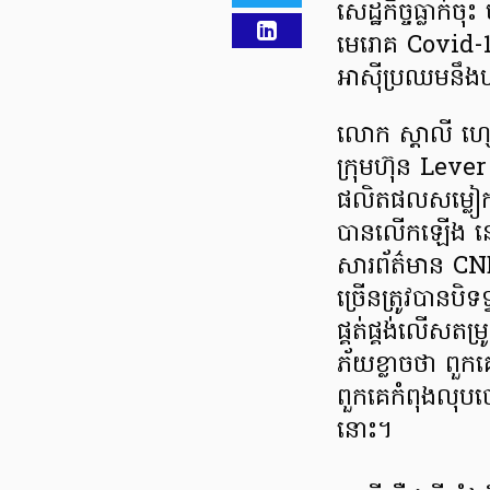
សេដ្ឋកិច្ច​ធ្លាក់ច
មេរោគ Covid-19 
អាស៊ី​ប្រឈមនឹង
លោក ស្ដាលី ហ្សេត
ក្រុមហ៊ុន Lever
ផលិតផល​សម្លៀកប
បាន​លើកឡើង នៅក្
សារព័ត៌មាន CNB
ច្រើន​ត្រូវបានបិ
ផ្គត់ផ្គង់​លើសតម
ភ័យខ្លាចថា ពួកគ
ពួកគេ​កំពុង​លុបច
នោះ។