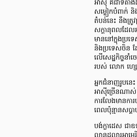
អាស៊ី គឺជាទីតាំង​ដ
សម្លៀកបំពាក់ និង
តំបន់នេះ នឹងត្រ
សក្ដានុពល​ដែលអាច
មាននៅក្នុង​ប្រទេ
និងប្រទេសចិន ដែ
លើ​សេដ្ឋកិច្ចនាំ
របស់​ លោក ហ្ស
អ្នកជំនាញរូបនេះ
អាស៊ីច្រើនណាស់ កំ
ការលែង​មាន​ការប
ពេល​ប៉ុន្មានសប្
បង់ក្លាដេស ជាឧទ
លាន​ដុល្លារអា