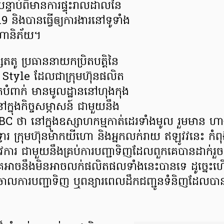
ុះ បន្ទាប់ពីមាន​ការផ្ទុះរាលដាល​នៃ
និងបាន​ធ្វើឲ្យការងារ​នៅទូទាំង​
​ហានិភ័យ។
តូ ប្រធាន​នាយក​ប្រិតបត្តិ​នៃ​
 Style ដែល​ជា​ក្រុមហ៊ុន​ផលិត​
ំពាក់ មានមូលដ្ឋាន​នៅហុងកុង
នុងកិច្ចសម្ភាសន៍ ជាមួយនឹង​
C ថា នៅក្នុងឧស្សាហកម្ម​កាត់ដេរ​ទាំងមូល រួមមាន 
ទទ្វារ ក្រុមហ៊ុនម៉ាកយីហោ និងអ្នកលក់រាយ ឥឡូវវនេះ កំព
្រូវការ ជាមួយនឹង​គ្រប់ការបញ្ជាទិញ​ដែលពួកគេ​បានដាក់រួច
េ​អាចនឹង​មិនអាច​លក់​ផលិតផល​ទាំងនេះបានទេ ដូច្នេះហ
ោល​ការបញ្ជាទិញ​ ឬពន្យារពេល​ដឹកជញ្ជូន​​ទំនិញ​ដែលបាន​