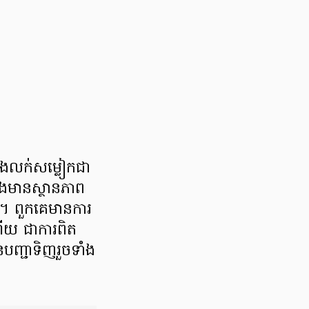
ហាងលក់សម្លៀកជា
ុង​មានស្ថានភាព​
​។ ពួកគេ​មានការ​
ើយ ជាការពិត​
បញ្ជាទិញ​រួចទាំង