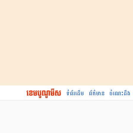
ទំព័រដើម
ព័ត៌មាន
ចំណេះដឹង