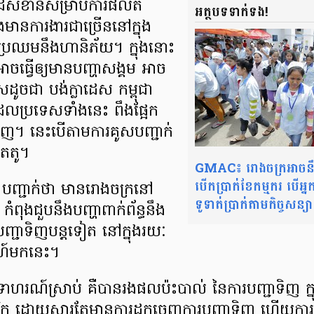
៏​​សំខាន់​សម្រាប់​ការ​ផលិត​
អត្ថបទទាក់ទង!
មាន​ការងារ​ជាច្រើន​នៅក្នុង​
ូវ​ប្រឈម​នឹងហានិភ័យ។ ក្នុងនោះ
​ធ្វើឲ្យ​មានបញ្ហា​សង្គម អាច​
ស​ដូចជា បង់ក្លាដេស កម្ពុជា
ល​ប្រទេសទាំងនេះ ពឹងផ្អែក​
ចេញ​។ នេះបើតាម​ការ​គូសបញ្ជាក់​
េតតូ។
GMAC៖ រោងចក្រអាចនឹងខ
បើកប្រាក់ខែកម្មករ បើអ្
 បញ្ជាក់ថា មានរោងចក្រ​នៅ
ទូទាត់ប្រាក់តាមកិច្ចសន្យា
ពុង​ជួប​នឹង​បញ្ហាពាក់ព័ន្ធ​នឹង​
ញ្ជាទិញ​បន្ដទៀត នៅក្នុង​រយៈ
ដាហ៍មកនេះ។
ាហរណ៍ស្រាប់ គឺបាន​រង​ផលប៉ះបាល់ នៃ​ការបញ្ជាទិញ ក្
មេរិក ដោយសារតែ​មានការដកចេញ​ការបញ្ជាទិញ ហើយកា