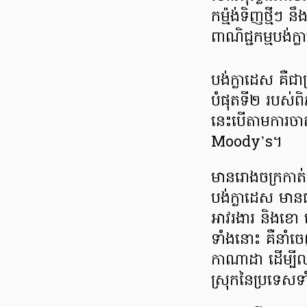
កម្ម៉ង់​ទិញ​ថ្មីៗ
ពាណិជ្ជកម្ម​បង់
បង់ក្លាដេស គឺជាប
បំផុត​ទី២ របស់
នេះបើតាម​ការ​ចាត់
Moody’s។
មាន​រោងចក្រ​កា
បង់ក្លាដេស​ មាន
អាវរងារ​ និងខោ
ទាំងនោះ គឺនាំចេ
កាណាដា ដើម្បីលក
ស្រុក​នៃប្រទេស