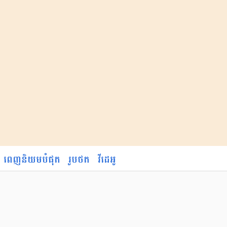
ពេញនិយមបំផុត
រូបថត
វីដេអូ