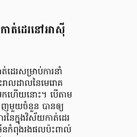
មកាត់ដេរនៅអាស៊ី
ត់ដេរសម្រាប់ការនាំ
ផ្ទុះរាលដាលនៃមេរោគ
ែមកហើយនោះ។ បើតាម
ាញមួយចំនួន បានឲ្យ
ារនៃក្នុងវិស័យកាត់ដេរ
ើនកំពុងរងផលប៉ះពាល់