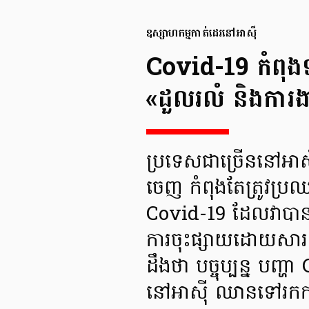
ឧស្សាហកម្មកាត់ដេរ​នៅអាស៊ី​
Covid-19 កំពុងទ
«ដួលរលំ និងការង
ប្រទេសជាច្រើននៅអាស៊
ចេញ កំពុងតែត្រូវប្រឈ
Covid-19 ដែលវាប
ការចុះផ្សាយដោយសារព
ដឹងថា បច្ចុប្បន្ន បញ្
នៅអាស៊ី ឈានទៅរកកា