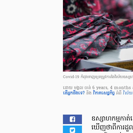
Covid-19 កំពុងទាញឲ្យតម្រូវការនៃវិស័យឧស្សហ
ដោយ
មង្គល ចាន់
6 years, 4 months 
តើ​អ្នក​ដឹងទេ?
និង
វិភាគសេដ្ឋកិច្ច
អំពី
វិស័យ
ឧស្សាហកម្ម​កាត់
ឃើញថាពីការ​ដួលរ