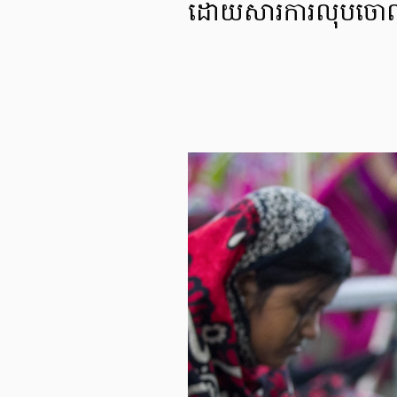
ដោយសារការលុបចោលការ