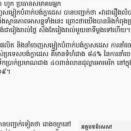
ា ហូក ប្រធាន​សមាគម​អ្នក
សម្លៀកបំពាក់​បង់ក្លាដេស បាន​បញ្ជាក់ថា «វាជារឿង​លំ
ខ​នឹង​ស្ថានភាព​អាសន្ន​ទាំងនេះ ព្រោះថាយើង​បាននិងកំពុង​ប
ង់​ជារៀងរាល់ថ្ងៃ សឹងតែរៀងរាល់​មួយនាទីម្ដង​ទៅហើយ។
ផលិត និងនាំចេញ​សម្លៀកបំពាក់​បង់ក្លាសដេស ការនាំ
របស់​ប្រទេសបង់ក្លាដេស គឺមានទំហំជាង ៨៤% នៃការនាំ
ឹកប្រាក់​ប្រមាណជាង ៤០ពាន់លាន​ដុល្លារអាមេរិក នៅក្នុង
១៩។
ានបញ្ជាក់ទៀតថា រោងចក្រ​នៅ
អត្ថបទពិសេស!