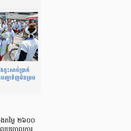
្វះសាច់ប្រាក់
នកបញ្ជាទិញមិនព្រម
នុងតម្លៃ ២៦០០
រ​លុបចោល​ការ