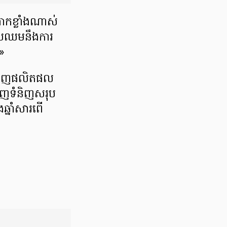
បាកខ្លាំងណាស់
្រឈម​នឹង​ការ​
»
ចេញ​ផលិតផល​
ចេញទំនិញសរុប
ឆ្នាំសារពើ