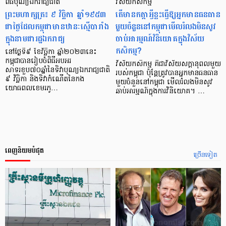
ពិធីបុណ្យឯករាជ្យជាតិ
វិស័យកសិកម្ម
ព្រះមហាក្សត្រ៖ ៩ វិច្ឆិកា ឆ្នាំ១៩៥៣
តើមានកត្តាអ្វីខ្លះធ្វើឱ្យអ្នកមានធនធាន
ជាថ្ងៃដែលកម្ពុជាមានឋានៈស្មើបារាំង
មួយចំនួននៅកម្ពុជាមើលរំលងមិនសូវ
ក្នុងនាមជារដ្ឋឯករាជ្យ
ចាប់អារម្មណ៍វិនិយោគក្នុងវិស័យ
កសិកម្ម?
នៅថ្ងៃទី៩ ខែវិច្ឆិកា ឆ្នាំ២០២៣នេះ
កម្ពុជាបានរៀបចំពិធីអបអរ
វិស័យកសិកម្ម គឺជាវិស័យសក្តានុពលមួយ
សាទរខួប៧០ឆ្នាំនៃទិវាបុណ្យឯករាជ្យជាតិ
របស់កម្ពុជា ប៉ុន្តែត្រូវបានអ្នកមានធនធាន
៩ វិច្ឆិកា និងទិវាកំណើតនៃកង
មួយចំនួននៅកម្ពុជា មើលរំលងមិនសូវ
យោធពលខេមរភូ…
ឆាប់អារម្មណ៍ក្នុងការវិនិយោគ។ …
ពេញនិយមបំផុត
ច្រើនទៀត