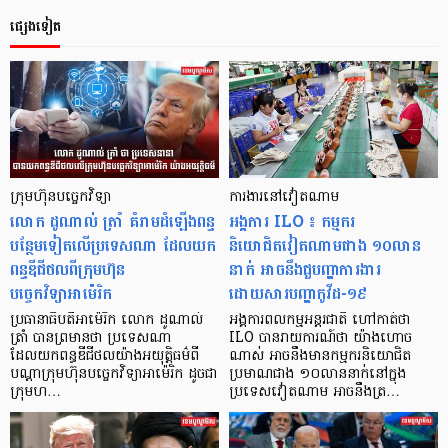
ផ្សេងទៀត
ក្រុមហ៊ុនបច្ចេកវិទ្យា
ការងារនៅវៀតណាម
លោក ដូណាល់ ត្រាំ គំរាមដំឡើងពន្ធ
អង្គការ ILO ៖ កម្មករ
បន្ថែមទៀតលើប្រទេសណា ដែលយក
និយោជិតវៀតណាមជាង ១០លាន
ពន្ធឌីជីថលពីក្រុមហ៊ុន
នាក់ អាចនឹងជួបញ្ហាការងារ
បច្ចេកវិទ្យាអាម៉េរិក
ដោយសារបញ្ហាកូវីដ-១៩
ប្រធានាធិបតីអាម៉េរិក លោក ដូណាល់
អង្គការពលកម្មអន្តរជាតិ ហៅកាត់ថា
ត្រាំ បានព្រមានថា ប្រទេសណា
ILO បានរាយការណ៍ថា យ៉ាងហោច
ដែលយកពន្ធឌីជីថលយ៉ាងអយុត្តិធម៌ពី
ណាស់ អាចនឹងមានកម្មករនិយោជិត
បណ្ដាក្រុមហ៊ុនបច្ចេកវិទ្យាអាម៉េរិក ដូចជា
ប្រមាណជាង ១០លាននាក់នៅក្នុង
ក្រុមហ…
ប្រទេសវៀតណាម អាចនឹងត្រ…