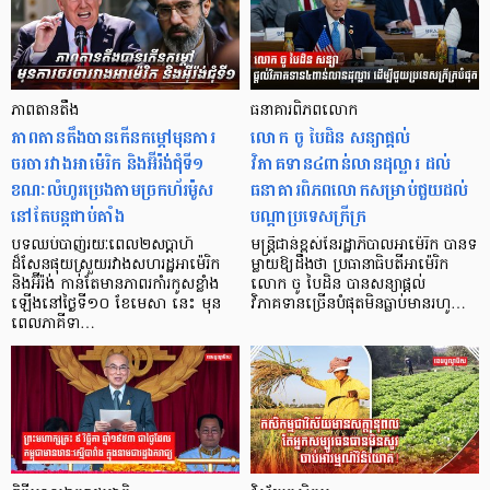
ភាពតានតឹង
ធនាគារពិភពលោក
ភាពតានតឹងបានកើនកម្ដៅមុនការ
លោក ចូ បៃដិន សន្យាផ្ដល់
ចរចារវាងអាម៉េរិក និងអ៊ីរ៉ង់ជុំទី១
វិភាគទាន៤ពាន់លានដុល្លារ ដល់
ខណៈលំហូរប្រេងតាមច្រកហ័រម៉ូស
ធនាគារពិភពលោកសម្រាប់ជួយដល់
នៅតែបន្តជាប់គាំង
បណ្ដាប្រទេសក្រីក្រ
បទឈប់បាញ់រយៈពេល២សប្តាហ៍
មន្ត្រីជាន់ខ្ពស់នៃរដ្ឋាភិបាលអាម៉េរិក បានទ
ដ៏សែនផុយស្រួយរវាងសហរដ្ឋអាម៉េរិក
ម្លាយឱ្យដឹងថា ប្រធានាធិបតីអាម៉េរិក
និងអ៊ីរ៉ង់ កាន់តែមានភាពរកាំរកូសខ្លាំង
លោក ចូ បៃដិន បានសន្យាផ្តល់
ឡើងនៅថ្ងៃទី១០ ខែមេសា នេះ មុន
វិភាគទានច្រើនបំផុតមិនធ្លាប់មានរហូ…
ពេលភាគីទា…