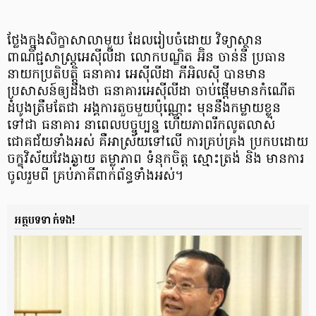
ថ្លែងក្នុងសិក្ខាសាលា​មួយ ដែលរៀបចំដោយ វិទ្យាស្ថាន​
ពាណិជ្ជសាស្រ្ត​អេស៊ីលីដា លោកបណ្ឌិត អ៊ិន ចាន់នី ប្រធាន​
នាយកប្រតិបត្តិ ធនាគារ អេស៊ីលីដា ភីអិលស៊ី បានមាន​
ប្រសាសន៍​ឲ្យដឹងថា ធនាគារ​អេស៊ីលីដា ចាប់ផ្តើម​មានកំណើត​
ដំបូងត្រឹមតែ​ជា អង្គការតួច​មួយ​ប៉ុណ្ណោះ មុននឹង​កម្លាយ​ខ្លួន
ទៅជា ធនាគារ នាពេលបច្ចុប្បន្ន ហើយភាព​រីកលូត​លាស់​
ជោគជ័យ​ទាំងអស់ គឺអាស្រ័យទៅ​លើ ការគ្រប់គ្រង ប្រកប​ដោយ​
ចក្ខុវិស័យ​វែងឆ្ងាយ តម្លាភាព ទំនុកចិត្ត ស្មោះត្រង់ និង មានការ
ចូលរួម​ពី គ្រប់ភាគី​ពាក់ព័ន្ធ​ទាំងអស់។
អត្ថបទទាក់ទង!