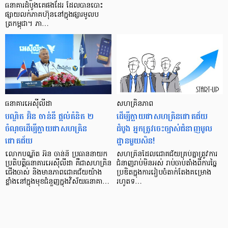
ធនាគារដំបូងគេផងដែរ ដែលបានបោះ
ផ្សាយលក់ភាគហ៊ុននៅក្នុងផ្សារមូលប
ត្រកម្ពុជា។ ភា…
ធនាគារអេស៊ីលីដា
សហគ្រិនភាព
បណ្ឌិត អ៊ិន ចាន់នី ផ្ដល់គំនិត ២​
ដើម្បីក្លាយជាសហគ្រិនជោគជ័យ
ចំណុច​ដើម្បីក្លាយ​ជា​សហគ្រិន​
ដំបូង អ្នកត្រូវចេះច្បាស់ជំនាញមូល
ជោគជ័យ
ដ្ឋានមួយសិន!
លោកបណ្ឌិត អ៊ិន ចាន់នី ប្រធាននាយក
សហគ្រិន​ដែល​ជោគជ័យ​គ្រប់​គ្នា​ត្រូវការ​
ប្រតិបត្តិធនាគារអេស៊ីលីដា គឺជាសហគ្រិន
ជំនាញ​រាប់​មិន​អស់​ រាប់​ចាប់​តាំង​ពី​ការ​ច្នៃ​
ជើងចាស់ និងមានភាពជោគជ័យយ៉ាង
ប្រឌិត​ក្នុង​ការ​រៀបចំ​​តាក់តែង​​គម្រោង
ខ្លាំងនៅក្នុងមុខជំនួញក្នុងវិស័យធនាគា…
រហូត​ទ…