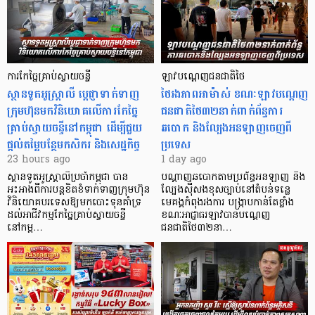
ការកែច្នៃគ្រាប់ស្វាយចន្ទី
ឡាវបណ្តេញជនជាតិថៃ
ស្ថានទូតអូស្ត្រាលី ប្តេជ្ញាទាក់ទាញ
ថៃរងភាពអាម៉ាស់ ខណៈឡាវបណ្តេញ
ក្រុមហ៊ុនមក​វិនិយោគលើការកែច្នៃ
ជនជាតិថៃ៣២នាក់ពាក់ព័ន្ធការ
គ្រាប់ស្វាយចន្ទីនៅកម្ពុជា ដើម្បីជួយ
ឆបោក និងល្បែងអនឡាញចេញពី
ផ្តល់តម្លៃបន្ថែមកសិករ និងសេដ្ឋកិច្ច
ប្រទេស
23 hours ago
1 day ago
ស្ថានទូតអូស្ត្រាលីប្រចាំកម្ពុជា បាន
បណ្តាញឆបោកតាមប្រព័ន្ធអនឡាញ និង
អះអាងពីការបន្តខិតខំទាក់ទាញក្រុមហ៊ុន
ល្បែងស៊ីសងខុសច្បាប់នៅតំបន់ទន្លេ
វិនិយោគបរទេសឱ្យមកបោះទុនគាំទ្រ
មេគង្គកំពុងរងការ បង្ក្រាប​កាន់តែខ្លាំង
ដល់អាជីវកម្មកែច្នៃគ្រាប់ស្វាយចន្ទី
ខណៈអាជ្ញាធរឡាវបានបណ្តេញ
នៅកម្ព…
ជនជាតិថៃ៣២នា…