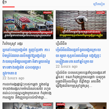
ថ្មីៗ
ច្រើនទៀត
វិស័យស្រូវ អង្ករ
ហ្វីលីពីន
អ្នកនាំចេញអង្ករថៃ ត្អូញត្អែរថា ការ
ហ្វីលីពីននឹងបន្តនាំចូលអង្ករក្រោយ
បិទព្រំដែនបានបើកផ្លូវឱ្យអង្ករខ្មែរ
បារម្ភបាតុភូតអែលនីណូ បង្កឱ្យខ្វះ
វាយលុកទីផ្សារអន្តរជាតិជាមួយតម្លៃ
ស្បៀងអាហារនៅឆ្នាំក្រោយ
ទាបជាងអង្ករថៃ ៤០០ដុល្លារ
22 hours ago
ក្នុង១តោន
ហ្វីលីពីន បាន​សម្រេចបន្តនាំចូលអង្ករនៅ
ឆ្នាំនេះ ខណៈកំពុងព្រួយបារម្ភថា បាតុភូត
22 hours ago
ធម្មជាតិអែលនីណូ ដ៏ខ្លាំងក្លា​ អាចនឹង
ការលក់អង្ករផ្កាម្លិះរបស់កម្ពុជា ក្នុងតម្លៃ
ធ្វើឱ្យផលិតកម្មស្រូវក្នុងស្រុ…
ទាបជាងអង្ករហមម៉ាលិសរបស់ថៃ រហូត
ដល់៤០០ដុល្លារក្នុងមួយតោន កំពុងបង្ក
ការរញ្ជួយ និងជ្រួលច្របល់យ៉ាងខ្លា…