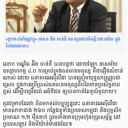
«ខ្លាចាស់ហិរញ្ញវត្ថុ» លោក អ៊ិន ចាន់នី លាតត្រដាងពីគន្លឹះជោគជ័យ ក្នុង
វិស័យធនាគារ
លោក បណ្ឌិត អ៊ិន ចាន់នី បានបន្តថា ដោយឡែក នាសម័យ​
ឧស្សាហកម្ម ៤.០ ការគ្រប់គ្រង​ធនធាន​មនុស្ស គឺជារឿង​សំខាន់
ណាស់ ដោយ ធនាគារអេស៊ីលីដា បាន​ត្រៀមយុទ្ធសាស្រ្ត​រួចជា
ស្រេច ក្នុងការប្រើប្រាស់​ធនធាន​មនុស្សតិច​ តែមានប្រសិទ្ធភាព​
ខ្ពស់ ដើម្បី​បម្រើដល់ អតិថិជន ឲ្យបាន​កាន់តែ​ទូលំទូលាយ។
គួរជម្រាបដែរថា គិតមកទល់​បច្ចុប្បន្ននេះ ធនាគារ​អេស៊ីលីដា
មានសាខាជាង ២៦០ កន្លែង​ទូទាំង​ប្រទេសកម្ពុជា និងបុគ្គលិក​
ប្រមាណ ១,២ ម៉ឺននាក់ ព្រមទាំង​មានក្រុមហ៊ុន​បុត្រសម្ព័ន្ធ នៅ
ប្រទេស​ឡាវ និងមីយ៉ាន់ម៉ាផងដែរ៕