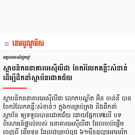
អត្ថបទពាណិជ្ជកម្ម!
ស្ថាបនិកធនាគារអេស៊ីលីដា ចែករំលែកគន្លឹះសំខាន់
ដើម្បីដឹកនាំស្ថាប័នជោគជ័យ
ស្ថាបនិកធនាគារអេស៊ីលីដា លោកបណ្ឌិត អ៊ិន ចាន់នី បាន
ចែករំលែកគន្លឹះសំខាន់ៗ ក្នុងការគ្រប់គ្រង និងដឹកនាំ
ស្ថាប័ន ឲ្យទទួលបានជោគជ័យ ដោយផ្អែកទៅលើ បទ
ពិសោធន៍ផ្ទាល់របស់ ធនាគារអេស៊ីលីដា ដែលចាប់ផ្តើម
ចេញពី ដើមទុន ដែលជាគ្រាប់ពូជ ៦១ម៉ឺនដុល្លារអាមេរិក