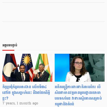
អត្ថបទបន្ទាប់
កិច្ចប្រជុំកំពូលអាស៊ាន លើកទី៣៤
អតីត​មន្រ្តី​ការពារ​ជាតិ​អាមេរិក៖ បើ​
នៅថៃ ក្នុង​សប្ដាហ៍នេះ នឹងជជែកពីអ្វី
សិន​ជា​មាន​វត្តមាន​មូលដ្ឋាន​យោធា​
ខ្លះ?
បរទេស​មែន វា​ជា​អស្ថិរភាព​សម្រាប់​
កម្ពុជា​និង​តំបន់
7 years, 1 month ago