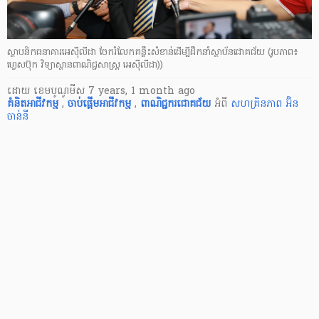
ស្ថាបនិកធនាគារអេស៊ីលីដា ចែករំលែកគន្លឹះសំខាន់ដើម្បីដឹកនាំស្ថាប័នជោគជ័យ (រូបភាព៖
ហ្វេសប៊ុក វិទ្យាស្ថានពាណិជ្ជសាស្ត្រ អេស៊ីលីដា))
ដោយ
​ ខេមបូណូមីស
7 years, 1 month ago
គំនិតអាជីវកម្ម
,
ចាប់ផ្តើម​អាជីវកម្ម
,
ពាណិជ្ជករ​ជោគជ័យ
អំពី
សហគ្រិនភាព
អ៊ិន
ចាន់នី