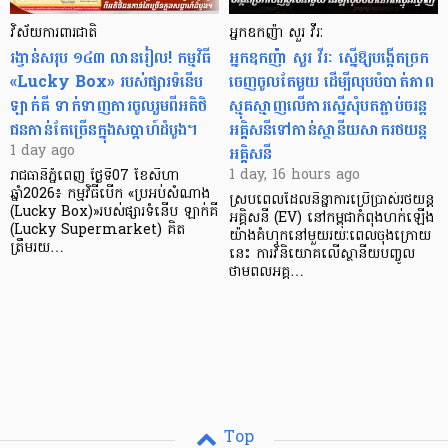
វិស័យការពារជាតិ
អ្នកឧកញ៉ា សួរ វីរៈ
រង្វាន់សរុប ១៤៣ លានរៀល! កម្មវិធី
អ្នកឧកញ៉ា សួរ វីរៈ ស្នើឱ្យបង្កើតច្រក
«Lucky Box» របស់ផ្សារទំនើប
ចេញចូលតែមួយ ដើម្បីលុបបំបាត់ភាព
ឡាក់គី ទាក់ទាញការចូលរួមពីអតិថិ
ស្មុគស្មាញលើការស្នើសុំបតភ្ជាប់ចរន្ត
ជនកាន់តែច្រើនក្នុងសប្តាហ៍ដំបូង។
អគ្គិសនីទៅកាន់ស្ថានីយសាករថយន្ត
អគ្គិសនី
1 day ago
1 day, 16 hours ago
រាជធានីភ្នំពេញ ថ្ងៃទី07 ខែសីហា
ឆ្នាំ2026៖ កម្មវិធីបើក «ប្រអប់សំណាង
ស្របពេលដែលនិន្នាការប្រើប្រាស់រថយន្ត
(Lucky Box)»របស់ផ្សារទំនើប ឡាក់គី
អគ្គិសនី (EV) នៅកម្ពុជាកំពុងហក់ឡើង
(Lucky Supermarket) គិត
យ៉ាងគំហុកនៅមួយរយៈពេលចុងក្រោយ
ត្រឹមរយ…
នេះ ការវិនិយោគលើស្ថានីយបញ្ចូល
ថាមពលអគ្គ…
Top