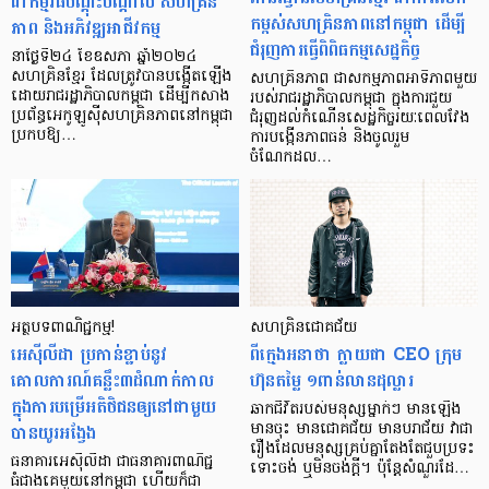
ជាកម្មវិធីបណ្ដុះបណ្ដាល សហគ្រិន
កម្ពស់សហគ្រិនភាពនៅកម្ពុជា ដើម្បី
ភាព និងអភិវឌ្ឍអាជីវកម្ម
ជំរុញការធ្វើពិពិធកម្មសេដ្ឋកិច្ច
នាថ្ងៃទី២៤ ខែឧសភា ឆ្នាំ២០២៤
សហគ្រិនខ្មែរ ដែលត្រូវបានបង្កើតឡើង
សហគ្រិនភាព ជាសកម្មភាពអាទិភាពមួយ
ដោយរាជរដ្ឋាភិបាលកម្ពុជា ដើម្បីកសាង
របស់រាជរដ្ឋាភិបាលកម្ពុជា ក្នុងការជួយ
ប្រព័ន្ធអេកូឡូស៊ីសហគ្រិនភាពនៅកម្ពុជា
ជំរុញដល់កំណើនសេដ្ឋកិច្ចរយៈពេលវែង
ប្រកបឱ្យ…
ការបង្កើនភាពធន់ និងចូលរួម
ចំណែកដល…
អត្ថបទពាណិជ្ជកម្ម!
សហគ្រិនជោគជ័យ
អេស៊ីលីដា ប្រកាន់ខ្ជាប់នូវ
ពីក្មេងអនាថា ក្លាយជា CEO ក្រុម
គោលការណ៍គន្លឹះ៣ដំណាក់កាល
ហ៊ុនតម្លៃ ១ពាន់លានដុល្លារ
ក្នុងការបម្រើអតិថិជនឲ្យនៅជាមួយ
ឆាកជីវិតរបស់មនុស្សម្នាក់ៗ មានឡើង
បានយូរអង្វែង
មានចុះ មានជោគជ័យ មានបរាជ័យ វាជា
រឿងដែលមនុស្សគ្រប់គ្នាតែងតែជួបប្រទះ
ធនាគារអេស៊ីលីដា ជាធនាគារពាណិជ្ជ
ទោះចង់ ឬមិនចង់ក្ដី។ ប៉ុន្ដែសំណួរដែ…
ធំជាងគេមួយនៅកម្ពុជា ហើយក៏ជា