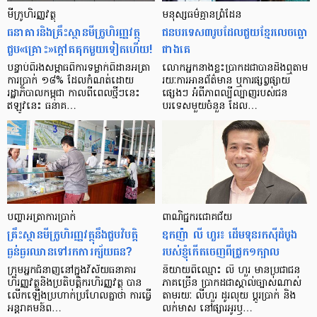
មីក្រូ​ហិរញ្ញវត្ថុ
មនុស្ស​ធម៌​គ្មាន​ព្រំដែន
ធនាគារ​និង​គ្រឹះស្ថាន​មីក្រូ​ហិរញ្ញវត្ថុ​
ជន​បរទេស​៣​រូប​ដែល​ជួយ​ខ្មែរ​លេច​ធ្លោ​
ជួប«គ្រោះ»ក្តៅ​គគុក​មួយ​ទៀត​ហើយ!
ជាង​គេ
បន្ទាប់​ពី​រង​សម្ពាធ​​ពី​ការ​ទម្លាក់​ពិដាន​អត្រា​
លោកអ្នក​នាង​ខ្លះ​ប្រាកដ​ជា​បាន​​ដឹង​ឮ​តាម​
ការ​ប្រាក់ ១៨​% ដែល​កំណត់​ដោយ​
រយៈ​ការ​អាន​ព័ត៌មាន ឬ​ការ​ផ្សព្វផ្សាយ​
រដ្ឋាភិបាល​កម្ពុជា កាល​ពី​ពេល​ថ្មីៗ​នេះ
ផ្សេងៗ អំពី​ភាព​ល្បីល្បាញ​របស់​ជន​
ឥឡូវ​នេះ ធនាគ…
បរទេស​មួយ​ចំនួន ដែល…
បញ្ហា​អត្រា​ការប្រាក់
ពាណិជ្ជករជោគជ័យ
គ្រឹះស្ថាន​មីក្រូ​ហិរញ្ញវត្ថុ​នឹង​ជួប​វិបត្តិ​
ឧកញ៉ា លី ហួរ៖ ដើមទុនរកស៊ីដំបូង
ធ្ងន់ធ្ងរ​ឈាន​ទៅ​រក​ការ​ក្ស័យធន?
របស់ខ្ញុំកើតចេញពីជ្រូក១ក្បាល
ក្រុម​អ្នក​ជំនាញ​នៅ​ក្នុង​វិស័យ​ធនាគារ
និយាយ​ពី​ឈ្មោះ លី ហួរ មាន​ប្រជាជន​
ហិរញ្ញវត្ថុ​និង​ប្រតិបត្តិករ​ហិរញ្ញ​វត្ថុ បាន​​
ភាគ​ច្រើន ប្រាកដ​ជា​ស្គាល់​ច្បាស់​ណាស់
លើក​ឡើង​ប្រហាក់​ប្រហែល​គ្នា​ថា ការ​ធ្វើ​
តាមរយៈ លីហួរ ដូរ​លុយ ប្តូរ​បា្រក់ និង​
អន្តរាគមន៍​ព…
លក់​មាស នៅ​ផ្សារ​អូរ​ឫ…