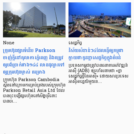
None
សេដ្ឋកិច្ច​
ក្រុមហ៊ុនផ្សារទំនើប Parkson
វិស័យ​សំខាន់ៗ​៤​ដែល​ធ្វើ​ឲ្យ​កម្ពុជា​
ចាញ់ក្ដីនៅតុលាការភ្នំពេញ និងតម្រូវ
ក្លាយ​ជា​កូន​ខ្លា​សេដ្ឋកិច្ច​ក្នុង​តំបន់
ឲ្យបង់ប្រាក់ជាង១៤៤ លានដុល្លារទៅ
ប្រទេស​កម្ពុជា​ត្រូវ​បាន​ធនាគារ​អភិវឌ្ឍន៍​
ឲ្យក្រុមហ៊ុនម្ចាស់ គម្រោង
អាស៊ី (ADB) ឲ្យ​រហ័ស​នាមថា «ខ្លា​
សេដ្ឋកិច្ច​ថ្មី​នៃ​អាស៊ី» ដោយសារ​ប្រទេស​
ក្រុមហ៊ុន Parkson Cambodia
អាស៊ី​អាគ្នេយ៍​មួយ​ន…
ស្ថិតនៅក្រោមការគ្រប់គ្រងរបស់ក្រុមហ៊ុន
Parkson Retail Asia Ltd ដែល
បានចុះបញ្ចីផ្សារហ៊ុននៅសិង្ហបុរីនោះ
បានចា…