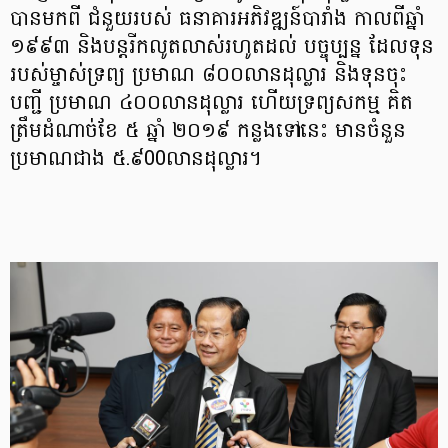
បានមកពី ជំនួយរបស់ ធនាគារអភិវឌ្ឍន៍បារាំង កាលពីឆ្នាំ
១៩៩៣ និងបន្តរីកលូតលាស់រហូតដល់ បច្ចុប្បន្ន ដែលទុន
របស់ម្ចាស់ទ្រព្យ ប្រមាណ ៨០០លានដុល្លារ និងទុនចុះ
បញ្ជី ប្រមាណ ៤០០លានដុល្លារ ហើយទ្រព្យសកម្ម គិត
ត្រឹមដំណាច់ខែ ៥ ឆ្នាំ ២០១៩ កន្លងទៅនេះ មានចំនួន
ប្រមាណជាង ៥.៩00លានដុល្លារ។