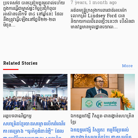
7 years, 1 month ago
ប្រទេសថៃ បានត្រៀមខ្លួនរួចរាល់ហើយ
ក្នុងការធ្វើជាម្ចាស់ផ្ទះកិច្ចប្រជុំកំពូល
អតីត​មន្រ្តី​ក្រសួង​ការពារ​ជាតិ​អាមេរិក
អាស៊ានលើកទី ៣៤ នៅឆ្នាំនេះ ដែល
លោកស្រី Lindsey Ford បាន​
នឹងត្រូវធ្វើឡើងនៅថ្ងៃទី​២២-២៣
និយាយ​កាល​ពី​ពេល​ថ្មីៗ​នេះ​ថា បើ​សិន​ជា​
មិថុន…
មាន​វត្តមាន​មូលដ្ឋាន​យោធា​…
Related Stories
More
អត្ថបទពាណិជ្ជកម្ម
ឯកឧត្តមវង្សី វិស្សុត-ពានរង្វាន់សហគ្រិន
សហគ្រិនខ្មែរបានសម្ពោធបើកដំណើរ
ខ្មែរ
ឯកឧត្តមវង្សី វិស្សុត៖ កម្មវិធីប្រគល់
ការគម្រោង “ធុរកិច្ចជំនាន់ថ្មី” ដែល
ពានរង្វាន់សហគ្រិនខ្មែរ ជាការលើក