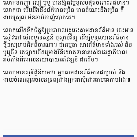
លោក​ឧកញ៉ា សៀ ឫទ្ធី បាន​ឱ្យ​តម្លៃ​ខ្ពស់​បំផុត​ចំពោះ​ព័ត៌មាន។
លោក​ថា បើ​យើង​ដឹង​ព័ត៌មាន​ច្រើន មាន​ចំណេះដឹង​ច្រើន គឺ​
ងាយ​ស្រួល មិន​ឆាប់​ចាញ់​បោក​គេ។
លោក​លើក​ទឹកចិត្ត​ឱ្យ​ប្រជាពលរដ្ឋ​ចេះ​តាមដាន​ព័ត៌មាន ចេះ​អាន​
សៀវភៅ មើល​ទូរទស្សន៍ ឬ​ស្តាប់​វិទ្យុ ដើម្បី​ទទួល​បាន​ព័ត៌មាន​
ថ្មីៗ​សម្រាប់​គិត​ពិចារណា។ ជា​ធម្មតា សារព័ត៌មាន​ទាំងអស់ តិច
ឬ​ច្រើន គេ​ផ្សាយ​ពី​គម្រោង​វិនិយោគ​នានា​របស់​រាជ​រដ្ឋាភិបាល
រាប់តាំង​ពី​គោល​នយោបាយ​អភិវឌ្ឍន៍ ជាដើម។
លោក​មាន​សុទិដ្ឋិនិយម​ថា អ្នក​តាមដាន​ព័ត៌មាន​ជា​ប្រចាំ នឹង​
ងាយ​ចំណេញ​អចលនទ្រព្យ​ជាង​អ្នក​រកស៊ី​ជោរ​តាម​គេ​តាម​ឯង៕