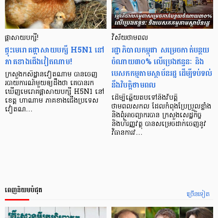
ផ្ដាសាយ​បក្សី!
វិស័យ​ថាមពល
ផ្ទុះ​មេរោគ​ផ្ដាសាយ​បក្សី H5N1 នៅ​
រដ្ឋាភិបាលកម្ពុជា សម្រេចកាត់បន្ថយ
ភាគ​ខាងជើង​វៀតណាម!
ចំណាយ៣០% លើប្រេងឥន្ធនៈ និង
បេសកកម្មតាមស្ថាប័នរដ្ឋ ដើម្បីទប់ទល់
ក្រសួង​កសិដ្ឋាន​វៀតណាម បាន​ចេញ​
នឹងវិបត្តិថាមពល
របាយការណ៍​មួយ​ឲ្យ​ដឹង​ថា គេ​បាន​រក
ឃើញ​មេរោគ​ផ្ដាសាយ​បក្សី H5N1 នៅ​
ដើម្បីឆ្លើយតបទៅនឹងវិបត្តិ
ខេត្ត​ ហាណាម ភាគខាងជើង​ប្រទេស​
ថាមពលសកល ដែលកំពុងប្រែប្រួលខ្លាំង
វៀតណ…
និងពុំអាចព្យាករបាន ក្រសួងសេដ្ឋកិច្ច
និងហិរញ្ញវត្ថុ បានសម្រេចដាក់ចេញនូវ
វិធានការវ…
ពេញនិយមបំផុត
ច្រើនទៀត