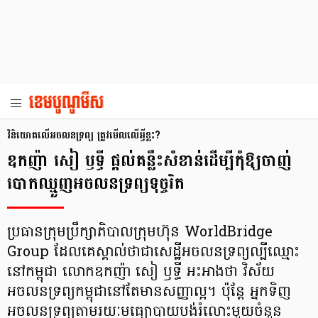
វិនិយោគលើ​អចលនទ្រព្យ ត្រូវមើល​លើ​អ្វីខ្លះ?
ឧកញ៉ា សៀ ឫទ្ធី ផ្តល់​គន្លឹះ​សំខាន់​ដើម្បី​កុំ​ឱ្យ​ចាញ់​
បោក​ឈ្មួញ​អចលន​ទ្រព្យ​ទុច្ចរិត
ប្រធាន​ក្រុមប្រឹក្សាភិបាល​ក្រុមហ៊ុន WorldBridge
Group ដែល​គេ​ស្គាល់​ថា​ជា​សេដ្ឋី​អចលនទ្រព្យ​ល្បី​ឈ្មោះ​​​
នៅ​កម្ពុជា លោក​ឧកញ៉ា សៀ ឫទ្ធី អះអាង​ថា វិស័យ​
អចលនទ្រព្យ​កម្ពុជា​នៅ​តែ​មាន​សញ្ញា​ល្អ។ ប៉ុន្តែ អ្នក​ទិញ​
អចលនទ្រព្យ​តាមរយៈ​មធ្យោបាយ​បង់​រំលោះ​មួយ​ចំនួន