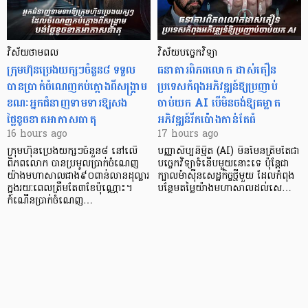
វិស័យថាមពល
វិស័យបច្ចេកវិទ្យា
ក្រុមហ៊ុនប្រេងយក្សៗចំនួន៨ ទទួល
ធនាគារពិភពលោក ដាស់តឿន
បានប្រាក់ចំណេញកប់ក្តោងពីសង្គ្រាម
ប្រទេសកំពុងអភិវឌ្ឍន៍ឱ្យប្រញាប់
ខណៈអ្នកជំនាញទាមទារឱ្យសង
ចាប់យក AI បើមិនចង់ឱ្យគម្លាត
ថ្លៃខូចខាតអាកាសធាតុ
អភិវឌ្ឍន៍រីកប៉ោងកាន់តែធំ
16 hours ago
17 hours ago
ក្រុមហ៊ុនប្រេងយក្សៗចំនួន៨ នៅលើ
បញ្ញាសិប្បនិម្មិត (AI) មិនមែនត្រឹមតែជា
ពិភពលោក បានប្រមូលប្រាក់ចំណេញ
បច្ចេកវិទ្យាទំនើបមួយនោះទេ ប៉ុន្តែជា
យ៉ាងមហាសាលជាង៩០ពាន់លានដុល្លារ
ក្បាលម៉ាស៊ីនសេដ្ឋកិច្ចថ្មីមួយ ដែលកំពុង
ក្នុងរយៈពេលត្រឹមតែ៣ខែប៉ុណ្ណោះ។
បន្ថែមតម្លៃយ៉ាងមហាសាលដល់សេ…
កំណើនប្រាក់ចំណេញ…