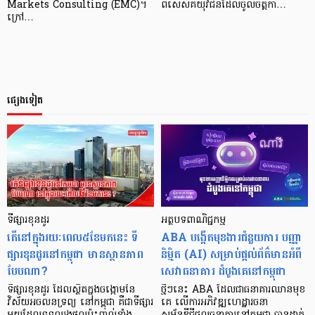
Markets Consulting (EMC)។
ពិសេស​គឺ​យុវជន​ដែល​ចូលចិត្ត​កា…
ក្រៅ​…
ផ្សេងទៀត
ទីផ្សារខុនដូរ
អត្ថបទពាណិជ្ជកម្ម
តើនៅក្នុងរយៈពេល៥ខែមកនេះ ទី
ABA បង្កើតមុខងារជំនួយការ បញ្ញា
ផ្សារខុនដូរនៅកម្ពុជា មានស្ថានភាព
និម្មិត (AI) សម្រាប់ផ្ដល់ព័ត៌មានអំពី
បែបណា?
សេវាធនាគារ ដំបូងគេនៅកម្ពុជា
ទីផ្សារខុនដូរ ដែលស្ថិតក្នុងចង្កោមនៃ
ថ្មីៗនេះ ABA ដែលជាធនាគារឈានមុខ
វិស័យអចលនទ្រព្យ នៅកម្ពុជា គឺជាទីផ្សារ
គេ លើការអភិវឌ្ឍហេដ្ឋារចនា