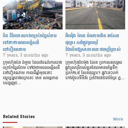
ចិន វិនិយោគរោងចក្រកែច្នៃសំរាម
ជីបម៉ុង លែន ចំណាយ​ជិត ៣សែន
ទៅជាថាមពលអគ្គិសនី
ដុល្លារ សង់ផ្លូវចូលបុរី
នៅវៀតណាម
និងបើកឱ្យសាធារណៈជនប្រើប្រាស់​
7 years, 3 months ago
7 years, 3 months ago
ក្រុមហ៊ុនចិន ធំមួយ ដែលដំណើរការរោង
ក្រុមហ៊ុនជីបម៉ុង លែន ប្រកាសសម្ពោធ
ចក្រកែច្នៃសំរាម ទៅជាថាមពលអគ្គិសនី
ផ្លូវចូលបុរីរបស់ខ្លួនដែលមានតម្លៃទឹក
នៅវៀតណាម កាលពីឆ្នាំមុននោះ
ប្រាក់២,៨ សែនដុល្លារ។ ផ្លូវនេះចាក់
បច្ចុប្បន្នរោងចក្រនេះ មាន សមត្ថភាព
កៅស៊ូបេទីមីន័រ ប្រវែង៧៥៣ម៉ែត្រ ភ្ជ…
បញ្ចេញថ…
Related Stories
More