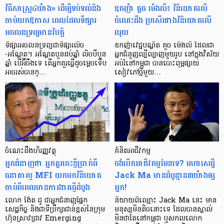
វិធីសាស្រ្ត​៤​យ៉ាង» ដើម្បី​ទប់ទល់​និង​
ឧកញ៉ា គួច ម៉េងលី៖ វិនិយោគ​លើ​
ចាប់​យក​ឱកាស​ ពេល​ដែល​ទីផ្សារ​
ចំណេះដឹង ប្រសើរ​ជាង​វិនិយោគ​លើ​
អចលនទ្រព្យ​មាន​វិបត្តិ
លុយ
ទីផ្សារ​អចលនទ្រព្យ​ជា​ទីផ្សារ​លិច​
ឧកញ៉ា​វេជ្ជបណ្ឌិត គួច ម៉េងលី ដែល​ជា​
-អណ្តែត។ អណ្តែត​បួន​ដប់​ឆ្នាំ លិច​បី​បួន​
អ្នក​ជំនួញ​​ល្បី​ល្បាញ​មួយ​រូប នៅ​ក្នុង​វិស័យ​
ឆ្នាំ បើ​អ៊ីចឹងទេ តើ​អ្នក​គួរ​ធ្វើ​ដូចម្តេច​ទើប​
អប់រំ​នៅ​កម្ពុជា បាន​បោះ​ពុម្ព​ផ្សាយ​
អាច​រស់បាន​ក្…
សៀវភៅថ្មី​​មួយ​…
ចំណេះដឹងហិរញ្ញវត្ថុ
គំនិត​អាជីវកម្ម
អ្នក​ជំនាញថា អ្នក​គួរ​ចេះ​ខ្ចី​ប្រាក់​ពី​
ចង់​បើក​អាជីវកម្ម​មែន​ទេ? មហា​សេដ្ឋី
ធនាគារ​ឬ​ MFI យក​មក​វិនិយោគ​
Jack Ma មាន​ដំបូន្មាន​៣​យ៉ាង​ឲ្យ​
ចាប់​ពី​ពេល​មាន​ការងារ​ធ្វើ​ដំបូង
អ្នក!
លោក ង៉ែត ជូ ជាអ្នក​ជំនាញ​ផ្នែក​
និយាយ​ពី​ឈ្មោះ Jack Ma នេះ មាន​
សេដ្ឋកិច្ច និង​ជាទីប្រឹក្សា​ជាន់​ខ្ពស់​នៃ​ក្រុម
មនុស្ស​មិន​តិច​នោះ​ទេ ដែល​បាន​ស្គាល់
ហ៊ុន​ស្រាវជ្រាវ​ Emerging
មិន​ថា​តែ​នៅ​កម្ពុជា ឬ​សកល​លោក