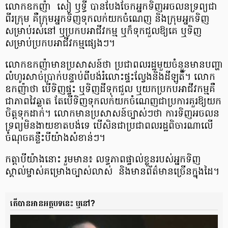
លោក​ឧកញ៉ា សៀ ឫទ្ធី បាន​បែងចែក​អ្នក​ទិញ​អចលនទ្រព្យ​ជា​
ពីរ​ក្រុម គឺ​ក្រុម​អ្នក​ទិញ​ទុក​លក់​យក​ចំណេញ និង​ក្រុម​អ្នក​ទិញ​
សម្រាប់​រស់នៅ ឬ​ប្រកប​អាជីវកម្ម​ ឬ​ក៏​ទុក​ជួល​ឱ្យ​គេ ឬ​ទិញ​
សម្រាប់​ប្រកប​អាជីវកម្ម​ផ្សេងៗ។
លោក​ឧកញ៉ា​មាន​ប្រសាសន៍​ថា ប្រជាពលរដ្ឋ​មួយ​ចំនួន​មាន​បញ្ហា​
លំហូរ​សាច់​ប្រាក់​បន្ទាប់​ពី​បង់​រំលោះ​ផ្ទះ​ល្វែង​និង​ដីឡូតិ៍។ លោក​
ឧកញ៉ា​ថា បើ​ទិញ​ផ្ទះ​ ឬ​ទិញ​ដី​ទុក​ជួល ​ឬ​យក​ប្រកប​អាជីវកម្ម​គឺ​
ជា​ភាព​វៃឆ្លាត តែ​បើ​ទិញ​ទុក​លក់​យក​ចំណេញ​ជា​ប្រការ​គួរ​ឱ្យ​យក​
ចិត្ត​ទុក​ដាក់។ លោក​មាន​ប្រសាសន៍​ច្បាស់ៗ​ថា ការ​ទិញ​អចលន
ទ្រព្យ​មិន​ងាយ​ខាត​បង់​ទេ បើ​សិន​ជា​ប្រជាពលរដ្ឋ​ពិចារណា​លើ​
ចំណុច​គន្លឹះ​បី​យ៉ាង​សំខាន់ៗ។
កត្តា​បី​យ៉ាង​នោះ រួមមាន៖ លទ្ធភាព​ផ្ទាល់​ខ្លួន​របស់​អ្នក​ទិញ
ស្គាល់​ម្ចាស់​គម្រោង​ច្បាស់​លាស់ និង​មាន​ព័ត៌មាន​ច្រើន​ក្នុង​ដៃ។
តើបានអានអត្ថបទនេះ ឬនៅ?