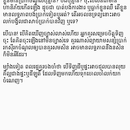
ខ្លួន​មាន​ប្រាក់​ចំណូល​ប៉ុន្មាន? បង់​ប៉ុន្មាន? ចុះ​បើ​សិន​ជា​មាន​
ហានិភ័យ​កើត​ឡើង ដូចជា បាត់បង់​ការងារ ឬ​ធ្លាក់​ខ្លួន​ឈឺ តើ​ខ្លួន​
មាន​លទ្ធភាព​បង់​ប្រាក់​ទៀត​ឬ​អត់? តើ​អចលនទ្រព្យ​នោះ​អាច​
លក់​បង្វិល​ជា​សាច់​ប្រាក់​បាន​វិញ ឬទេ?
បើ​បាន! បើ​គិត​ឃើញ​ច្បាស់​លាស់​ហើយ អ្នក​គួរ​សម្រេច​ចិត្ត​ទិញ​
ចុះ តែ​គិត​ចុះ​ឡើង​នៅ​មិន​ច្បាស់​ទេ គួរ​ណាស់​ព្យាយាម​សន្សំ​ប្រាក់
រកស៊ី​រក​ចំណូល​ឲ្យ​បាន​គួរសម​សិន អាច​មាន​លទ្ធភាព​នឹងន​សិន
ក៏​មិន​អី​ដែរ។
ម្យ៉ាងទៀត ពលរដ្ឋ​គួរ​ចងចាំ​ថា បើ​ទិញ​ដី​ឬ​ផ្ទះ​អាច​ជួល​បាន​លុយ
គឺ​ល្អ​ជាង​ផ្ទះ​ឬ​ដី​ឡូតិ៍ ដែល​ទិញ​មក​ហើយ​ទុក​ចោល​ចាំ​លក់​យក​
ចំណេញ។