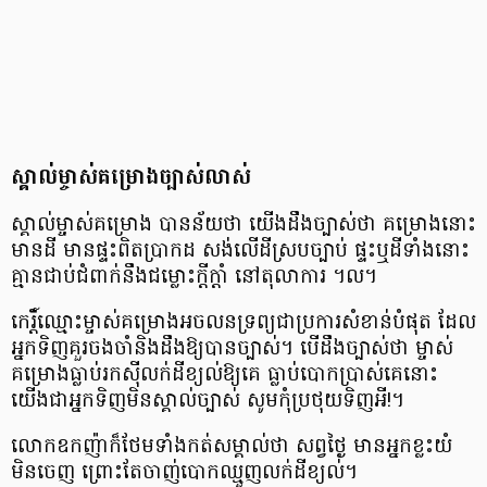
ស្គាល់​ម្ចាស់​​គម្រោង​​ច្បាស់​លាស់
ស្គាល់​ម្ចាស់​គម្រោង​ បាន​ន័យ​ថា យើង​ដឹង​ច្បាស់​ថា គម្រោង​នោះ​
មាន​ដី មាន​ផ្ទះ​ពិត​ប្រាកដ សង់​លើ​ដី​ស្រប​ច្បាប់ ផ្ទះ​ឬ​ដី​ទាំង​នោះ​
គ្មាន​ជាប់​ជំពាក់​នឹង​ជម្លោះ​ក្តីក្ដាំ នៅ​តុលាការ ។ល។
កេរ្តិ៍​ឈ្មោះ​ម្ចាស់​គម្រោង​អចលនទ្រព្យ​ជា​ប្រការ​សំខាន់​បំផុត ដែល​
អ្នក​ទិញ​គួរ​ចងចាំ​និង​ដឹង​ឱ្យ​បាន​ច្បាស់។ បើ​ដឹង​ច្បាស់​ថា ម្ចាស់​
គម្រោង​ធ្លាប់​រកស៊ី​លក់​ដី​ខ្យល់​ឱ្យ​គេ ធ្លាប់​បោក​ប្រាស់​គេ​នោះ
យើង​ជា​អ្នក​ទិញ​មិន​ស្គាល់​ច្បាស់ សូម​កុំ​ប្រថុយ​ទិញ​អី!។
លោក​ឧកញ៉ា​ក៏​ថែម​ទាំង​កត់​សម្គាល់​ថា សព្វថ្ងៃ មាន​អ្នក​ខ្លះ​យំ​
មិន​ចេញ ​ព្រោះ​តែ​ចាញ់​បោក​ឈ្មួញ​លក់​ដី​ខ្យល់។