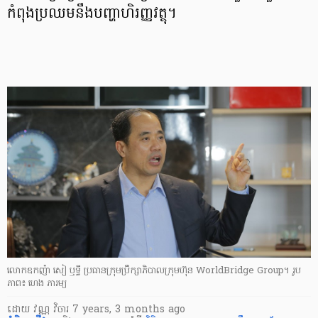
កំពុង​ប្រឈម​នឹង​បញ្ហា​ហិរញ្ញវត្ថុ។
លោកឧកញ៉ា សៀ ឫទ្ធី ប្រធាន​ក្រុមប្រឹក្សាភិបាល​ក្រុមហ៊ុន WorldBridge Group។ រូប
ភាព៖ ហេង ភារម្យ
ដោយ
វណ្ណ វិចារ
7 years, 3 months ago