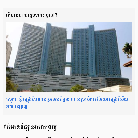
តើបានអានអត្ថបទនេះ ឬនៅ?
កម្ពុជា ស្ថិតក្នុងចំណោមប្រទេសកំពូល ៣ សម្រាប់ការវិនិយោគក្នុងវិស័យ
អចលនទ្រព្យ
ព័ត៌មាន​​ទីផ្សារ​​អចលទ្រព្យ