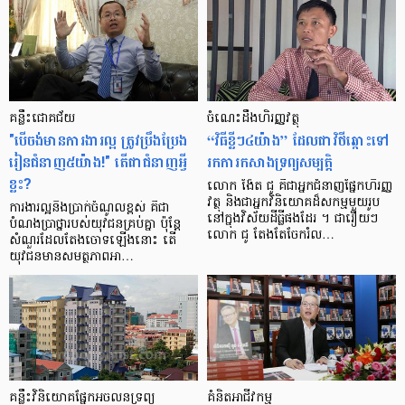
គន្លឹះជោគជ័យ
ចំណេះដឹងហិរញ្ញវត្ថុ
"បើ​ចង់​មាន​ការងារ​ល្អ ត្រូវ​ប្រឹងប្រែង​
“វិធីខ្លីៗ​៤​យ៉ាង” ដែល​ជា​វិថី​ឆ្ពោះ​ទៅ​
រៀន​ជំនាញ​៥​យ៉ាង!" តើ​ជា​ជំនាញ​អ្វី
រក​ការកសាង​ទ្រព្យ​សម្បត្តិ
ខ្លះ?
លោក ង៉ែត ជូ គឺ​ជា​អ្នកជំនាញ​ផ្នែក​ហិរញ្ញ​
វត្ថុ និង​ជា​អ្នកវិនិយោគដ៏សកម្មមួយរូប
ការងារល្អ​និង​ប្រាក់​ចំណូល​ខ្ពស់ គឺ​ជា​
នៅក្នុង​វិស័យ​ដីធ្លីផងដែរ ។ ជារឿយៗ
បំណង​ប្រាថ្នា​របស់​យុវជន​គ្រប់​គ្នា ប៉ុន្តែ
លោក ជូ តែងតែចែករំល…
សំណួរ​ដែល​តែង​ចោទ​ឡើង​នោះ តើ​
យុវជន​មាន​សមត្ថភាព​អា…
គន្លឹះវិនិយោគផ្នែក​អចលនទ្រព្យ
គំនិត​អាជីវកម្ម