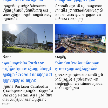
ក្រុម​អ្នក​ជំនាញ​នៅ​ក្នុង​វិស័យ​ធនាគារ
និយាយ​ពី​ឈ្មោះ លី ហួរ មាន​ប្រជាជន​
ហិរញ្ញវត្ថុ​និង​ប្រតិបត្តិករ​ហិរញ្ញ​វត្ថុ បាន​​
ភាគ​ច្រើន ប្រាកដ​ជា​ស្គាល់​ច្បាស់​ណាស់
លើក​ឡើង​ប្រហាក់​ប្រហែល​គ្នា​ថា ការ​ធ្វើ​
តាមរយៈ លីហួរ ដូរ​លុយ ប្តូរ​បា្រក់ និង​
អន្តរាគមន៍​ព…
លក់​មាស នៅ​ផ្សារ​អូរ​ឫ…
None
សេដ្ឋកិច្ច​
ក្រុមហ៊ុនផ្សារទំនើប Parkson
វិស័យ​សំខាន់ៗ​៤​ដែល​ធ្វើ​ឲ្យ​កម្ពុជា​
ចាញ់ក្ដីនៅតុលាការភ្នំពេញ និងតម្រូវ
ក្លាយ​ជា​កូន​ខ្លា​សេដ្ឋកិច្ច​ក្នុង​តំបន់
ឲ្យបង់ប្រាក់ជាង១៤៤ លានដុល្លារទៅ
ប្រទេស​កម្ពុជា​ត្រូវ​បាន​ធនាគារ​អភិវឌ្ឍន៍​
ឲ្យក្រុមហ៊ុនម្ចាស់ គម្រោង
អាស៊ី (ADB) ឲ្យ​រហ័ស​នាមថា «ខ្លា​
សេដ្ឋកិច្ច​ថ្មី​នៃ​អាស៊ី» ដោយសារ​ប្រទេស​
ក្រុមហ៊ុន Parkson Cambodia
អាស៊ី​អាគ្នេយ៍​មួយ​ន…
ស្ថិតនៅក្រោមការគ្រប់គ្រងរបស់ក្រុមហ៊ុន
Parkson Retail Asia Ltd ដែល
បានចុះបញ្ចីផ្សារហ៊ុននៅសិង្ហបុរីនោះ
បានចា…