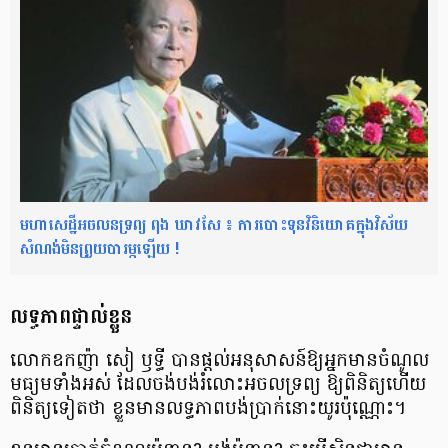
មហាសេដ្ឋីអចលនទ្រព្យ ពុង ឃាវសែ ៖ ការបោះទុនវិនិយោគក្នុងវិស័យ
សំណង់មិនព្រួយបារម្ភឡើយ !
លទ្ធភាព​​ផ្ទាល់​​ខ្លួន
លោកឧកញ៉ា សៀ ឫទ្ធី បាន​ផ្តល់​អនុសាសន៍​ឱ្យ​អ្នក​មាន​ចំណូល​
មធ្យម​ទាំង​អស់ ដែល​ចង់​បង់​រំលោះ​អចលទ្រព្យ ឱ្យ​ពិនិត្យ​ហើយ​
ពិនិត្យ​ទៀត​ថា ខ្លួន​មាន​លទ្ធភាព​បង់​ប្រាក់​នោះ​យូរ​ប៉ុណ្ណោះ។