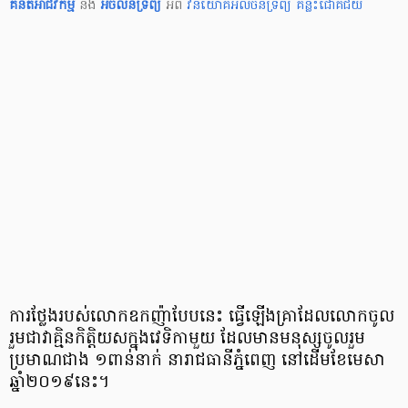
គំនិតអាជីវកម្ម
និង
អចលនទ្រព្យ
អំពី
វិនិយោគអលចនទ្រព្យ
គន្លឹះជោគជ័យ
ការ​ថ្លែង​របស់​លោក​ឧកញ៉ា​បែប​នេះ ធ្វើ​ឡើង​គ្រា​ដែល​លោក​ចូល
រួម​ជា​វាគ្មិន​កិត្តិយស​ក្នុង​វេទិកា​មួយ ដែល​មាន​មនុស្ស​ចូលរួម​
ប្រមាណ​ជាង ១​ពាន់​នាក់ នា​រាជ​ធានី​ភ្នំពេញ នៅ​ដើម​ខែ​មេសា
ឆ្នាំ​២០១៩​នេះ។