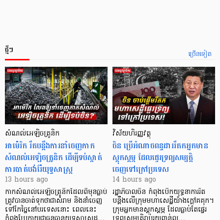
ថ្មីៗ
ច្រើនទៀត
សំណល់អេឡិចត្រូនិក
វិស័យហិរញ្ញវត្ថុ
អាម៉េរិក រឹតបន្តឹងការនាំចេញកាក
ចិន ប្រើ​អំណាចពន្ធដាររឹតកអ្នកមាន
សំណល់អេឡិចត្រូនិក ដើម្បីទប់ស្កាត់
ស្ដុកស្ដម្ភ ដែលផ្ទេរទ្រព្យសម្បត្តិ
ការបាត់បង់រ៉ែយុទ្ធសាស្ត្រ
ចេញទៅក្រៅប្រទេស
13 hours ago
14 hours ago
កាក​សំណល់​អេឡិច​ត្រូនិកដែល​ពីមុនធ្លាប់​
រដ្ឋាភិបាលចិន កំពុងបើកយុទ្ធនាការរឹត
ត្រូវបានចាត់ទុកថាជាសំរាម និងនាំចេញ
បន្តឹងលើក្រុមមហាសេដ្ឋី​យ៉ាង​ក្ដៅគគុក។
ទៅកែច្នៃនៅបរទេស​នោះ ពេលនេះ
​ក្រុមអ្នកមានស្ដុកស្ដម្ភ ដែល​ធ្លាប់​តែផ្ទេរ
កំពុងប្រែក្លាយជាធនធានយុទ្ធសាស្ត្រដ…
ទ្រព្យសម្បត្តិរាប់រយពាន់ល…