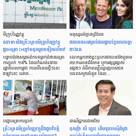
មីក្រូ​ហិរញ្ញវត្ថុ
មនុស្ស​ធម៌​គ្មាន​ព្រំដែន
ធនាគារ​និង​គ្រឹះស្ថាន​មីក្រូ​ហិរញ្ញវត្ថុ​
ជន​បរទេស​៣​រូប​ដែល​ជួយ​ខ្មែរ​លេច​ធ្លោ​
ជួប«គ្រោះ»ក្តៅ​គគុក​មួយ​ទៀត​ហើយ!
ជាង​គេ
បន្ទាប់​ពី​រង​សម្ពាធ​​ពី​ការ​ទម្លាក់​ពិដាន​អត្រា​
លោកអ្នក​នាង​ខ្លះ​ប្រាកដ​ជា​បាន​​ដឹង​ឮ​តាម​
ការ​ប្រាក់ ១៨​% ដែល​កំណត់​ដោយ​
រយៈ​ការ​អាន​ព័ត៌មាន ឬ​ការ​ផ្សព្វផ្សាយ​
រដ្ឋាភិបាល​កម្ពុជា កាល​ពី​ពេល​ថ្មីៗ​នេះ
ផ្សេងៗ អំពី​ភាព​ល្បីល្បាញ​របស់​ជន​
ឥឡូវ​នេះ ធនាគ…
បរទេស​មួយ​ចំនួន ដែល…
បញ្ហា​អត្រា​ការប្រាក់
ពាណិជ្ជករជោគជ័យ
គ្រឹះស្ថាន​មីក្រូ​ហិរញ្ញវត្ថុ​នឹង​ជួប​វិបត្តិ​
ឧកញ៉ា លី ហួរ៖ ដើមទុនរកស៊ីដំបូង
ធ្ងន់ធ្ងរ​ឈាន​ទៅ​រក​ការ​ក្ស័យធន?
របស់ខ្ញុំកើតចេញពីជ្រូក១ក្បាល