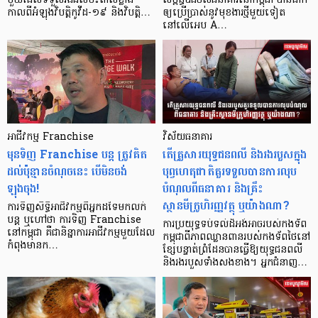
មួយដែលទទួលរងផលប៉ះពាល់ខ្លាំង
សម្ព័ន្ធឌីជីថលធនាគារនៅកម្ពុជា បានដាក់
កាលពីអំឡុងវិបត្តិកូវីដ-១៩ និងវិបត្តិ…
ឲ្យប្រើប្រាស់នូវមុខងារថ្មីមួយទៀត
នៅលើអេប A…
អាជីវកម្ម Franchise
វិស័យធនាគារ
មុន​ទិញ Franchise បន្ត ត្រូវ​គិត​
តើគ្រួសារយុទ្ធជនពលី និងរងរបួសក្នុង
ដល់​ប៉ុន្មាន​ចំណុច​នេះ បើ​មិន​ចង់​
បុព្វហេតុជាតិគួរទទួលបានការលុប
ឡុងចុង!
បំណុលពីធនាគារ និងគ្រឹះ
ស្ថានមីក្រូហិរញ្ញវត្ថុ ឬយ៉ាងណា?
ការ​ទិញ​សិទ្ធិ​អាជីវកម្ម​ពី​អ្នក​ដទៃ​មក​លក់​
បន្ត ឬ​ហៅ​ថា ការ​ទិញ Franchise
ការប្រយុទ្ធទប់ទល់ដ៏អង់អាចរបស់កងទ័ព
នៅ​កម្ពុជា គឺ​ជា​និន្នាការ​អាជីវកម្ម​មួយ​ដែល​
កម្ពុជាពីភាពឈ្លានពានរបស់កងទ័ពថៃនៅ
កំពុង​មាន​ក…
ខ្សែបន្ទាត់ព្រំដែនបានធ្វើឱ្យយុទ្ធជនពលី
និងរងរបួសទាំងសងខាង។ អ្នកជំនាញ…