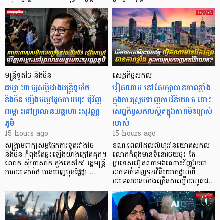
មន្ត្រីទូតថៃ និងចិន
សេដ្ឋកិច្ចសកល
ជម្លោះពាក្យសម្តីរវាងមន្ត្រីទូតថៃ
វៀតណាម នៅតែរក្សាបានភាពខ្លាំង
និងចិន ឡើងកម្ដៅដូចបាយពុះ ជុំវិញ
ក្នុងការស្រូបទាញការវិនិយោគ​ ទោះ
ជម្លោះនៅព្រលានយន្តហោះសុវណ្ណ
សេដ្ឋកិច្ចសកលស្ថិតក្នុងភាពមិនច្បាស់
ភូមិ
លាស់
15 hours ago
15 hours ago
សង្គ្រាមពាក្យសម្តីផ្នែកការទូតរវាងថៃ
ខណៈពេលដែលលំហូរវិនិយោគសកល
និងចិន កំពុងតែផ្ទុះឡើងយ៉ាងក្តៅគគុក។
លោកកំពុងមានទំនោរថយចុះ តែ
លោក ស៊ីហាសាក់ ភួងកេតកែវ រដ្ឋមន្ត្រី
ប្រទេសវៀតណាមឯណោះវិញបែរជា
ការបរទេសថៃ បានចេញមុខផ្លែផ្កា …
អាចទាក់ទាញទុនវិនិយោគផ្ទាល់ពី
បរទេសបានយ៉ាងច្រើនសម្បើមរហូតដ…