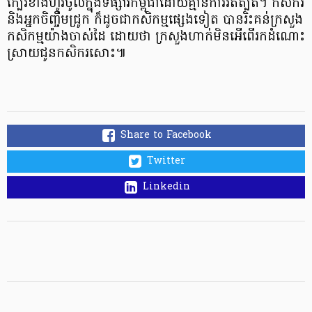
ក្បែរ​ខាង​ហូរ​ចូល​ក្នុង​ទីផ្សារ​កម្ពុជា​ដោយ​គ្មាន​ការរឹតត្បិត។ កសិករ​​
និង​អ្នក​ចិញ្ចឹម​ជ្រូក​ ក៏ដូចជា​កសិកម្ម​ផ្សេង​ទៀត បាន​រិះគន់​ក្រសួង​
កសិកម្ម​យ៉ាង​ចាស់​ដៃ ដោយ​ថា​ ក្រសួង​ហាក់​មិន​អើ​ពើ​រក​ដំណោះ
ស្រាយ​ជូន​កសិករ​សោះ៕
Share to Facebook
Twitter
Linkedin