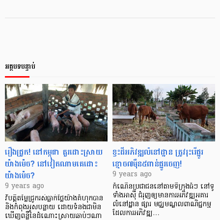
អត្ថបទបន្ទាប់
រឿងជ្រូក! នៅ​កម្ពុជា គួរដោះស្រាយ​
ខ្វះដី​អភិវឌ្ឍ​លំនៅដ្ឋាន ត្រូវ​រុះរើ​ផ្នូរ​
យ៉ាងម៉េច? នៅ​វៀតណាម​គេ​ដោះ​
ខ្មោច​៧ម៉ឺន​៥​ពាន់​ផ្នូរចេញ!
យ៉ាង​ម៉េច?
9 years ago
9 years ago
កំណើន​ប្រជាជន​នៅតាម​ទីក្រុងធំៗ នៅ​ទូ
ទាំង​អាស៊ី ជំរុញ​ឲ្យ​មាន​ការ​អភិវឌ្ឍ​អគារ​
វិបត្តិ​តម្លៃ​ជ្រូក​រស់​ធ្លាក់​ថ្លៃ​យ៉ាង​គំហុក​​បាន​
លំនៅ​ដ្ឋាន ផ្សារ មជ្ឈមណ្ឌល​ពាណិជ្ជកម្ម​​
និងកំពុង​អូសបន្លាយ​ ដោយ​ទំនង​ជា​មិន​
ដែល​ការ​អភិវឌ្ឍ​…
ឃើញ​ពន្លឺ​នៃ​ដំណោះស្រាយ​ឆាប់ៗ​ណា​