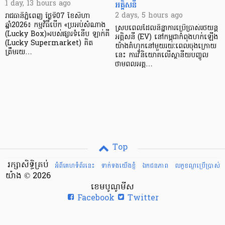
អគ្គិសនី
1 day, 13 hours ago
2 days, 5 hours ago
រាជធានីភ្នំពេញ ថ្ងៃទី07 ខែសីហា
ឆ្នាំ2026៖ កម្មវិធីបើក «ប្រអប់សំណាង
ស្របពេលដែលនិន្នាការប្រើប្រាស់រថយន្ត
(Lucky Box)»របស់ផ្សារទំនើប ឡាក់គី
អគ្គិសនី (EV) នៅកម្ពុជាកំពុងហក់ឡើង
(Lucky Supermarket) គិត
យ៉ាងគំហុកនៅមួយរយៈពេលចុងក្រោយ
ត្រឹមរយ…
នេះ ការវិនិយោគលើស្ថានីយបញ្ចូល
ថាមពលអគ្គ…
Top
រក្សាសិទ្ធិគ្រប់
អំពីគេហទំព័រនេះ
ទាក់ទងយើងខ្ញំ
ឯកជនភាព
លក្ខខណ្ឌ​ប្រើ​ប្រាស់
យ៉ាង © 2026
ខេមបូណូមីស
Facebook
Twitter