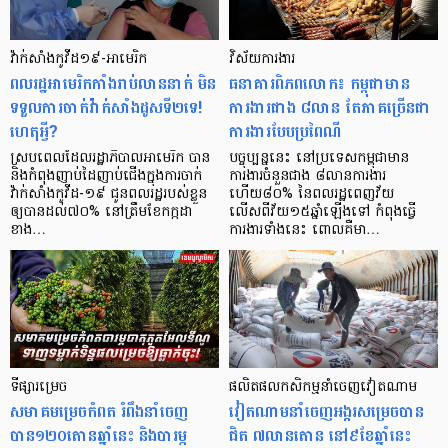
វ៉ាក់សាំងកូវីដ១៩-អាមេរិក​
វិស័យការងារ
ពលរដ្ឋអាមេរិកកាំងរាប់លាននាក់ មិន
ធនាគារពិភពលោក៖ កម្ពុជាមាន
ទទួលការចាក់វ៉ាក់សាំងដូសទី២ទេ!
ការងារជាង ៨លាន តែភាគច្រើនជា
ហេតុអ្វី?
ការងារបែបប្រពៃណី
ស្របពេលដែលរដ្ឋាភិបាលអាមេរិក បាន
បច្ចុប្បន្ននេះ នៅប្រទេសកម្ពុជាមាន
និងកំពុងញាប់ដៃញាប់ជើងក្នុងការចាក់
ការងារចំនួនជាង ៨លានការងារ
វ៉ាក់សាំងកូវីដ-១៩ ជូនពលរដ្ឋរបស់ខ្លួន
ហើយ៨០% នៃពលរដ្ឋពេញវ័យ
ឲ្យបានដល់៧០% នៅត្រឹមខែកក្កដា
លើសពីវ័យ១៥ឆ្នាំឡើងទៅ កំពុងធ្វើ
ខាង…
ការងារទាំងនេះ ពោលគឺមា…
ទីផ្សារម្រេច
ផលិតផល​កសិកម្ម​នាំចេញ​វៀតណាម
សមាគមម្រេចកំពត រំពឹងនាំចេញ
វៀតណាមនាំចេញអង្ករសម្រេចបាន
បាន១២០តោនឆ្នាំនេះ និងបារម្ភ
ជិត ៧លានតោន នៅ៩ខែឆ្នាំនេះ