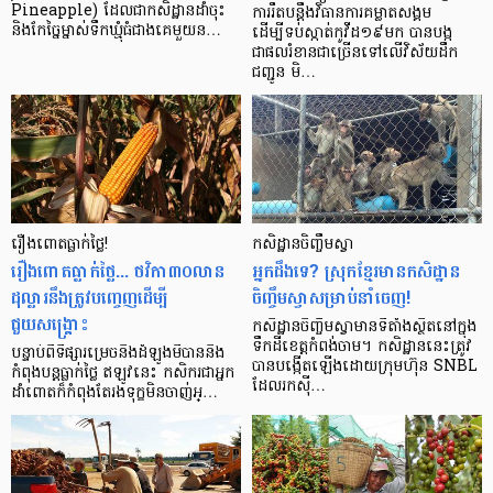
Pineapple) ដែលជាកសិដ្ឋានដាំចុះ
ការរឹតបន្ដឹងវិធានការគម្លាតសង្គម
និងកែច្នៃម្នាស់ទឹកឃ្មុំធំជាងគេមួយន…
ដើម្បីទប់ស្កាត់កូវីដ១៩មក បានបង្ក
ជាផលរំខានជាច្រើនទៅលើវិស័យដឹក
ជញ្ជូន មិ…
រឿង​ពោត​ធ្លាក់​ថ្លៃ!
កសិដ្ឋាន​ចិញ្ចឹម​ស្វា
រឿង​ពោត​ធ្លាក់​ថ្លៃ... ថវិកា​៣០លាន
អ្នក​ដឹង​ទេ? ស្រុក​ខ្មែរ​មាន​កសិដ្ឋាន​
ដុល្លារនឹងត្រូវបញ្ចេញដើម្បី​
ចិញ្ចឹម​ស្វា​សម្រាប់​នាំ​ចេញ!
ជួយសង្គ្រោះ
កសិដ្ឋាន​ចិញ្ចឹម​ស្វា​មាន​ទីតាំង​ស្ថិត​នៅ​ក្នុង​
ទឹក​ដី​ខេត្ត​កំពង់ចាម។ កសិដ្ឋាន​នេះ​ត្រូវ​
បន្ទាប់​ពី​ទីផ្សារ​​ម្រេច​និង​ដំឡូងមី​បាន​និង​
បាន​បង្កើត​ឡើង​ដោយ​ក្រុមហ៊ុន SNBL
កំពុង​បន្ត​ធ្លាក់​​ថ្លៃ ឥឡូវ​នេះ កសិករ​ជា​អ្នក​
ដែល​រកស៊ី​…
ដាំ​ពោត​ក៏​កំពុង​តែ​រង​ទុក្ខ​មិន​ចាញ់​អ្…