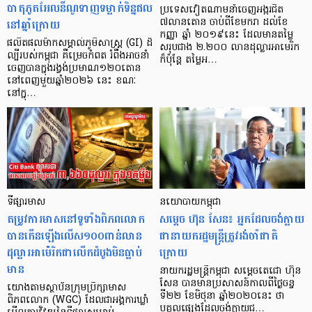
បាតុភូតអែលនីណូទាញទម្លាក់ទិន្នផល
ប្រទេសវៀតណាមនាំចេញអង្ករជិត
នៅឆ្នាំក្រោយ
៧លានតោន ចាប់ពីខែមករា ដល់ខែ
កញ្ញា ឆ្នាំ ២០១៩នេះ ដែលមានតម្លៃ
ផលិតផលម៉ាកសម្គាល់ភូមិសាស្ត្រ (GI) ដ៏
សរុបជាង ២.២០០ លានដុល្លារអាមេរិក
ល្បីរបស់កម្ពុជា គឺម្រេចកំពត រំពឹងអាចនាំ
ក៏ប៉ុន្តែ តម្លៃអ…
ចេញបានក្នុងរង្វង់ប្រមាណ១២០តោន
នៅពេញមួយឆ្នាំ២០២៦ នេះ ខណៈ
នៅក្នុ…
ទីផ្សារមាស
នយោបាយ​កម្ពុជា
តម្រូវការមាសនៅទូទាំងពិភពលោក
សម្តេច ហ៊ុន សែន៖ អ្នក​ដែល​ចង់​ក្លាយ​
បានកើនឡើងលើស១០០ពាន់លាន
ជា​នាយករដ្ឋមន្រ្តី​ត្រូវ​រង់ចាំ​ជាតិ​
ដុល្លារអាម៉េរិកជាលើកដំបូងមិនធ្លាប់
ក្រោយ
មាន
នាយករដ្ឋមន្រ្តី​កម្ពុជា សម្តេច​តេជោ ហ៊ុន
សែន បាន​មាន​ប្រសាសន៍​កាលពី​ថ្ងៃ​ចន្ទ
យោងតាមស្ថាប័នក្រុមប្រឹក្សាមាស
ទី២២ ខែមិថុនា ឆ្នាំ២០២០​នេះ ថា
ពិភពលោក (WGC) ដែលជាអង្គការឃ្លាំ
បុគ្គល​ផ្សេង​ដែល​ចង់ក្លាយ​ជ…