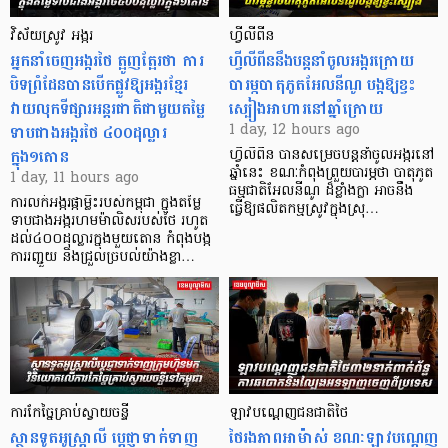
វិស័យស្រូវ អង្ករ
ហ្វីលីពីន
អ្នកនាំចេញអង្ករថៃ ត្អូញត្អែរថា ការ
ហ្វីលីពីននឹងបន្តនាំចូលអង្ករក្រោយ
បិទព្រំដែនបានបើកផ្លូវឱ្យអង្ករខ្មែរ
បារម្ភបាតុភូតអែលនីណូ បង្កឱ្យខ្វះ
វាយលុកទីផ្សារអន្តរជាតិជាមួយតម្លៃ
ស្បៀងអាហារនៅឆ្នាំក្រោយ
ទាបជាងអង្ករថៃ ៤០០ដុល្លារ
1 day, 12 hours ago
ក្នុង១តោន
ហ្វីលីពីន បាន​សម្រេចបន្តនាំចូលអង្ករនៅ
ឆ្នាំនេះ ខណៈកំពុងព្រួយបារម្ភថា បាតុភូត
1 day, 11 hours ago
ធម្មជាតិអែលនីណូ ដ៏ខ្លាំងក្លា​ អាចនឹង
ការលក់អង្ករផ្កាម្លិះរបស់កម្ពុជា ក្នុងតម្លៃ
ធ្វើឱ្យផលិតកម្មស្រូវក្នុងស្រុ…
ទាបជាងអង្ករហមម៉ាលិសរបស់ថៃ រហូត
ដល់៤០០ដុល្លារក្នុងមួយតោន កំពុងបង្ក
ការរញ្ជួយ និងជ្រួលច្របល់យ៉ាងខ្លា…
ការកែច្នៃគ្រាប់ស្វាយចន្ទី
ឡាវបណ្តេញជនជាតិថៃ
ស្ថានទូតអូស្ត្រាលី ប្តេជ្ញាទាក់ទាញ
ថៃរងភាពអាម៉ាស់ ខណៈឡាវបណ្តេញ