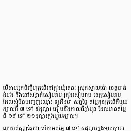
បើ​តាម​អ្នក​ចិញ្ចឹម​ក្រពើ​នៅ​ក្នុង​ឃុំ​រតនៈ ស្រុក​ស្វាយប៉ោ ខេត្ត​បាត់
ដំបង និង​នៅ​សង្កាត់​សៀមរាប ក្រុង​សៀមរាប ខេត្ត​សៀមរាប
ដែល​សុំ​មិន​បញ្ចេញ​ឈ្មោះ ឲ្យ​ដឹងថា សព្វ​ថ្ងៃ តម្លៃ​កូន​ក្រពើ​​គឺ​មួយ​
ក្បាល​ពី ៧ ទៅ ៩​ដុល្លារ ធៀប​នឹង​កាល​ពី​ឆ្នាំ​មុន ដែលមាន​តម្លៃ​
ពី ១៩ ទៅ ២១​ដុល្លារ​ក្នុង​មួយ​ក្បាល។
ពួកគាត់​ត្អូញ​ត្អែរ​ថា បើ​តាម​តម្លៃ​ ៧ ទៅ ៩​ដុល្លារ​ក្នុង​មួយ​ក្បាល​