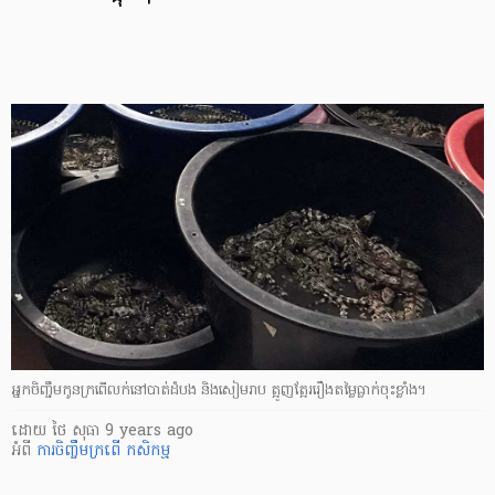
អ្នក​ចិញ្ចឹម​កូន​ក្រពើ​លក់​នៅ​បាត់ដំបង និង​សៀមរាប ត្អូញត្អែរ​រឿង​តម្លៃ​ធ្លាក់​ចុះ​ខ្លាំង។
ដោយ
ថៃ សុធា
9 years ago
អំពី
ការចិញ្ចឹម​ក្រពើ
កសិកម្ម​