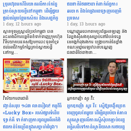
ក្រុមហ៊ុនមក​វិនិយោគលើការកែច្នៃ
ជនជាតិថៃ៣២នាក់ពាក់ព័ន្ធការ
គ្រាប់ស្វាយចន្ទីនៅកម្ពុជា ដើម្បីជួយ
ឆបោក និងល្បែងអនឡាញចេញពី
ផ្តល់តម្លៃបន្ថែមកសិករ និងសេដ្ឋកិច្ច
ប្រទេស
1 day, 12 hours ago
1 day, 13 hours ago
ស្ថានទូតអូស្ត្រាលីប្រចាំកម្ពុជា បាន
បណ្តាញឆបោកតាមប្រព័ន្ធអនឡាញ និង
អះអាងពីការបន្តខិតខំទាក់ទាញក្រុមហ៊ុន
ល្បែងស៊ីសងខុសច្បាប់នៅតំបន់ទន្លេ
វិនិយោគបរទេសឱ្យមកបោះទុនគាំទ្រ
មេគង្គកំពុងរងការ បង្ក្រាប​កាន់តែខ្លាំង
ដល់អាជីវកម្មកែច្នៃគ្រាប់ស្វាយចន្ទី
ខណៈអាជ្ញាធរឡាវបានបណ្តេញ
នៅកម្ព…
ជនជាតិថៃ៣២នា…
វិស័យការពារជាតិ
អ្នកឧកញ៉ា សួរ វីរៈ
រង្វាន់សរុប ១៤៣ លានរៀល! កម្មវិធី
អ្នកឧកញ៉ា សួរ វីរៈ ស្នើឱ្យបង្កើតច្រក
«Lucky Box» របស់ផ្សារទំនើប
ចេញចូលតែមួយ ដើម្បីលុបបំបាត់ភាព
ឡាក់គី ទាក់ទាញការចូលរួមពីអតិថិ
ស្មុគស្មាញលើការស្នើសុំបតភ្ជាប់ចរន្ត
ជនកាន់តែច្រើនក្នុងសប្តាហ៍ដំបូង។
អគ្គិសនីទៅកាន់ស្ថានីយសាករថយន្ត