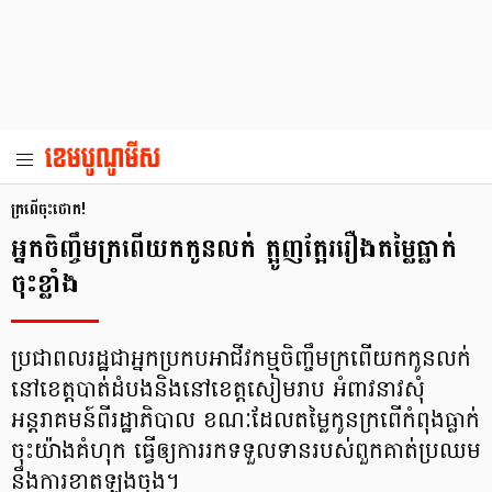
ក្រពើ​ចុះថោក!
អ្នក​ចិញ្ចឹម​ក្រពើ​យក​កូន​លក់ ត្អូញត្អែរ​រឿង​តម្លៃ​ធ្លាក់​
ចុះ​ខ្លាំង
ប្រជាពលរដ្ឋ​ជា​អ្នក​ប្រកប​អាជីវកម្មចិញ្ចឹម​ក្រពើ​យក​កូន​លក់
នៅ​ខេត្ត​បាត់ដំបង​និង​នៅ​ខេត្ត​សៀមរាប អំពាវនាវ​សុំ​
អន្តរាគមន៍​ពី​រដ្ឋាភិបាល​ ខណៈ​ដែល​តម្លៃ​កូន​ក្រពើ​កំពុង​ធ្លាក់​
ចុះ​យ៉ាង​គំហុក ធ្វើ​ឲ្យ​ការរកទទួល​ទាន​របស់​ពួកគាត់​ប្រឈម​
នឹង​ការ​ខាត​ឡុងចុង។