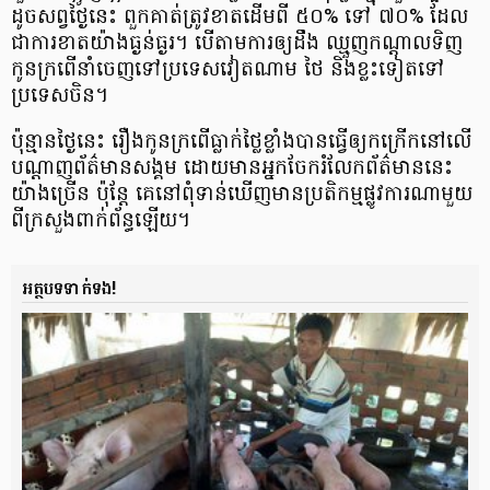
ដូច​សព្វ​ថ្ងៃ​នេះ ពួកគាត់​ត្រូវ​ខាត​ដើម​ពី​ ៥០% ទៅ ៧០% ដែល​
ជា​ការខាត​យ៉ាង​ធ្ងន់ធ្ងរ។ បើតាម​ការឲ្យ​ដឹង ឈ្មួញ​កណ្ដាល​ទិញ​
កូន​ក្រពើ​នាំ​ចេញ​ទៅ​ប្រទេស​វៀតណាម ថៃ និង​ខ្លះ​ទៀត​ទៅ​
ប្រទេស​ចិន។
ប៉ុន្មាន​ថ្ងៃនេះ រឿង​កូនក្រពើ​ធ្លាក់​ថ្លៃ​ខ្លាំង​បាន​ធ្វើ​ឲ្យ​កក្រើក​នៅ​លើ​
បណ្ដាញព័ត៌មាន​សង្គម ដោយ​មាន​អ្នក​ចែករំលែក​ព័ត៌មាន​នេះ​
យ៉ាង​ច្រើន ប៉ុន្តែ គេនៅ​ពុំ​ទាន់​ឃើញ​មាន​ប្រតិកម្ម​ផ្លូវការណា​មួយ​
ពី​ក្រសួង​ពាក់ព័ន្ធ​ឡើយ។
អត្ថបទទាក់ទង!