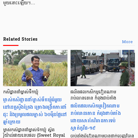
មួយ​នោះឡើយ។…
Related Stories
More
កសិដ្ឋានដាំម្នាស់ទឹកឃ្មុំ
ផលិតផលកសិកម្មវៀតណាម
ម្ចាស់កសិដ្ឋានដាំម្នាស់ទឹកឃ្មុំធំមួយ
រាប់លានតោន កំពុងជាប់គាំង
ផលិតផលកសិកម្មវៀតណាម
នៅខេត្តស្ទឹងត្រែង គ្រោងពង្រីកការដាំ
រាប់លានតោន កំពុងជាប់គាំង
ដុះ និងប្រមូលផលម្នាស់ ៦០ម៉ឺនផ្លែនៅ
ដោយសារតែវិធានការទប់
ឆ្នាំក្រោយ
ស្កាត់កូវីដ-១៩
ម្ចាស់កសិដ្ឋានដាំម្នាស់ទឹកឃ្មុំ ស្វីត
រ៉ូយ៉ាល់ផាយនេបផល (Sweet Royal
ចាប់តាំងពីវៀតណាមបានដាក់ចេញវិធាន