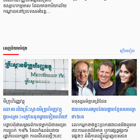
មើលការវិវឌ្ឍនៃទីផ្សារសម្រាប់
ឧស្សាហកម្មមាស ដែលមានការិយាល័យ
កណ្ដាលនៅប្រទេសអង់គ្លេ…
ពេញនិយមបំផុត
ច្រើនទៀត
មីក្រូ​ហិរញ្ញវត្ថុ
មនុស្ស​ធម៌​គ្មាន​ព្រំដែន
ធនាគារ​និង​គ្រឹះស្ថាន​មីក្រូ​ហិរញ្ញវត្ថុ​
ជន​បរទេស​៣​រូប​ដែល​ជួយ​ខ្មែរ​លេច​ធ្លោ​
ជួប«គ្រោះ»ក្តៅ​គគុក​មួយ​ទៀត​ហើយ!
ជាង​គេ
បន្ទាប់​ពី​រង​សម្ពាធ​​ពី​ការ​ទម្លាក់​ពិដាន​អត្រា​
លោកអ្នក​នាង​ខ្លះ​ប្រាកដ​ជា​បាន​​ដឹង​ឮ​តាម​
ការ​ប្រាក់ ១៨​% ដែល​កំណត់​ដោយ​
រយៈ​ការ​អាន​ព័ត៌មាន ឬ​ការ​ផ្សព្វផ្សាយ​
រដ្ឋាភិបាល​កម្ពុជា កាល​ពី​ពេល​ថ្មីៗ​នេះ
ផ្សេងៗ អំពី​ភាព​ល្បីល្បាញ​របស់​ជន​