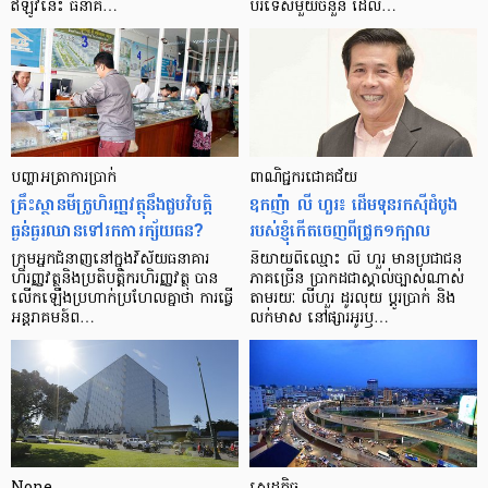
ឥឡូវ​នេះ ធនាគ…
បរទេស​មួយ​ចំនួន ដែល…
បញ្ហា​អត្រា​ការប្រាក់
ពាណិជ្ជករជោគជ័យ
គ្រឹះស្ថាន​មីក្រូ​ហិរញ្ញវត្ថុ​នឹង​ជួប​វិបត្តិ​
ឧកញ៉ា លី ហួរ៖ ដើមទុនរកស៊ីដំបូង
ធ្ងន់ធ្ងរ​ឈាន​ទៅ​រក​ការ​ក្ស័យធន?
របស់ខ្ញុំកើតចេញពីជ្រូក១ក្បាល
ក្រុម​អ្នក​ជំនាញ​នៅ​ក្នុង​វិស័យ​ធនាគារ
និយាយ​ពី​ឈ្មោះ លី ហួរ មាន​ប្រជាជន​
ហិរញ្ញវត្ថុ​និង​ប្រតិបត្តិករ​ហិរញ្ញ​វត្ថុ បាន​​
ភាគ​ច្រើន ប្រាកដ​ជា​ស្គាល់​ច្បាស់​ណាស់
លើក​ឡើង​ប្រហាក់​ប្រហែល​គ្នា​ថា ការ​ធ្វើ​
តាមរយៈ លីហួរ ដូរ​លុយ ប្តូរ​បា្រក់ និង​
អន្តរាគមន៍​ព…
លក់​មាស នៅ​ផ្សារ​អូរ​ឫ…