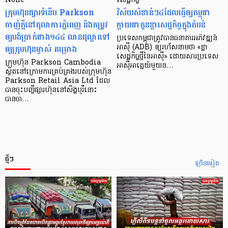
None
សេដ្ឋកិច្ច​
ក្រុមហ៊ុនផ្សារទំនើប Parkson
វិស័យ​សំខាន់ៗ​៤​ដែល​ធ្វើ​ឲ្យ​កម្ពុជា​
ចាញ់ក្ដីនៅតុលាការភ្នំពេញ និងតម្រូវ
ក្លាយ​ជា​កូន​ខ្លា​សេដ្ឋកិច្ច​ក្នុង​តំបន់
ឲ្យបង់ប្រាក់ជាង១៤៤ លានដុល្លារទៅ
ប្រទេស​កម្ពុជា​ត្រូវ​បាន​ធនាគារ​អភិវឌ្ឍន៍​
ឲ្យក្រុមហ៊ុនម្ចាស់ គម្រោង
អាស៊ី (ADB) ឲ្យ​រហ័ស​នាមថា «ខ្លា​
សេដ្ឋកិច្ច​ថ្មី​នៃ​អាស៊ី» ដោយសារ​ប្រទេស​
ក្រុមហ៊ុន Parkson Cambodia
អាស៊ី​អាគ្នេយ៍​មួយ​ន…
ស្ថិតនៅក្រោមការគ្រប់គ្រងរបស់ក្រុមហ៊ុន
Parkson Retail Asia Ltd ដែល
បានចុះបញ្ចីផ្សារហ៊ុននៅសិង្ហបុរីនោះ
បានចា…
ថ្មីៗ
ច្រើនទៀត