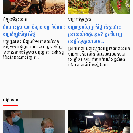
ដំឡូងមី​ចុះ​ថោក
បញ្ហា​តម្លៃ​ម្រេច
ដំណោះ​ស្រាយ​៣​ចំណុច បន្ទាន់​ចំពោះ​
បញ្ហា​ម្រេច​ខ្មែរ​ធ្លាក់​ថ្លៃ តើ​គួរដោះ
បញ្ហា​ដំឡូង​មី​ធ្លាក់​ថ្លៃ
ស្រាយ​យ៉ាងដូចម្ដេច? អ្នក​ជំនាញ​
សេដ្ឋកិច្ច​ឲ្យ​យោបល់...
បច្ចុប្បន្ន​នេះ ដំឡូង​មី​១​តោន​លក់​បាន​
តម្លៃ​១១០​ដុល្លារ ខណៈ​ដែល​ឆ្នាំ​ទៅ​មិញ​
ស្រប​ពេល​ដែល​ទិន្នផល​ម្រេច​ពិភព​លោក​
១​តោន​មាន​តម្លៃ​១៧០​ដុល្លារ។ នៅ​ខេត្ត​
មាន​ការ​កើន​ឡើង ទិន្នផល​ម្រេច​កម្ពុជា​
ប៉ៃលិន​ឯណោះ​វិញ ត…
នៅ​ឆ្នាំ​២០១៧​ ក៏​មាន​កំណើន​ខ្ពស់​ផង​
ដែរ ពោល​គឺ​កើន​ឡើង​រហ…
ផ្សេងទៀត