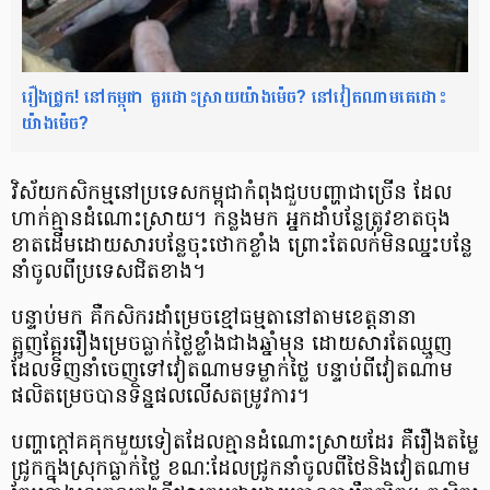
រឿងជ្រូក! នៅ​កម្ពុជា គួរដោះស្រាយ​យ៉ាងម៉េច? នៅ​វៀតណាម​គេ​ដោះ​
យ៉ាង​ម៉េច?
វិស័យ​កសិកម្ម​នៅ​ប្រទេស​កម្ពុជា​កំពុង​ជួប​បញ្ហា​ជាច្រើន​ ដែល​
ហាក់​គ្មាន​ដំណោះស្រាយ។ កន្លង​មក អ្នក​ដាំ​បន្លែ​ត្រូវ​ខាត​ចុង​
ខាត​ដើម​ដោយសារ​បន្លែ​ចុះ​ថោក​ខ្លាំង ព្រោះ​តែលក់​មិន​ឈ្នះ​បន្លែ​
នាំ​ចូល​ពីប្រទេស​ជិតខាង។
បន្ទាប់​មក គឺ​កសិករ​ដាំ​ម្រេច​ខ្មៅ​ធម្មតា​នៅ​តាម​ខេត្ត​នានា
ត្អូញត្អែរ​រឿង​ម្រេច​ធ្លាក់​ថ្លៃ​ខ្លាំង​ជាង​ឆ្នាំ​មុន ដោយសារតែ​ឈ្មួញ​
ដែលទិញ​នាំ​ចេញ​ទៅ​វៀតណាម​ទម្លាក់ថ្លៃ បន្ទាប់​ពី​វៀតណាម​
ផលិត​ម្រេច​បាន​ទិន្នផល​លើស​តម្រូវការ។
បញ្ហា​ក្ដៅ​គគុក​មួយ​ទៀត​ដែល​គ្មាន​ដំណោះស្រាយ​ដែរ គឺ​រឿង​តម្លៃ​
ជ្រូក​ក្នុង​ស្រុក​ធ្លាក់​ថ្លៃ​ ខណៈ​ដែល​ជ្រូក​នាំ​ចូល​ពី​ថៃ​និង​វៀតណាម​