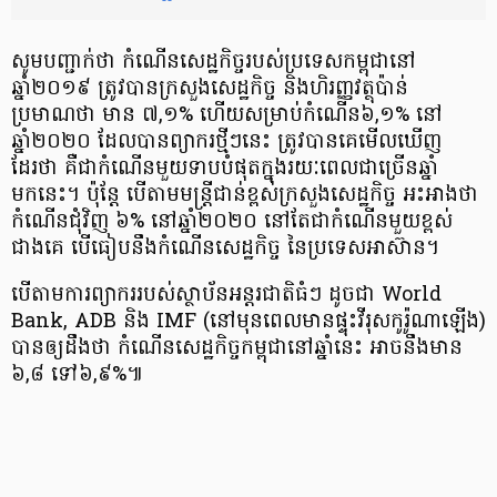
សូមបញ្ជាក់ថា កំណើន​សេដ្ឋកិច្ច​របស់​ប្រទេស​កម្ពុជា​នៅ
ឆ្នាំ២០១៩ ត្រូវបាន​ក្រសួង​សេដ្ឋកិច្ច និងហិរញ្ញវត្ថុ​ប៉ាន់
ប្រមាណថា មាន ៧,១% ហើយ​សម្រាប់​កំណើន​៦,១% នៅ
ឆ្នាំ២០២០ ដែលបាន​ព្យាករ​ថ្មីៗនេះ ត្រូវបាន​គេមើលឃើញ
ដែរថា គឺជាកំណើន​មួយទាប​បំផុត​ក្នុងរយៈពេល​ជាច្រើន​ឆ្នាំ
មកនេះ។ ប៉ុន្ដែ បើតាម​មន្ត្រីជាន់ខ្ពស់ក្រសួង​សេដ្ឋកិច្ច អះអាងថា
កំណើន​ជុំវិញ ៦% នៅឆ្នាំ២០២០ នៅតែជាកំណើន​មួយខ្ពស់​
ជាងគេ បើធៀបនឹង​កំណើន​សេដ្ឋកិច្ច នៃប្រទេស​អាស៊ាន។
បើតាម​ការព្យាកររបស់ស្ថាប័ន​អន្តរជាតិធំៗ ដូចជា World
Bank, ADB និង IMF (នៅមុនពេល​មានផ្ទុះវីរុស​កូរ៉ូណាឡើង​)
បាន​ឲ្យដឹងថា កំណើន​សេដ្ឋកិច្ចកម្ពុជា​នៅឆ្នាំនេះ អាចនឹង​មាន​
៦,៨ ទៅ៦,៩%៕