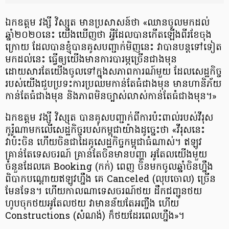
ឯកឧត្តម វង្សី វិស្សុត មានប្រសាសន៍ថា «ឈានចូល​មកដល់​
ឆ្នាំ២០២០នេះ យើងឃើញថា អ្វីដែលបាន​កើតឡើង​ពីរខែចុង
ក្រោយ ដែលបាន​ខ្ញុំបាន​គូសបញ្ជាក់​​មិញនេះ វាបានបន្តទៅទៀត​
មកដល់នេះ ធ្វើឲ្យយើង​មានការ​បារម្ភ​ច្រើនជាងមុន
ដោយសារតែយើង​ចូលទៅក្នុងសភាពការណ៍មួយ ដែលសេដ្ឋកិច្ច​
របស់យើង​ជួបប្រទះ​ការប្រឈមកាន់តែធំជាងមុន មានហានិភ័យ​
កាន់តែធំជាងមុន និងភាពមិនច្បាស់លាស់​កាន់តែធំជាងមុន។»
ឯកឧត្តម វង្សី វិស្សុត បាន​គូសបញ្ជាក់​ពី​ការប៉ះពាល់​របស់​វីរុស​
កូរ៉ូណា​ មកលើ​សេដ្ឋកិច្ច​របស់កម្ពុជា​យ៉ាងដូច្នេះថា «វីរុសនេះ
វាប៉ះចិន​ ហើយចិន​ជាដៃគូសេដ្ឋកិច្ចកម្ពុជា​​ធំណាស់។ ឥឡូវ​
គ្រាន់តែទេសចរណ៍ គ្រាន់តែចិន​មានបញ្ហា​ អូតែលយើងមួយ
ចំនួន​ដែលគេ Booking (កក់) ពេញ ចិនមកចូលឆ្នាំចិន​ហ្នឹង​
ពិបាកបណ្ដោយឥឡូវហ្នឹង គេ Canceled (លុបចោល) ច្រើន
មែនទែន។ ហើយកាលណា​​ទេសចរណ៍ថយ ដឹកជញ្ជូនថយ
ហូបចុកថយ​ អូតែលថយ​ វាមានន័យតែអញ្ចឹង​ ហើយ
Constructions (សំណង់) ក៏ថយដែរ​ពេលហ្នឹង»។