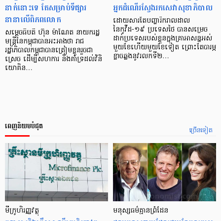
នាក់នោះទេ តែសម្រាប់ទីផ្សារ
អ្នកដំណើរស្វែងរកសេវាសុខាភិបាល
នានាលើពិភពលោក
ដោយសារតែបញ្ហារីករាលដាល
នៃកូវីដ-១៩ ប្រទេសថៃ បានសម្រេច
សម្ដេចធិបតី ហ៊ុន ម៉ាណែត នាយករដ្ឋ
ដាក់ប្រទេសរបស់ខ្លួនក្នុងគ្រាអាសន្នអស់
មន្ត្រីនៃកម្ពុជាបានអះអាងថា រាជ
មួយខែហើយមួយខែទៀត ព្រោះតែបារម្ភ
រដ្ឋាភិបាលកម្ពុជាបានត្រៀមខ្លួនរួចជា
ខ្លាចឆ្លងនូវរលកទី២…
ស្រេច ដើម្បីសហការ និងគាំទ្រដល់វិនិ
យោគិន…
ពេញនិយមបំផុត
ច្រើនទៀត
មីក្រូ​ហិរញ្ញវត្ថុ
មនុស្ស​ធម៌​គ្មាន​ព្រំដែន