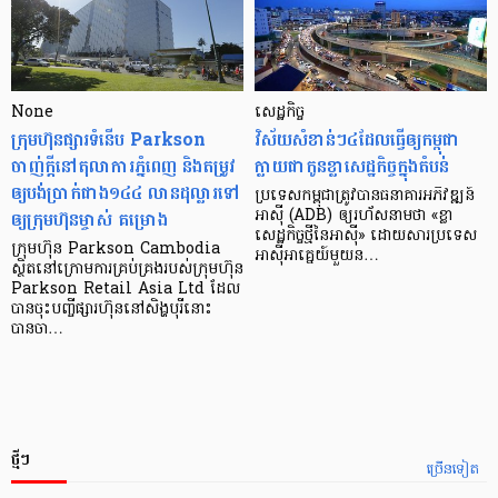
None
សេដ្ឋកិច្ច​
ក្រុមហ៊ុនផ្សារទំនើប Parkson
វិស័យ​សំខាន់ៗ​៤​ដែល​ធ្វើ​ឲ្យ​កម្ពុជា​
ចាញ់ក្ដីនៅតុលាការភ្នំពេញ និងតម្រូវ
ក្លាយ​ជា​កូន​ខ្លា​សេដ្ឋកិច្ច​ក្នុង​តំបន់
ឲ្យបង់ប្រាក់ជាង១៤៤ លានដុល្លារទៅ
ប្រទេស​កម្ពុជា​ត្រូវ​បាន​ធនាគារ​អភិវឌ្ឍន៍​
ឲ្យក្រុមហ៊ុនម្ចាស់ គម្រោង
អាស៊ី (ADB) ឲ្យ​រហ័ស​នាមថា «ខ្លា​
សេដ្ឋកិច្ច​ថ្មី​នៃ​អាស៊ី» ដោយសារ​ប្រទេស​
ក្រុមហ៊ុន Parkson Cambodia
អាស៊ី​អាគ្នេយ៍​មួយ​ន…
ស្ថិតនៅក្រោមការគ្រប់គ្រងរបស់ក្រុមហ៊ុន
Parkson Retail Asia Ltd ដែល
បានចុះបញ្ចីផ្សារហ៊ុននៅសិង្ហបុរីនោះ
បានចា…
ថ្មីៗ
ច្រើនទៀត