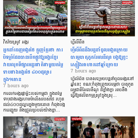
វិស័យស្រូវ អង្ករ
ហ្វីលីពីន
អ្នកនាំចេញអង្ករថៃ ត្អូញត្អែរថា ការ
ហ្វីលីពីននឹងបន្តនាំចូលអង្ករក្រោយ
បិទព្រំដែនបានបើកផ្លូវឱ្យអង្ករខ្មែរ
បារម្ភបាតុភូតអែលនីណូ បង្កឱ្យខ្វះ
វាយលុកទីផ្សារអន្តរជាតិជាមួយតម្លៃ
ស្បៀងអាហារនៅឆ្នាំក្រោយ
ទាបជាងអង្ករថៃ ៤០០ដុល្លារ
7 hours ago
ក្នុង១តោន
ហ្វីលីពីន បាន​សម្រេចបន្តនាំចូលអង្ករនៅ
ឆ្នាំនេះ ខណៈកំពុងព្រួយបារម្ភថា បាតុភូត
7 hours ago
ធម្មជាតិអែលនីណូ ដ៏ខ្លាំងក្លា​ អាចនឹង
ការលក់អង្ករផ្កាម្លិះរបស់កម្ពុជា ក្នុងតម្លៃ
ធ្វើឱ្យផលិតកម្មស្រូវក្នុងស្រុ…
ទាបជាងអង្ករហមម៉ាលិសរបស់ថៃ រហូត
ដល់៤០០ដុល្លារក្នុងមួយតោន កំពុងបង្ក
ការរញ្ជួយ និងជ្រួលច្របល់យ៉ាងខ្លា…