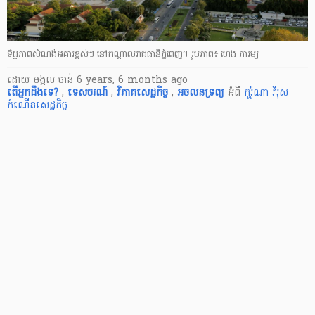
ទិដ្ឋភាព​សំណង់អគារ​ខ្ពស់ៗ នៅ​កណ្ដាល​រាជធានី​ភ្នំពេញ។ រូបភាព៖ ហេង ភារម្យ
ដោយ
មង្គល ចាន់
6 years, 6 months ago
តើ​អ្នក​ដឹងទេ?
,
ទេសចរណ៍
,
វិភាគសេដ្ឋកិច្ច
,
អចលនទ្រព្យ
អំពី
កូរ៉ូណា វីរុស
កំណើនសេដ្ឋកិច្ច