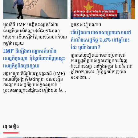
មូលនិធិ IMF បង្កើនទស្សនវិស័យ
ប្រទេសវៀតណាម
សេដ្ឋកិច្ចរបស់ឥណ្ឌាដល់៦.១%ខណៈ
តើវៀតណាមអាចសម្រេចគោលដៅ
ដែលការងើបឡើងវិញរបស់ចិនហាក់មាន
កំណើនសេដ្ឋកិច្ច ៦,៥% នៅឆ្នាំនេះ
កម្លាំងខ្សោយ
ដែរ ឬយ៉ាងណា?
IMF ដំឡើងការព្យាករកំណើន
រដ្ឋាភិបាលវៀតណាមបានប្រកាសពី
សេដ្ឋកិច្ចឥណ្ឌា ប៉ុន្ដែមើលឃើញសន្ទុះ
ការប្តេជ្ញាចិត្តរបស់ខ្លួននៅក្នុងការជំរុញ
សេដ្ឋកិច្ចចិនចុះខ្សោយ
កំណើនសេដ្ឋ នៅក្នុងអត្រា ៦,៥% នៅ
ឆ្នាំ២០២៣នេះ ប៉ុន្តែអ្នកជំនាញបាន
អង្គការមូលនិធិរូបិយវត្ថុអន្តរជាតិ (IMF)
អះអាងថា…
កាលពីថ្ងៃអង្គារទី២៥កក្កដា បានបង្កើន
ការព្យាករសេដ្ឋកិច្ចរបស់ខ្លួនសម្រាប់
ប្រទេសឥណ្ឌានៅឆ្នាំនេះឡើងដល់ ៦…
ផ្សេងទៀត