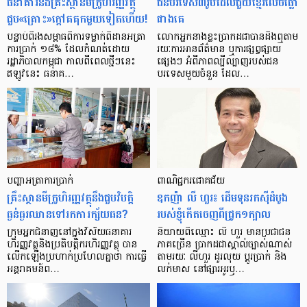
ធនាគារ​និង​គ្រឹះស្ថាន​មីក្រូ​ហិរញ្ញវត្ថុ​
ជន​បរទេស​៣​រូប​ដែល​ជួយ​ខ្មែរ​លេច​ធ្លោ​
ជួប«គ្រោះ»ក្តៅ​គគុក​មួយ​ទៀត​ហើយ!
ជាង​គេ
បន្ទាប់​ពី​រង​សម្ពាធ​​ពី​ការ​ទម្លាក់​ពិដាន​អត្រា​
លោកអ្នក​នាង​ខ្លះ​ប្រាកដ​ជា​បាន​​ដឹង​ឮ​តាម​
ការ​ប្រាក់ ១៨​% ដែល​កំណត់​ដោយ​
រយៈ​ការ​អាន​ព័ត៌មាន ឬ​ការ​ផ្សព្វផ្សាយ​
រដ្ឋាភិបាល​កម្ពុជា កាល​ពី​ពេល​ថ្មីៗ​នេះ
ផ្សេងៗ អំពី​ភាព​ល្បីល្បាញ​របស់​ជន​
ឥឡូវ​នេះ ធនាគ…
បរទេស​មួយ​ចំនួន ដែល…
បញ្ហា​អត្រា​ការប្រាក់
ពាណិជ្ជករជោគជ័យ
គ្រឹះស្ថាន​មីក្រូ​ហិរញ្ញវត្ថុ​នឹង​ជួប​វិបត្តិ​
ឧកញ៉ា លី ហួរ៖ ដើមទុនរកស៊ីដំបូង
ធ្ងន់ធ្ងរ​ឈាន​ទៅ​រក​ការ​ក្ស័យធន?
របស់ខ្ញុំកើតចេញពីជ្រូក១ក្បាល
ក្រុម​អ្នក​ជំនាញ​នៅ​ក្នុង​វិស័យ​ធនាគារ
និយាយ​ពី​ឈ្មោះ លី ហួរ មាន​ប្រជាជន​
ហិរញ្ញវត្ថុ​និង​ប្រតិបត្តិករ​ហិរញ្ញ​វត្ថុ បាន​​
ភាគ​ច្រើន ប្រាកដ​ជា​ស្គាល់​ច្បាស់​ណាស់
លើក​ឡើង​ប្រហាក់​ប្រហែល​គ្នា​ថា ការ​ធ្វើ​
តាមរយៈ លីហួរ ដូរ​លុយ ប្តូរ​បា្រក់ និង​
អន្តរាគមន៍​ព…
លក់​មាស នៅ​ផ្សារ​អូរ​ឫ…