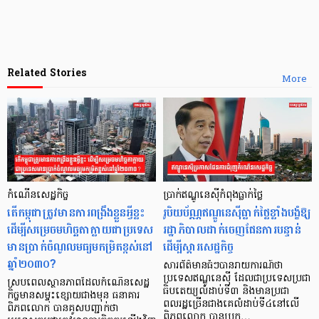
Related Stories
More
កំណើនសេដ្ឋកិច្ច
ប្រាក់ឥណ្ឌូនេស៊ីកំពុងធ្លាក់ថ្លៃ
តើកម្ពុជាត្រូវមានការពង្រឹងខ្លួនអ្វីខ្លះ
រូបិយប័ណ្ណឥណ្ឌូនេស៊ីធ្លាក់ថ្លៃខ្លាំងបង្ខំឱ្យ
ដើម្បីសម្រេចមហិច្ឆតាក្លាយជាប្រទេស
រដ្ឋាភិបាលដាក់ចេញផែនការបន្ទាន់
មានប្រាក់ចំណូលមធ្យមកម្រិតខ្ពស់នៅ
ដើម្បីស្ដារសេដ្ឋកិច្ច
ឆ្នាំ២០៣០?
សារព័ត៌មានធំៗបានរាយការណ៍ថា
ប្រទេសឥណ្ឌូនេស៊ី ដែលជាប្រទេសប្រជា
ស្របពេលស្ថានភាពដែលកំណើនសេដ្ឋ
ធិបតេយ្យលំដាប់ទី៣ និងមានប្រជា
កិច្ចមានសម្ទុះខ្សោយជាងមុន ធនាគារ
ពលរដ្ឋច្រើនជាងគេលំដាប់ទី៤នៅលើ
ពិភពលោក បានគូសបញ្ជាក់ថា
ពិភពលោក បានប្រក…