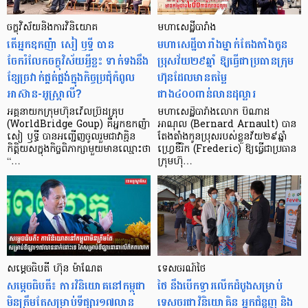
ចក្ខុវិស័យនិងការវិនិយោគ
មហាសេដ្ឋីបារាំង
តើអ្នកឧកញ៉ា សៀ ឫទ្ធី បាន
មហាសេដ្ឋីបារាំងម្នាក់តែងតាំងកូន
ចែករំលែកចក្ខុវិស័យអ្វីខ្លះ ទាក់ទងនឹង
ប្រុសវ័យ២៩ឆ្នាំ ឱ្យធ្វើជាប្រធានក្រុម
ខ្សែច្រវាក់ផ្គត់ផ្គង់ក្នុងកិច្ចប្រជុំកំពូល
ហ៊ុនដែលមានតម្លៃ
អាស៊ាន-អូស្ត្រាលី?
ជាង៤០០ពាន់លានដុល្លារ
អគ្គនាយកក្រុមហ៊ុនវើលប៊្រីដគ្រុប
មហាសេដ្ឋីបារាំងលោក ប៊ឺណាដ
(WorldBridge Goup) គឺអ្នកឧកញ៉ា
អាណុល (Bernard Arnault) បាន
សៀ ឫទ្ធី បានអញ្ជើញចូលរួមជាវាគ្មិន
តែងតាំងកូនប្រុសរបស់ខ្លួនវ័យ២៩ឆ្នាំ
កិត្តិយសក្នុងកិច្ចពិភាក្សាមួយមានឈ្មោះថា
ហ្វ្រេឌឺរិក (Frederic) ឱ្យធ្វើជាប្រធាន
“…
ក្រុមហ៊ុ…
សម្ដេចធិបតី ហ៊ុន ម៉ាណែត
ទេសចរណ៍ថៃ
សម្តេចធិបតី៖ ការវិនិយោគនៅកម្ពុជា
ថៃ នឹងបើកទ្វារលើកដំបូងសម្រាប់
មិនត្រឹមតែសម្រាប់ទីផ្សារ១៧លាន
ទេសចរជាវិនិយោគិន អ្នកជំនួញ និង