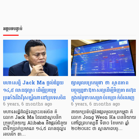
អត្ថបទបន្ទាប់
មហាសេដ្ឋី Jack Ma ផ្ដល់ជំនួយ
ផ្សារ​មូលបត្រ​កម្ពុជា ថា ស្ថានភាព​
១៤,៥ លានដុល្លារ ដើម្បីប្រយុទ្ធ
បច្ចុប្បន្ន​ជា​ឱកាស​ល្អ​ដើម្បី​ទិញ​ភាគហ៊ុន​
ប្រឆាំងនឹងវីរុសកូរ៉ូណានៅប្រទេសចិន
ក្នុង​តម្លៃ​ទាប​សម្រាប់​រក​ប្រាក់​ចំណេញ
6 years, 6 months ago
6 years, 6 months ago
មហាសេដ្ឋីដ៏ល្បីឈ្មោះរបស់ចិន គឺ
នាយក​ប្រតិបត្ដិ​នៃ​ផ្សារ​មូលបត្រ​កម្ពុជា គឺ​
លោក Jack Ma ដែលជាស្ថាបនិក
លោក Jong Weon Ha បាន​​និយាយ​​
ក្រុមហ៊ុនយក្ស Alibaba នឹងផ្ដល់ជំនួយ
នៅ​ថ្ងៃ​ព្រហស្បតិ៍ ទី៣០ ខែ​មករា ឆ្នាំ​
ជាទឹកប្រាក់ប្រមាណ ១៤,៥ លានដុល្លារ
២០២០​នេះ ថា ស្ថានភាព​បច្…
អាមេរិក តា…