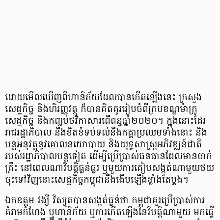
ដោយមើលឃើញ​ពី​ហានិភ័យ​ដែលបាន​កើតឡើងនេះ ក្រសួង
សេដ្ឋកិច្ច​ និងហិរញ្ញវត្ថុ ក៏បាន​គិតគូររៀបចំពី​ក្របខណ្ឌ​ម៉ាក្រូ​
សេដ្ឋកិច្ច និង​កញ្ចប់ថវិកាសារពើពន្ធ​ឆ្នាំ២០២០។ ក្នុងនោះដែរ
រាជរដ្ឋាភិបាល​ នឹងខិតខំ​ទប់ទល់នឹង​កត្តាប្រឈម​ទាំងនោះ និង
បន្តអនុវត្ត​នូវគោលនយោបាយ និងយុទ្ធសាស្ត្រ​អភិវឌ្ឍន៍ជាតិ​​
របស់រដ្ឋាភិបាល​បន្តទៀត ដើម្បីប្រើប្រាស់​ធនធាន​ដែលមាន​ចាក់
គ្រឹះ​ នៅពេល​ណា​វិបត្តិធ្ងន់ធ្ងរ ឬមួយការគៀបសង្កត់​ណាមួយថយ
ចុះទៅវិញ​ នោះសេដ្ឋកិច្ច​កម្ពុជា​នឹង​ងើបឡើងខ្លាំងតែម្ដង។
ឯកឧត្តម វង្សី វិស្សុត​បាន​សង្កត់ធ្ងន់ថា កម្ពុជា​គួរប្រើប្រាស់​ការ
គំរាម​កំហែង ឬហានិភ័យ ឬការកើត​ឡើងនៃវិបត្តិណាមួយ មកធ្វើ