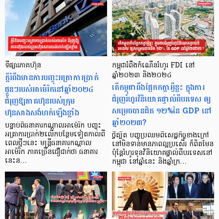
ទីផ្សារភាគហ៊ុន
កម្ពុជារំពឹងកំណើនរំហូរ FDI នៅ
ក្ដីរំពឹងមានការបញ្ចុះអត្រាការប្រាក់
ឆ្នាំ២០២៣ និង២០២៤
តើកម្ពុជាពឹងផ្អែកកត្តាអ្វីខ្លះ ក្នុងការ
ផ្ទួនៗរបស់អាម៉េរិកនៅឆ្នាំ២០២៤
ជំរុញរំហូរវិនិយោគផ្ទាល់ពីបរទេស ឲ្យ
ជំរុញឱ្យភាគហ៊ុនរបស់ក្រុម
សម្រេចបានជិត ១២%នៃ GDP នៅ
ហ៊ុនសាងសង់ហក់ឡើងខ្លាំង
ឆ្នាំ២០២៣?
បន្ទាប់ពីធនាគារកណ្ដាលអាម៉េរិក បញ្ចុះ
អត្រាការប្រាក់២លើកបន្ថែមទៀតកាលពី
ថ្វីត្បិត បញ្ហប្រឈមពីសេដ្ឋកិច្ចខាងក្រៅ
ពេលថ្មីៗនេះ មន្ត្រីធនាគារកណ្ដាល
នៅមិនទាន់មានភាពល្អប្រសើរ ក៏ពិតមែន
អាម៉េរិក ភាគច្រើនជឿជាក់ថា ធនាគារ
ប៉ុន្ដែរំហូរទុនវិនិយោគផ្ទាល់ពីបរទេសនៅ
នេះន…
កម្ពុជា នៅឆ្នាំនេះ និងឆ្នាំក្រ…