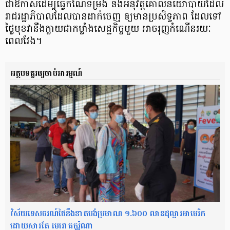
ជាឱកាស​ ដើម្បី​ធ្វើកំណែទម្រង់​ និងអនុវត្ត​គោលនយោបាយ​​ដែល
រាជរដ្ឋាភិបាល​ដែលបាន​ដាក់ចេញ ឲ្យមានប្រសិទ្ធភាព ដែលទៅ
ថ្ងៃមុខ​វានឹងក្លាយជា​កម្លាំងសេដ្ឋកិច្ច​មួយ អាចរុញកំណើន​រយៈ
ពេលវែង។
អត្ថបទគួរឲ្យចាប់អារម្មណ៍
វិស័យទេសចរណ៍ថៃនឹងខាតបង់ប្រមាណ ១.៦០០ លានដុល្លារអាមេរិក
ដោយសារតែ មេរោគកូរ៉ូណា