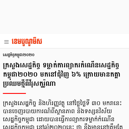
សេដ្ឋកិច្ច​កម្ពុជា​២០២០
ក្រសួងសេដ្ឋកិច្ច ទម្លាក់ការព្យាករកំណើនសេដ្ឋកិច្ច
កម្ពុជា២០២០ មកនៅជុំវិញ ៦% ក្រោយមានកត្តា
ប្រឈមថ្មីពីវីរុសកូរ៉ូណា
ក្រសួងសេដ្ឋកិច្ច និងហិរញ្ញវត្ថុ នៅថ្ងៃថ្ងៃទី ៣០ មករានេះ
បានចេញរបាយការណ៍ពីស្ថានភាព និងទស្សនវិស័យ
សេដ្ឋកិច្ចកម្ពុជា ដោយបានធ្វើការព្យាករទម្លាក់កំណើន
សេដ្ឋកិច្ចកម្ពុជា នៅឆ្នាំ២០២០នេះ ថា នឹងមាននៅត្រឹមតែ