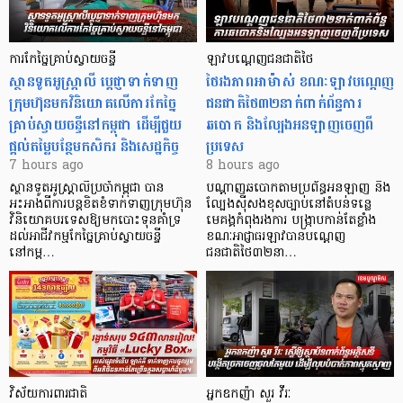
ការកែច្នៃគ្រាប់ស្វាយចន្ទី
ឡាវបណ្តេញជនជាតិថៃ
ស្ថានទូតអូស្ត្រាលី ប្តេជ្ញាទាក់ទាញ
ថៃរងភាពអាម៉ាស់ ខណៈឡាវបណ្តេញ
ក្រុមហ៊ុនមក​វិនិយោគលើការកែច្នៃ
ជនជាតិថៃ៣២នាក់ពាក់ព័ន្ធការ
គ្រាប់ស្វាយចន្ទីនៅកម្ពុជា ដើម្បីជួយ
ឆបោក និងល្បែងអនឡាញចេញពី
ផ្តល់តម្លៃបន្ថែមកសិករ និងសេដ្ឋកិច្ច
ប្រទេស
7 hours ago
8 hours ago
ស្ថានទូតអូស្ត្រាលីប្រចាំកម្ពុជា បាន
បណ្តាញឆបោកតាមប្រព័ន្ធអនឡាញ និង
អះអាងពីការបន្តខិតខំទាក់ទាញក្រុមហ៊ុន
ល្បែងស៊ីសងខុសច្បាប់នៅតំបន់ទន្លេ
វិនិយោគបរទេសឱ្យមកបោះទុនគាំទ្រ
មេគង្គកំពុងរងការ បង្ក្រាប​កាន់តែខ្លាំង
ដល់អាជីវកម្មកែច្នៃគ្រាប់ស្វាយចន្ទី
ខណៈអាជ្ញាធរឡាវបានបណ្តេញ
នៅកម្ព…
ជនជាតិថៃ៣២នា…
វិស័យការពារជាតិ
អ្នកឧកញ៉ា សួរ វីរៈ