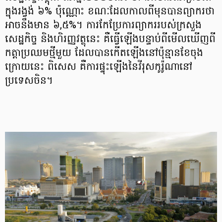
ក្នុងរង្វង់ ៦% ប៉ុណ្ណោះ ខណៈដែលកាលពីមុនបានព្យាករថា
អាចនឹងមាន ៦,៥%។ ការកែប្រែការព្យាកររបស់ក្រសួង
សេដ្ឋកិច្ច និងហិរញ្ញវត្ថុនេះ គឺធ្វើឡើងបន្ទាប់ពីមើលឃើញពី
កត្តាប្រឈមថ្មីមួយ ដែលបានកើតឡើងនៅប៉ុន្មានខែចុង
ក្រោយនេះ ពិសេស គឺការផ្ទុះឡើងនៃវីរុសកូរ៉ូណានៅ
ប្រទេសចិន។