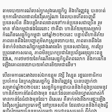
តាមរបាយការណ៍​របស់​ក្រសួង​សេដ្ឋកិច្ច និងហិរញ្ញវត្ថុ បាន​ចាត់
ទុក​ការរីករាល​ដាល​នៃវីរុស​កូរ៉ូណា ដែលបាន​កើតចេញពី
ប្រទេសចិន នឹងបន្ត​រីករាលដាល​ទៅកាន់ប្រទេស​ជាច្រើន រួម
មាន ទាំងកម្ពុជាផងដែរនោះ ថាគឺជា ហានិភ័យ​មួយសម្រាប់​
កំណើន​សេដ្ឋកិច្ច​កម្ពុជា នៅឆ្នាំ២០២០នេះ បន្ទាប់ពី​ហានិភ័យ​
ភាពតានតឹង​នៃបញ្ហា​ភូមិសាស្ត្រ​នយោបាយ, ភាពតានតឹង​នៃ
ទំនាក់ទំនង​ពាណិជ្ជកម្ម​រវាង​អាមេរិក ប្រទេសជាដៃគូ, ការប្រែ
ប្រួលអាកាសធាតុ, ភាពមិនប្រាកប្រជា​នៃប្រព័ន្ធអនុគ្រោះពន្ធ
EBA, ការថមថយ​នៃកំណើនសេដ្ឋកិច្ច​ពិភពលោក និង​ការកើន
ឡើង​គោលនយោបាយ​គាំពារនិយមជាដើម។ ​
បើតាម​ការអះអាង​របស់ឯកឧត្តម វង្សី វិស្សុត រដ្ឋលេខាធិការ
ប្រចាំការ នៃក្រសួង​សេដ្ឋកិច្ច និងហិរញ្ញវត្ថុ បាន​បញ្ជាក់ថា
សម្រាប់​ឆ្នាំ​២០២០នេះ សេដ្ឋកិច្ច​កម្ពុជា​បាននិងកំពុង​ប្រឈម​នូវ​
ហានិភ័យ​កាន់តែធំជាងមុន ខណៈដែលភាពមិនច្បាស់លាស់​ក៏
មាន​កាន់តែធំជាងមុនដែរ។ ពិសេស គឺ​ទាក់ទង​នឹង​ការផ្ទុះឡើង​
នៃវីរុសកូរ៉ូណា​ប្រភេទ​ថ្មី នៅប្រទេសចិន ដែលវាបាននិងកំពុង​ធ្វើ
ឲ្យ​វិស័យមួយចំនួន​របស់កម្ពុជា ដូចជាទេសចរណ៍ គឺកំពុង