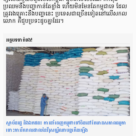
ប្រឈម​នឹងបញ្ហាកាន់តែខ្លាំង ហើយមិនមែន​តែកម្ពុជា​ទេ​ ដែល
ត្រូវរងគ្រោះនឹងបញ្ហានេះ ប្រទេសជាច្រើន​ទៀត​នៅលើសកល
លោក គឺជួបប្រទះដូចគ្នាដែរ។
អត្ថបទទាក់ទង!
ស្ថាប័នរដ្ឋ និងឯកជន៖ ការនាំចេញកម្ពុជាទៅចិន​នៅតែមានសភាពធម្មតា
ទោះការរីករាលដាលនៃវីរុសកូរ៉ូណាបន្ដកើនឡើង