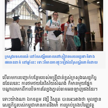
ក្រសួងទេសចរណ៍ នៅតែសង្ឃឹមគោលដៅភ្ញៀវទេសចរអន្តរជាតិជាង
៧លាននាក់ នៅឆ្នាំនេះ ទោះបីមានការផ្ទុះឡើងនៃវីរុសកូរ៉ូណាក៏ដោយ
បើតាម​ការបញ្ជាក់បន្ថែមរបស់​មន្ត្រីជាន់ខ្ពស់​ក្រសួង​សេដ្ឋកិច្ច
ដដែលនេះ ការថមថយ​នៃវិស័យសំណង់​ ក៏មាន​មួយផ្នែក​
បណ្ដាលមកពី​ការបិទ​ការល្បែង​ភ្នាល់​​តាមអនឡាញផងដែរ។
ទោះយ៉ាងណា ឯកឧត្តម វង្សី វិស្សុត បាន​អះអាងថា មូលដ្ឋាន​
សេដ្ឋកិច្ច​របស់កម្ពុជា​មាន​ភាពរឹងមាំ ការគ្រប់គ្រង​ហិរញ្ញវត្ថុ