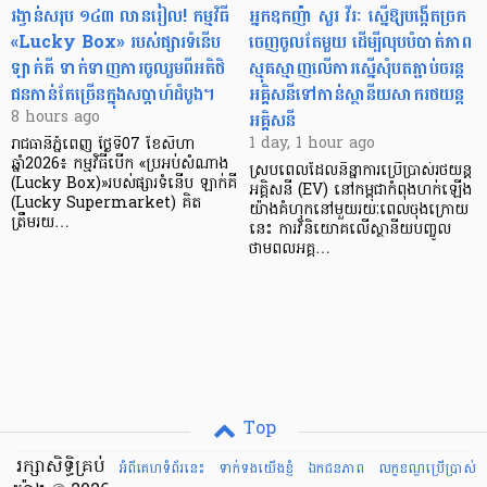
រង្វាន់សរុប ១៤៣ លានរៀល! កម្មវិធី
អ្នកឧកញ៉ា សួរ វីរៈ ស្នើឱ្យបង្កើតច្រក
«Lucky Box» របស់ផ្សារទំនើប
ចេញចូលតែមួយ ដើម្បីលុបបំបាត់ភាព
ឡាក់គី ទាក់ទាញការចូលរួមពីអតិថិ
ស្មុគស្មាញលើការស្នើសុំបតភ្ជាប់ចរន្ត
ជនកាន់តែច្រើនក្នុងសប្តាហ៍ដំបូង។
អគ្គិសនីទៅកាន់ស្ថានីយសាករថយន្ត
អគ្គិសនី
8 hours ago
1 day, 1 hour ago
រាជធានីភ្នំពេញ ថ្ងៃទី07 ខែសីហា
ឆ្នាំ2026៖ កម្មវិធីបើក «ប្រអប់សំណាង
ស្របពេលដែលនិន្នាការប្រើប្រាស់រថយន្ត
(Lucky Box)»របស់ផ្សារទំនើប ឡាក់គី
អគ្គិសនី (EV) នៅកម្ពុជាកំពុងហក់ឡើង
(Lucky Supermarket) គិត
យ៉ាងគំហុកនៅមួយរយៈពេលចុងក្រោយ
ត្រឹមរយ…
នេះ ការវិនិយោគលើស្ថានីយបញ្ចូល
ថាមពលអគ្គ…
Top
រក្សាសិទ្ធិគ្រប់
អំពីគេហទំព័រនេះ
ទាក់ទងយើងខ្ញំ
ឯកជនភាព
លក្ខខណ្ឌ​ប្រើ​ប្រាស់