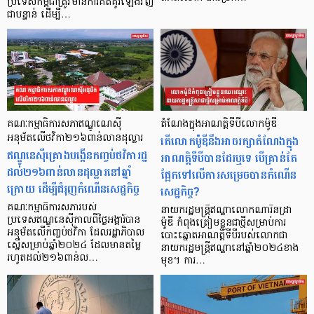
ប្រទេសកម្ពុជាត្រូវមានការគិតគូរឡើងវិញ
ជាបន្ទាន់ ដើម្បី…
គណៈកម្មាធិការសភាឥណ្ឌូណេស៊ី
តំណែងក្នុងអាណត្តិទីបីលោកម៉ូឌី
អនុម័តលើថវិកា២១៦ពាន់លានដុល្លារ
តើលោកម៉ូឌីនឹងអាចរក្សាតំណែងក្នុង
ឥណ្ឌូនេស៊ីគ្រោងបង្កើនកញ្ចប់ថវិការដ្ឋ
អាណត្តិទីបីបានដែរឬទេ បើគ្រាន់តែ
ដល់២១៦ពាន់លានដុល្លារនៅឆ្នាំ
ផ្អែកទៅលើការសម្រេចបានកំណើន
ក្រោយ ដើម្បីជំរុញកំណើនសេដ្ឋកិច្ច
សេដ្ឋកិច្ច?
គណៈកម្មាធិការសភារបស់
នាយករដ្ឋមន្ត្រីឥណ្ឌាលោកណារិនដ្រា
ប្រទេសឥណ្ឌូនេស៊ីកាលពីថ្ងៃអង្គារ៍បាន
ម៉ូឌី កំពុងត្រៀមខ្លួនជាថ្មីសម្រាប់ការ
អនុម័តលើកញ្ចប់ថវិកា ដែលរដ្ឋាភិបាល
បោះឆ្នោតអាណត្តិទីបីរបស់លោកជា
ស្នើសម្រាប់ឆ្នាំ២០២៤ ដែលមានតម្លៃ
នាយករដ្ឋមន្ត្រីឥណ្ឌានៅឆ្នាំ២០២៤ខាង
រហូតដល់២១៦ពាន់ល…
មុខ។ ការ…