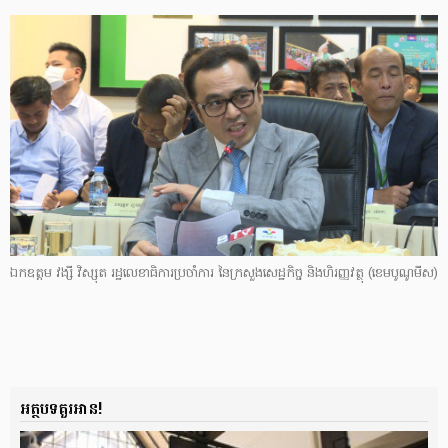
ឯកឧត្តម វង្សី វិស្សុត រដ្ឋលេខាធិការប្រចាំការ នៃក្រសួងសេដ្ឋកិច្ច និងហិរញ្ញវត្ថុ
(ខេមបូណូមីស)
អត្ថបទគួរអាន!