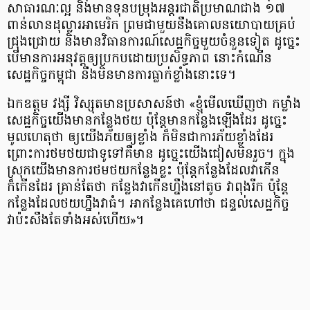
សាធារណៈល្អ និងមាន​ទុនបម្រុងអន្តរជាតិប្រមាណជាង ១៧
ពាន់លាន​ដុល្លារអាមេរិក ព្រមជាមួយនឹងគោលនយោបាយ​គ្រប់
ជ្រុងជ្រោយ និងមានវិធានការណ៍សេដ្ឋកិច្ច​មួយចំនួនទៀត ដូច្នេះ
បើ​មានការអនុវត្ត​ឲ្យប្រកបដោយប្រសិទ្ធភាព នោះកំណើន​
សេដ្ឋកិច្ច​កម្ពុជា នឹង​មិនមានការធ្លាក់ខ្លាំងនោះទេ។
ឯកឧត្តម វង្សី វិស្សុត​មានប្រសាសន៍ថា «ខ្ញុំមើលឃើញថា កម្លាំង
សេដ្ឋកិច្ចយើង​មានកន្លែងថយ ប៉ុន្ដែ​មានកន្លែងឡើងដែរ ដូច្នេះ
មូលហេតុថា ឲ្យយើង​ភ័យឲ្យខ្លាំង​ ក៏មិនជាការភ័យខ្លាំងដែរ
ព្រោះការថមថយ​ជាទូទៅ​គឺមាន ដូច្នេះយើងជៀសមិនរួច។ ក្នុង
ស្រុកយើងមានការថមថយ​កន្លែងខ្លះ ប៉ុន្ដែកន្លែងដែលវាកើន​​
ក៏កើនដែរ គ្រាន់តែ​ថា កន្លែងវាកើនហ្នឹងនៅតូច វាពុងរីក ប៉ុន្ដែ
កន្លែងដែលថយ​ហ្នឹងវាធំ។ អាកន្លែង​គេហៅថា​ ជន្ទល់សេដ្ឋកិច្ច​
វាប៉ះ​សឹងតែទាំងអស់ហើយ»។ ​